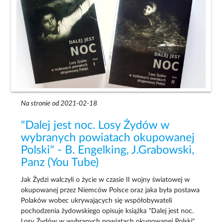
Na stronie od 2021-02-18
"Dalej jest noc. Losy Żydów w
wybranych powiatach okupowanej
Polski" - B. Engelking, J.Grabowski,
Panz (You Tube)
Jak Żydzi walczyli o życie w czasie II wojny światowej w
okupowanej przez Niemców Polsce oraz jaka była postawa
Polaków wobec ukrywających się współobywateli
pochodzenia żydowskiego opisuje książka "Dalej jest noc.
Losy Żydów w wybranych powiatach okupowanej Polski".