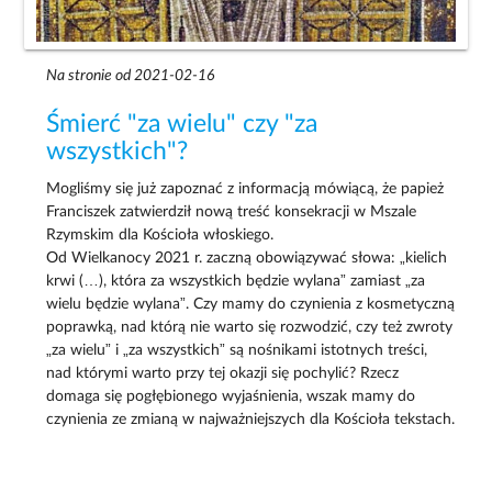
Na stronie od 2021-02-16
Śmierć "za wielu" czy "za
wszystkich"?
Mogliśmy się już zapoznać z informacją mówiącą, że papież
Franciszek zatwierdził nową treść konsekracji w Mszale
Rzymskim dla Kościoła włoskiego.
Od Wielkanocy 2021 r. zaczną obowiązywać słowa: „kielich
krwi (…), która za wszystkich będzie wylana” zamiast „za
wielu będzie wylana”. Czy mamy do czynienia z kosmetyczną
poprawką, nad którą nie warto się rozwodzić, czy też zwroty
„za wielu” i „za wszystkich” są nośnikami istotnych treści,
nad którymi warto przy tej okazji się pochylić? Rzecz
domaga się pogłębionego wyjaśnienia, wszak mamy do
czynienia ze zmianą w najważniejszych dla Kościoła tekstach.