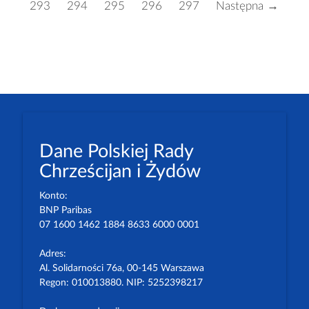
293
294
295
296
297
Następna →
Dane Polskiej Rady
Chrześcijan i Żydów
Konto:
BNP Paribas
07 1600 1462 1884 8633 6000 0001
Adres:
Al. Solidarności 76a, 00-145 Warszawa
Regon: 010013880. NIP: 5252398217