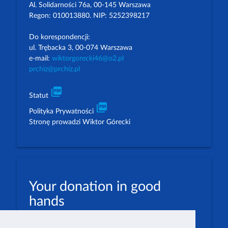
Al. Solidarności 76a, 00-145 Warszawa
Regon: 010013880. NIP: 5252398217
Do korespondencji:
ul. Trębacka 3, 00-074 Warszawa
e-mail:
wiktorgorecki46@o2.pl
prchiz@prchiz.pl
picture_as_pdf
Statut
picture_as_pdf
Polityka Prywatności
Stronę prowadzi Wiktor Górecki
Your donation in good
hands
PLN: 07 1600 1462 1884 8633 6000 0001