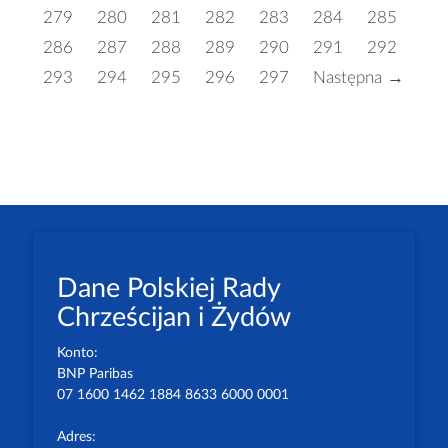
279
280
281
282
283
284
285
286
287
288
289
290
291
292
293
294
295
296
297
Następna →
Dane Polskiej Rady
Chrześcijan i Żydów
Konto:
BNP Paribas
07 1600 1462 1884 8633 6000 0001
Adres: