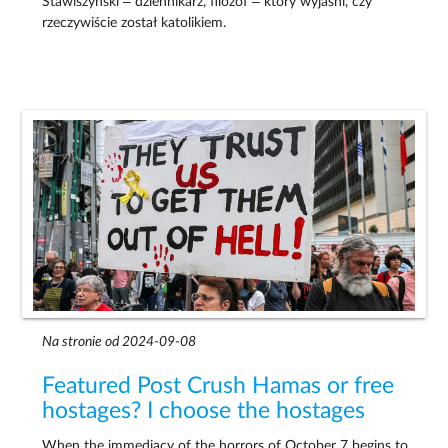
Stawiszyński – dziennikarz, filozof – który wyjaśni, czy
rzeczywiście został katolikiem.
Na stronie od 2024-09-08
Featured Post Crush Hamas or free
hostages? I choose the hostages
When the immediacy of the horrors of October 7 begins to