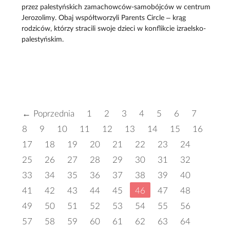
przez palestyńskich zamachowców-samobójców w centrum
Jerozolimy. Obaj współtworzyli Parents Circle – krąg
rodziców, którzy stracili swoje dzieci w konflikcie izraelsko-
palestyńskim.
← Poprzednia
1
2
3
4
5
6
7
8
9
10
11
12
13
14
15
16
17
18
19
20
21
22
23
24
25
26
27
28
29
30
31
32
33
34
35
36
37
38
39
40
41
42
43
44
45
46
47
48
49
50
51
52
53
54
55
56
57
58
59
60
61
62
63
64