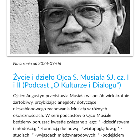
Na stronie od 2024-09-06
Życie i dzieło Ojca S. Musiała SJ, cz. I
i II (Podcast „O Kulturze i Dialogu”)
Ojciec Augustyn przedstawia Musiała w sposób wielokrotnie
żartobliwy, przybliżając anegdoty dotyczące
nieszablonowego zachowania Musiała w różnych
okolicznościach. W serii podcastów o Ojcu Musiale
będziemy poruszać kwestie związane z jego: * -dzieciństwem
i młodością; * -formacją duchową i światopoglądową; * -
studiach; * -wyjazdach międzynarodowych; * -podejściem