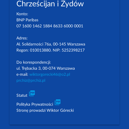
Chrześcijan i Żydów
Konto:
BNP Paribas
07 1600 1462 1884 8633 6000 0001
Adres:
Al. Solidarności 76a, 00-145 Warszawa
Regon: 010013880. NIP: 5252398217
Do korespondencji:
ul. Trębacka 3, 00-074 Warszawa
e-mail:
wiktorgorecki46@o2.pl
prchiz@prchiz.pl
picture_as_pdf
Statut
picture_as_pdf
Polityka Prywatności
Stronę prowadzi Wiktor Górecki