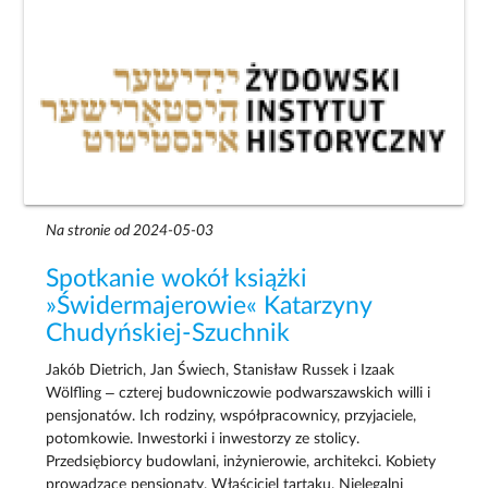
Na stronie od 2024-05-03
Spotkanie wokół książki
»Świdermajerowie« Katarzyny
Chudyńskiej-Szuchnik
Jakób Dietrich, Jan Świech, Stanisław Russek i Izaak
Wölfling – czterej budowniczowie podwarszawskich willi i
pensjonatów. Ich rodziny, współpracownicy, przyjaciele,
potomkowie. Inwestorki i inwestorzy ze stolicy.
Przedsiębiorcy budowlani, inżynierowie, architekci. Kobiety
prowadzące pensjonaty. Właściciel tartaku. Nielegalni