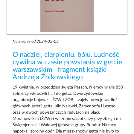
Na stronie od 2024-05-03
O nadziei, cierpieniu, bólu. Ludność
cywilna w czasie powstania w getcie
warszawskim | fragment książki
Andrzeja Żbikowskiego
19 kwietnia, w przeddzień święta Pesach, Niemcy w sile 850
żołnierzy wkroczyli […] do getta. Dwie żydowskie
organizacje bojowe – ŻZW i ŻOB – zajęły pozycje wzdłuż
głównych arterii getta, ulic Nalewki, Zamenhofa i Leszno,
oraz w dwóch powstańczych redutach na placu
Muranowskim (ŻZW) i w szopie szczotkarzy przy zbiegu ulic
Świętojerskiej i Wałowej (głównie grupy Bundu). Niemcy
napotkali zbrojny opór. Dla mieszkańców getta nie było to