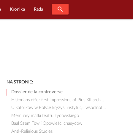
search
a
Kronika
Rada
NA STRONIE:
Dossier de la controverse
Historians offer first impressions of Pius XII arch...
U katolików w Polsce kryzys: instytucji, wspólnot...
Memuary matki teatru żydowskiego
Baal Szem Tow i Opowieści chasydów
Anti-Religious Studies