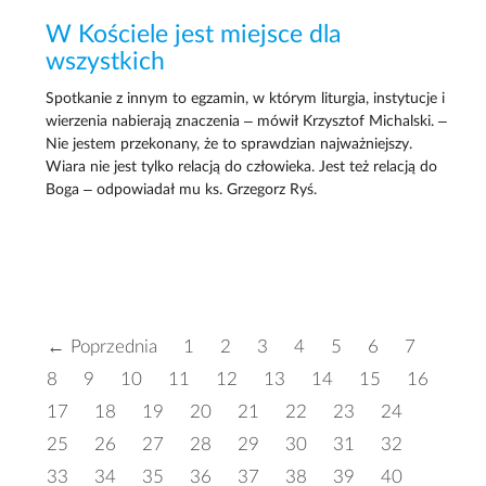
W Kościele jest miejsce dla
wszystkich
Spotkanie z innym to egzamin, w którym liturgia, instytucje i
wierzenia nabierają znaczenia – mówił Krzysztof Michalski. –
Nie jestem przekonany, że to sprawdzian najważniejszy.
Wiara nie jest tylko relacją do człowieka. Jest też relacją do
Boga – odpowiadał mu ks. Grzegorz Ryś.
← Poprzednia
1
2
3
4
5
6
7
8
9
10
11
12
13
14
15
16
17
18
19
20
21
22
23
24
25
26
27
28
29
30
31
32
33
34
35
36
37
38
39
40