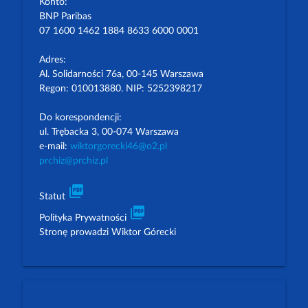
Konto:
BNP Paribas
07 1600 1462 1884 8633 6000 0001
Adres:
Al. Solidarności 76a, 00-145 Warszawa
Regon: 010013880. NIP: 5252398217
Do korespondencji:
ul. Trębacka 3, 00-074 Warszawa
e-mail:
wiktorgorecki46@o2.pl
prchiz@prchiz.pl
picture_as_pdf
Statut
picture_as_pdf
Polityka Prywatności
Stronę prowadzi Wiktor Górecki