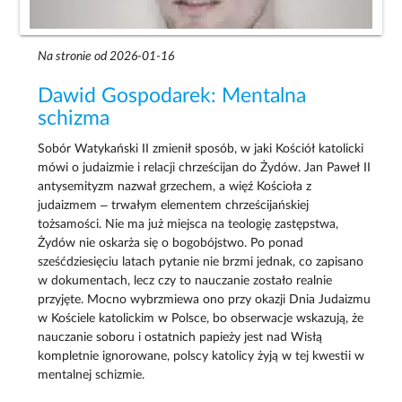
Na stronie od 2026-01-16
Dawid Gospodarek: Mentalna
schizma
Sobór Watykański II zmienił sposób, w jaki Kościół katolicki
mówi o judaizmie i relacji chrześcijan do Żydów. Jan Paweł II
antysemityzm nazwał grzechem, a więź Kościoła z
judaizmem – trwałym elementem chrześcijańskiej
tożsamości. Nie ma już miejsca na teologię zastępstwa,
Żydów nie oskarża się o bogobójstwo. Po ponad
sześćdziesięciu latach pytanie nie brzmi jednak, co zapisano
w dokumentach, lecz czy to nauczanie zostało realnie
przyjęte. Mocno wybrzmiewa ono przy okazji Dnia Judaizmu
w Kościele katolickim w Polsce, bo obserwacje wskazują, że
nauczanie soboru i ostatnich papieży jest nad Wisłą
kompletnie ignorowane, polscy katolicy żyją w tej kwestii w
mentalnej schizmie.