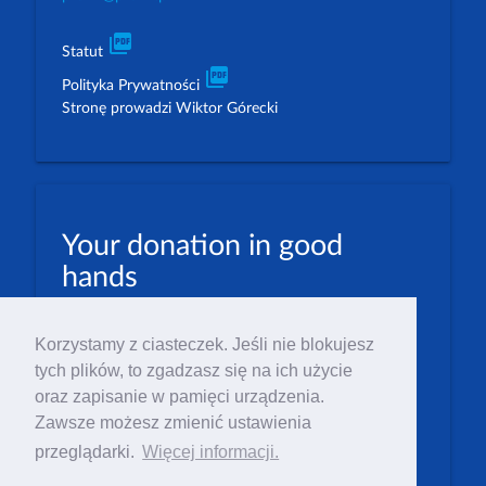
picture_as_pdf
Statut
picture_as_pdf
Polityka Prywatności
Stronę prowadzi Wiktor Górecki
Your donation in good
hands
PLN: 07 1600 1462 1884 8633 6000 0001
Korzystamy z ciasteczek. Jeśli nie blokujesz
EUR: 23 1600 1462 1884 8633 6000 0004
tych plików, to zgadzasz się na ich użycie
Numer IBAN: PL23 1 600 1462 1884 8633 6000
oraz zapisanie w pamięci urządzenia.
0004
Zawsze możesz zmienić ustawienia
Numer BIC/SWIFT: PPABPLPK
przeglądarki.
Więcej informacji.