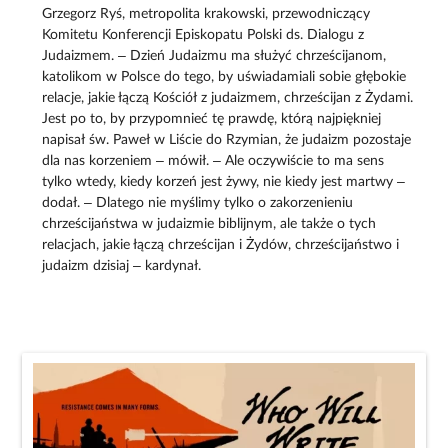
Grzegorz Ryś, metropolita krakowski, przewodniczący
Komitetu Konferencji Episkopatu Polski ds. Dialogu z
Judaizmem. – Dzień Judaizmu ma służyć chrześcijanom,
katolikom w Polsce do tego, by uświadamiali sobie głębokie
relacje, jakie łączą Kościół z judaizmem, chrześcijan z Żydami.
Jest po to, by przypomnieć tę prawdę, którą najpiękniej
napisał św. Paweł w Liście do Rzymian, że judaizm pozostaje
dla nas korzeniem – mówił. – Ale oczywiście to ma sens
tylko wtedy, kiedy korzeń jest żywy, nie kiedy jest martwy –
dodał. – Dlatego nie myślimy tylko o zakorzenieniu
chrześcijaństwa w judaizmie biblijnym, ale także o tych
relacjach, jakie łączą chrześcijan i Żydów, chrześcijaństwo i
judaizm dzisiaj – kardynał.