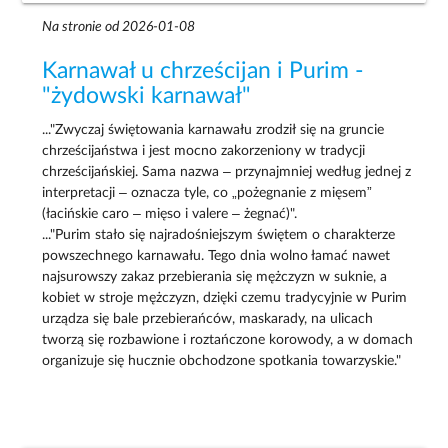
Na stronie od 2026-01-08
Karnawał u chrześcijan i Purim -
"żydowski karnawał"
..."Zwyczaj świętowania karnawału zrodził się na gruncie
chrześcijaństwa i jest mocno zakorzeniony w tradycji
chrześcijańskiej. Sama nazwa – przynajmniej według jednej z
interpretacji – oznacza tyle, co „pożegnanie z mięsem”
(łacińskie caro – mięso i valere – żegnać)".
..."Purim stało się najradośniejszym świętem o charakterze
powszechnego karnawału. Tego dnia wolno łamać nawet
najsurowszy zakaz przebierania się mężczyzn w suknie, a
kobiet w stroje mężczyzn, dzięki czemu tradycyjnie w Purim
urządza się bale przebierańców, maskarady, na ulicach
tworzą się rozbawione i roztańczone korowody, a w domach
organizuje się hucznie obchodzone spotkania towarzyskie."