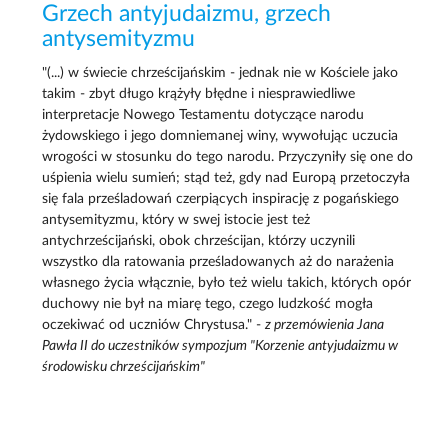
Grzech antyjudaizmu, grzech
antysemityzmu
"(...) w świecie chrześcijańskim - jednak nie w Kościele jako
takim - zbyt długo krążyły błędne i niesprawiedliwe
interpretacje Nowego Testamentu dotyczące narodu
żydowskiego i jego domniemanej winy, wywołując uczucia
wrogości w stosunku do tego narodu. Przyczyniły się one do
uśpienia wielu sumień; stąd też, gdy nad Europą przetoczyła
się fala prześladowań czerpiących inspirację z pogańskiego
antysemityzmu, który w swej istocie jest też
antychrześcijański, obok chrześcijan, którzy uczynili
wszystko dla ratowania prześladowanych aż do narażenia
własnego życia włącznie, było też wielu takich, których opór
duchowy nie był na miarę tego, czego ludzkość mogła
oczekiwać od uczniów Chrystusa." -
z przemówienia Jana
Pawła II do uczestników sympozjum "Korzenie antyjudaizmu w
środowisku chrześcijańskim"