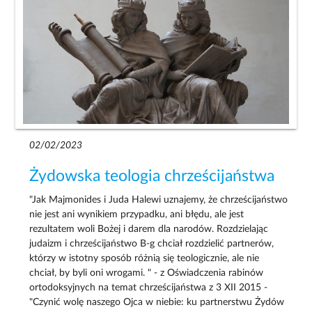
02/02/2023
Żydowska teologia chrześcijaństwa
"Jak Majmonides i Juda Halewi uznajemy, że chrześcijaństwo
nie jest ani wynikiem przypadku, ani błędu, ale jest
rezultatem woli Bożej i darem dla narodów. Rozdzielając
judaizm i chrześcijaństwo B-g chciał rozdzielić partnerów,
którzy w istotny sposób różnią się teologicznie, ale nie
chciał, by byli oni wrogami. " - z Oświadczenia rabinów
ortodoksyjnych na temat chrześcijaństwa z 3 XII 2015 -
"Czynić wolę naszego Ojca w niebie: ku partnerstwu Żydów