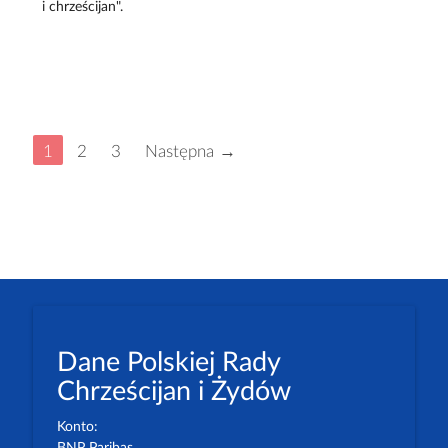
i chrześcijan".
1
2
3
Następna →
Dane Polskiej Rady
Chrześcijan i Żydów
Konto:
BNP Paribas