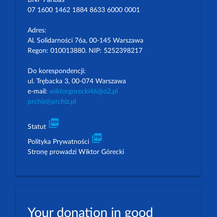
07 1600 1462 1884 8633 6000 0001
Adres:
Al. Solidarności 76a, 00-145 Warszawa
Regon: 010013880. NIP: 5252398217
Do korespondencji:
ul. Trębacka 3, 00-074 Warszawa
e-mail:
wiktorgorecki46@o2.pl
prchiz@prchiz.pl
picture_as_pdf
Statut
picture_as_pdf
Polityka Prywatności
Stronę prowadzi Wiktor Górecki
Your donation in good