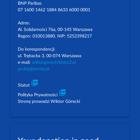
BNP Paribas
07 1600 1462 1884 8633 6000 0001
Adres:
Al. Solidarności 76a, 00-145 Warszawa
Regon: 010013880. NIP: 5252398217
Do korespondencji:
ul. Trębacka 3, 00-074 Warszawa
e-mail:
wiktorgorecki46@o2.pl
prchiz@prchiz.pl
picture_as_pdf
Statut
picture_as_pdf
Polityka Prywatności
Stronę prowadzi Wiktor Górecki