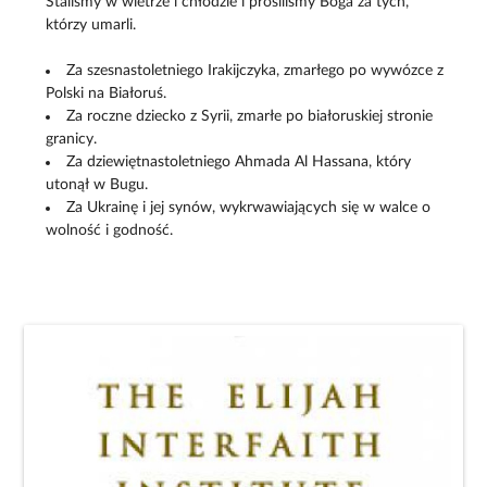
Staliśmy w wietrze i chłodzie i prosiliśmy Boga za tych,
którzy umarli.
Za szesnastoletniego Irakijczyka, zmarłego po wywózce z
Polski na Białoruś.
Za roczne dziecko z Syrii, zmarłe po białoruskiej stronie
granicy.
Za dziewiętnastoletniego Ahmada Al Hassana, który
utonął w Bugu.
Za Ukrainę i jej synów, wykrwawiających się w walce o
wolność i godność.