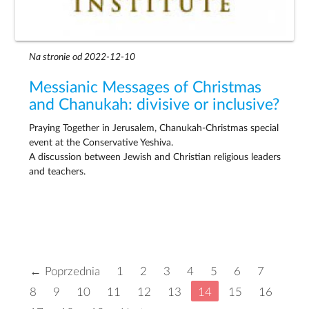
Na stronie od 2022-12-10
Messianic Messages of Christmas
and Chanukah: divisive or inclusive?
Praying Together in Jerusalem, Chanukah-Christmas special
event at the Conservative Yeshiva.
A discussion between Jewish and Christian religious leaders
and teachers.
← Poprzednia
1
2
3
4
5
6
7
8
9
10
11
12
13
14
15
16