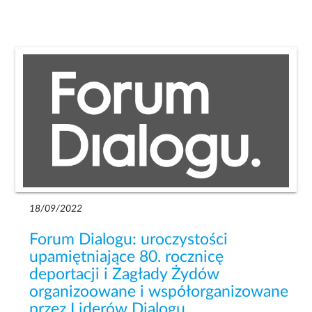
18/09/2022
Forum Dialogu: uroczystości
upamiętniające 80. rocznicę
deportacji i Zagłady Żydów
organizoowane i współorganizowane
przez Liderów Dialogu