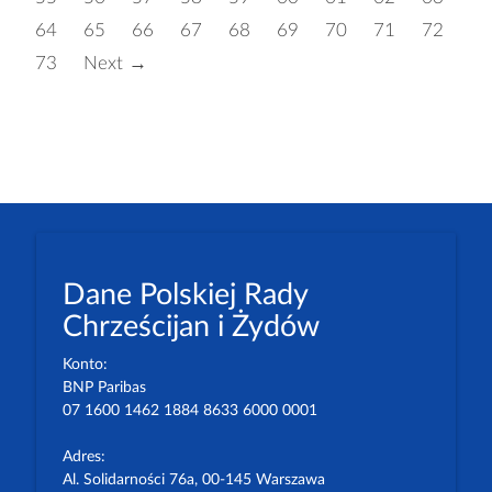
64
65
66
67
68
69
70
71
72
73
Next →
Dane Polskiej Rady
Chrześcijan i Żydów
Konto:
BNP Paribas
07 1600 1462 1884 8633 6000 0001
Adres:
Al. Solidarności 76a, 00-145 Warszawa