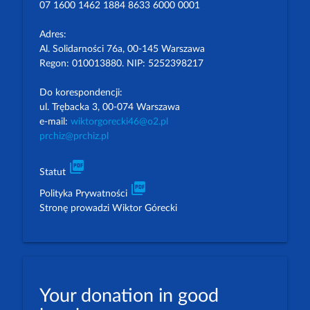
07 1600 1462 1884 8633 6000 0001
Adres:
Al. Solidarności 76a, 00-145 Warszawa
Regon: 010013880. NIP: 5252398217
Do korespondencji:
ul. Trębacka 3, 00-074 Warszawa
e-mail:
wiktorgorecki46@o2.pl
prchiz@prchiz.pl
picture_as_pdf
Statut
picture_as_pdf
Polityka Prywatności
Stronę prowadzi Wiktor Górecki
Your donation in good