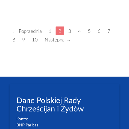
← Poprzednia
1
2
3
4
5
6
7
8
9
10
Następna →
Dane Polskiej Rady
Chrześcijan i Żydów
Konto:
BNP Paribas