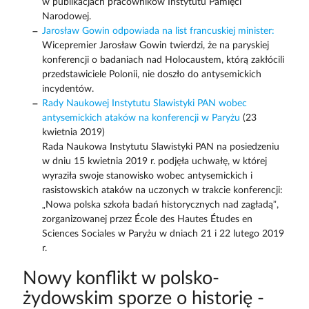
w publikacjach pracowników Instytutu Pamięci
Narodowej.
Jarosław Gowin odpowiada na list francuskiej minister:
Wicepremier Jarosław Gowin twierdzi, że na paryskiej
konferencji o badaniach nad Holocaustem, którą zakłócili
przedstawiciele Polonii, nie doszło do antysemickich
incydentów.
Rady Naukowej Instytutu Slawistyki PAN wobec
antysemickich ataków na konferencji w Paryżu
(23
kwietnia 2019)
Rada Naukowa Instytutu Slawistyki PAN na posiedzeniu
w dniu 15 kwietnia 2019 r. podjęła uchwałę, w której
wyraziła swoje stanowisko wobec antysemickich i
rasistowskich ataków na uczonych w trakcie konferencji:
„Nowa polska szkoła badań historycznych nad zagładą”,
zorganizowanej przez École des Hautes Études en
Sciences Sociales w Paryżu w dniach 21 i 22 lutego 2019
r.
Nowy konflikt w polsko-
żydowskim sporze o historię -