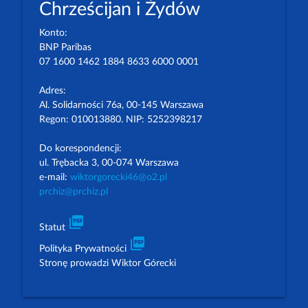
Chrześcijan i Żydów
Konto:
BNP Paribas
07 1600 1462 1884 8633 6000 0001
Adres:
Al. Solidarności 76a, 00-145 Warszawa
Regon: 010013880. NIP: 5252398217
Do korespondencji:
ul. Trębacka 3, 00-074 Warszawa
e-mail:
wiktorgorecki46@o2.pl
prchiz@prchiz.pl
picture_as_pdf
Statut
picture_as_pdf
Polityka Prywatności
Stronę prowadzi Wiktor Górecki