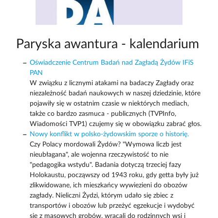
Paryska awantura - kalendarium
Oświadczenie Centrum Badań nad Zagładą Żydów IFiS
PAN
W związku z licznymi atakami na badaczy Zagłady oraz
niezależność badań naukowych w naszej dziedzinie, które
pojawiły się w ostatnim czasie w niektórych mediach,
także co bardzo zasmuca - publicznych (TVPInfo,
Wiadomości TVP1) czujemy się w obowiązku zabrać głos.
Nowy konflikt w polsko-żydowskim sporze o historię.
Czy Polacy mordowali Żydów? "Wymowa liczb jest
nieubłagana", ale wojenna rzeczywistość to nie
"pedagogika wstydu". Badania dotyczą trzeciej fazy
Holokaustu, począwszy od 1943 roku, gdy getta były już
zlikwidowane, ich mieszkańcy wywiezieni do obozów
zagłady. Nieliczni Żydzi, którym udało się zbiec z
transportów i obozów lub przeżyć egzekucje i wydobyć
się z masowych grobów, wracali do rodzinnych wsi i