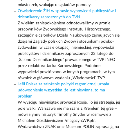
miasteczek, szukając u sąsiadów pomocy.
Oświadczenie ŻIH w sprawie wypowiedzi publicystów i
dziennikarzy zaproszonych do TVN
Z wielkim zaniepokojeniem odnotowaliśmy w gronie
pracowników Żydowskiego Instytutu Historycznego,
szczególnie członków Działu Naukowego zajmujących się
dziejami Zagłady polskich Żydów i stosunkami polsko-
żydowskimi w czasie okupacji niemieckiej, wypowiedzi
publicystów i dziennikarzy zaproszonych 23 lutego do
„Salonu Dziennikarskiego” prowadzonego w TVP INFO
przez redaktora Jacka Karnowskiego. Podobne
wypowiedzi powtórzono w innych programach, w tym
również w głównym wydaniu „Wiadomości” TVP.
Jeśli Polska za założenie polityki zagranicznej uznała
udowodnienie wszystkim, że jest niewinna, to ma
problem
W wyścigu niewiniątek prowadzi Rosja. To jej strategia, jej
pole walki. Warszawa nie ma szans z Kremlem tej grze –
mówi słynny historyk Timothy Snyder w rozmowie z
Michałem Gostkiewiczem /magazyn.WP.pl/.
Wydawnictwo ZNAK oraz Muzeum POLIN zapraszają na