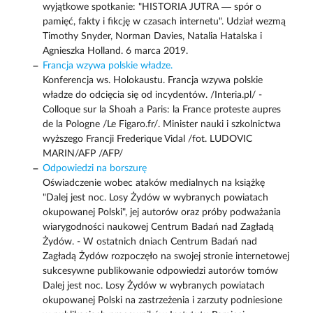
wyjątkowe spotkanie: "HISTORIA JUTRA — spór o
pamięć, fakty i fikcję w czasach internetu". Udział wezmą
Timothy Snyder, Norman Davies, Natalia Hatalska i
Agnieszka Holland. 6 marca 2019.
Francja wzywa polskie władze.
Konferencja ws. Holokaustu. Francja wzywa polskie
władze do odcięcia się od incydentów. /Interia.pl/ -
Colloque sur la Shoah a Paris: la France proteste aupres
de la Pologne /Le Figaro.fr/. Minister nauki i szkolnictwa
wyższego Francji Frederique Vidal /fot. LUDOVIC
MARIN/AFP /AFP/
Odpowiedzi na borszurę
Oświadczenie wobec ataków medialnych na książkę
"Dalej jest noc. Losy Żydów w wybranych powiatach
okupowanej Polski", jej autorów oraz próby podważania
wiarygodności naukowej Centrum Badań nad Zagładą
Żydów. - W ostatnich dniach Centrum Badań nad
Zagładą Żydów rozpoczęło na swojej stronie internetowej
sukcesywne publikowanie odpowiedzi autorów tomów
Dalej jest noc. Losy Żydów w wybranych powiatach
okupowanej Polski na zastrzeżenia i zarzuty podniesione