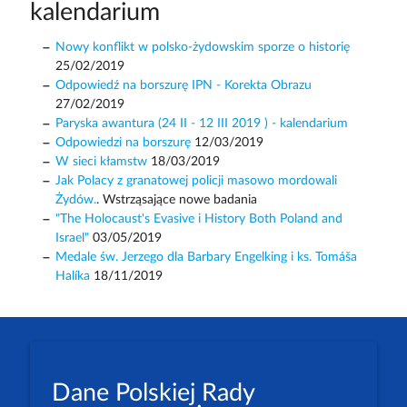
kalendarium
Nowy konflikt w polsko-żydowskim sporze o historię
25/02/2019
Odpowiedź na borszurę IPN - Korekta Obrazu
27/02/2019
Paryska awantura (24 II - 12 III 2019 ) - kalendarium
Odpowiedzi na borszurę
12/03/2019
W sieci kłamstw
18/03/2019
Jak Polacy z granatowej policji masowo mordowali
Żydów.
. Wstrząsające nowe badania
"The Holocaust's Evasive i History Both Poland and
Israel"
03/05/2019
Medale św. Jerzego dla Barbary Engelking i ks. Tomáša
Halíka
18/11/2019
Dane Polskiej Rady