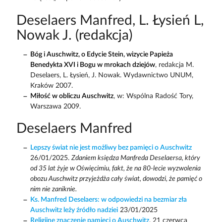
Deselaers Manfred, L. Łysień L,
Nowak J. (redakcja)
Bóg i Auschwitz, o Edycie Stein, wizycie Papieża
Benedykta XVI i Bogu w mrokach dziejów
, redakcja M.
Deselaers, L. Łysień, J. Nowak. Wydawnictwo UNUM,
Kraków 2007.
Miłość w obliczu Auschwitz
, w: Wspólna Radość Tory,
Warszawa 2009.
Deselaers Manfred
Lepszy świat nie jest możliwy bez pamięci o Auschwitz
26/01/2025.
Zdaniem księdza Manfreda Deselaersa, który
od 35 lat żyje w Oświęcimiu, fakt, że na 80-lecie wyzwolenia
obozu Auschwitz przyjeżdża cały świat, dowodzi, że pamięć o
nim nie zaniknie.
Ks. Manfred Deselaers: w odpowiedzi na bezmiar zła
Auschwitz leży źródło nadziei
23/01/2025
Religijne znaczenie pamięci o Auschwitz
, 21 czerwca