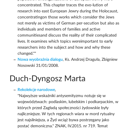
concentrated. This chapter traces the evo-lution of
research into east European Jewry during the Holocaust,
concentratingon those works which consider the Jews
not merely as victims of German per-secution but also as
individuals and members of families and active
communitiesand discuss the reality of their complicated
lives. It examines which topics wereimportant to early
researchers into the subject and how and why these
changed.""
Nowa wyobraźnia dialogu
, Ks. Andrzej Draguła, Zbigniew
Nosowski 31/01/2008.
Duch-Dyngosz Marta
Rekolekcje narodowe
,
"Najwyższe wskaźniki antysemityzmu notuje się w
województwach: podlaskim, lubelskim i podkarpackim, w
których przed Zagładą społeczności żydowskie były
najliczniejsze. W tych regionach wiara w mord rytualny
jest najsilniejsza, a Żyd wciąż bywa postrzegany jako
postać demoniczna." ZNAK, IV.2015. nr 719. Temat