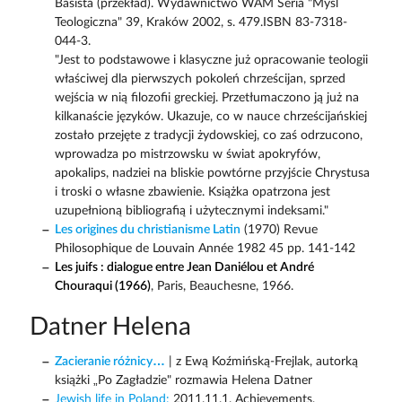
Basista (przekład). Wydawnictwo WAM Seria "Myśl
Teologiczna" 39, Kraków 2002, s. 479.ISBN 83-7318-
044-3.
"Jest to podstawowe i klasyczne już opracowanie teologii
właściwej dla pierwszych pokoleń chrześcijan, sprzed
wejścia w nią filozofii greckiej. Przetłumaczono ją już na
kilkanaście języków. Ukazuje, co w nauce chrześcijańskiej
zostało przejęte z tradycji żydowskiej, co zaś odrzucono,
wprowadza po mistrzowsku w świat apokryfów,
apokalips, nadziei na bliskie powtórne przyjście Chrystusa
i troski o własne zbawienie. Książka opatrzona jest
uzupełnioną bibliografią i użytecznymi indeksami."
Les origines du christianisme Latin
(1970) Revue
Philosophique de Louvain Année 1982 45 pp. 141-142
Les juifs : dialogue entre Jean Daniélou et André
Chouraqui (1966)
, Paris, Beauchesne, 1966.
Datner Helena
Zacieranie różnicy…
| z Ewą Koźmińską-Frejlak, autorką
książki „Po Zagładzie" rozmawia Helena Datner
Jewish life in Poland:
2011.11.1. Achievements,