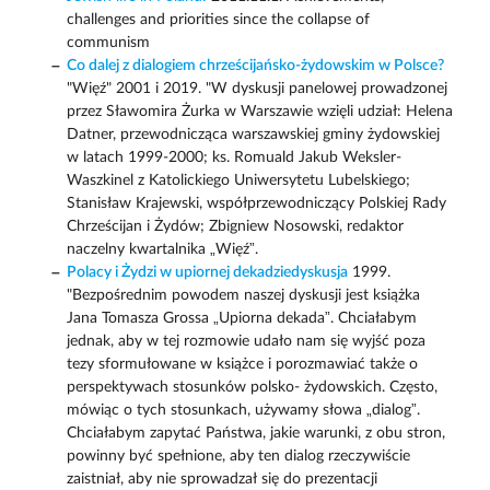
challenges and priorities since the collapse of
communism
Co dalej z dialogiem chrześcijańsko-żydowskim w Polsce?
"Więź" 2001 i 2019. "W dyskusji panelowej prowadzonej
przez Sławomira Żurka w Warszawie wzięli udział: Helena
Datner, przewodnicząca warszawskiej gminy żydowskiej
w latach 1999-2000; ks. Romuald Jakub Weksler-
Waszkinel z Katolickiego Uniwersytetu Lubelskiego;
Stanisław Krajewski, współprzewodniczący Polskiej Rady
Chrześcijan i Żydów; Zbigniew Nosowski, redaktor
naczelny kwartalnika „Więź”.
Polacy i Żydzi w upiornej dekadziedyskusja
1999.
"Bezpośrednim powodem naszej dyskusji jest książka
Jana Tomasza Grossa „Upiorna dekada”. Chciałabym
jednak, aby w tej rozmowie udało nam się wyjść poza
tezy sformułowane w książce i porozmawiać także o
perspektywach stosunków polsko- żydowskich. Często,
mówiąc o tych stosunkach, używamy słowa „dialog”.
Chciałabym zapytać Państwa, jakie warunki, z obu stron,
powinny być spełnione, aby ten dialog rzeczywiście
zaistniał, aby nie sprowadzał się do prezentacji