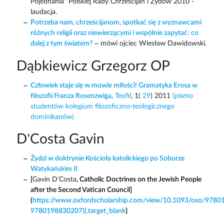
Pojednania" Polskiej Rady Chrześcijan i Żydow 2010 -
laudacja.
Potrzeba nam, chrześcijanom, spotkać się z wyznawcami
różnych religii oraz niewierzącymi i wspólnie zapytać: co
dalej z tym światem?
– mówi ojciec Wiesław Dawidowski.
Dąbkiewicz Grzegorz OP
Człowiek staje się w mowie miłości! Gramatyka Erosa w
filozofii Franza Rosenzwiga
,
Teofil
, 1(
29
) 2011
(pismo
studentów kolegium filozoficzno-teologicznego
dominikanów)
D’Costa Gavin
Żydzi w doktrynie Kościoła katolickiego po Soborze
Watykańskim II
[
Gavin D’Costa
, Catholic Doctrines on the Jewish People
after the Second Vatican Council]
(
https://www.oxfordscholarship.com/view/10.1093/oso/9780
9780198830207){.target_blank
}