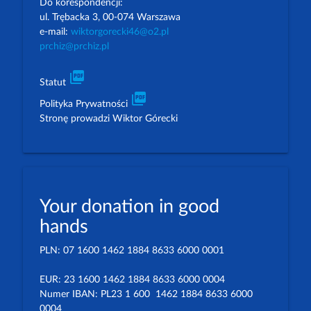
Do korespondencji:
ul. Trębacka 3, 00-074 Warszawa
e-mail:
wiktorgorecki46@o2.pl
prchiz@prchiz.pl
picture_as_pdf
Statut
picture_as_pdf
Polityka Prywatności
Stronę prowadzi Wiktor Górecki
Your donation in good
hands
PLN: 07 1600 1462 1884 8633 6000 0001
EUR: 23 1600 1462 1884 8633 6000 0004
Numer IBAN: PL23 1 600 1462 1884 8633 6000
0004