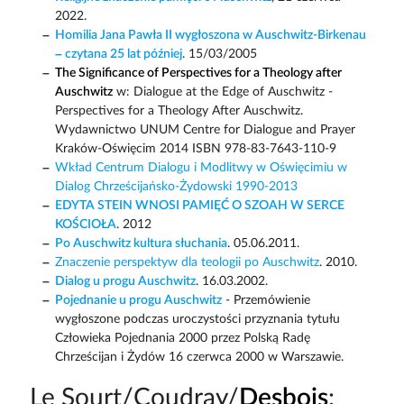
2022.
Homilia Jana Pawła II wygłoszona w Auschwitz-Birkenau
– czytana 25 lat później
. 15/03/2005
The Significance of Perspectives for a Theology after
Auschwitz
w: Dialogue at the Edge of Auschwitz -
Perspectives for a Theology After Auschwitz.
Wydawnictwo UNUM Centre for Dialogue and Prayer
Kraków-Oświęcim 2014 ISBN 978-83-7643-110-9
Wkład Centrum Dialogu i Modlitwy w Oświęcimiu w
Dialog Chrześcijańsko-Żydowski 1990-2013
EDYTA STEIN WNOSI PAMIĘĆ O SZOAH W SERCE
KOŚCIOŁA
. 2012
Po Auschwitz kultura słuchania
. 05.06.2011.
Znaczenie perspektyw dla teologii po Auschwitz
. 2010.
Dialog u progu Auschwitz
. 16.03.2002.
Pojednanie u progu Auschwitz
- Przemówienie
wygłoszone podczas uroczystości przyznania tytułu
Człowieka Pojednania 2000 przez Polską Radę
Chrześcijan i Żydów 16 czerwca 2000 w Warszawie.
Le Sourt/Coudray/
Desbois
: