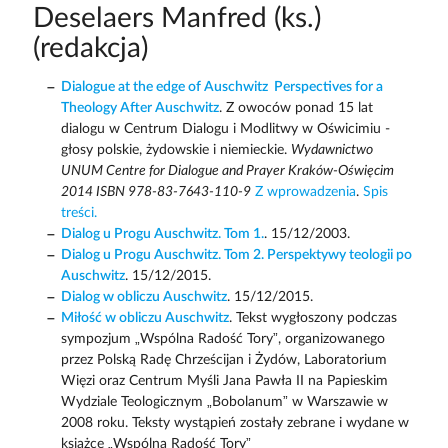
Deselaers Manfred (ks.)
(redakcja)
Dialogue at the edge of Auschwitz  Perspectives for a
Theology After Auschwitz
. Z owoców ponad 15 lat
dialogu w Centrum Dialogu i Modlitwy w Oświcimiu -
głosy polskie, żydowskie i niemieckie.
Wydawnictwo
UNUM Centre for Dialogue and Prayer Kraków-Oświęcim
2014 ISBN 978-83-7643-110-9
Z wprowadzenia
.
Spis
treści.
Dialog u Progu Auschwitz. Tom 1.
. 15/12/2003.
Dialog u Progu Auschwitz. Tom 2. Perspektywy teologii po
Auschwitz
. 15/12/2015.
Dialog w obliczu Auschwitz
. 15/12/2015.
Miłość w obliczu Auschwitz
. Tekst wygłoszony podczas
sympozjum „Wspólna Radość Tory”, organizowanego
przez Polską Radę Chrześcijan i Żydów, Laboratorium
Więzi oraz Centrum Myśli Jana Pawła II na Papieskim
Wydziale Teologicznym „Bobolanum” w Warszawie w
2008 roku. Teksty wystąpień zostały zebrane i wydane w
książce „Wspólna Radość Tory”