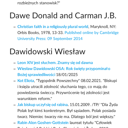
rozbieżnych stanowisk?"
Dawe Donald and Carman J.B.
Christian faith in a religiously plural world
, Maryknoll, NY:
Orbis Books, 1978, 13-33.
Published online by Cambridge
University Press: 09 September 2014
Dawidowski Wiesław
Leon XIV jest słuchem. Znamy się od dawna
Wiesław Dawidowski OSA: Rok święty przypominał o
Bożej sprawiedliwości
18/01/2025
Kot Eliota
, "Tygopdnik Powszechny" 08.02.2021. "Biskupi
i księża utracili zdolność słuchania tego, co mają do
powiedzenia świeccy. Przywrócenie tej zdolności jest
warunkiem reform."
Jak biskup uczył się od rabina
.
15.01.2009. /TP/ "Dla Żyda
Polak był kimś konkretnym. Był sąsiadem. Polak posiada
twarz. Niemiec twarzy nie ma. Dlatego ból jest większy."
Rabin Alon Goshen-Gottstein
laureat tytułu "Człowiek