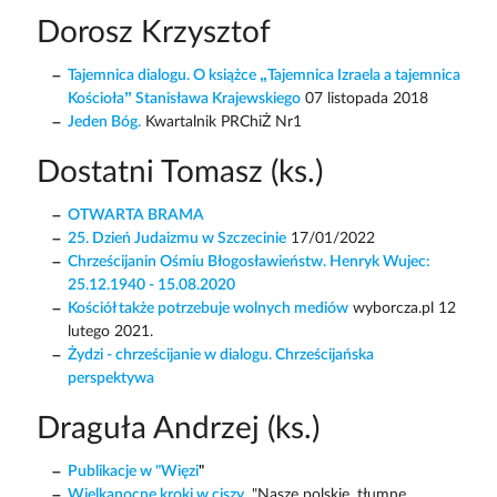
Dorosz Krzysztof
Tajemnica dialogu. O książce „Tajemnica Izraela a tajemnica
Kościoła” Stanisława Krajewskiego
07 listopada 2018
Jeden Bóg.
Kwartalnik PRChiŻ Nr1
Dostatni Tomasz (ks.)
OTWARTA BRAMA
25. Dzień Judaizmu w Szczecinie
17/01/2022
Chrześcijanin Ośmiu Błogosławieństw. Henryk Wujec:
25.12.1940 - 15.08.2020
Kościół także potrzebuje wolnych mediów
wyborcza.pl 12
lutego 2021.
Żydzi - chrześcijanie w dialogu. Chrześcijańska
perspektywa
Draguła Andrzej (ks.)
Publikacje w "Więzi
"
Wielkanocne kroki w ciszy
. "Nasze polskie, tłumne