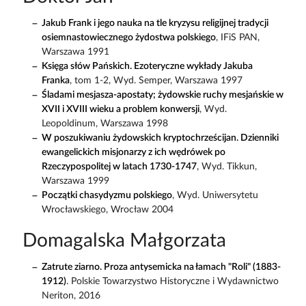
Jakub Frank i jego nauka na tle kryzysu religijnej tradycji
osiemnastowiecznego żydostwa polskiego
, IFiS PAN,
Warszawa 1991
Księga słów Pańskich. Ezoteryczne wykłady Jakuba
Franka
, tom 1-2, Wyd. Semper, Warszawa 1997
Śladami mesjasza-apostaty; żydowskie ruchy mesjańskie w
XVII i XVIII wieku a problem konwersji
, Wyd.
Leopoldinum, Warszawa 1998
W poszukiwaniu żydowskich kryptochrześcijan. Dzienniki
ewangelickich misjonarzy z ich wędrówek po
Rzeczypospolitej w latach 1730-1747
, Wyd. Tikkun,
Warszawa 1999
Początki chasydyzmu polskiego
, Wyd. Uniwersytetu
Wrocławskiego, Wrocław 2004
Domagalska Małgorzata
Zatrute ziarno. Proza antysemicka na łamach "Roli" (1883-
1912)
. Polskie Towarzystwo Historyczne i Wydawnictwo
Neriton, 2016