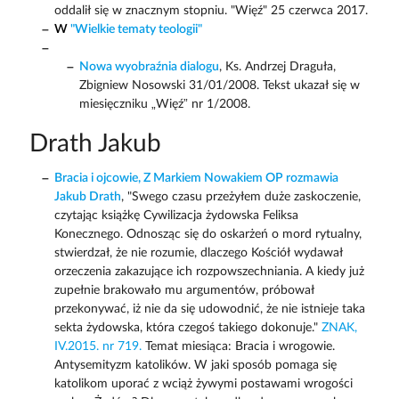
oddalił się w znacznym stopniu. "Więź" 25 czerwca 2017.
W
"Wielkie tematy teologii"
Nowa wyobraźnia dialogu
, Ks. Andrzej Draguła,
Zbigniew Nosowski 31/01/2008. Tekst ukazał się w
miesięczniku „Więź” nr 1/2008.
Drath Jakub
Bracia i ojcowie, Z Markiem Nowakiem OP rozmawia
Jakub Drath
, "Swego czasu przeżyłem duże zaskoczenie,
czytając książkę Cywilizacja żydowska Feliksa
Konecznego. Odnosząc się do oskarżeń o mord rytualny,
stwierdzał, że nie rozumie, dlaczego Kościół wydawał
orzeczenia zakazujące ich rozpowszechniania. A kiedy już
zupełnie brakowało mu argumentów, próbował
przekonywać, iż nie da się udowodnić, że nie istnieje taka
sekta żydowska, która czegoś takiego dokonuje."
ZNAK,
IV.2015. nr 719.
Temat miesiąca: Bracia i wrogowie.
Antysemityzm katolików. W jaki sposób pomaga się
katolikom uporać z wciąż żywymi postawami wrogości