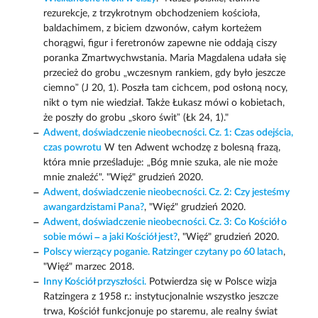
rezurekcje, z trzykrotnym obchodzeniem kościoła,
baldachimem, z biciem dzwonów, całym korteżem
chorągwi, figur i feretronów zapewne nie oddają ciszy
poranka Zmartwychwstania. Maria Magdalena udała się
przecież do grobu „wczesnym rankiem, gdy było jeszcze
ciemno” (J 20, 1). Poszła tam cichcem, pod osłoną nocy,
nikt o tym nie wiedział. Także Łukasz mówi o kobietach,
że poszły do grobu „skoro świt” (Łk 24, 1)."
Adwent, doświadczenie nieobecności. Cz. 1: Czas odejścia,
czas powrotu
W ten Adwent wchodzę z bolesną frazą,
która mnie prześladuje: „Bóg mnie szuka, ale nie może
mnie znaleźć". "Więź" grudzień 2020.
Adwent, doświadczenie nieobecności. Cz. 2: Czy jesteśmy
awangardzistami Pana?
, "Więź" grudzień 2020.
Adwent, doświadczenie nieobecności. Cz. 3: Co Kościół o
sobie mówi – a jaki Kościół jest?
, "Więź" grudzień 2020.
Polscy wierzący poganie. Ratzinger czytany po 60 latach
,
"Więź" marzec 2018.
Inny Kościół przyszłości.
Potwierdza się w Polsce wizja
Ratzingera z 1958 r.: instytucjonalnie wszystko jeszcze
trwa, Kościół funkcjonuje po staremu, ale realny świat