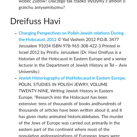
wobec Żydów? Dlaczego tak rzadko słyszymy z ambon o
grzechu antysemityzmu?
Dreifuss Havi
Changing Perspectives on Polish-Jewish relations During
the Holocaust, 2012
© Yad Vashem 2012 P.O.B. 3477
Jerusalem 91034 ISBN 978-965-308-422-3 Printed in
Israel 2012 by Printiv, Jerusalem (Dr. Havi Dreifuss is a
historian of the Holocaust in Eastern Europe and a senior
lecturer in the Department of Jewish History at Tel – Aviv
University.)
Jewish Historiography of theHolocaust in Eastern Europe
.
POLIN, STUDIES IN POLISH JEWRY, VOLUME
TWENTY-NINE, Writing Jewish History in Eastern
Europe. "Research into the Holocaust has been
extensive: tens of thousands of books andhundreds of
thousands of articles have been written about it, and it
has given riseto animated historicaldebates. The murder
of the Jews of Europe was carried out primarily in the
eastern part of the continent where most of the
population andorganizations of European Jewry were