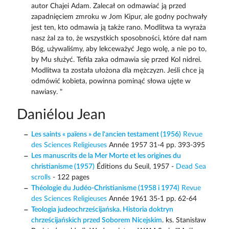
autor Chajei Adam. Zalecał on odmawiać ją przed
zapadnięciem zmroku w Jom Kipur, ale godny pochwały
jest ten, kto odmawia ją także rano. Modlitwa ta wyraża
nasz żal za to, że wszystkich sposobności, które dał nam
Bóg, używaliśmy, aby lekceważyć Jego wolę, a nie po to,
by Mu służyć. Tefila zaka odmawia się przed Kol nidrei.
Modlitwa ta została ułożona dla mężczyzn. Jeśli chce ją
odmówić kobieta, powinna pominąć słowa ujęte w
nawiasy. "
Daniélou Jean
Les saints « païens » de l'ancien testament (1956)
Revue
des Sciences Religieuses
Année 1957 31-4 pp. 393-395
Les manuscrits de la Mer Morte et les origines du
christianisme (1957)
Éditions du Seuil, 1957 -
Dead Sea
scrolls
- 122 pages
Théologie du Judéo-Christianisme (1958 i 1974)
Revue
des Sciences Religieuses
Année 1961 35-1 pp. 62-64
Teologia judeochrześcijańska. Historia doktryn
chrześcijańskich przed Soborem Nicejskim
. ks. Stanisław