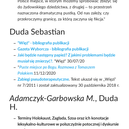
Polsce miejsce, w którym możemy spróbować zbliżyć się
do żydowskiego dziedzictwa, z drugiej – to przestrzeń
naznaczona dramatyczną pustką. Od nas zależy, czy
przekroczymy granicę, za którą zaczyna się fikcja."
Duda Sebastian
"Więź" - bibliografia publikacji
Gazeta Wyborcza - bibliografia publikacji
Jaki będzie następny papież? Z jakimi problemami będzie
musiał się zmierzyć?.
"Więź" 30/07/20
*
Puste miejsce po Bogu. Rozmowa z Tomaszem
Polakiem.
11/12/2020
Zabiegi pseudoterapeutyczne
. Tekst ukazał się w „Więzi”
nr 7/2011 i został zaktualizowany 30 października 2018 r.
Adamczyk-Garbowska M.
, Duda
H.
Terminy Holokaust, Zagłada, Szoa oraz ich konotacje
leksykalno-kulturowe w polszczyźnie potocznej i dyskursie