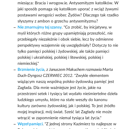
miesiąca: Bracia i wrogow.ie. Antysemityzm katolików. W
jaki sposób pomaga się katolikom uporać z wciąż żywymi
postawami wrogości wobec Żydów? Dlaczego tak rzadko
słyszymy z ambon o grzechu antysemityzmu?
Nie zmarnujmy tej szansy
. "Co zrobić, by inicjatywy, w
myśl których różne grupy upamiętniają przeszłość, nie
przebiegały niezależnie i obok siebie, lecz by odmienne
perspektywy wzajemnie się uwzględniały? Dotyczy to nie
tylko pamięci polskiej i żydowskiej, ale także pamięci
polskiej i ukraińskiej, polskiej i litewskiej, polskiej i
niemieckiej."
Brzmienie życia
,
z Januszem Makuchem rozmawia Marta
Duch-Dyngosz CZERWIEC 2012
. "Zwykle elementem
wiążącym naszą wspólną polsko-żydowską pamięć jest
Zagłada. Dla mnie ważniejsze jest życie, jakie na
przestrzeni setek i tysięcy lat wydało nieśmiertelne dzieła
ludzkiego umysłu, które na stałe weszły do kanonu
kultury zarówno żydowskiej, jak i polskiej. To jest źródło
mojej inspiracji, mój świat. Sześć lat Zagłady nie może
wtrącić w zapomnienie niemal tysiąca lat życia."
Węzeł pamięci
. "Z jednej strony Kazimierz to najlepsze w