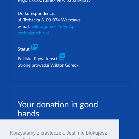
Regon: 010013880. NIP: 5252398217
Do korespondencji:
ul. Trębacka 3, 00-074 Warszawa
e-mail:
wiktorgorecki46@o2.pl
prchiz@prchiz.pl
picture_as_pdf
Statut
picture_as_pdf
Polityka Prywatności
Stronę prowadzi Wiktor Górecki
Your donation in good
hands
PLN: 07 1600 1462 1884 8633 6000 0001
Korzystamy z ciasteczek. Jeśli nie blokujesz
EUR: 23 1600 1462 1884 8633 6000 0004