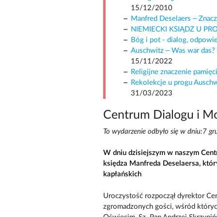
15/12/2010
Manfred Deselaers – Znacz
NIEMIECKI KSIĄDZ U P
Bóg i pot - dialog, odpowi
Auschwitz – Was war das?
15/11/2022
Religijne znaczenie pamięc
Rekolekcje u progu Auschw
31/03/2023
Centrum Dialogu i M
To wydarzenie odbyło się w dniu:7 g
W dniu dzisiejszym w naszym Cen
księdza Manfreda Deselaersa, któr
kapłańskich
Uroczystość rozpoczął dyrektor Cent
zgromadzonych gości, wśród których