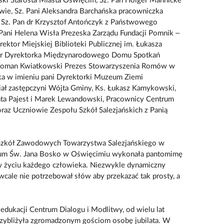
ski Starosta Miasta Oświęcim, Sz. Pan Holger Mahnicke
ie, Sz. Pani Aleksandra Barchańska pracowniczka
, Sz. Pan dr Krzysztof Antończyk z Państwowego
Pani Helena Wisła Prezeska Zarządu Fundacji Pomnik –
ektor Miejskiej Biblioteki Publicznej im. Łukasza
czar Dyrektorka Międzynarodowego Domu Spotkań
 Roman Kwiatkowski Prezes Stowarzyszenia Romów w
cka w imieniu pani Dyrektorki Muzeum Ziemi
iał zastępczyni Wójta Gminy, Ks. Łukasz Kamykowski,
Beata Pajest i Marek Lewandowski, Pracownicy Centrum
raz Uczniowie Zespołu Szkół Salezjańskich z Panią
Szkół Zawodowych Towarzystwa Salezjańskiego w
ium Św. Jana Bosko w Oświęcimiu wykonała pantomimę
 w życiu każdego człowieka. Niezwykle dynamiczny
cale nie potrzebował słów aby przekazać tak prosty, a
 edukacji Centrum Dialogu i Modlitwy, od wielu lat
rzybliżyła zgromadzonym gościom osobę jubilata. W