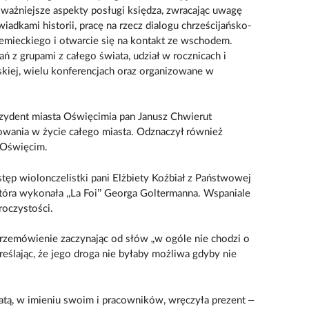
ajważniejsze aspekty posługi księdza, zwracając uwagę
iadkami historii, pracę na rzecz dialogu chrześcijańsko-
emieckiego i otwarcie się na kontakt ze wschodem.
ań z grupami z całego świata, udział w rocznicach i
kiej, wielu konferencjach oraz organizowane w
zydent miasta Oświęcimia pan Janusz Chwierut
ażowania w życie całego miasta. Odznaczył również
 Oświęcim.
ęp wiolonczelistki pani Elżbiety Koźbiał z Państwowej
óra wykonała ,,La Foi’’ Georga Goltermanna. Wspaniale
roczystości.
 przemówienie zaczynając od słów „w ogóle nie chodzi o
ślając, że jego droga nie byłaby możliwa gdyby nie
atą, w imieniu swoim i pracowników, wręczyła prezent –