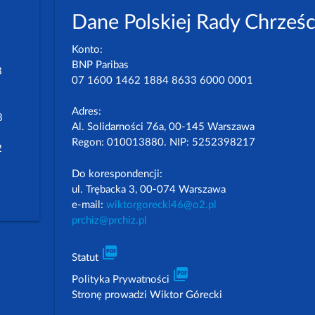
Dane Polskiej Rady Chrześc
Konto:
BNP Paribas
3
07 1600 1462 1884 8633 6000 0001
Adres:
3
Al. Solidarności 76a, 00-145 Warszawa
Regon: 010013880. NIP: 5252398217
2
Do korespondencji:
ul. Trębacka 3, 00-074 Warszawa
e-mail:
wiktorgorecki46@o2.pl
prchiz@prchiz.pl
picture_as_pdf
Statut
picture_as_pdf
Polityka Prywatności
Stronę prowadzi Wiktor Górecki