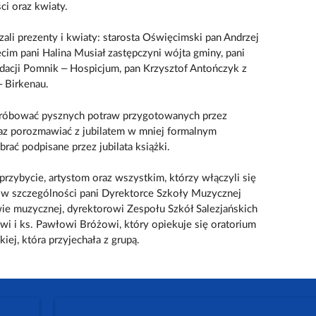
ci oraz kwiaty.
ali prezenty i kwiaty: starosta Oświęcimski pan Andrzej
cim pani Halina Musiał zastępczyni wójta gminy, pani
dacji Pomnik – Hospicjum, pan Krzysztof Antończyk z
 Birkenau.
 spróbować pysznych potraw przygotowanych przez
az porozmawiać z jubilatem w mniej formalnym
rać podpisane przez jubilata książki.
zybycie, artystom oraz wszystkim, którzy włączyli się
a w szczególności pani Dyrektorce Szkoły Muzycznej
ie muzycznej, dyrektorowi Zespołu Szkół Salezjańskich
wi i ks. Pawłowi Bróżowi, który opiekuje się oratorium
iej, która przyjechała z grupą.