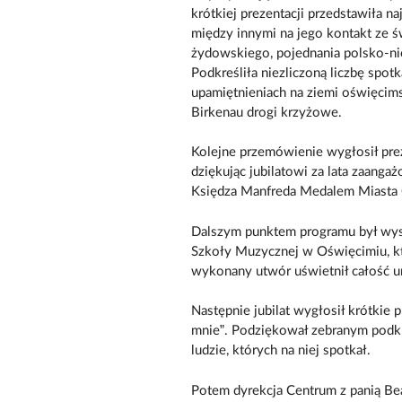
krótkiej prezentacji przedstawiła n
między innymi na jego kontakt ze św
żydowskiego, pojednania polsko-ni
Podkreśliła niezliczoną liczbę spotk
upamiętnieniach na ziemi oświęcims
Birkenau drogi krzyżowe.
Kolejne przemówienie wygłosił pre
dziękując jubilatowi za lata zaang
Księdza Manfreda Medalem Miasta
Dalszym punktem programu był wyst
Szkoły Muzycznej w Oświęcimiu, kt
wykonany utwór uświetnił całość u
Następnie jubilat wygłosił krótkie
mnie”. Podziękował zebranym podkre
ludzie, których na niej spotkał.
Potem dyrekcja Centrum z panią Be