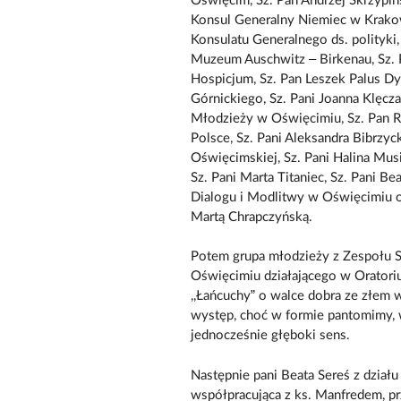
Oświęcim, Sz. Pan Andrzej Skrzypiń
Konsul Generalny Niemiec w Krakow
Konsulatu Generalnego ds. polityki
Muzeum Auschwitz – Birkenau, Sz. 
Hospicjum, Sz. Pan Leszek Palus Dyr
Górnickiego, Sz. Pani Joanna Klę
Młodzieży w Oświęcimiu, Sz. Pan
Polsce, Sz. Pani Aleksandra Bibrzy
Oświęcimskiej, Sz. Pani Halina Mus
Sz. Pani Marta Titaniec, Sz. Pani 
Dialogu i Modlitwy w Oświęcimiu o
Martą Chrapczyńską.
Potem grupa młodzieży z Zespołu 
Oświęcimiu działającego w Orator
,,Łańcuchy” o walce dobra ze złem
występ, choć w formie pantomimy, w
jednocześnie głęboki sens.
Następnie pani Beata Sereś z działu
współpracująca z ks. Manfredem, p