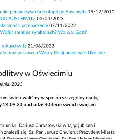
enie perspektyw dla teologii po Auschwitz
15/12/2010
ROGU AUSCHWITZ
03/04/2023
edzialność, przebaczenie
07/11/2022
 Wofür steht es symbolisch? Wo war Gott?
i o Auschwitz
21/06/2022
itz oraz w czasach Wojny Rosji przeciwko Ukrainie
odlitwy w Oświęcimiu
rudnia, 2023
trum świętowaliśmy w sposób szczególny osobę
y 24.09.23 obchodził 40-lecie swoich święceń
rum ks. Dariusz Chrostowski witając jubilata i
 znaleźli się: Sz. Pan Janusz Chwierut Prezydent Miasta