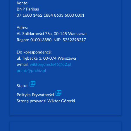
Konto:
BNP Paribas
07 1600 1462 1884 8633 6000 0001
Adres:
Al. Solidarności 76a, 00-145 Warszawa
Regon: 010013880. NIP: 5252398217
Do korespondencji:
ul. Trębacka 3, 00-074 Warszawa
e-mail:
wiktorgorecki46@o2.pl
prchiz@prchiz.pl
picture_as_pdf
Statut
picture_as_pdf
Polityka Prywatności
Stronę prowadzi Wiktor Górecki