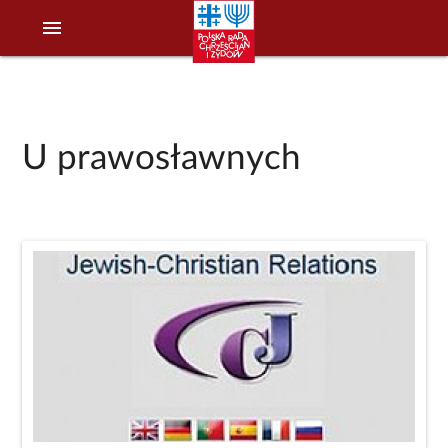
menu
U prawosławnych