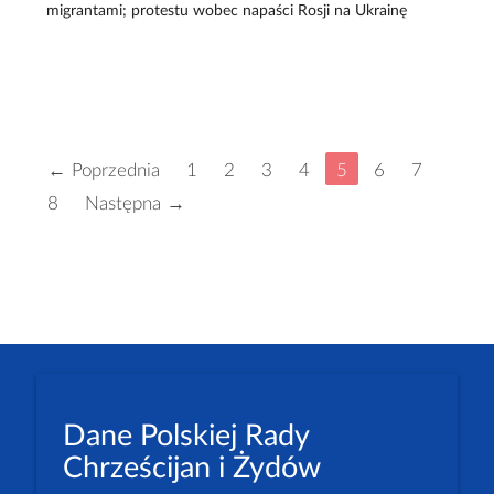
migrantami; protestu wobec napaści Rosji na Ukrainę
← Poprzednia
1
2
3
4
5
6
7
8
Następna →
Dane Polskiej Rady
Chrześcijan i Żydów