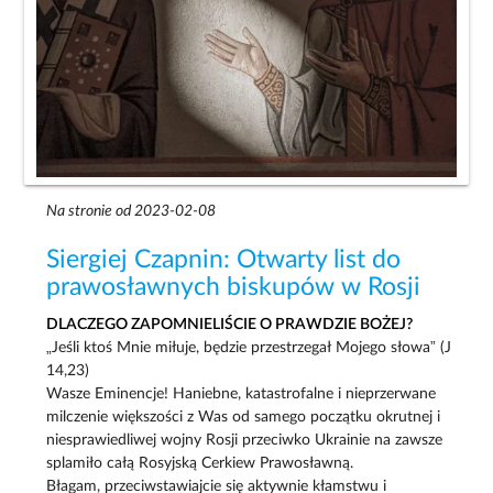
Na stronie od 2023-02-08
Siergiej Czapnin: Otwarty list do
prawosławnych biskupów w Rosji
DLACZEGO ZAPOMNIELIŚCIE O PRAWDZIE BOŻEJ?
„Jeśli ktoś Mnie miłuje, będzie przestrzegał Mojego słowa” (J
14,23)
Wasze Eminencje! Haniebne, katastrofalne i nieprzerwane
milczenie większości z Was od samego początku okrutnej i
niesprawiedliwej wojny Rosji przeciwko Ukrainie na zawsze
splamiło całą Rosyjską Cerkiew Prawosławną.
Błagam, przeciwstawiajcie się aktywnie kłamstwu i