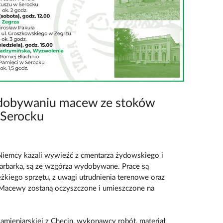
ydobywaniu macew ze stoków
 Serocku
Niemcy kazali wywieźć z cmentarza żydowskiego i
Barbarka, są ze wzgórza wydobywane. Prace są
żkiego sprzętu, z uwagi utrudnienia terenowe oraz
Macewy zostaną oczyszczone i umieszczone na
mieniarskiej z Chęcin, wykonawcy robót, materiał