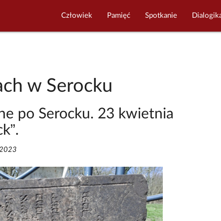
Człowiek
Pamięć
Spotkanie
Dialogik
ach w Serocku
ne po Serocku. 23 kwietnia
k”.
/2023