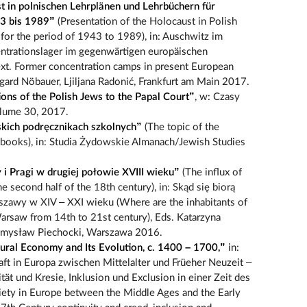
t in polnischen Lehrplänen und Lehrbüchern für
43 bis 1989”
(Presentation of the Holocaust in Polish
 for the period of 1943 to 1989), in: Auschwitz im
ntrationslager im gegenwärtigen europäischen
xt. Former concentration camps in present European
ard Nöbauer, Ljiljana Radonić, Frankfurt am Main 2017.
ons of the Polish Jews to the Papal Court”
, w: Czasy
lume 30, 2017.
kich podręcznikach szkolnych”
(The topic of the
tbooks), in: Studia Żydowskie Almanach/Jewish Studies
Pragi w drugiej połowie XVIII wieku”
(The influx of
 second half of the 18th century), in: Skąd się biorą
zawy w XIV – XXI wieku (Where are the inhabitants of
rsaw from 14th to 21st century), Eds. Katarzyna
zemysław Piechocki, Warszawa 2016.
Rural Economy and Its Evolution, c. 1400 – 1700,”
in:
aft in Europa zwischen Mittelalter und Früeher Neuzeit –
tät und Kresie, Inklusion und Exclusion in einer Zeit des
iety in Europe between the Middle Ages and the Early