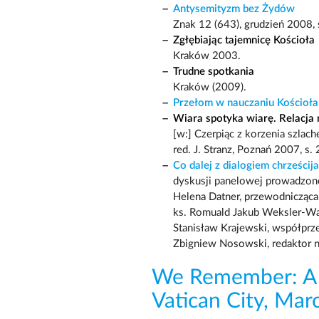
Antysemityzm bez Żydów
Znak 12 (643), grudzień 2008, 
Zgłębiając tajemnicę Kościoła
Kraków 2003.
Trudne spotkania
Kraków (2009).
Przełom w nauczaniu Kościoła 
Wiara spotyka wiarę. Relacja 
[w:] Czerpiąc z korzenia szla
red. J. Stranz, Poznań 2007, s.
Co dalej z dialogiem chrześci
dyskusji panelowej prowadzone
Helena Datner, przewodnicząc
ks. Romuald Jakub Weksler-Was
Stanisław Krajewski, współprz
Zbigniew Nosowski, redaktor n
We Remember: A R
Vatican City, Mar