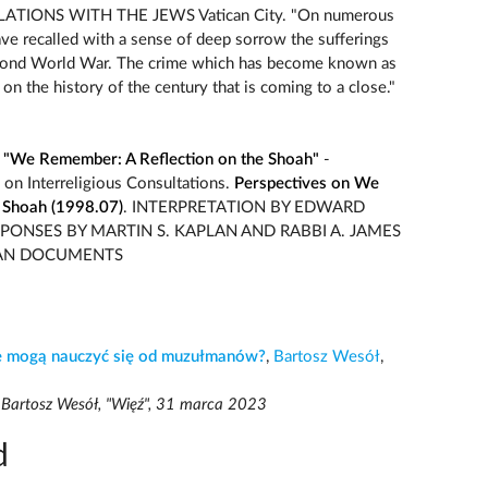
TIONS WITH THE JEWS Vatican City. "On numerous
ave recalled with a sense of deep sorrow the sufferings
econd World War. The crime which has become known as
 on the history of the century that is coming to a close."
 "We Remember: A Reflection on the Shoah"
-
 on Interreligious Consultations.
Perspectives on We
 Shoah (1998.07)
. INTERPRETATION BY EDWARD
ESPONSES BY MARTIN S. KAPLAN AND RABBI A. JAMES
ICAN DOCUMENTS
ie mogą nauczyć się od muzułmanów?
,
Bartosz Wesół
,
Bartosz Wesół, "Więź", 31 marca 2023
d