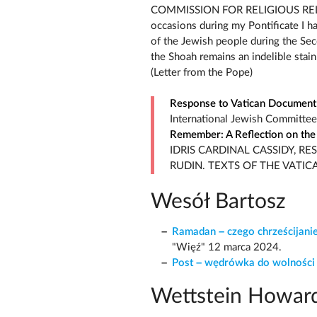
COMMISSION FOR RELIGIOUS RELA
occasions during my Pontificate I h
of the Jewish people during the S
the Shoah remains an indelible stain
(Letter from the Pope)
Response to Vatican Document
International Jewish Committee
Remember: A Reflection on the
IDRIS CARDINAL CASSIDY, R
RUDIN. TEXTS OF THE VAT
Wesół Bartosz
Ramadan – czego chrześcijan
"Więź" 12 marca 2024.
Post – wędrówka do wolności
Wettstein Howar