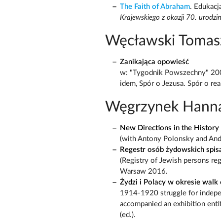
The Faith of Abraham
. Edukacj
Krajewskiego z okazji 70. urodzin
Węcławski Tomas
Zanikająca opowieść
w: "Tygodnik Powszechny" 200
idem, Spór o Jezusa. Spór o rea
Węgrzynek Hann
New Directions in the History 
(with Antony Polonsky and And
Regestr osób żydowskich spis
(Registry of Jewish persons re
Warsaw 2016.
Żydzi i Polacy w okresie wal
1914-1920 struggle for indepe
accompanied an exhibition ent
(ed.).