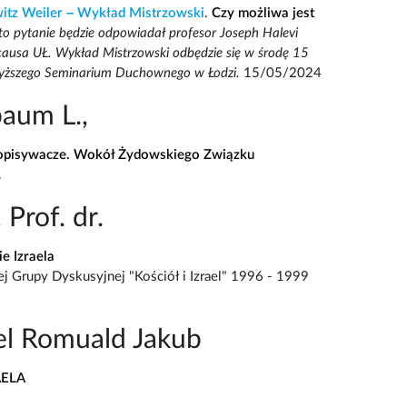
itz Weiler – Wykład Mistrzowski
.
Czy możliwa jest
to pytanie będzie odpowiadał profesor Joseph Halevi
 causa UŁ. Wykład Mistrzowski odbędzie się w środę 15
Wyższego Seminarium Duchownego w Łodzi.
15/05/2024
aum L.,
, opisywacze. Wokół Żydowskiego Związku
.
Prof. dr.
ie Izraela
 Grupy Dyskusyjnej "Kościół i Izrael" 1996 - 1999
el Romuald Jakub
ELA