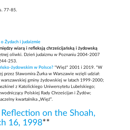
s. 77-85.
o Żydach i judaizmie
między wiarą i refleksją chrześcijańską i żydowską
chetnej oliwki. Dzień judaizmu w Poznaniu 2004-2007
 244-253.
jańsko-żydowskim w Polsce?
"Więź" 2001 i 2019. "W
j przez Sławomira Żurka w Warszawie wzięli udział:
a warszawskiej gminy żydowskiej w latach 1999-2000;
zkinel z Katolickiego Uniwersytetu Lubelskiego;
ewodniczący Polskiej Rady Chrześcijan i Żydów;
aczelny kwartalnika „Więź”.
eflection on the Shoah,
ch 16, 1998
**