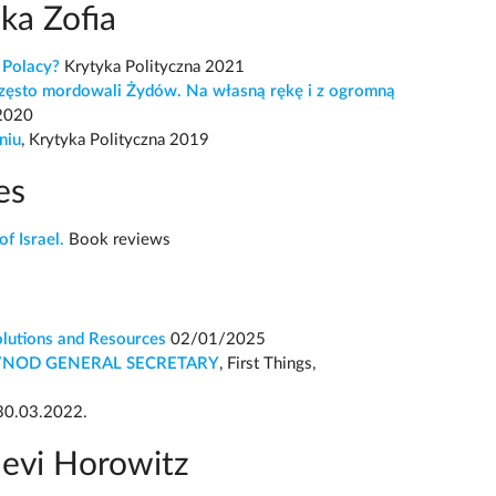
ka Zofia
 Polacy?
Krytyka Polityczna 2021
 często mordowali Żydów. Na własną rękę i z ogromną
 2020
niu
, Krytyka Polityczna 2019
es
f Israel.
Book reviews
olutions and Resources
02/01/2025
SYNOD GENERAL SECRETARY
, First Things,
, 30.03.2022.
levi Horowitz