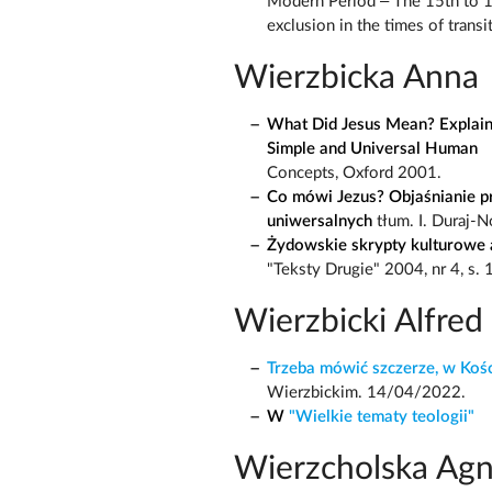
Modern Period – The 15th to 17
exclusion in the times of trans
Wierzbicka Anna
What Did Jesus Mean? Explain
Simple and Universal Human
Concepts, Oxford 2001.
Co mówi Jezus? Objaśnianie p
uniwersalnych
tłum. I. Duraj-
Żydowskie skrypty kulturowe a
"Teksty Drugie" 2004, nr 4, s.
Wierzbicki Alfred
Trzeba mówić szczerze, w Kośc
Wierzbickim. 14/04/2022.
W
"Wielkie tematy teologii"
Wierzcholska Agn