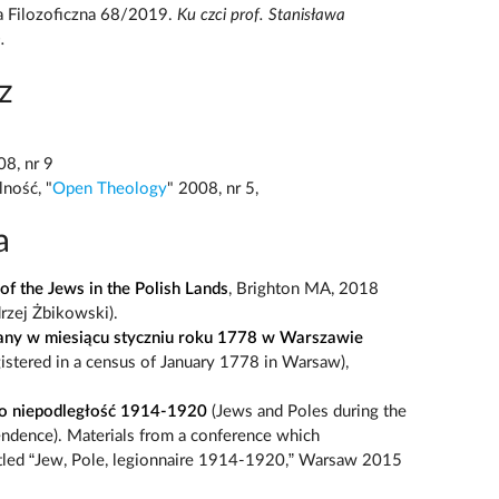
a Filozoficzna 68/2019.
Ku czci prof. Stanisława
.
z
8, nr 9
lność, "
Open Theology
" 2008, nr 5,
a
of the Jews in the Polish Lands
, Brighton MA, 2018
rzej Żbikowski).
any w miesiącu styczniu roku 1778 w Warszawie
gistered in a census of January 1778 in Warsaw),
k o niepodległość 1914-1920
(Jews and Poles during the
ndence). Materials from a conference which
itled “Jew, Pole, legionnaire 1914-1920,” Warsaw 2015