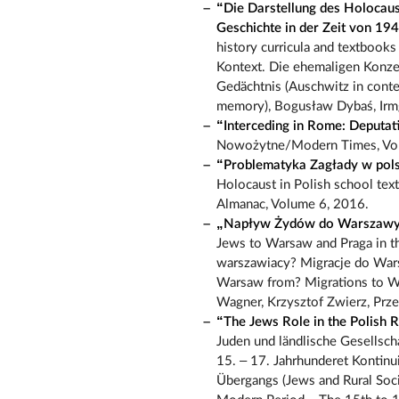
“Die Darstellung des Holocaus
Geschichte in der Zeit von 19
history curricula and textbooks
Kontext. Die ehemaligen Konze
Gedächtnis (Auschwitz in conte
memory), Bogusław Dybaś, Irmg
“Interceding in Rome: Deputati
Nowożytne/Modern Times, Vo
“Problematyka Zagłady w pols
Holocaust in Polish school tex
Almanac, Volume 6, 2016.
„Napływ Żydów do Warszawy i 
Jews to Warsaw and Praga in the
warszawiacy? Migracje do Wars
Warsaw from? Migrations to Wa
Wagner, Krzysztof Zwierz, Pr
“The Jews Role in the Polish 
Juden und ländlische Gesellsch
15. – 17. Jahrhunderet Kontinui
Übergangs (Jews and Rural Soc