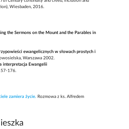
th Century continuity and creed, inclusion and
ition), Wiesbaden, 2016.
ing the Sermons on the Mount and the Parables in
rzypowieści ewangelicznych w słowach prostych i
Nowosielska, Warszawa 2002.
 interpretacja Ewangelii
 157-176.
iele zamiera życie.
Rozmowa z ks. Alfredem
ieszka