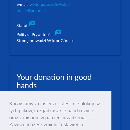
e-mail:
wiktorgorecki46@o2.pl
prchiz@prchiz.pl
picture_as_pdf
Statut
picture_as_pdf
Polityka Prywatności
Stronę prowadzi Wiktor Górecki
Your donation in good
hands
PLN: 07 1600 1462 1884 8633 6000 0001
Korzystamy z ciasteczek. Jeśli nie blokujesz
EUR: 23 1600 1462 1884 8633 6000 0004
tych plików, to zgadzasz się na ich użycie
Numer IBAN: PL23 1 600 1462 1884 8633 6000
oraz zapisanie w pamięci urządzenia.
0004
Zawsze możesz zmienić ustawienia
Numer BIC/SWIFT: PPABPLPK