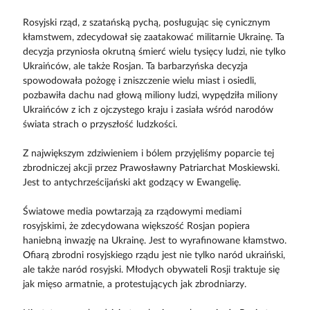
Rosyjski rząd, z szatańską pychą, posługując się cynicznym
kłamstwem, zdecydował się zaatakować militarnie Ukrainę. Ta
decyzja przyniosła okrutną śmierć wielu tysięcy ludzi, nie tylko
Ukraińców, ale także Rosjan. Ta barbarzyńska decyzja
spowodowała pożogę i zniszczenie wielu miast i osiedli,
pozbawiła dachu nad głową miliony ludzi, wypędziła miliony
Ukraińców z ich z ojczystego kraju i zasiała wśród narodów
świata strach o przyszłość ludzkości.
Z największym zdziwieniem i bólem przyjęliśmy poparcie tej
zbrodniczej akcji przez Prawosławny Patriarchat Moskiewski.
Jest to antychrześcijański akt godzący w Ewangelię.
Światowe media powtarzają za rządowymi mediami
rosyjskimi, że zdecydowana większość Rosjan popiera
haniebną inwazję na Ukrainę. Jest to wyrafinowane kłamstwo.
Ofiarą zbrodni rosyjskiego rządu jest nie tylko naród ukraiński,
ale także naród rosyjski. Młodych obywateli Rosji traktuje się
jak mięso armatnie, a protestujących jak zbrodniarzy.