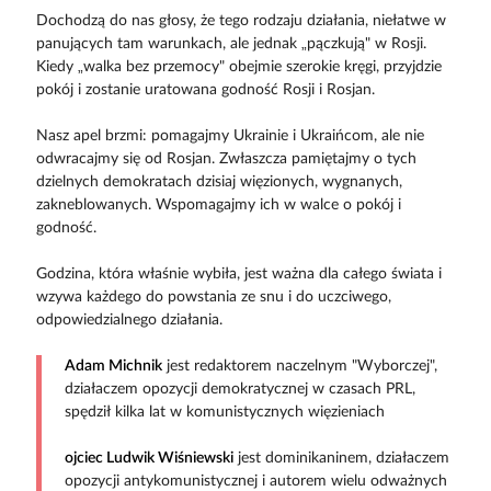
Dochodzą do nas głosy, że tego rodzaju działania, niełatwe w
panujących tam warunkach, ale jednak „pączkują" w Rosji.
Kiedy „walka bez przemocy" obejmie szerokie kręgi, przyjdzie
pokój i zostanie uratowana godność Rosji i Rosjan.
Nasz apel brzmi: pomagajmy Ukrainie i Ukraińcom, ale nie
odwracajmy się od Rosjan. Zwłaszcza pamiętajmy o tych
dzielnych demokratach dzisiaj więzionych, wygnanych,
zakneblowanych. Wspomagajmy ich w walce o pokój i
godność.
Godzina, która właśnie wybiła, jest ważna dla całego świata i
wzywa każdego do powstania ze snu i do uczciwego,
odpowiedzialnego działania.
Adam Michnik
jest redaktorem naczelnym "Wyborczej",
działaczem opozycji demokratycznej w czasach PRL,
spędził kilka lat w komunistycznych więzieniach
ojciec Ludwik Wiśniewski
jest dominikaninem, działaczem
opozycji antykomunistycznej i autorem wielu odważnych