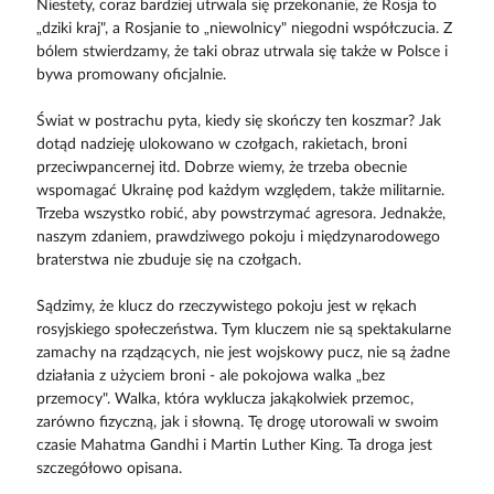
Niestety, coraz bardziej utrwala się przekonanie, że Rosja to
„dziki kraj", a Rosjanie to „niewolnicy" niegodni współczucia. Z
bólem stwierdzamy, że taki obraz utrwala się także w Polsce i
bywa promowany oficjalnie.
Świat w postrachu pyta, kiedy się skończy ten koszmar? Jak
dotąd nadzieję ulokowano w czołgach, rakietach, broni
przeciwpancernej itd. Dobrze wiemy, że trzeba obecnie
wspomagać Ukrainę pod każdym względem, także militarnie.
Trzeba wszystko robić, aby powstrzymać agresora. Jednakże,
naszym zdaniem, prawdziwego pokoju i międzynarodowego
braterstwa nie zbuduje się na czołgach.
Sądzimy, że klucz do rzeczywistego pokoju jest w rękach
rosyjskiego społeczeństwa. Tym kluczem nie są spektakularne
zamachy na rządzących, nie jest wojskowy pucz, nie są żadne
działania z użyciem broni - ale pokojowa walka „bez
przemocy". Walka, która wyklucza jakąkolwiek przemoc,
zarówno fizyczną, jak i słowną. Tę drogę utorowali w swoim
czasie Mahatma Gandhi i Martin Luther King. Ta droga jest
szczegółowo opisana.