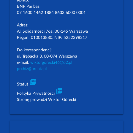
Konto:
BNP Paribas
07 1600 1462 1884 8633 6000 0001
Adres:
Al. Solidarności 76a, 00-145 Warszawa
Regon: 010013880. NIP: 5252398217
Do korespondencji:
ul. Trębacka 3, 00-074 Warszawa
e-mail:
wiktorgorecki46@o2.pl
prchiz@prchiz.pl
picture_as_pdf
Statut
picture_as_pdf
Polityka Prywatności
Stronę prowadzi Wiktor Górecki