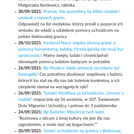
Małgorzata Kordowicz, rabinka.
30/09/2021:
Prymas: Nie pozwólmy, by bliźni cierpieli i
umierali u naszych granic
.
Odpowiedź na list medyków, którzy prosili o poparcie ich
wniosku do władz o udzielenie pomocy uchodźcom na
polsko-białoruskiej granicy
28/10/2021:
Kardynał Nycz: między obroną granic a
pomocą humanitarną, ludzką, chrześcijańską nie musi być
sprzeczności.
Mamy święty, ludzki i chrześcijański
obowiązek pomocy ludziom będącym w potrzebie
26/09/2021:
Bp Muskus: kiedy wreszcie zaczniemy żyć
Ewangelią?
Czy potrafimy zbudować wspólnotę z ludźmi,
których los stał się dla nas tak boleśnie konkretny, a ich
cierpienie niemal na wyciągnięcie ręki?
26/09/2021:
Tydzień Modlitwy za Uchodźców „Umrzeć z
nadziei”
rozpocznie się 26 września, w 107. Światowym
Dniu Migranta i Uchodźcy, i potrwa do 3 października
24/09/2021:
Bp Zadarko: Wpuśćcie tych ludzi.
"Rozmowa z obcym z innej kultury nie jest dla nas
zagrożeniem, a może stać się bogactwem.""
20/09/2021:
Śmierć uchodźców na granicy z Białorusią.