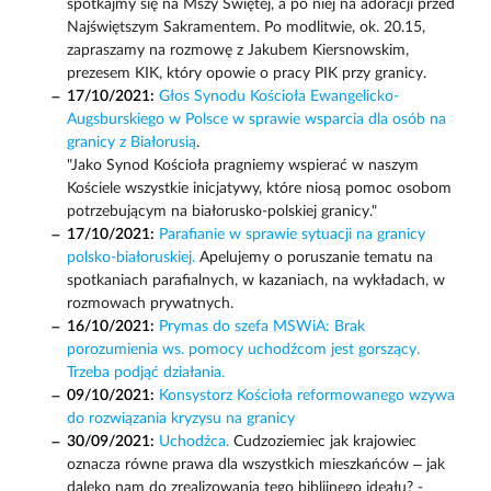
spotkajmy się na Mszy Świętej, a po niej na adoracji przed
Najświętszym Sakramentem. Po modlitwie, ok. 20.15,
zapraszamy na rozmowę z Jakubem Kiersnowskim,
prezesem KIK, który opowie o pracy PIK przy granicy.
17/10/2021:
Głos Synodu Kościoła Ewangelicko-
Augsburskiego w Polsce w sprawie wsparcia dla osób na
granicy z Białorusią
.
"Jako Synod Kościoła pragniemy wspierać w naszym
Kościele wszystkie inicjatywy, które niosą pomoc osobom
potrzebującym na białorusko-polskiej granicy."
17/10/2021:
Parafianie w sprawie sytuacji na granicy
polsko-białoruskiej.
Apelujemy o poruszanie tematu na
spotkaniach parafialnych, w kazaniach, na wykładach, w
rozmowach prywatnych.
16/10/2021:
Prymas do szefa MSWiA: Brak
porozumienia ws. pomocy uchodźcom jest gorszący.
Trzeba podjąć działania.
09/10/2021:
Konsystorz Kościoła reformowanego wzywa
do rozwiązania kryzysu na granicy
30/09/2021:
Uchodźca.
Cudzoziemiec jak krajowiec
oznacza równe prawa dla wszystkich mieszkańców – jak
daleko nam do zrealizowania tego biblijnego ideału? -