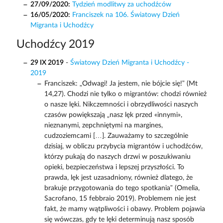
27/09/2020:
Tydzień modlitwy za uchodźców
16/05/2020:
Franciszek na 106. Światowy Dzień
Migranta i Uchodźcy
Uchodźcy 2019
29 IX 2019
-
Światowy Dzień Migranta i Uchodźcy -
2019
Franciszek: „Odwagi! Ja jestem, nie bójcie się!” (Mt
14,27). Chodzi nie tylko o migrantów: chodzi również
o nasze lęki. Nikczemności i obrzydliwości naszych
czasów powiększają „nasz lęk przed «innymi»,
nieznanymi, zepchniętymi na margines,
cudzoziemcami […]. Zauważamy to szczególnie
dzisiaj, w obliczu przybycia migrantów i uchodźców,
którzy pukają do naszych drzwi w poszukiwaniu
opieki, bezpieczeństwa i lepszej przyszłości. To
prawda, lęk jest uzasadniony, również dlatego, że
brakuje przygotowania do tego spotkania” (Omelia,
Sacrofano, 15 febbraio 2019). Problemem nie jest
fakt, że mamy wątpliwości i obawy. Problem pojawia
się wówczas, gdy te lęki determinują nasz sposób