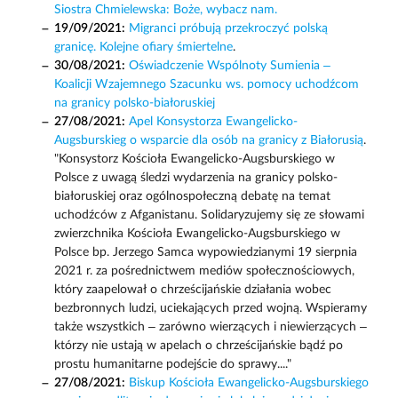
Siostra Chmielewska: Boże, wybacz nam.
19/09/2021:
Migranci próbują przekroczyć polską
granicę. Kolejne ofiary śmiertelne
.
30/08/2021:
Oświadczenie Wspólnoty Sumienia –
Koalicji Wzajemnego Szacunku ws. pomocy uchodźcom
na granicy polsko-białoruskiej
27/08/2021:
Apel Konsystorza Ewangelicko-
Augsburskieg o wsparcie dla osób na granicy z Białorusią
.
"Konsystorz Kościoła Ewangelicko-Augsburskiego w
Polsce z uwagą śledzi wydarzenia na granicy polsko-
białoruskiej oraz ogólnospołeczną debatę na temat
uchodźców z Afganistanu. Solidaryzujemy się ze słowami
zwierzchnika Kościoła Ewangelicko-Augsburskiego w
Polsce bp. Jerzego Samca wypowiedzianymi 19 sierpnia
2021 r. za pośrednictwem mediów społecznościowych,
który zaapelował o chrześcijańskie działania wobec
bezbronnych ludzi, uciekających przed wojną. Wspieramy
także wszystkich – zarówno wierzących i niewierzących –
którzy nie ustają w apelach o chrześcijańskie bądź po
prostu humanitarne podejście do sprawy...."
27/08/2021:
Biskup Kościoła Ewangelicko-Augsburskiego