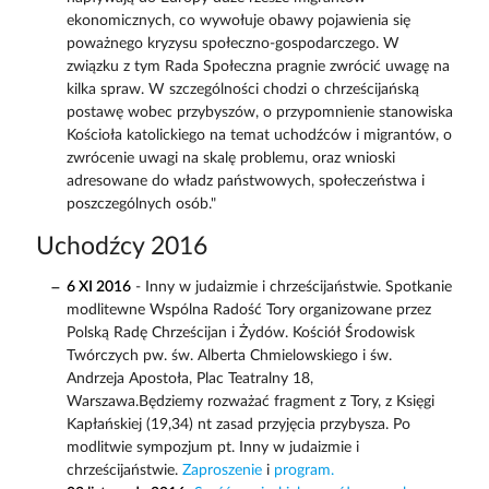
ekonomicznych, co wywołuje obawy pojawienia się
poważnego kryzysu społeczno-gospodarczego. W
związku z tym Rada Społeczna pragnie zwrócić uwagę na
kilka spraw. W szczególności chodzi o chrześcijańską
postawę wobec przybyszów, o przypomnienie stanowiska
Kościoła katolickiego na temat uchodźców i migrantów, o
zwrócenie uwagi na skalę problemu, oraz wnioski
adresowane do władz państwowych, społeczeństwa i
poszczególnych osób."
Uchodźcy 2016
6 XI 2016
- Inny w judaizmie i chrześcijaństwie. Spotkanie
modlitewne Wspólna Radość Tory organizowane przez
Polską Radę Chrześcijan i Żydów. Kościół Środowisk
Twórczych pw. św. Alberta Chmielowskiego i św.
Andrzeja Apostoła, Plac Teatralny 18,
Warszawa.Będziemy rozważać fragment z Tory, z Księgi
Kapłańskiej (19,34) nt zasad przyjęcia przybysza. Po
modlitwie sympozjum pt. Inny w judaizmie i
chrześcijaństwie.
Zaproszenie
i
program.