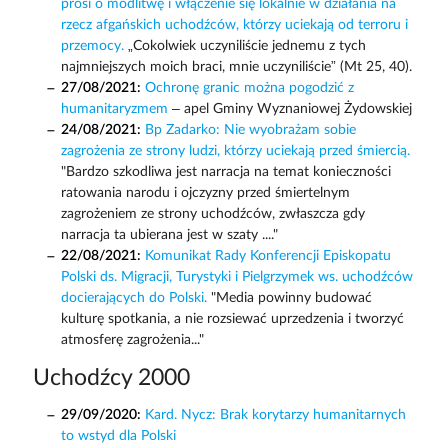
prosi o modlitwę i włączenie się lokalnie w działania na
rzecz afgańskich uchodźców, którzy uciekają od terroru i
przemocy.
„Cokolwiek uczyniliście jednemu z tych
najmniejszych moich braci, mnie uczyniliście” (Mt 25, 40).
27/08/2021:
Ochronę granic można pogodzić z
humanitaryzmem
– apel Gminy Wyznaniowej Żydowskiej
24/08/2021:
Bp Zadarko: Nie wyobrażam sobie
zagrożenia ze strony ludzi, którzy uciekają przed śmiercią.
"Bardzo szkodliwa jest narracja na temat konieczności
ratowania narodu i ojczyzny przed śmiertelnym
zagrożeniem ze strony uchodźców, zwłaszcza gdy
narracja ta ubierana jest w szaty ...."
22/08/2021:
Komunikat Rady Konferencji Episkopatu
Polski ds. Migracji, Turystyki i Pielgrzymek ws. uchodźców
docierających do Polski.
"Media powinny budować
kulturę spotkania, a nie rozsiewać uprzedzenia i tworzyć
atmosferę zagrożenia..."
Uchodźcy 2000
29/09/2020:
Kard. Nycz: Brak korytarzy humanitarnych
to wstyd dla Polski