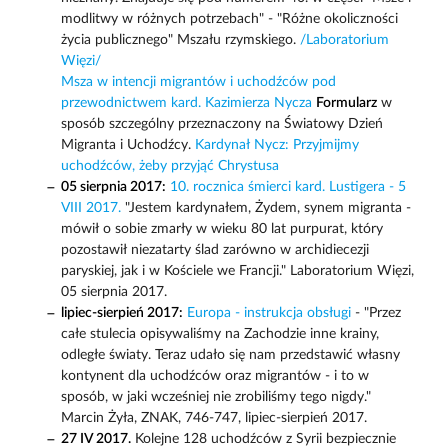
modlitwy w różnych potrzebach" - "Różne okoliczności
życia publicznego" Mszału rzymskiego.
/Laboratorium
Więzi/
Msza w intencji migrantów i uchodźców pod
przewodnictwem kard. Kazimierza Nycza
Formularz
w
sposób szczególny przeznaczony na Światowy Dzień
Migranta i Uchodźcy.
Kardynał Nycz: Przyjmijmy
uchodźców, żeby przyjąć Chrystusa
05 sierpnia 2017:
10. rocznica śmierci kard. Lustigera - 5
VIII 2017.
"Jestem kardynałem, Żydem, synem migranta -
mówił o sobie zmarły w wieku 80 lat purpurat, który
pozostawił niezatarty ślad zarówno w archidiecezji
paryskiej, jak i w Kościele we Francji." Laboratorium Więzi,
05 sierpnia 2017.
lipiec-sierpień 2017:
Europa - instrukcja obsługi
- "Przez
całe stulecia opisywaliśmy na Zachodzie inne krainy,
odległe światy. Teraz udało się nam przedstawić własny
kontynent dla uchodźców oraz migrantów - i to w
sposób, w jaki wcześniej nie zrobiliśmy tego nigdy."
Marcin Żyła, ZNAK, 746-747, lipiec-sierpień 2017.
27 IV 2017.
Kolejne 128 uchodźców z Syrii bezpiecznie