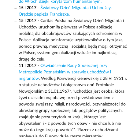
do Włoch dzięki korytarzom humanitarnym.
15 I 2017
-
Światowy Dzień Migranta i Uchodźcy.
Orędzie papieża Franciszka.
15 I 2017
- Caritas Polska na Światowy Dzień Migranta i
Uchodźcy uruchomiła pierwszą w Polsce aplikację
mobilną dla obcokrajowców szukających schronienia w
Polsce. Aplikacja poinformuje użytkowników o tym jaką
pomoc prawną, medyczną i socjalną będą mogli otrzymać
w Polsce, system geolokalizacji wskaże im najkrótszą
drogę do celu.
11 I 2017
-
Oświadczenie Rady Społecznej przy
Metropolicie Poznańskim w sprawie uchodźców i
migrantów
. Według Konwencji Genewskiej z 28 VI 1951 r.
o statusie uchodźców i dołączonym doń Protokole
Nowojorskim z 31.01.1967r. "uchodźcą jest osoba, która
żywi uzasadnioną obawę przed prześladowaniem z
powodu swej rasy, religii, narodowości, przynależności do
określonej grupy społecznej lub poglądów politycznych,
znajduje się poza terytorium kraju, którego jest
obywatelem i - z powodu tych obaw - nie chce lub nie
może do tego kraju powrócić". "Razem z uchodźcami
napływają do Europy duże rzesze migrantów