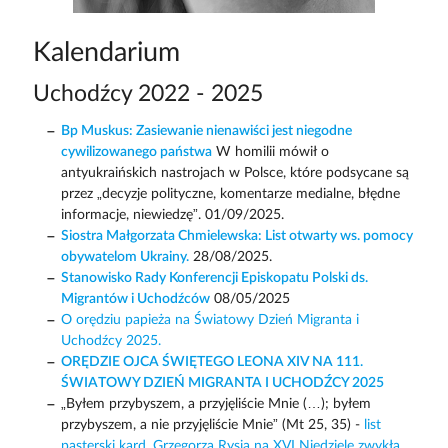
Kalendarium
Uchodźcy 2022 - 2025
Bp Muskus: Zasiewanie nienawiści jest niegodne
cywilizowanego państwa
W homilii mówił o
antyukraińskich nastrojach w Polsce, które podsycane są
przez „decyzje polityczne, komentarze medialne, błędne
informacje, niewiedzę”. 01/09/2025.
Siostra Małgorzata Chmielewska: List otwarty ws. pomocy
obywatelom Ukrainy.
28/08/2025.
Stanowisko Rady Konferencji Episkopatu Polski ds.
Migrantów i Uchodźców
08/05/2025
O orędziu papieża na Światowy Dzień Migranta i
Uchodźcy 2025.
ORĘDZIE OJCA ŚWIĘTEGO LEONA XIV NA 111.
ŚWIATOWY DZIEŃ MIGRANTA I UCHODŹCY 2025
„Byłem przybyszem, a przyjęliście Mnie (…); byłem
przybyszem, a nie przyjęliście Mnie” (Mt 25, 35) -
list
pasterski kard. Grzegorza Rysia na XVI Niedzielę zwykłą