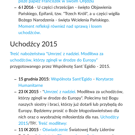
pisze papież Franciszek w swoim Orędziu
6 I 2016
- U części chrześcijan - święto Objawienia
Pańskiego, Epifanii, tzw. "Trzech Króli", a u części wigilia
Bożego Narodzenia - święta Wcielenia Pańskiego.
Moment refleksji również nad sprawą i losem
uchodźców.
Uchodźcy 2015
Treść nabożeństwa "Umrzeć z nadziei. Modlitwa za
uchodźców, którzy zginęli w drodze do Europy"
przygotowanego przez Wspólnotę Sant`Egidio - 2015.
15 grudnia 2015:
Wspólnota Sant'Egido
-
Korytarze
Humanitarne
23 IX 2015
- "
Umrzeć z nadziei.
Modlitwa za uchodźców,
którzy zginęli w drodze do Europy". Polecimy też Bogu
naszych siostry i braci, którzy już dotarli lub przybędą do
Europy. Będziemy prosić o Boże błogosławieństwo dla
nich oraz o wyobraźnię miłosierdzia dla nas.
Uchodźcy
2015
/TP/.
Treść modlitwy:
11 IX 2015
-
Oświadczenie
Światowej Rady Liderów