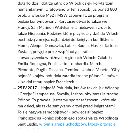
dotarło dziś i dotrze jutro do Włoch dzięki korytarzom
humanitarnym. Uratowano w ten sposób już ponad 800
osób, a włoskie MSZ i MSW zapewniły, że program
będzie kontynuowany. Korytarze otwarto także we
Francji, San Marino i Watykanie, a niebawem zrobi to
także Hiszpania. Rodziny, które przyleciały dziś do Włoch
pochodzą z miejsc najbardziej dotkniętych konfliktem:
Homs, Aleppo, Damaszku, Lataki, Raqqa, Hasaki, Tartous.
Zostaną przyjęte przez wspólnoty, parafie i
stowarzyszenia w różnych regionach Włoch: Calabria,
Emilia-Romagna, Friuli, Lazio, Lombardia, Marche,
Piemonte, Puglia, Toscana, Trentino, Umbria, Veneto. "Oby
hojność krajów południa zaraziła trochę północ" - mówił
kilka dni temu papież Franciszek.
25 IV 2017
- Hojność Południa, krajów takich jak Włochy
i Grecja: "Lampedusa, Sycylia, Lesbos, oby zaraziła trochę
Północ. To prawda: jesteśmy społeczeństwem, które nie
ma dzieci, ale także zamykamy drzwi przed imigrantami.
To się nazywa samobójstwo" - powiedział papież
Franciszek na koniec sobotniego spotkania ze Wspólnotą
Sant'Egidio,
w tym z grupą uchodźców, którzy przylecieli