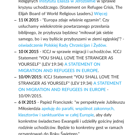
Religijnych
Instytutu Eliasza w Jerozolimie
w sprawie
kryzysu uchodźczego. (Statement on Refugee Crisis, The
Elijah Board of World Religious Leaders.)
Więcej:
11 IX 2015
- "Europa zdaje właśnie egzamin". Czy
usłuchamy wielokrotnie powtarzanego przesłania
biblijnego, że przybysza będziesz "miłował jak siebie
samego, bo i wy byliście przybyszami w ziemi egipskiej"? -
oświadczenie Polskiej Rady Chrześcijan i Żydów.
10 IX 2015
- ICCJ w sprawie migracji i uchodźców. ICCJ
Statement "YOU SHALL LOVE THE STRANGER AS
YOURSELF" (LEV 19:34)
A STATEMENT ON
MIGRATION AND REFUGEES IN EUROPE
.
10/09/2015:
ICCJ Statement "YOU SHALL LOVE THE
STRANGER AS YOURSELF" (LEV 19:34)
A STATEMENT
ON MIGRATION AND REFUGEES IN EUROPE
-
10/09/2015.
6 IX 2015
- Papież Franciszek: "w perspektywie Jubileuszu
Miłosierdzia
apeluję do parafii, wspólnot zakonnych,
klasztorów i sanktuariów w całej Europie
, aby dały
konkretne świadectwo Ewangelii i udzieliły gościny jednej
rodzinie uchodźców. Będzie to konkretny gest w ramach
przygotowań do Roku Świętego."