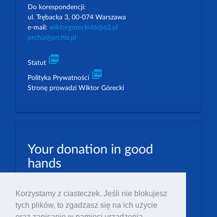
Do korespondencji:
ul. Trębacka 3, 00-074 Warszawa
e-mail:
wiktorgorecki46@o2.pl
prchiz@prchiz.pl
picture_as_pdf
Statut
picture_as_pdf
Polityka Prywatności
Stronę prowadzi Wiktor Górecki
Your donation in good
hands
PLN: 07 1600 1462 1884 8633 6000 0001
Korzystamy z ciasteczek. Jeśli nie blokujesz
EUR: 23 1600 1462 1884 8633 6000 0004
tych plików, to zgadzasz się na ich użycie
Numer IBAN: PL23 1 600 1462 1884 8633 6000
oraz zapisanie w pamięci urządzenia.