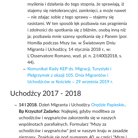
myślenia i działania do tego stopnia, że sprawiają, iż
stajemy się nietolerancyjni, zamknięci, a może nawet
– nie zdając sobie z tego sprawy – stajemy się
rasistami. W ten sposób lęk pozbawia nas pragnienia
i zdolności do spotkania się z bliźnim, osobą inną niż
ja; pozbawia mnie szansy spotkania się z Panem (por.
Homilia podczas Mszy św. w Światowym Dniu
Migranta i Uchodźcy, 14 stycznia 2018 r., w:
L’Osservatore Romano, wyd. pl. n. 2/(400)2018, s.
44).
Komunikat Rady KEP ds. Migracji, Turystyki i
Pielgrzymek z okazji 105. Dnia Migrantów i
Uchodźców w Kościele – 29 września 2019 r.
Uchodźcy 2017 - 2018
14 I 2018.
Dzień Migranta i Uchodźcy
Orędzie Papieskie.
.
Bp Krzysztof Zadarko:
Najlepiej, gdyby modlitwa za
uchodźców i wygnańców zakorzeniła się w naszych
wspólnotach parafialnych. Formularz "Mszy za
uchodźców i wygnańców" jest w naszym kraju w zasadzie
nieznany. Znajduje się pod numerem 40. w części "Msze i