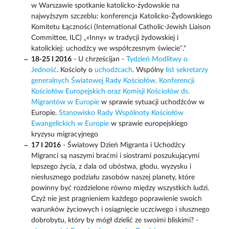
w Warszawie spotkanie katolicko-żydowskie na
najwyższym szczeblu: konferencja Katolicko-Żydowskiego
Komitetu Łączności (International Catholic-Jewish Liaison
Committee, ILC) „«Inny» w tradycji żydowskiej i
katolickiej: uchodźcy we współczesnym świecie”."
18-25 I 2016
- U chrześcijan -
Tydzień Modlitwy o
Jedność
. Kościoły o
uchodźcach
. Wspólny
list sekretarzy
generalnych Światowej Rady Kościołów, Konferencji
Kościołów Europejskich oraz Komisji Kościołów ds.
Migrantów w Europie
w sprawie sytuacji uchodźców w
Europie.
Stanowisko Rady Wspólnoty Kościołów
Ewangelickich w Europie
w sprawie europejskiego
kryzysu migracyjnego
17 I 2016
- Światowy Dzień Migranta i Uchodźcy
Migranci są naszymi braćmi i siostrami poszukującymi
lepszego życia, z dala od ubóstwa, głodu, wyzysku i
niesłusznego podziału zasobów naszej planety, które
powinny być rozdzielone równo między wszystkich ludzi.
Czyż nie jest pragnieniem każdego poprawienie swoich
warunków życiowych i osiągnięcie uczciwego i słusznego
dobrobytu, który by mógł dzielić ze swoimi bliskimi? -