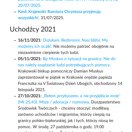
20/07/2025.
Kard. Krajewski: Ramiona Chrystusa przyjmują
wszystkich!
. 31/07/2025.
Uchodźcy 2021
16/11/2021:
Oszukani. Bezbronni. Nasi bliźni. My
możemy ich ocalić.
Nie możemy patrzeć obojętnie na
niezawinione cierpienie tych ludzi.
05/11/2021:
Bp Muskus o sytuacji na granicy: Nie do
nas należy osądzanie ludzi potrzebujących pomocy.
Krakowski biskup pomocniczy Damian Muskus
zaprezentował w piątek w Krakowie orędzie papieża
Franciszka na V Światowy Dzień Ubogich, obchodzony 14
listopada 2021.
27/10/2021:
„Byłem przybyszem, a nie przyjęliście mnie”
(Mt 25,43). Msza / adoracja / rozmowa
. Duszpasterstwo
Środowisk Twórczych - chcemy otoczyć modlitwą
zarówno uchodźców i migrantów, którzy cierpią na
granicy polsko-białoruskiej, jak i tych, którzy niosą im
pomoc. W środę, 27 października o godz. 19.00