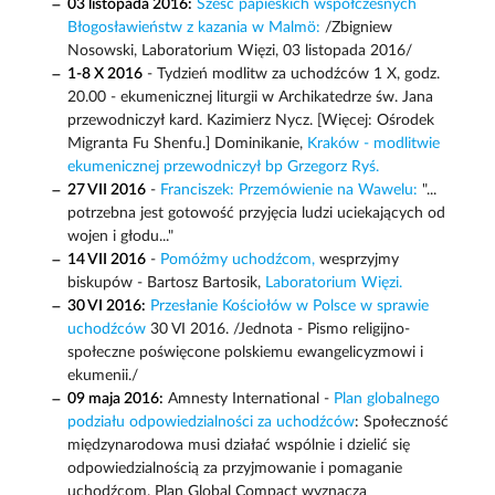
03 listopada 2016:
Sześć papieskich współczesnych
Błogosławieństw z kazania w Malmö:
/Zbigniew
Nosowski, Laboratorium Więzi, 03 listopada 2016/
1-8 X 2016
- Tydzień modlitw za uchodźców 1 X, godz.
20.00 - ekumenicznej liturgii w Archikatedrze św. Jana
przewodniczył kard. Kazimierz Nycz. [Więcej: Ośrodek
Migranta Fu Shenfu.] Dominikanie,
Kraków - modlitwie
ekumenicznej przewodniczył bp Grzegorz Ryś.
27 VII 2016
-
Franciszek: Przemówienie na Wawelu:
"...
potrzebna jest gotowość przyjęcia ludzi uciekających od
wojen i głodu..."
14 VII 2016
-
Pomóżmy uchodźcom,
wesprzyjmy
biskupów - Bartosz Bartosik,
Laboratorium Więzi.
30 VI 2016:
Przesłanie Kościołów w Polsce w sprawie
uchodźców
30 VI 2016. /Jednota - Pismo religijno-
społeczne poświęcone polskiemu ewangelicyzmowi i
ekumenii./
09 maja 2016:
Amnesty International -
Plan globalnego
podziału odpowiedzialności za uchodźców
: Społeczność
międzynarodowa musi działać wspólnie i dzielić się
odpowiedzialnością za przyjmowanie i pomaganie
uchodźcom. Plan Global Compact wyznacza