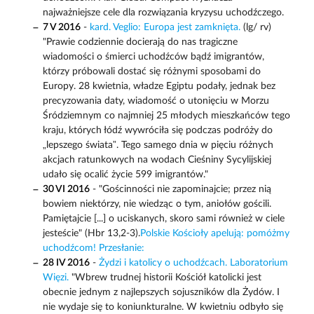
najważniejsze cele dla rozwiązania kryzysu uchodźczego.
7 V 2016
-
kard. Veglio: Europa jest zamknięta.
(lg/ rv)
"Prawie codziennie docierają do nas tragiczne
wiadomości o śmierci uchodźców bądź imigrantów,
którzy próbowali dostać się różnymi sposobami do
Europy. 28 kwietnia, władze Egiptu podały, jednak bez
precyzowania daty, wiadomość o utonięciu w Morzu
Śródziemnym co najmniej 25 młodych mieszkańców tego
kraju, których łódź wywróciła się podczas podróży do
„lepszego świata”. Tego samego dnia w pięciu różnych
akcjach ratunkowych na wodach Cieśniny Sycylijskiej
udało się ocalić życie 599 imigrantów."
30 VI 2016
- "Gościnności nie zapominajcie; przez nią
bowiem niektórzy, nie wiedząc o tym, aniołów gościli.
Pamiętajcie [...] o uciskanych, skoro sami również w ciele
jesteście" (Hbr 13,2-3).
Polskie Kościoły apelują: pomóżmy
uchodźcom! Przesłanie:
28 IV 2016
-
Żydzi i katolicy o uchodźcach. Laboratorium
Więzi.
"Wbrew trudnej historii Kościół katolicki jest
obecnie jednym z najlepszych sojuszników dla Żydów. I
nie wydaje się to koniunkturalne. W kwietniu odbyło się