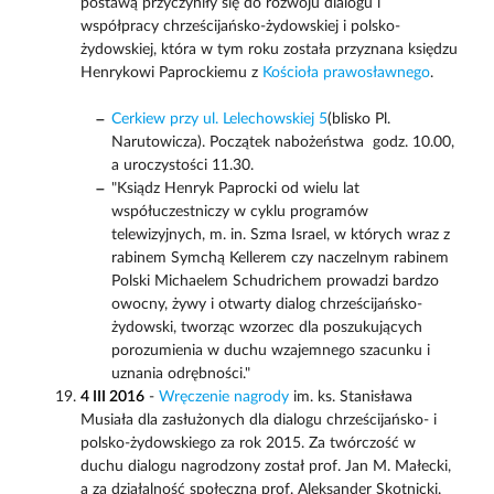
postawą przyczyniły się do rozwoju dialogu i
współpracy chrześcijańsko-żydowskiej i polsko-
żydowskiej, która w tym roku została przyznana księdzu
Henrykowi Paprockiemu z
Kościoła prawosławnego
.
Cerkiew przy ul. Lelechowskiej 5
(blisko Pl.
Narutowicza). Początek nabożeństwa  godz. 10.00,
a uroczystości 11.30.
"Ksiądz Henryk Paprocki od wielu lat
współuczestniczy w cyklu programów
telewizyjnych, m. in. Szma Israel, w których wraz z
rabinem Symchą Kellerem czy naczelnym rabinem
Polski Michaelem Schudrichem prowadzi bardzo
owocny, żywy i otwarty dialog chrześcijańsko-
żydowski, tworząc wzorzec dla poszukujących
porozumienia w duchu wzajemnego szacunku i
uznania odrębności."
4 III 2016
-
Wręczenie nagrody
im. ks. Stanisława
Musiała dla zasłużonych dla dialogu chrześcijańsko- i
polsko-żydowskiego za rok 2015. Za twórczość w
duchu dialogu nagrodzony został prof. Jan M. Małecki,
a za działalność społeczną prof. Aleksander Skotnicki.