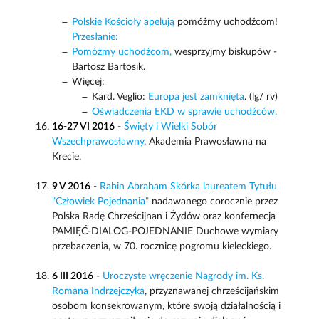
Polskie Kościoły apelują
pomóżmy uchodźcom!
Przesłanie:
Pomóżmy uchodźcom,
wesprzyjmy biskupów -
Bartosz Bartosik.
Więcej:
Kard. Veglio:
Europa jest zamknięta
. (lg/ rv)
Oświadczenia EKD w sprawie uchodźców.
16-27 VI 2016
-
Święty i Wielki Sobór
Wszechprawosławny
, Akademia Prawosławna na
Krecie.
9 V 2016
-
Rabin Abraham Skórka laureatem Tytułu
"Człowiek Pojednania"
nadawanego corocznie przez
Polska Radę Chrześcijnan i Żydów oraz konfernecja
PAMIĘĆ-DIALOG-POJEDNANIE Duchowe wymiary
przebaczenia, w 70. rocznicę pogromu kieleckiego.
6 III 2016
-
Uroczyste wręczenie
Nagrody im. Ks.
Romana Indrzejczyka
, przyznawanej chrześcijańskim
osobom konsekrowanym, które swoją działalnością i