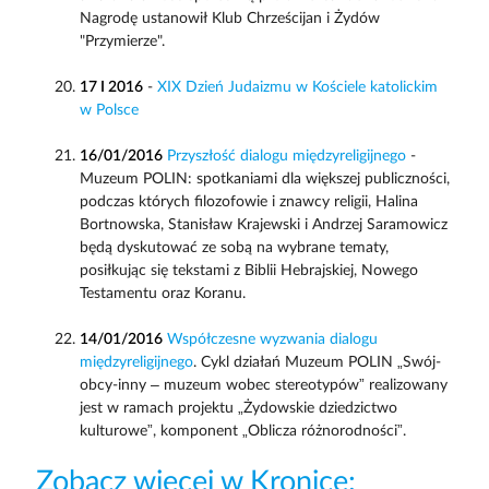
Nagrodę ustanowił Klub Chrześcijan i Żydów
"Przymierze".
17 I 2016
-
XIX Dzień Judaizmu w Kościele katolickim
w Polsce
16/01/2016
Przyszłość dialogu międzyreligijnego
-
Muzeum POLIN: spotkaniami dla większej publiczności,
podczas których filozofowie i znawcy religii, Halina
Bortnowska, Stanisław Krajewski i Andrzej Saramowicz
będą dyskutować ze sobą na wybrane tematy,
posiłkując się tekstami z Biblii Hebrajskiej, Nowego
Testamentu oraz Koranu.
14/01/2016
Współczesne wyzwania dialogu
międzyreligijnego
. Cykl działań Muzeum POLIN „Swój-
obcy-inny – muzeum wobec stereotypów” realizowany
jest w ramach projektu „Żydowskie dziedzictwo
kulturowe”, komponent „Oblicza różnorodności”.
Zobacz więcej w Kronice: