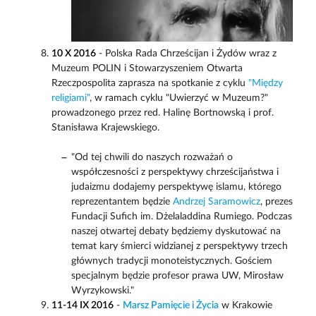
10 X 2016
- Polska Rada Chrześcijan i Żydów wraz z
Muzeum POLIN i Stowarzyszeniem Otwarta
Rzeczpospolita zaprasza na spotkanie z cyklu
"Między
religiami"
, w ramach cyklu "Uwierzyć w Muzeum?"
prowadzonego przez red. Halinę Bortnowską i prof.
Stanisława Krajewskiego.
"Od tej chwili do naszych rozważań o
współczesności z perspektywy chrześcijaństwa i
judaizmu dodajemy perspektywę islamu, którego
reprezentantem będzie
Andrzej Saramowicz
, prezes
Fundacji Sufich im. Dżelaladdina Rumiego. Podczas
naszej otwartej debaty będziemy dyskutować na
temat kary śmierci widzianej z perspektywy trzech
głównych tradycji monoteistycznych. Gościem
specjalnym będzie profesor prawa UW, Mirosław
Wyrzykowski."
11-14 IX 2016
-
Marsz Pamięcie i Życia
w Krakowie