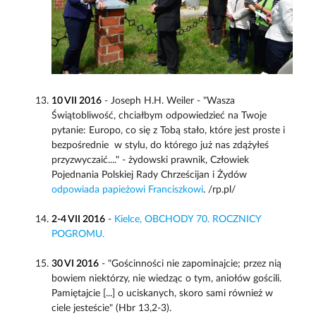
10 VII 2016
- Joseph H.H. Weiler - "Wasza
Świątobliwość, chciałbym odpowiedzieć na Twoje
pytanie: Europo, co się z Tobą stało, które jest proste i
bezpośrednie  w stylu, do którego już nas zdążyłeś
przyzwyczaić...." - żydowski prawnik, Człowiek
Pojednania Polskiej Rady Chrześcijan i Żydów
odpowiada papieżowi Franciszkowi
. /rp.pl/
2-4 VII 2016
-
Kielce, OBCHODY 70. ROCZNICY
POGROMU.
30 VI 2016
- "Gościnności nie zapominajcie; przez nią
bowiem niektórzy, nie wiedząc o tym, aniołów gościli.
Pamiętajcie [...] o uciskanych, skoro sami również w
ciele jesteście" (Hbr 13,2-3).