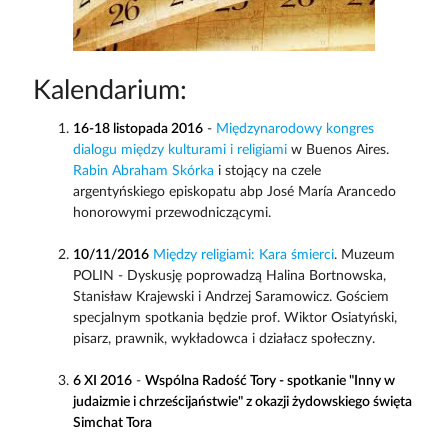
Kalendarium:
16-18 listopada 2016
-
Międzynarodowy kongres
dialogu między kulturami i religiami
w Buenos Aires.
Rabin Abraham Skórka
i stojący na czele
argentyńskiego episkopatu abp José María Arancedo
honorowymi przewodniczącymi.
10/11/2016
Między religiami: Kara śmierci
. Muzeum
POLIN - Dyskusję poprowadzą Halina Bortnowska,
Stanisław Krajewski i Andrzej Saramowicz. Gościem
specjalnym spotkania będzie prof. Wiktor Osiatyński,
pisarz, prawnik, wykładowca i działacz społeczny.
6 XI 2016
-
Wspólna Radość Tory - spotkanie "Inny w
judaizmie i chrześcijaństwie" z okazji żydowskiego święta
Simchat Tora