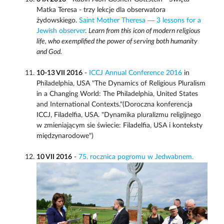
Matka Teresa - trzy lekcje dla obserwatora
żydowskiego.
Saint Mother Theresa — 3 lessons for a
Jewish observer
.
Learn from this icon of modern religious
life, who exemplified the power of serving both humanity
and God.
10-13 VII 2016
-
ICCJ Annual Conference 2016
in
Philadelphia, USA "The Dynamics of Religious Pluralism
in a Changing World: The Philadelphia, United States
and International Contexts."(Doroczna konferencja
ICCJ, Filadelfia, USA. "Dynamika pluralizmu religijnego
w zmieniającym sie świecie: Filadelfia, USA i konteksty
międzynarodowe")
10 VII 2016
-
75. rocznica pogromu w Jedwabnem.