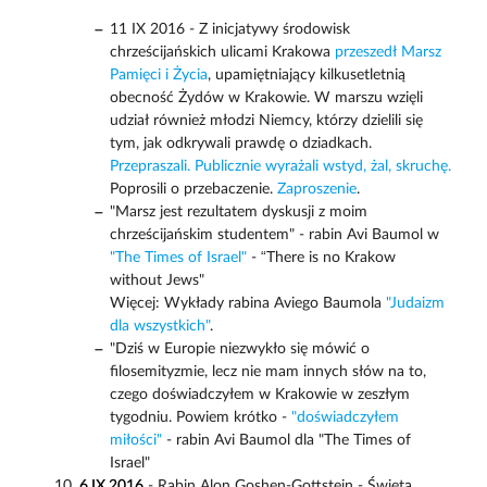
11 IX 2016 - Z inicjatywy środowisk
chrześcijańskich ulicami Krakowa
przeszedł Marsz
Pamięci i Życia
, upamiętniający kilkusetletnią
obecność Żydów w Krakowie. W marszu wzięli
udział również młodzi Niemcy, którzy dzielili się
tym, jak odkrywali prawdę o dziadkach.
Przepraszali. Publicznie wyrażali wstyd, żal, skruchę.
Poprosili o przebaczenie.
Zaproszenie
.
"Marsz jest rezultatem dyskusji z moim
chrześcijańskim studentem" - rabin Avi Baumol w
"The Times of Israel"
- “There is no Krakow
without Jews"
Więcej: Wykłady rabina Aviego Baumola
"Judaizm
dla wszystkich"
.
"Dziś w Europie niezwykło się mówić o
filosemityzmie, lecz nie mam innych słów na to,
czego doświadczyłem w Krakowie w zeszłym
tygodniu. Powiem krótko -
"doświadczyłem
miłości"
- rabin Avi Baumol dla "The Times of
Israel"
6 IX 2016
- Rabin Alon Goshen-Gottstein - Święta