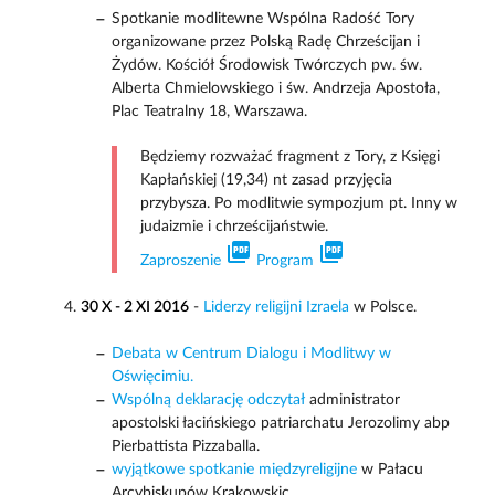
Spotkanie modlitewne Wspólna Radość Tory
organizowane przez Polską Radę Chrześcijan i
Żydów. Kościół Środowisk Twórczych pw. św.
Alberta Chmielowskiego i św. Andrzeja Apostoła,
Plac Teatralny 18, Warszawa.
Będziemy rozważać fragment z Tory, z Księgi
Kapłańskiej (19,34) nt zasad przyjęcia
przybysza. Po modlitwie sympozjum pt. Inny w
judaizmie i chrześcijaństwie.
picture_as_pdf
picture_as_pdf
Zaproszenie
Program
30 X - 2 XI 2016
-
Liderzy religijni Izraela
w Polsce.
Debata w Centrum Dialogu i Modlitwy w
Oświęcimiu.
Wspólną deklarację odczytał
administrator
apostolski łacińskiego patriarchatu Jerozolimy abp
Pierbattista Pizzaballa.
wyjątkowe spotkanie międzyreligijne
w Pałacu
Arcybiskupów Krakowskic.