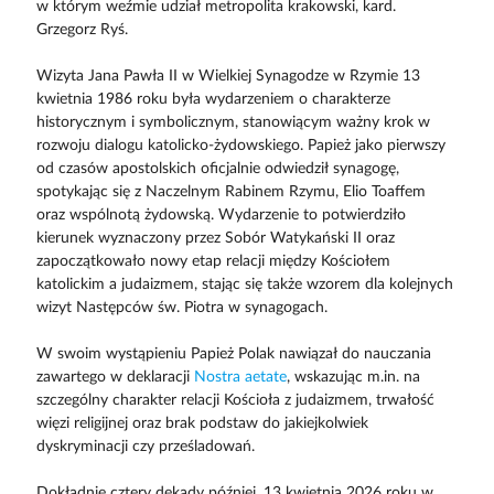
w którym weźmie udział metropolita krakowski, kard.
Grzegorz Ryś.
Wizyta Jana Pawła II w Wielkiej Synagodze w Rzymie 13
kwietnia 1986 roku była wydarzeniem o charakterze
historycznym i symbolicznym, stanowiącym ważny krok w
rozwoju dialogu katolicko-żydowskiego. Papież jako pierwszy
od czasów apostolskich oficjalnie odwiedził synagogę,
spotykając się z Naczelnym Rabinem Rzymu, Elio Toaffem
oraz wspólnotą żydowską. Wydarzenie to potwierdziło
kierunek wyznaczony przez Sobór Watykański II oraz
zapoczątkowało nowy etap relacji między Kościołem
katolickim a judaizmem, stając się także wzorem dla kolejnych
wizyt Następców św. Piotra w synagogach.
W swoim wystąpieniu Papież Polak nawiązał do nauczania
zawartego w deklaracji
Nostra aetate
, wskazując m.in. na
szczególny charakter relacji Kościoła z judaizmem, trwałość
więzi religijnej oraz brak podstaw do jakiejkolwiek
dyskryminacji czy prześladowań.
Dokładnie cztery dekady później, 13 kwietnia 2026 roku w