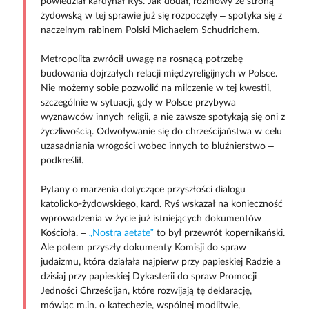
powiedział kardynał Ryś. Jak dodał, rozmowy ze stroną
żydowską w tej sprawie już się rozpoczęły – spotyka się z
naczelnym rabinem Polski Michaelem Schudrichem.
Metropolita zwrócił uwagę na rosnącą potrzebę
budowania dojrzałych relacji międzyreligijnych w Polsce. –
Nie możemy sobie pozwolić na milczenie w tej kwestii,
szczególnie w sytuacji, gdy w Polsce przybywa
wyznawców innych religii, a nie zawsze spotykają się oni z
życzliwością. Odwoływanie się do chrześcijaństwa w celu
uzasadniania wrogości wobec innych to bluźnierstwo –
podkreślił.
Pytany o marzenia dotyczące przyszłości dialogu
katolicko-żydowskiego, kard. Ryś wskazał na konieczność
wprowadzenia w życie już istniejących dokumentów
Kościoła. –
„Nostra aetate”
to był przewrót kopernikański.
Ale potem przyszły dokumenty Komisji do spraw
judaizmu, która działała najpierw przy papieskiej Radzie a
dzisiaj przy papieskiej Dykasterii do spraw Promocji
Jedności Chrześcijan, które rozwijają tę deklarację,
mówiąc m.in. o katechezie, wspólnej modlitwie,