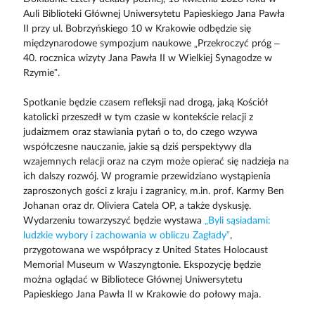
Auli Biblioteki Głównej Uniwersytetu Papieskiego Jana Pawła
II przy ul. Bobrzyńskiego 10 w Krakowie odbędzie się
międzynarodowe sympozjum naukowe „Przekroczyć próg –
40. rocznica wizyty Jana Pawła II w Wielkiej Synagodze w
Rzymie”.
Spotkanie będzie czasem refleksji nad drogą, jaką Kościół
katolicki przeszedł w tym czasie w kontekście relacji z
judaizmem oraz stawiania pytań o to, do czego wzywa
współczesne nauczanie, jakie są dziś perspektywy dla
wzajemnych relacji oraz na czym może opierać się nadzieja na
ich dalszy rozwój. W programie przewidziano wystąpienia
zaproszonych gości z kraju i zagranicy, m.in. prof. Karmy Ben
Johanan oraz dr. Oliviera Catela OP, a także dyskusję.
Wydarzeniu towarzyszyć będzie wystawa
„Byli sąsiadami:
ludzkie wybory i zachowania w obliczu Zagłady”
,
przygotowana we współpracy z United States Holocaust
Memorial Museum w Waszyngtonie. Ekspozycję będzie
można oglądać w Bibliotece Głównej Uniwersytetu
Papieskiego Jana Pawła II w Krakowie do połowy maja.