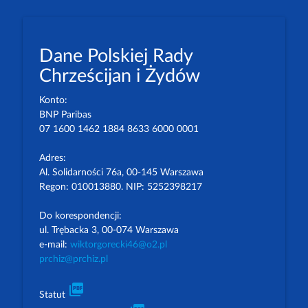
Dane Polskiej Rady
Chrześcijan i Żydów
Konto:
BNP Paribas
07 1600 1462 1884 8633 6000 0001
Adres:
Al. Solidarności 76a, 00-145 Warszawa
Regon: 010013880. NIP: 5252398217
Do korespondencji:
ul. Trębacka 3, 00-074 Warszawa
e-mail:
wiktorgorecki46@o2.pl
prchiz@prchiz.pl
picture_as_pdf
Statut