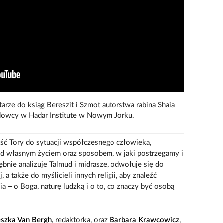
tarze do ksiąg Bereszit i Szmot autorstwa rabina Shaia
adowcy w Hadar Institute w Nowym Jorku.
ć Tory do sytuacji współczesnego człowieka,
 nad własnym życiem oraz sposobem, w jaki postrzegamy i
ębnie analizuje Talmud i midrasze, odwołuje się do
, a także do myślicieli innych religii, aby znaleźć
a – o Boga, naturę ludzką i o to, co znaczy być osobą
.
eszka Van Bergh
, redaktorka, oraz
Barbara Krawcowicz
,