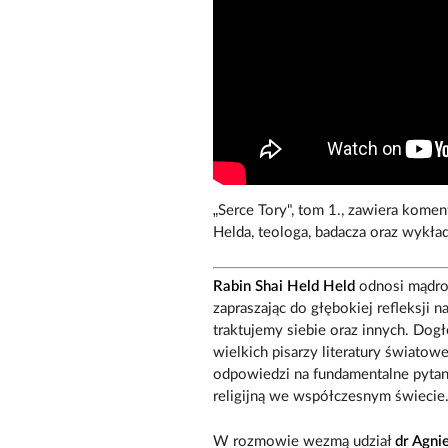
„Serce Tory", tom 1., zawiera komen
Helda, teologa, badacza oraz wykł
Rabin Shai Held Held
odnosi mądroś
zapraszając do głębokiej refleksji
traktujemy siebie oraz innych. Dogł
wielkich pisarzy literatury światowej
odpowiedzi na fundamentalne pytani
religijną we współczesnym świecie
W rozmowie wezmą udział
dr Agni