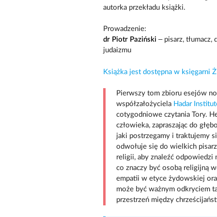
autorka przekładu książki.
Prowadzenie:
dr Piotr Paziński
– pisarz, tłumacz, d
judaizmu
Książka jest dostępna w księgarni
Pierwszy tom zbioru esejów now
współzałożyciela
Hadar Instit
cotygodniowe czytania Tory. H
człowieka, zapraszając do głęb
jaki postrzegamy i traktujemy s
odwołuje się do wielkich pisarzy
religii, aby znaleźć odpowiedzi 
co znaczy być osobą religijną
empatii w etyce żydowskiej ora
może być ważnym odkryciem tak
przestrzeń między chrześcijańs