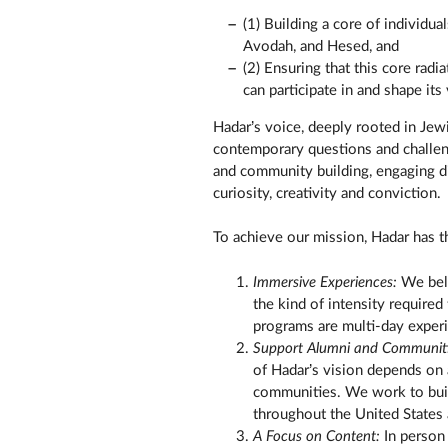
(1) Building a core of individua
Avodah, and Hesed, and
(2) Ensuring that this core rad
can participate in and shape its 
Hadar’s voice, deeply rooted in Jewi
contemporary questions and challeng
and community building, engaging di
curiosity, creativity and conviction.
To achieve our mission, Hadar has t
Immersive Experiences:
We beli
the kind of intensity require
programs are multi-day experie
Support Alumni and Communitie
of Hadar’s vision depends on 
communities. We work to bui
throughout the United States a
A Focus on Content:
In person 