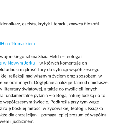
ziennikarz, eseista, krytyk literacki, znawca filozofii
 ŻIH na Tłomackiem
ojorskiego rabina Shaia Helda – teologa i
ute w Nowym Jorku
– w których komentuje on
eld odnosi mądrość Tory do sytuacji współczesnego
okiej refleksji nad własnym życiem oraz sposobem, w
iebie oraz innych. Dogłębnie analizuje Talmud i midrasze,
 literatury światowej, a także do myślicieli innych
na fundamentalne pytania – o Boga, naturę ludzką i o to,
 we współczesnym świecie. Podkreśla przy tym wagę
z rolę boskiej miłości w żydowskiej teologii. Książka
że dla chrześcijan – pomaga lepiej zrozumieć wspólną
twem i judaizmem.