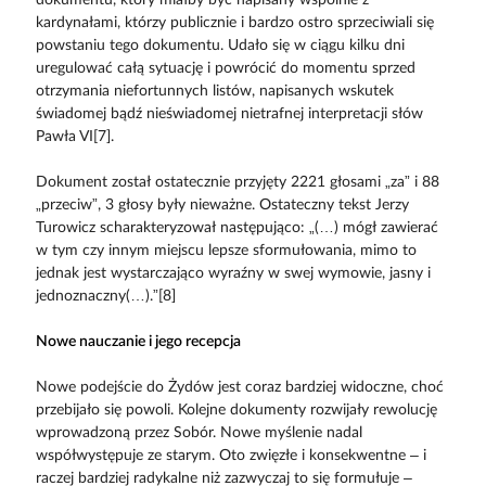
kardynałami, którzy publicznie i bardzo ostro sprzeciwiali się
powstaniu tego dokumentu. Udało się w ciągu kilku dni
uregulować całą sytuację i powrócić do momentu sprzed
otrzymania niefortunnych listów, napisanych wskutek
świadomej bądź nieświadomej nietrafnej interpretacji słów
Pawła VI[7].
Dokument został ostatecznie przyjęty 2221 głosami „za” i 88
„przeciw”, 3 głosy były nieważne. Ostateczny tekst Jerzy
Turowicz scharakteryzował następująco: „(…) mógł zawierać
w tym czy innym miejscu lepsze sformułowania, mimo to
jednak jest wystarczająco wyraźny w swej wymowie, jasny i
jednoznaczny(…).”[8]
Nowe nauczanie i jego recepcja
Nowe podejście do Żydów jest coraz bardziej widoczne, choć
przebijało się powoli. Kolejne dokumenty rozwijały rewolucję
wprowadzoną przez Sobór. Nowe myślenie nadal
współwystępuje ze starym. Oto zwięzłe i konsekwentne – i
raczej bardziej radykalne niż zazwyczaj to się formułuje –