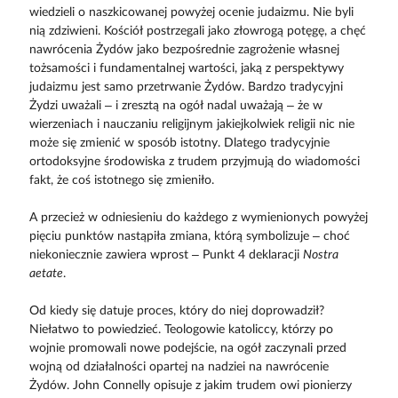
wiedzieli o naszkicowanej powyżej ocenie judaizmu. Nie byli
nią zdziwieni. Kościół postrzegali jako złowrogą potęgę, a chęć
nawrócenia Żydów jako bezpośrednie zagrożenie własnej
tożsamości i fundamentalnej wartości, jaką z perspektywy
judaizmu jest samo przetrwanie Żydów. Bardzo tradycyjni
Żydzi uważali – i zresztą na ogół nadal uważają – że w
wierzeniach i nauczaniu religijnym jakiejkolwiek religii nic nie
może się zmienić w sposób istotny. Dlatego tradycyjnie
ortodoksyjne środowiska z trudem przyjmują do wiadomości
fakt, że coś istotnego się zmieniło.
A przecież w odniesieniu do każdego z wymienionych powyżej
pięciu punktów nastąpiła zmiana, którą symbolizuje – choć
niekoniecznie zawiera wprost – Punkt 4 deklaracji
Nostra
aetate
.
Od kiedy się datuje proces, który do niej doprowadził?
Niełatwo to powiedzieć. Teologowie katoliccy, którzy po
wojnie promowali nowe podejście, na ogół zaczynali przed
wojną od działalności opartej na nadziei na nawrócenie
Żydów. John Connelly opisuje z jakim trudem owi pionierzy