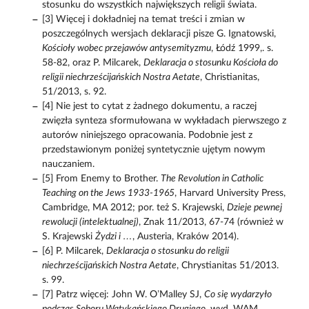
stosunku do wszystkich największych religii świata.
[3] Więcej i dokładniej na temat treści i zmian w
poszczególnych wersjach deklaracji pisze G. Ignatowski,
Kościoły wobec przejawów antysemityzmu
, Łódź 1999,. s.
58-82, oraz P. Milcarek,
Deklaracja o stosunku Kościoła do
religii niechrześcijańskich Nostra Aetate
, Christianitas,
51/2013, s. 92.
[4] Nie jest to cytat z żadnego dokumentu, a raczej
zwięzła synteza sformułowana w wykładach pierwszego z
autorów niniejszego opracowania. Podobnie jest z
przedstawionym poniżej syntetycznie ujętym nowym
nauczaniem.
[5] From Enemy to Brother.
The Revolution in Catholic
Teaching on the Jews 1933-1965
, Harvard University Press,
Cambridge, MA 2012; por. też S. Krajewski,
Dzieje pewnej
rewolucji (intelektualnej)
, Znak 11/2013, 67-74 (również w
S. Krajewski
Żydzi i …
, Austeria, Kraków 2014).
[6] P. Milcarek,
Deklaracja o stosunku do religii
niechrześcijańskich Nostra Aetate
, Chrystianitas 51/2013.
s. 99.
[7] Patrz więcej: John W. O’Malley SJ,
Co się wydarzyło
podczas Soboru Watykańskiego Drugiego
, wyd. WAM,