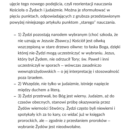
ujęcie tego nowego podejścia, czyli reorientacji nauczania
Kościoła o Żydach i judaizmie. Można je sformułować w
pięciu punktach, odpowiadających z grubsza przedstawionym
powyżej niniejszego artykułu punktom „starego” nauczania.
1) Żydzi pozostają narodem wybranym (choć szkoda, że
nie uznają w Jezusie Zbawcy.) Kościół jest oliwką
wszczepioną w stare drzewo oliwne: to łaska Boga, dzięki
której nie-Żydzi mogą uczestniczyć w wybraniu. Jezus,
który był Żydem, nie odrzucił Tory; św. Paweł i inni
uczestniczyli w sporach – wówczas zasadniczo
wewnątrzżydowskich – o jej interpretację i stosowalność
poza Izraelem.
2) Wszędzie, nie tylko w judaizmie, istnieje napięcie
między duchem a literą.
3) Żydzi przetrwali, bo Bóg jest wierny. Judaizm, aż do
czasów obecnych, stanowi próbę okazywania przez
Żydów wierności Stwórcy. Żydzi często byli niewierni i
spotykały ich za to kary, co widać już w księgach
prorockich, ale – zgodnie z przesłaniem proroków –
wybranie Żydów jest nieodwołalne.