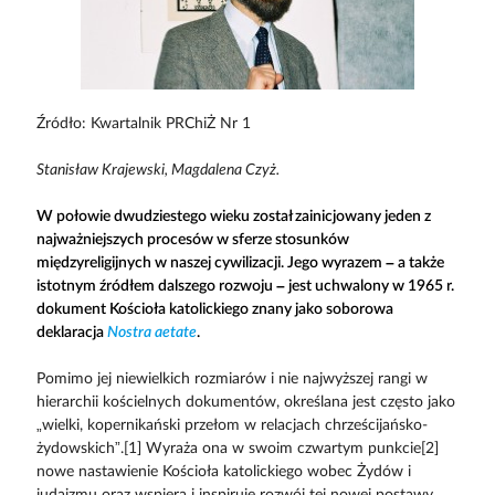
Źródło: Kwartalnik PRChiŻ Nr 1
Stanisław Krajewski, Magdalena Czyż.
W połowie dwudziestego wieku został zainicjowany jeden z
najważniejszych procesów w sferze stosunków
międzyreligijnych w naszej cywilizacji. Jego wyrazem – a także
istotnym źródłem dalszego rozwoju – jest uchwalony w 1965 r.
dokument Kościoła katolickiego znany jako soborowa
deklaracja
Nostra aetate
.
Pomimo jej niewielkich rozmiarów i nie najwyższej rangi w
hierarchii kościelnych dokumentów, określana jest często jako
„wielki, kopernikański przełom w relacjach chrześcijańsko-
żydowskich”.[1] Wyraża ona w swoim czwartym punkcie[2]
nowe nastawienie Kościoła katolickiego wobec Żydów i
judaizmu oraz wspiera i inspiruje rozwój tej nowej postawy