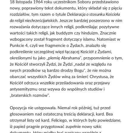
18 listopada 1964 roku uczestnikom Soboru przedstawiono
nowy, poprawiony tekst dokumentu, który składał się z pięciu
rozdziałów, tym razem o tytule
Deklaracja o stosunku Kościoła
do religii niechrześcijańskich
. Jeszcze bardziej poszerzono w nim
rozważania dotyczące innych religii, podkreślając pozytywne
wartości takich religii, jak buddyzm czy hinduizm. Znacznie
wzbogacony został fragment dotyczący islamu. Natomiast w
Punkcie 4, czyli we fragmencie o Żydach, znalazło się
podkreślenie szczególnej więzi łączącej Kościół z Żydami,
określonymi tu jako „plemię Abrahama”, przypomnienie o tym,
że Kościół stworzyli Żydzi, że Żydzi „nadal ze względu na
swych przodków są bardzo drodzy Bogu”, że nie można
obarczać wszystkich Żydów winą za śmierć Chrystusa, że
Kościół odrzuca wszelkie prześladowania oraz przejawy
antysemityzmu oraz wzywa do wspólnych studiów i
„braterskich rozmów”.
Opozycja nie ustępowała. Niemal rok później, tuż przed
głosowaniem nad ostateczną treścią deklaracji, kard. Bea
otrzymał listy od kard. Feliciego, w których było powiedziane,
iż papież pragnie przygotować zupełnie nowy szkic
dokumentu, który miałby być napisany wspólnie z