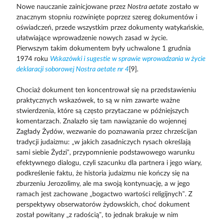
Nowe nauczanie zainicjowane przez
Nostra aetate
zostało w
znacznym stopniu rozwinięte poprzez szereg dokumentów i
oświadczeń, przede wszystkim przez dokumenty watykańskie,
ułatwiające wprowadzenie nowych zasad w życie.
Pierwszym takim dokumentem były uchwalone 1 grudnia
1974 roku
Wskazówki i sugestie w sprawie wprowadzania w życie
deklaracji soborowej Nostra aetate nr 4
[9].
Chociaż dokument ten koncentrował się na przedstawieniu
praktycznych wskazówek, to są w nim zawarte ważne
stwierdzenia, które są często przytaczane w późniejszych
komentarzach. Znalazło się tam nawiązanie do wojennej
Zagłady Żydów, wezwanie do poznawania przez chrześcijan
tradycji judaizmu: „w jakich zasadniczych rysach określają
sami siebie Żydzi”, przypomnienie podstawowego warunku
efektywnego dialogu, czyli szacunku dla partnera i jego wiary,
podkreślenie faktu, że historia judaizmu nie kończy się na
zburzeniu Jerozolimy, ale ma swoją kontynuację, a w jego
ramach jest zachowane „bogactwo wartości religijnych”. Z
perspektywy obserwatorów żydowskich, choć dokument
został powitany „z radością”, to jednak brakuje w nim