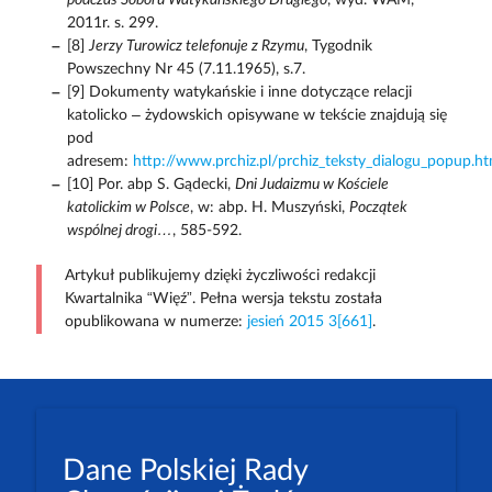
2011r. s. 299.
[8]
Jerzy Turowicz telefonuje z Rzymu
, Tygodnik
Powszechny Nr 45 (7.11.1965), s.7.
[9] Dokumenty watykańskie i inne dotyczące relacji
katolicko – żydowskich opisywane w tekście znajdują się
pod
adresem:
http://www.prchiz.pl/prchiz_teksty_dialogu_popup.ht
[10] Por. abp S. Gądecki,
Dni Judaizmu w Kościele
katolickim w Polsce
, w: abp. H. Muszyński,
Początek
wspólnej drogi…
, 585-592.
Artykuł publikujemy dzięki życzliwości redakcji
Kwartalnika “Więź”. Pełna wersja tekstu została
opublikowana w numerze:
jesień 2015 3[661]
.
Dane Polskiej Rady