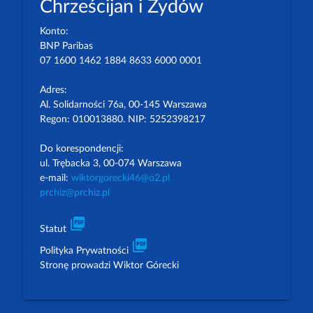
Chrześcijan i Żydów
Konto:
BNP Paribas
07 1600 1462 1884 8633 6000 0001
Adres:
Al. Solidarności 76a, 00-145 Warszawa
Regon: 010013880. NIP: 5252398217
Do korespondencji:
ul. Trębacka 3, 00-074 Warszawa
e-mail:
wiktorgorecki46@o2.pl
prchiz@prchiz.pl
picture_as_pdf
Statut
picture_as_pdf
Polityka Prywatności
Stronę prowadzi Wiktor Górecki