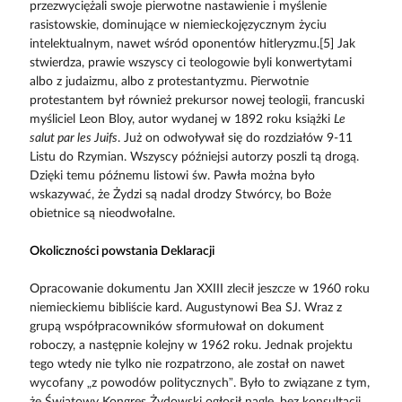
przezwyciężali swoje pierwotne nastawienie i myślenie
rasistowskie, dominujące w niemieckojęzycznym życiu
intelektualnym, nawet wśród oponentów hitleryzmu.[5] Jak
stwierdza, prawie wszyscy ci teologowie byli konwertytami
albo z judaizmu, albo z protestantyzmu. Pierwotnie
protestantem był również prekursor nowej teologii, francuski
myśliciel Leon Bloy, autor wydanej w 1892 roku książki
Le
salut par les Juifs
. Już on odwoływał się do rozdziałów 9-11
Listu do Rzymian. Wszyscy późniejsi autorzy poszli tą drogą.
Dzięki temu późnemu listowi św. Pawła można było
wskazywać, że Żydzi są nadal drodzy Stwórcy, bo Boże
obietnice są nieodwołalne.
Okoliczności powstania Deklaracji
Opracowanie dokumentu Jan XXIII zlecił jeszcze w 1960 roku
niemieckiemu bibliście kard. Augustynowi Bea SJ. Wraz z
grupą współpracowników sformułował on dokument
roboczy, a następnie kolejny w 1962 roku. Jednak projektu
tego wtedy nie tylko nie rozpatrzono, ale został on nawet
wycofany „z powodów politycznych”. Było to związane z tym,
że Światowy Kongres Żydowski ogłosił nagle, bez konsultacji