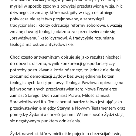
myśleli w sposób zgodny z powyżej przedstawioną wizją. Nic
dziwnego, że zmiany, które nastąpiły w ciągu ostatniego
półwiecza nie są łatwo przyjmowane, a zaprzysięgli
tradycjonaliści, którzy odrzucają reformy soborowe, uważają
zmianę dawnej teologii judaizmu za sprzeniewierzenie się
„prawdziwemu” katolicyzmowi. A tradycyjnie rozumiana
teologia ma ostrze antyżydowskie.
Choć często antysemityzm opisuje się jako rezultat niechęci
do obcych, rasizmu, wynik konkurencji gospodarczej czy
potrzeby poszukiwania kozła ofiarnego, to jednak nie da się
zrozumieć demonizacji Żydów bez uwzględnienia korzeni
teologicznych takiej postawy. Teologia Pawłowa opiera się na
już wspomnianych przeciwstawieniach: Nowe Przymierze
zamiast Starego, Duch zamiast Prawa, Miłość zamiast
Sprawiedliwości itp. Ten schemat bardzo łatwo jest ująć jako
przeciwstawienie między Starym a Nowym Testamentem oraz
pomiędzy Żydami a chrześcijanami. W ten sposób Żydzi stają
się negatywnym punktem odniesienia.
Żydzi, nawet ci, którzy mieli nikłe pojęcie o chrześcijaństwie,