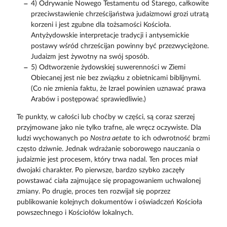
4) Odrywanie Nowego Testamentu od Starego, całkowite
przeciwstawienie chrześcijaństwa judaizmowi grozi utratą
korzeni i jest zgubne dla tożsamości Kościoła.
Antyżydowskie interpretacje tradycji i antysemickie
postawy wśród chrześcijan powinny być przezwyciężone.
Judaizm jest żywotny na swój sposób.
5) Odtworzenie żydowskiej suwerenności w Ziemi
Obiecanej jest nie bez związku z obietnicami biblijnymi.
(Co nie zmienia faktu, że Izrael powinien uznawać prawa
Arabów i postępować sprawiedliwie.)
Te punkty, w całości lub choćby w części, są coraz szerzej
przyjmowane jako nie tylko trafne, ale wręcz oczywiste. Dla
ludzi wychowanych po
Nostra aetate
to ich odwrotność brzmi
często dziwnie. Jednak wdrażanie soborowego nauczania o
judaizmie jest procesem, który trwa nadal. Ten proces miał
dwojaki charakter. Po pierwsze, bardzo szybko zaczęły
powstawać ciała zajmujące się propagowaniem uchwalonej
zmiany. Po drugie, proces ten rozwijał się poprzez
publikowanie kolejnych dokumentów i oświadczeń Kościoła
powszechnego i Kościołów lokalnych.