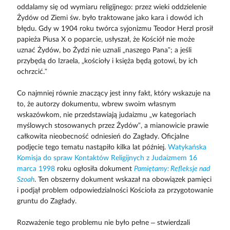
oddalamy się od wymiaru religijnego: przez wieki oddzielenie
Żydów od Ziemi św. było traktowane jako kara i dowód ich
błędu. Gdy w 1904 roku twórca syjonizmu Teodor Herzl prosił
papieża Piusa X o poparcie, usłyszał, że Kościół nie może
uznać Żydów, bo Żydzi nie uznali „naszego Pana”; a jeśli
przybędą do Izraela, „kościoły i księża będą gotowi, by ich
ochrzcić.”
Co najmniej równie znaczący jest inny fakt, który wskazuje na
to, że autorzy dokumentu, wbrew swoim własnym
wskazówkom, nie przedstawiają judaizmu „w kategoriach
myślowych stosowanych przez Żydów”, a mianowicie prawie
całkowita nieobecność odniesień do Zagłady. Oficjalne
podjęcie tego tematu nastąpiło kilka lat później.
Watykańska
Komisja do spraw Kontaktów Religijnych z Judaizmem 16
marca 1998
roku ogłosiła dokument
Pamiętamy: Refleksje nad
Szoah
. Ten obszerny dokument wskazał na obowiązek pamięci
i podjął problem odpowiedzialności Kościoła za przygotowanie
gruntu do Zagłady.
Rozważenie tego problemu nie było pełne – stwierdzali