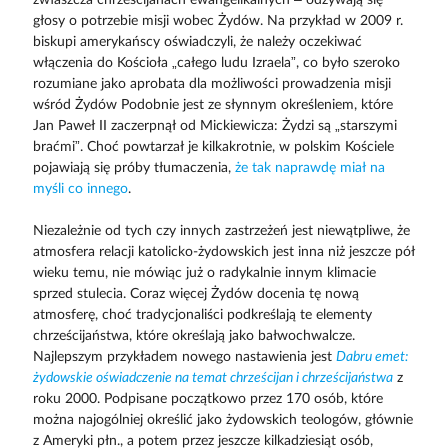
głosy o potrzebie misji wobec Żydów. Na przykład w 2009 r.
biskupi amerykańscy oświadczyli, że należy oczekiwać
włączenia do Kościoła „całego ludu Izraela”, co było szeroko
rozumiane jako aprobata dla możliwości prowadzenia misji
wśród Żydów Podobnie jest ze słynnym określeniem, które
Jan Paweł II zaczerpnął od Mickiewicza: Żydzi są „starszymi
braćmi”. Choć powtarzał je kilkakrotnie, w polskim Kościele
pojawiają się próby tłumaczenia,
że tak naprawdę miał na
myśli co innego
.
Niezależnie od tych czy innych zastrzeżeń jest niewątpliwe, że
atmosfera relacji katolicko-żydowskich jest inna niż jeszcze pół
wieku temu, nie mówiąc już o radykalnie innym klimacie
sprzed stulecia. Coraz więcej Żydów docenia tę nową
atmosferę, choć tradycjonaliści podkreślają te elementy
chrześcijaństwa, które określają jako bałwochwalcze.
Najlepszym przykładem nowego nastawienia jest
Dabru emet:
żydowskie oświadczenie na temat chrześcijan i chrześcijaństwa
z
roku 2000. Podpisane początkowo przez 170 osób, które
można najogólniej określić jako żydowskich teologów, głównie
z Ameryki płn., a potem przez jeszcze kilkadziesiąt osób,