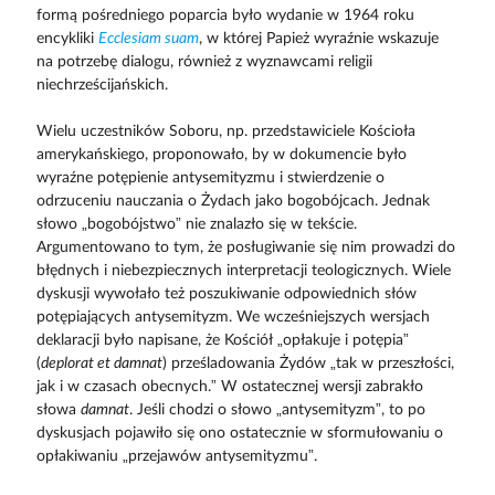
formą pośredniego poparcia było wydanie w 1964 roku
encykliki
Ecclesiam suam
, w której Papież wyraźnie wskazuje
na potrzebę dialogu, również z wyznawcami religii
niechrześcijańskich.
Wielu uczestników Soboru, np. przedstawiciele Kościoła
amerykańskiego, proponowało, by w dokumencie było
wyraźne potępienie antysemityzmu i stwierdzenie o
odrzuceniu nauczania o Żydach jako bogobójcach. Jednak
słowo „bogobójstwo” nie znalazło się w tekście.
Argumentowano to tym, że posługiwanie się nim prowadzi do
błędnych i niebezpiecznych interpretacji teologicznych. Wiele
dyskusji wywołało też poszukiwanie odpowiednich słów
potępiających antysemityzm. We wcześniejszych wersjach
deklaracji było napisane, że Kościół „opłakuje i potępia”
(
deplorat et damnat
) prześladowania Żydów „tak w przeszłości,
jak i w czasach obecnych.” W ostatecznej wersji zabrakło
słowa
damnat
. Jeśli chodzi o słowo „antysemityzm”, to po
dyskusjach pojawiło się ono ostatecznie w sformułowaniu o
opłakiwaniu „przejawów antysemityzmu”.