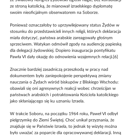
ze stroną katolicką, że mianował izraelskiego dyplomatę
swoim nieoficjalnym obserwatorem na Soborze.
Ponieważ oznaczałoby to uprzywilejowany status Żydów w
stosunku do przedstawicieli innych religii, których deklaracja
miała dotyczyć, państwa arabskie zareagowały głośnym
sprzeciwem. Watykan odmówił zgody na audiencję papieską
dla delegacji żydowskiej. Dopiero inauguracja pontyfikatu
Pawła VI dały okazję do odnowienia wzajemnych relacji.[6]
Znacznie bardziej zasadniczą przeszkodą w pracy nad
dokumentem było zaniepokojenie perspektywą zmiany
nauczania o Żydach wśród biskupów z Bliskiego Wschodu:
obawiali się oni agresywnych reakcji wobec chrześcijan w
państwach arabskich i potraktowania Kościoła katolickiego
jako skłaniającego się ku uznaniu Izraela.
W trakcie Soboru, na początku 1964 roku, Paweł VI odbył
pielgrzymkę do Ziemi Świętej. Choć unikał przyznania, że
znajduje się w Państwie Izraela, to jednak tę wizytę można
było uważać za poparcie dla opracowywanej deklaracji. Inną