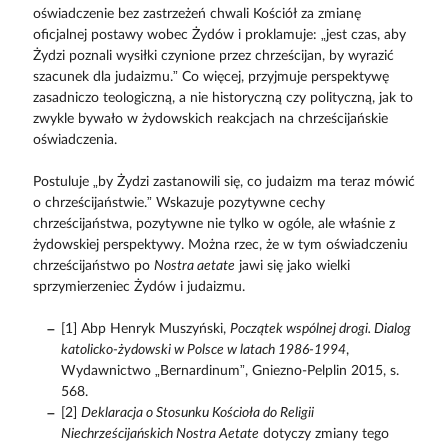
oświadczenie bez zastrzeżeń chwali Kościół za zmianę
oficjalnej postawy wobec Żydów i proklamuje: „jest czas, aby
Żydzi poznali wysiłki czynione przez chrześcijan, by wyrazić
szacunek dla judaizmu.” Co więcej, przyjmuje perspektywę
zasadniczo teologiczną, a nie historyczną czy polityczną, jak to
zwykle bywało w żydowskich reakcjach na chrześcijańskie
oświadczenia.
Postuluje „by Żydzi zastanowili się, co judaizm ma teraz mówić
o chrześcijaństwie.” Wskazuje pozytywne cechy
chrześcijaństwa, pozytywne nie tylko w ogóle, ale właśnie z
żydowskiej perspektywy. Można rzec, że w tym oświadczeniu
chrześcijaństwo po
Nostra aetate
jawi się jako wielki
sprzymierzeniec Żydów i judaizmu.
[1] Abp Henryk Muszyński,
Początek wspólnej drogi. Dialog
katolicko-żydowski w Polsce w latach 1986-1994
,
Wydawnictwo „Bernardinum”, Gniezno-Pelplin 2015, s.
568.
[2]
Deklaracja o Stosunku Kościoła do Religii
Niechrześcijańskich Nostra Aetate
dotyczy zmiany tego