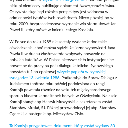
biskupi niemieccy publikując dokument
Nasza porażka i wina
.
Oczywista skądinąd różnica perspektyw jest widoczna w
odmienności tytułów tych oświadczeń. Nieco później, bo w
roku 2000, bezprecedensowe wyznanie win sformułował Jan
Paweł II, który mówił w imieniu całego Kościoła.
W Polsce do roku 1989 nie zostały wydane żadne takie
oświadczenia, choć można sądzić, że liczne wypowiedzi Jana
Pawła II w duchu
Nostra aetate
wpływały poważnie na
polskich katolików. W Polsce pierwsze ciało instytucjonalne
powołane do pracy na polu dialogu katolicko–żydowskiego
powstało tuż po epokowej
wizycie papieża w rzymskiej
synagodze 13 kwietnia 1986
. Podkomisja do Spraw Dialogu z
Judaizmem (półtora roku później podniesiona do rangi
Komisji) powstała również na wskutek międzynarodowego
sporu o klasztor karmelitanek bosych w Oświęcimiu. Na czele
Komisji stanął abp Henryk Muszyński, a sekretarzem został
Stanisław Musiał, SJ. Późnej przewodniczył jej abp. Stanisław
Gądecki, a następnie bp. Mieczysław Cisło.
Ta Komisja przygotowała dokument, który został wydany 30