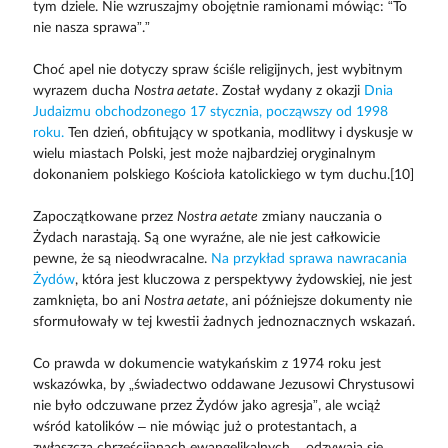
tym dziele. Nie wzruszajmy obojętnie ramionami mówiąc: “To
nie nasza sprawa”.”
Choć apel nie dotyczy spraw ściśle religijnych, jest wybitnym
wyrazem ducha
Nostra aetate
. Został wydany z okazji
Dnia
Judaizmu obchodzonego 17 stycznia, począwszy od 1998
roku.
Ten dzień, obfitujący w spotkania, modlitwy i dyskusje w
wielu miastach Polski, jest może najbardziej oryginalnym
dokonaniem polskiego Kościoła katolickiego w tym duchu.[10]
Zapoczątkowane przez
Nostra aetate
zmiany nauczania o
Żydach narastają. Są one wyraźne, ale nie jest całkowicie
pewne, że są nieodwracalne.
Na przykład sprawa nawracania
Żydów
, która jest kluczowa z perspektywy żydowskiej, nie jest
zamknięta, bo ani
Nostra aetate
, ani późniejsze dokumenty nie
sformułowały w tej kwestii żadnych jednoznacznych wskazań.
Co prawda w dokumencie watykańskim z 1974 roku jest
wskazówka, by „świadectwo oddawane Jezusowi Chrystusowi
nie było odczuwane przez Żydów jako agresja”, ale wciąż
wśród katolików – nie mówiąc już o protestantach, a
zwłaszcza chrześcijanach ewangelikalnych – odzywają się