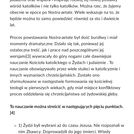
wśród katolików i nie tylko katolików. Można rzec, że żyjemy
obecnie w epoce po
Nostra aetate
. Wiele wskazuje na to, że
będzie można to samo powiedzieć również za sto i dwieście
lat.
Proces powstawania
Nostra aetate
był dość burzliwy i miał
momenty dramatyczne. Działo się tak, ponieważ jej
ostateczna treść, jak i prace nad poszczególnymi jej
wersjami[3] wywracały do góry nogami całe dawniejsze
nauczanie Kościoła katolickiego o Żydach i judaizmie . To
nauczanie obowiązywało przez wiele stuleci w katolicyzmie i
innych wyznaniach chrześcijańskich. Zostało ono
sformułowane w następstwie formowania się kościelnej
teologii w pierwszych wiekach, gdy miał miejsce konfliktowy
proces oddzielania się chrześcijaństwa od żydowskiej gleby.
To nauczanie można streścić w następujących pięciu punktach.
[4]
1) Żydzi byli wybrani aż do czasu Jezusa. Nie rozpoznali w
nim Zbawcy. Doprowadzili do jego śmierci. Wtedy