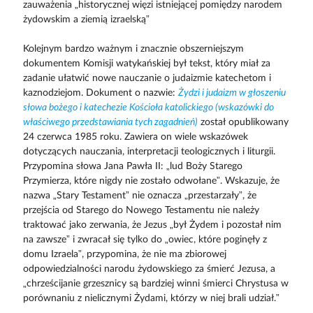
zauważenia „historycznej więzi istniejącej pomiędzy narodem
żydowskim a ziemią izraelską”
Kolejnym bardzo ważnym i znacznie obszerniejszym
dokumentem Komisji watykańskiej był tekst, który miał za
zadanie ułatwić nowe nauczanie o judaizmie katechetom i
kaznodziejom. Dokument o nazwie:
Żydzi i judaizm w głoszeniu
słowa bożego i katechezie Kościoła katolickiego (wskazówki do
właściwego przedstawiania tych zagadnień)
został opublikowany
24 czerwca 1985 roku. Zawiera on wiele wskazówek
dotyczących nauczania, interpretacji teologicznych i liturgii.
Przypomina słowa Jana Pawła II: „lud Boży Starego
Przymierza, które nigdy nie zostało odwołane”. Wskazuje, że
nazwa „Stary Testament” nie oznacza „przestarzały”, że
przejścia od Starego do Nowego Testamentu nie należy
traktować jako zerwania, że Jezus „był Żydem i pozostał nim
na zawsze” i zwracał się tylko do „owiec, które poginęły z
domu Izraela”, przypomina, że nie ma zbiorowej
odpowiedzialności narodu żydowskiego za śmierć Jezusa, a
„chrześcijanie grzesznicy są bardziej winni śmierci Chrystusa w
porównaniu z nielicznymi Żydami, którzy w niej brali udział.”