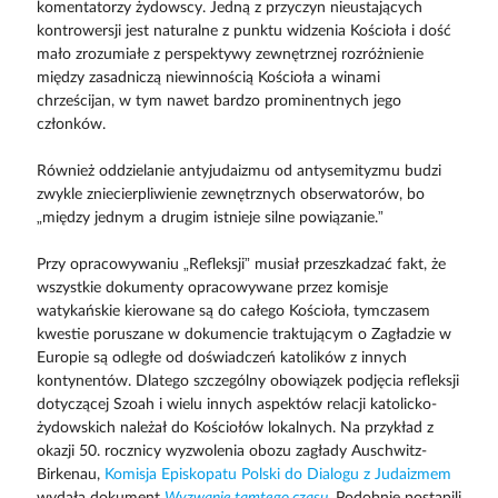
komentatorzy żydowscy. Jedną z przyczyn nieustających
kontrowersji jest naturalne z punktu widzenia Kościoła i dość
mało zrozumiałe z perspektywy zewnętrznej rozróżnienie
między zasadniczą niewinnością Kościoła a winami
chrześcijan, w tym nawet bardzo prominentnych jego
członków.
Również oddzielanie antyjudaizmu od antysemityzmu budzi
zwykle zniecierpliwienie zewnętrznych obserwatorów, bo
„między jednym a drugim istnieje silne powiązanie.”
Przy opracowywaniu „Refleksji” musiał przeszkadzać fakt, że
wszystkie dokumenty opracowywane przez komisje
watykańskie kierowane są do całego Kościoła, tymczasem
kwestie poruszane w dokumencie traktującym o Zagładzie w
Europie są odległe od doświadczeń katolików z innych
kontynentów. Dlatego szczególny obowiązek podjęcia refleksji
dotyczącej Szoah i wielu innych aspektów relacji katolicko-
żydowskich należał do Kościołów lokalnych. Na przykład z
okazji 50. rocznicy wyzwolenia obozu zagłady Auschwitz-
Birkenau,
Komisja Episkopatu Polski do Dialogu z Judaizmem
wydała dokument
Wyzwanie tamtego czasu
. Podobnie postąpili