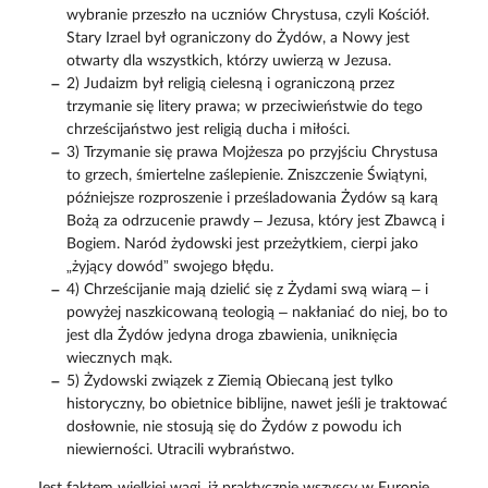
wybranie przeszło na uczniów Chrystusa, czyli Kościół.
Stary Izrael był ograniczony do Żydów, a Nowy jest
otwarty dla wszystkich, którzy uwierzą w Jezusa.
2) Judaizm był religią cielesną i ograniczoną przez
trzymanie się litery prawa; w przeciwieństwie do tego
chrześcijaństwo jest religią ducha i miłości.
3) Trzymanie się prawa Mojżesza po przyjściu Chrystusa
to grzech, śmiertelne zaślepienie. Zniszczenie Świątyni,
późniejsze rozproszenie i prześladowania Żydów są karą
Bożą za odrzucenie prawdy – Jezusa, który jest Zbawcą i
Bogiem. Naród żydowski jest przeżytkiem, cierpi jako
„żyjący dowód” swojego błędu.
4) Chrześcijanie mają dzielić się z Żydami swą wiarą – i
powyżej naszkicowaną teologią – nakłaniać do niej, bo to
jest dla Żydów jedyna droga zbawienia, uniknięcia
wiecznych mąk.
5) Żydowski związek z Ziemią Obiecaną jest tylko
historyczny, bo obietnice biblijne, nawet jeśli je traktować
dosłownie, nie stosują się do Żydów z powodu ich
niewierności. Utracili wybraństwo.
Jest faktem wielkiej wagi, iż praktycznie wszyscy w Europie