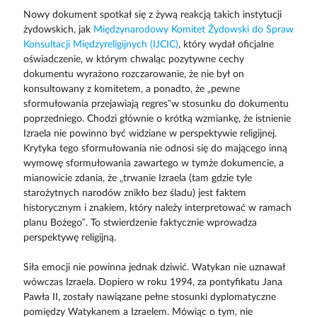
Nowy dokument spotkał się z żywą reakcją takich instytucji
żydowskich, jak
Międzynarodowy Komitet Żydowski do Spraw
Konsultacji Międzyreligijnych (IJCIC)
, który wydał oficjalne
oświadczenie, w którym chwaląc pozytywne cechy
dokumentu wyrażono rozczarowanie, że nie był on
konsultowany z komitetem, a ponadto, że „pewne
sformułowania przejawiają regres”w stosunku do dokumentu
poprzedniego. Chodzi głównie o krótką wzmiankę, że istnienie
Izraela nie powinno być widziane w perspektywie religijnej.
Krytyka tego sformułowania nie odnosi się do mającego inną
wymowę sformułowania zawartego w tymże dokumencie, a
mianowicie zdania, że „trwanie Izraela (tam gdzie tyle
starożytnych narodów znikło bez śladu) jest faktem
historycznym i znakiem, który należy interpretować w ramach
planu Bożego”. To stwierdzenie faktycznie wprowadza
perspektywę religijną.
Siła emocji nie powinna jednak dziwić. Watykan nie uznawał
wówczas Izraela. Dopiero w roku 1994, za pontyfikatu Jana
Pawła II, zostały nawiązane pełne stosunki dyplomatyczne
pomiędzy Watykanem a Izraelem. Mówiąc o tym, nie