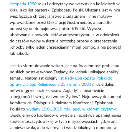
listopada 1990
roku i odczytany we wszystkich kościołach w
kraju jako list pasterski Episkopatu Polski. Ukazana jest w nim
więź łącząca chrześcijaństwo z judaizmem i inne motywy
wprowadzone przez Deklarację
Nostra aetate
, a ponadto
odnosi się on do najnowszej historii Polski. Wyraża
ubolewanie z powodu aktów antysemityzmu, a w odniesieniu
do czasów wojny wskazuje potrzebę prośby o przebaczenie
„choćby tylko jeden chrześcijanin” mógł pomóc, a nie pomógł
lub szkodził.
Jest to sformułowanie wskazujące na świadomość problemu
polskich postaw wobec Zagłady, ale jednak unikające analizy
tematu. Natomiast kolejny
list Rady Episkopatu Polski do
Spraw Dialogu Religijnego z 25 sierpnia 2000
r. idzie dalej:
mówi o „grzechach z czasów Zagłady”, a mianowicie
„obojętności i wrogości wobec Żydów”. Najnowszy dokument
Komitetu ds. Dialogu z Judaizmem Konferencji Episkopatu
Polski to
wydany 15.01.2015 roku apel, w którym czytamy:
„Apelujemy do kapłanów o wyjście z inicjatywą upamiętnienia
społeczności żydowskiej w tych miejscowościach, gdzie ona
zamieszkiwała, a do wiernych i władz lokalnych o pomoc w