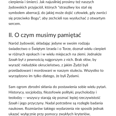
cierpienia i śmierci. Jak najusilniej prosimy też naszych
żydowskich przyjaciół, których "straszliwy los stał się
symbolem aberracji, do jakiej może dojść człowiek, gdy zwróci
się przeciwko Bogu", aby zechcieli nas wysłuchać z otwartym
sercem.
II. O czym musimy pamiętać
Naród żydowski, składając jedyne w swoim rodzaju
świadectwo o Świętym Izraela i o Torze, doznał wielu cierpień
w różnych epokach i w wielu miejscach na ziemi. Jednakże
Szoah
był z pewnością najgorszym z nich. Brak słów, by
wyrazić nieludzkie okrucieństwo, z jakim Żydzi byli
prześladowani i mordowani w naszym stuleciu. Wszystko to
wyrządzono im tylko dlatego, że byli Żydami.
Sam ogrom zbrodni skłania do postawienia sobie wielu pytań.
Historycy, socjolodzy, filozofowie polityki, psycholodzy i
teolodzy -- wszyscy starają się poznać lepiej rzeczywistość
Szoah
i jego przyczyny. Nadal potrzebne są rozległe badania
naukowe. Rozmiarów takiego wydarzenia nie sposób jednak
ukazać wyłącznie przy pomocy zwykłych kryteriów,