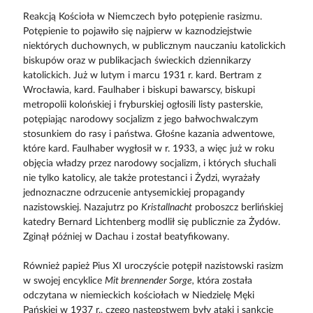
Reakcją Kościoła w Niemczech było potępienie rasizmu.
Potępienie to pojawiło się najpierw w kaznodziejstwie
niektórych duchownych, w publicznym nauczaniu katolickich
biskupów oraz w publikacjach świeckich dziennikarzy
katolickich. Już w lutym i marcu 1931 r. kard. Bertram z
Wrocławia, kard. Faulhaber i biskupi bawarscy, biskupi
metropolii kolońskiej i fryburskiej ogłosili listy pasterskie,
potępiając narodowy socjalizm z jego bałwochwalczym
stosunkiem do rasy i państwa. Głośne kazania adwentowe,
które kard. Faulhaber wygłosił w r. 1933, a więc już w roku
objęcia władzy przez narodowy socjalizm, i których słuchali
nie tylko katolicy, ale także protestanci i Żydzi, wyrażały
jednoznaczne odrzucenie antysemickiej propagandy
nazistowskiej. Nazajutrz po
Kristallnacht
proboszcz berlińskiej
katedry Bernard Lichtenberg modlił się publicznie za Żydów.
Zginął później w Dachau i został beatyfikowany.
Również papież Pius XI uroczyście potępił nazistowski rasizm
w swojej encyklice
Mit brennender Sorge,
która została
odczytana w niemieckich kościołach w Niedzielę Męki
Pańskiej w 1937 r., czego następstwem były ataki i sankcje