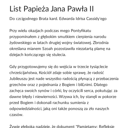
List Papieża Jana Pawła II
Do czcigodnego Brata kard. Edwarda Idrisa Cassidy’ego
Przy wielu okazjach podczas mego Pontyfikatu
przypominałem z głębokim smutkiem cierpienia narodu
żydowskiego w latach drugiej wojny światowej. Zbrodnia
określana mianem Szoah pozostawiła niezatartą plamę na
dziejach kończącego się stulecia.
Gdy przygotowujemy się do wejścia w trzecie tysiąclecie
chrześcijaństwa, Kościół zdaje sobie sprawę, że radość
Jubileuszu jest nade wszystko radością płynącą z przebaczenia
grzechów oraz z pojednania z Bogiem i bliĽnimi. Dlatego
zachęca swoich synów i córki, by oczyścili serca, pokutując za
dawne błędy i niewierności. Wzywa ich, by stanęli w pokorze
przed Bogiem i dokonali rachunku sumienia z
odpowiedzialności, jaką oni także ponoszą za zło naszych
czasów.
Żywię głęboką nadzieję, że dokument "Pamiętamy: Refleksje