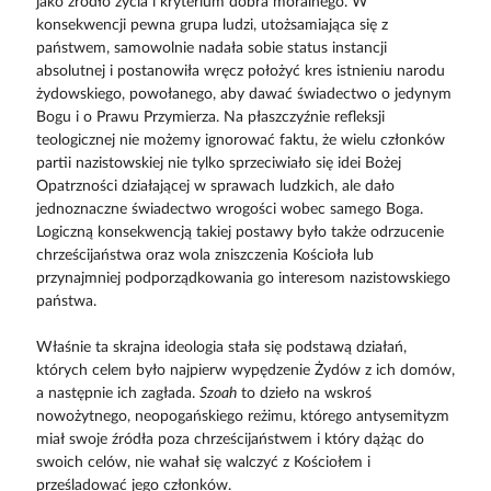
jako źródło życia i kryterium dobra moralnego. W
konsekwencji pewna grupa ludzi, utożsamiająca się z
państwem, samowolnie nadała sobie status instancji
absolutnej i postanowiła wręcz położyć kres istnieniu narodu
żydowskiego, powołanego, aby dawać świadectwo o jedynym
Bogu i o Prawu Przymierza. Na płaszczyźnie refleksji
teologicznej nie możemy ignorować faktu, że wielu członków
partii nazistowskiej nie tylko sprzeciwiało się idei Bożej
Opatrzności działającej w sprawach ludzkich, ale dało
jednoznaczne świadectwo wrogości wobec samego Boga.
Logiczną konsekwencją takiej postawy było także odrzucenie
chrześcijaństwa oraz wola zniszczenia Kościoła lub
przynajmniej podporządkowania go interesom nazistowskiego
państwa.
Właśnie ta skrajna ideologia stała się podstawą działań,
których celem było najpierw wypędzenie Żydów z ich domów,
a następnie ich zagłada.
Szoah
to dzieło na wskroś
nowożytnego, neopogańskiego reżimu, którego antysemityzm
miał swoje źródła poza chrześcijaństwem i który dążąc do
swoich celów, nie wahał się walczyć z Kościołem i
prześladować jego członków.