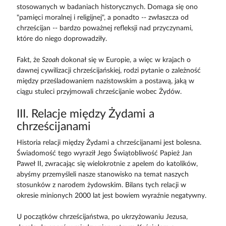
stosowanych w badaniach historycznych. Domaga się ono
"pamięci moralnej i religijnej", a ponadto -- zwłaszcza od
chrześcijan -- bardzo poważnej refleksji nad przyczynami,
które do niego doprowadziły.
Fakt, że
Szoah
dokonał się w Europie, a więc w krajach o
dawnej cywilizacji chrześcijańskiej, rodzi pytanie o zależność
między prześladowaniem nazistowskim a postawą, jaką w
ciągu stuleci przyjmowali chrześcijanie wobec Żydów.
III. Relacje między Żydami a
chrześcijanami
Historia relacji między Żydami a chrześcijanami jest bolesna.
Świadomość tego wyraził Jego Świątobliwość Papież Jan
Paweł II, zwracając się wielokrotnie z apelem do katolików,
abyśmy przemyśleli nasze stanowisko na temat naszych
stosunków z narodem żydowskim. Bilans tych relacji w
okresie minionych 2000 lat jest bowiem wyraźnie negatywny.
U początków chrześcijaństwa, po ukrzyżowaniu Jezusa,