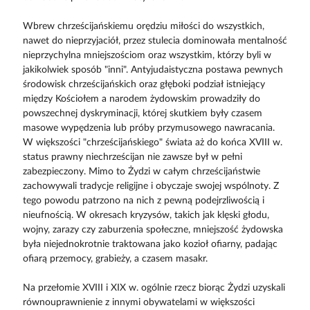
Wbrew chrześcijańskiemu orędziu miłości do wszystkich,
nawet do nieprzyjaciół, przez stulecia dominowała mentalność
nieprzychylna mniejszościom oraz wszystkim, którzy byli w
jakikolwiek sposób "inni". Antyjudaistyczna postawa pewnych
środowisk chrześcijańskich oraz głęboki podział istniejący
między Kościołem a narodem żydowskim prowadziły do
powszechnej dyskryminacji, której skutkiem były czasem
masowe wypędzenia lub próby przymusowego nawracania.
W większości "chrześcijańskiego" świata aż do końca XVIII w.
status prawny niechrześcijan nie zawsze był w pełni
zabezpieczony. Mimo to Żydzi w całym chrześcijaństwie
zachowywali tradycje religijne i obyczaje swojej wspólnoty. Z
tego powodu patrzono na nich z pewną podejrzliwością i
nieufnością. W okresach kryzysów, takich jak klęski głodu,
wojny, zarazy czy zaburzenia społeczne, mniejszość żydowska
była niejednokrotnie traktowana jako kozioł ofiarny, padając
ofiarą przemocy, grabieży, a czasem masakr.
Na przełomie XVIII i XIX w. ogólnie rzecz biorąc Żydzi uzyskali
równouprawnienie z innymi obywatelami w większości