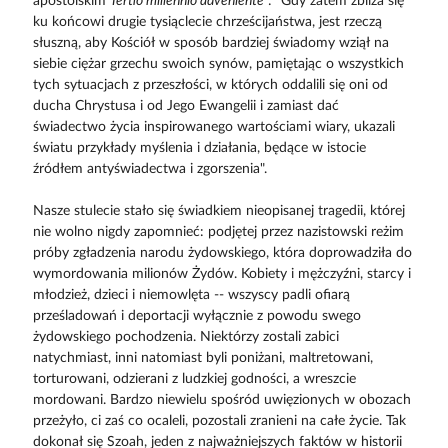
apostolskim
Tertio millennio adveniente
: "Gdy zatem zbliża się
ku końcowi drugie tysiąclecie chrześcijaństwa, jest rzeczą
słuszną, aby Kościół w sposób bardziej świadomy wziął na
siebie ciężar grzechu swoich synów, pamiętając o wszystkich
tych sytuacjach z przeszłości, w których oddalili się oni od
ducha Chrystusa i od Jego Ewangelii i zamiast dać
świadectwo życia inspirowanego wartościami wiary, ukazali
światu przykłady myślenia i działania, będące w istocie
źródłem antyświadectwa i zgorszenia".
Nasze stulecie stało się świadkiem nieopisanej tragedii, której
nie wolno nigdy zapomnieć: podjętej przez nazistowski reżim
próby zgładzenia narodu żydowskiego, która doprowadziła do
wymordowania milionów Żydów. Kobiety i mężczyźni, starcy i
młodzież, dzieci i niemowlęta -- wszyscy padli ofiarą
prześladowań i deportacji wyłącznie z powodu swego
żydowskiego pochodzenia. Niektórzy zostali zabici
natychmiast, inni natomiast byli poniżani, maltretowani,
torturowani, odzierani z ludzkiej godności, a wreszcie
mordowani. Bardzo niewielu spośród uwięzionych w obozach
przeżyło, ci zaś co ocaleli, pozostali zranieni na całe życie. Tak
dokonał się Szoah, jeden z najważniejszych faktów w historii