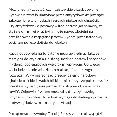
Można jednak zapytać, czy nazistowskie prześladowanie
Żydów nie zostało ułatwione przez antyżydowskie przesądy
zakorzenione w umysłach i sercach niektórych chrześcijan.
Czy antyżydowskie postawy wśród chrześcijan sprawiły, że
stali się oni mniej wrażliwi, a może nawet obojętni na
prześladowania rozpętane przeciw Żydom przez narodowy
socjalizm po jego dojściu do władzy?
Każda odpowiedź na to pytanie musi uwględniać fakt, że
mamy tu do czynienia z historią ludzkich postaw i sposobów
myślenia, podlegających wielorakim wpływom. Co więcej,
wielu ludzi nic nie wiedziało o realizacji "ostateczngo
rozwiązania", wymierzonego przeciw całemu narodowi; inni
lękali się o siebie i swoich bliskich; niektórzy czerpali korzyści z
powstałej sytuacji; inni jeszcze działali powodowani przez
zawiść. Odpowiedź zatem musiałaby dotyczyć każdego
przypadku z osobna. To jednak wymaga dokładnego poznania
motywacji ludzi w konkretnych sytuacjach.
Początkowo przywódcy Trzeciej Rzeszy zamierzali wypędzić