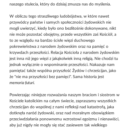
naszego stulecia, który do dzisiaj zmusza nas do myślenia.
W obliczu tego straszliwego ludobójstwa, w które nawet
przywódcy państw i samych społeczności żydowskich nie
mogli uwierzyć, kiedy było ono bezlitośnie dokonywane, nikt
nie może pozostać obojętny, przede wszystkim zaś Kościół, a
to ze względu na bardzo ścisłe więzi duchowego
pokrewieństwa z narodem żydowskim oraz na pamięć o
krzywdach przeszłości. Relacja Kościoła z narodem żydowskim
jest inna niż jego więzi z jakąkolwiek inną religią. Nie chodzi tu
jednak wyłącznie o wspominanie przeszłości. Nakazuje nam
pamiętać także wspólna przyszłość Żydów i chrześcijan, jako
że "nie ma przyszłości bez pamięci". Sama historia jest
memoria futuri.
Powierzając niniejsze rozważania naszym braciom i siostrom w
Kościele katolickim na całym świecie, zapraszamy wszystkich
chrześcijan do wspólnej z nami refleksji nad katastrofą, jaka
dotknęła naród żydowski, oraz nad moralnym obowiązkiem
przeciwdziałania ponownemu wzrostowi egoizmu i nienawiści,
aby już nigdy nie mogły się stać zasiewem tak wielkiego