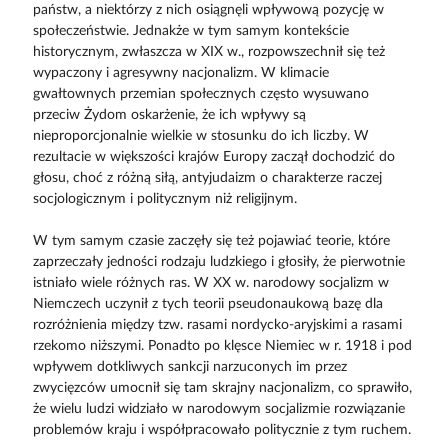
państw, a niektórzy z nich osiągnęli wpływową pozycję w
społeczeństwie. Jednakże w tym samym kontekście
historycznym, zwłaszcza w XIX w., rozpowszechnił się też
wypaczony i agresywny nacjonalizm. W klimacie
gwałtownych przemian społecznych często wysuwano
przeciw Żydom oskarżenie, że ich wpływy są
nieproporcjonalnie wielkie w stosunku do ich liczby. W
rezultacie w większości krajów Europy zaczął dochodzić do
głosu, choć z różną siłą, antyjudaizm o charakterze raczej
socjologicznym i politycznym niż religijnym.
W tym samym czasie zaczęły się też pojawiać teorie, które
zaprzeczały jedności rodzaju ludzkiego i głosiły, że pierwotnie
istniało wiele różnych ras. W XX w. narodowy socjalizm w
Niemczech uczynił z tych teorii pseudonaukową bazę dla
rozróżnienia między tzw. rasami nordycko-aryjskimi a rasami
rzekomo niższymi. Ponadto po klęsce Niemiec w r. 1918 i pod
wpływem dotkliwych sankcji narzuconych im przez
zwycięzców umocnił się tam skrajny nacjonalizm, co sprawiło,
że wielu ludzi widziało w narodowym socjalizmie rozwiązanie
problemów kraju i współpracowało politycznie z tym ruchem.