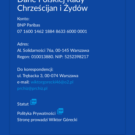
Chrześcijan i Żydów
Konto:
BNP Paribas
07 1600 1462 1884 8633 6000 0001
Adres:
Al. Solidarności 76a, 00-145 Warszawa
Regon: 010013880. NIP: 5252398217
Do korespondencji:
ul. Trębacka 3, 00-074 Warszawa
e-mail:
wiktorgorecki46@o2.pl
prchiz@prchiz.pl
picture_as_pdf
Statut
picture_as_pdf
Polityka Prywatności
Stronę prowadzi Wiktor Górecki