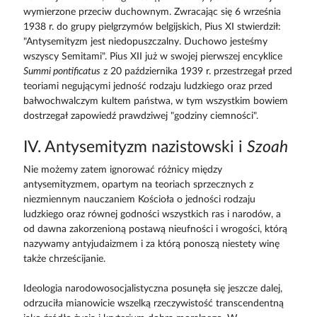
wymierzone przeciw duchownym. Zwracając się 6 września
1938 r. do grupy pielgrzymów belgijskich, Pius XI stwierdził:
"Antysemityzm jest niedopuszczalny. Duchowo jesteśmy
wszyscy Semitami". Pius XII już w swojej pierwszej encyklice
Summi pontificatus
z 20 października 1939 r. przestrzegał przed
teoriami negującymi jedność rodzaju ludzkiego oraz przed
bałwochwalczym kultem państwa, w tym wszystkim bowiem
dostrzegał zapowiedź prawdziwej "godziny ciemności".
IV. Antysemityzm nazistowski i
Szoah
Nie możemy zatem ignorować różnicy między
antysemityzmem, opartym na teoriach sprzecznych z
niezmiennym nauczaniem Kościoła o jedności rodzaju
ludzkiego oraz równej godności wszystkich ras i narodów, a
od dawna zakorzenioną postawą nieufności i wrogości, którą
nazywamy antyjudaizmem i za którą ponoszą niestety winę
także chrześcijanie.
Ideologia narodowosocjalistyczna posunęła się jeszcze dalej,
odrzuciła mianowicie wszelką rzeczywistość transcendentną