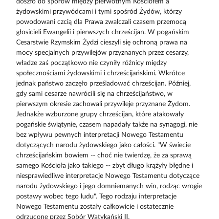
doszło do sporów między pierwotnym Kościołem a
żydowskimi przywódcami i tymi spośród Żydów, którzy
powodowani czcią dla Prawa zwalczali czasem przemocą
głosicieli Ewangelii i pierwszych chrześcijan. W pogańskim
Cesarstwie Rzymskim Żydzi cieszyli się ochroną prawa na
mocy specjalnych przywilejów przyznanych przez cesarzy,
władze zaś początkowo nie czyniły różnicy między
społecznościami żydowskimi i chrześcijańskimi. Wkrótce
jednak państwo zaczęło prześladować chrześcijan. Później,
gdy sami cesarze nawrócili się na chrześcijaństwo, w
pierwszym okresie zachowali przywileje przyznane Żydom.
Jednakże wzburzone grupy chrześcijan, które atakowały
pogańskie świątynie, czasem napadały także na synagogi, nie
bez wpływu pewnych interpretacji Nowego Testamentu
dotyczących narodu żydowskiego jako całości. "W świecie
chrześcijańskim bowiem -- choć nie twierdzę, że za sprawą
samego Kościoła jako takiego -- zbyt długo krążyły błędne i
niesprawiedliwe interpretacje Nowego Testamentu dotyczące
narodu żydowskiego i jego domniemanych win, rodząc wrogie
postawy wobec tego ludu". Tego rodzaju interpretacje
Nowego Testamentu zostały całkowicie i ostatecznie
odrzucone przez Sobór Watykański II.