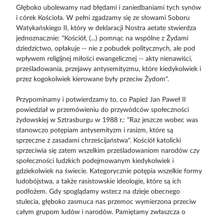
Głęboko ubolewamy nad błędami i zaniedbaniami tych synów
i córek Kościoła. W pełni zgadzamy się ze słowami Soboru
Watykańskiego II, który w deklaracji Nostra aetate stwierdza
jednoznacznie: "Kościół, (...) pomnąc na wspólne z Żydami
dziedzictwo, opłakuje -- nie z pobudek politycznych, ale pod
wpływem religijnej miłości ewangelicznej -- akty nienawiści,
prześladowania, przejawy antysemityzmu, które kiedykolwiek i
przez kogokolwiek kierowane były przeciw Żydom".
Przypominamy i potwierdzamy to, co Papież Jan Paweł II
powiedział w przemówieniu do przywódców społeczności
żydowskiej w Sztrasburgu w 1988 r.: "Raz jeszcze wobec was
stanowczo potępiam antysemityzm i rasizm, które są
sprzeczne z zasadami chrześcijaństwa". Kościół katolicki
sprzeciwia się zatem wszelkim prześladowaniom narodów czy
społeczności ludzkich podejmowanym kiedykolwiek i
gdziekolwiek na świecie. Kategorycznie potępia wszelkie formy
ludobójstwa, a także rasistowskie ideologie, które są ich
podłożem. Gdy spoglądamy wstecz na dzieje obecnego
stulecia, głęboko zasmuca nas przemoc wymierzona przeciw
całym grupom ludów i narodów. Pamiętamy zwłaszcza o