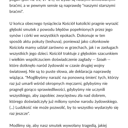
braćmi, a w pewnym sensie są naprawdę "naszymi starszymi
braćmi".
U końca obecnego tysiąclecia Kościół katolicki pragnie wyrazić
głęboki smutek z powodu błędów popełnionych przez jego
synów i córki we wszystkich epokach. Dokonuje w ten
sposób aktu pokuty (teshuva), ponieważ jako członkowie
Kościoła mamy udział zarówno w grzechach, jak i w zasługach
wszystkich jego dzieci. Kościół traktuje z głębokim szacunkiem
i wielkim współczuciem doświadczenie zagłady --
Szoah
--
które dotknęło naród żydowski w czasie drugiej wojny
światowej. Nie są to puste słowa, ale deklaracja naprawdę
wiążąca. "Moglibyśmy narazić na ponowną śmierć tych, którzy
raz już umarli wśród okropnych męczarni, gdybyśmy nie
pragnęli gorąco sprawiedliwości, gdybyśmy nie uczynili
wszystkiego, aby zapobiec zwycięstwu zła nad dobrem,
którego doświadczyły już miliony synów narodu żydowskiego.
(...) Ludzkość nie może pozwolić, by to wszystko wydarzyło się
raz jeszcze".
Modlimy się, aby nasz smutek wywołany tragedią, jakiej