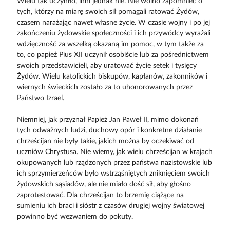
Wielu tak uczyniło, inni jednak nie. Nie wolno zapomnieć o
tych, którzy na miarę swoich sił pomagali ratować Żydów,
czasem narażając nawet własne życie. W czasie wojny i po jej
zakończeniu żydowskie społeczności i ich przywódcy wyrażali
wdzięczność za wszelką okazaną im pomoc, w tym także za
to, co papież Pius XII uczynił osobiście lub za pośrednictwem
swoich przedstawicieli, aby uratować życie setek i tysięcy
Żydów. Wielu katolickich biskupów, kapłanów, zakonników i
wiernych świeckich zostało za to uhonorowanych przez
Państwo Izrael.
Niemniej, jak przyznał Papież Jan Paweł II, mimo dokonań
tych odważnych ludzi, duchowy opór i konkretne działanie
chrześcijan nie były takie, jakich można by oczekiwać od
uczniów Chrystusa. Nie wiemy, jak wielu chrześcijan w krajach
okupowanych lub rządzonych przez państwa nazistowskie lub
ich sprzymierzeńców było wstrząśniętych zniknięciem swoich
żydowskich sąsiadów, ale nie miało dość sił, aby głośno
zaprotestować. Dla chrześcijan to brzemię ciążące na
sumieniu ich braci i sióstr z czasów drugiej wojny światowej
powinno być wezwaniem do pokuty.