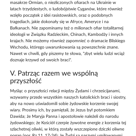
masakrze Ormian, o niezliczonych ofiarach na Ukrainie w
latach trzydziestych, o ludobójstwie Cyganów, które również
wzięło początek z idei rasistowskich, oraz o podobnych
tragediach, jakie dokonały się w Afryce, Ameryce i na
Bałkanach. Nie zapominamy też o milionach ofiar totalitarnej
ideologii w Związku Radzieckim, Chinach, Kambodży i innych
krajach. Nie możemy również zapomnieć o dramacie Bliskiego
Wschodu, którego uwarunkowania są powszechnie znane.
Nawet w chwili, gdy piszemy te słowa, "zbyt wielu ludzi wciąż
doznaje krzywd od swoich braci".
V. Patrząc razem we wspólną
przyszłość
Myśląc o przyszłości relacji między Żydami i chrześcijanami,
wzywamy przede wszystkim naszych katolickich braci i siostry,
aby na nowo uświadomili sobie żydowskie korzenie swojej
wiary. Prosimy ich, by pamiętali, że Jezus był potomkiem
Dawida; że Maryja Panna i apostołowie należeli do narodu
żydowskiego; że Kościół czerpie żywotne energie z korzenia tej
szlachetnej oliwki, w którą zostały wszczepione dziczki oliwne
pogan (por. Rz 11, 17-24); że Żydzi są naszymi umiłowanymi