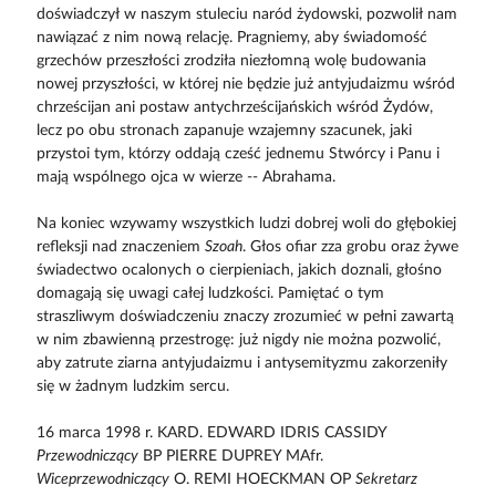
doświadczył w naszym stuleciu naród żydowski, pozwolił nam
nawiązać z nim nową relację. Pragniemy, aby świadomość
grzechów przeszłości zrodziła niezłomną wolę budowania
nowej przyszłości, w której nie będzie już antyjudaizmu wśród
chrześcijan ani postaw antychrześcijańskich wśród Żydów,
lecz po obu stronach zapanuje wzajemny szacunek, jaki
przystoi tym, którzy oddają cześć jednemu Stwórcy i Panu i
mają wspólnego ojca w wierze -- Abrahama.
Na koniec wzywamy wszystkich ludzi dobrej woli do głębokiej
refleksji nad znaczeniem
Szoah
. Głos ofiar zza grobu oraz żywe
świadectwo ocalonych o cierpieniach, jakich doznali, głośno
domagają się uwagi całej ludzkości. Pamiętać o tym
straszliwym doświadczeniu znaczy zrozumieć w pełni zawartą
w nim zbawienną przestrogę: już nigdy nie można pozwolić,
aby zatrute ziarna antyjudaizmu i antysemityzmu zakorzeniły
się w żadnym ludzkim sercu.
16 marca 1998 r. KARD. EDWARD IDRIS CASSIDY
Przewodniczący
BP PIERRE DUPREY MAfr.
Wiceprzewodniczący
O. REMI HOECKMAN OP
Sekretarz