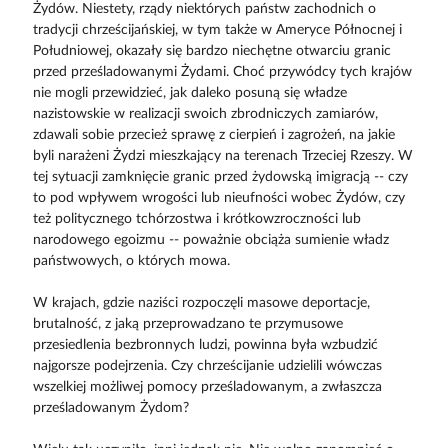
Żydów. Niestety, rządy niektórych państw zachodnich o
tradycji chrześcijańskiej, w tym także w Ameryce Północnej i
Południowej, okazały się bardzo niechętne otwarciu granic
przed prześladowanymi Żydami. Choć przywódcy tych krajów
nie mogli przewidzieć, jak daleko posuną się władze
nazistowskie w realizacji swoich zbrodniczych zamiarów,
zdawali sobie przecież sprawę z cierpień i zagrożeń, na jakie
byli narażeni Żydzi mieszkający na terenach Trzeciej Rzeszy. W
tej sytuacji zamknięcie granic przed żydowską imigracją -- czy
to pod wpływem wrogości lub nieufności wobec Żydów, czy
też politycznego tchórzostwa i krótkowzroczności lub
narodowego egoizmu -- poważnie obciąża sumienie władz
państwowych, o których mowa.
W krajach, gdzie naziści rozpoczęli masowe deportacje,
brutalność, z jaką przeprowadzano te przymusowe
przesiedlenia bezbronnych ludzi, powinna była wzbudzić
najgorsze podejrzenia. Czy chrześcijanie udzielili wówczas
wszelkiej możliwej pomocy prześladowanym, a zwłaszcza
prześladowanym Żydom?