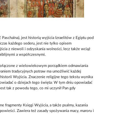
Paschalna), jest historią wyjścia Izraelitów z Egiptu pod
as każdego sederu, jest nie tylko opisem
ścia z niewoli i odzyskania wolności, lecz także wciąż
iblijnymi a współczesnymi.
 połączone z wielowiekowym porządkiem odmawiania
aniem tradycyjnych potraw ma umożliwić każdej
historii Wyjścia. Znaczenie religijne tego tekstu wynika
powiadać o dziejach tego święta: W tym dniu opowiadać
st tak z powodu tego, co mi uczynił Pan gdy
ne fragmenty Księgi Wyjścia, a także psalmy, kazania
ypowieści. Zawiera też zasady spożywania macy, maroru i