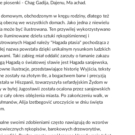
ce piosenki - Chag Gadija, Dajenu, Ma achad.
 domowym, obchodzonym w kręgu rodziny, dlatego też
ęgą obecną we wszystkich domach. Jako jedna z niewielu
ada może być ilustrowana. Ten przywilej wykorzystywano
o iluminowane dzieła sztuki rękopiśmiennej i
lustrowanych Hagad należy "Hagada ptasia" pochodząca z
Jej nazwa powstała dzięki unikalnym rysunkom ludzkich
ami. Taki zabieg miał oddalić zarzuty o łamanie zakazu
rugą Hagadą o światowej sławie jest Hagada sarajewska,
wne ilustracje, przedstawiające historię Wyjścia, teksty
e zostały na złotym tle, a bogactwem barw i precyzją
stała w Hiszpanii, towarzyszyła sefardyjskim Żydom w
y w byłej Jugosławii została ocalona przez sarajewskich
ez cały okres oblężenia miasta. Po zakończeniu walk, w
manów, Alija Izetbegović uroczyście w dniu święta
om.
alne swoimi zdobieniami często nawiązują do wzorów
edniowiecznych rękopisów, barokowych drzeworytów,