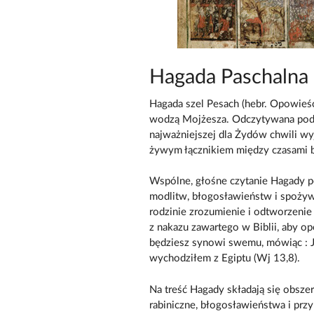
Hagada Paschalna
Hagada szel Pesach (hebr. Opowieść 
wodzą Mojżesza. Odczytywana podcz
najważniejszej dla Żydów chwili wyj
żywym łącznikiem między czasami b
Wspólne, głośne czytanie Hagady
modlitw, błogosławieństw i spożyw
rodzinie zrozumienie i odtworzenie 
z nakazu zawartego w Biblii, aby o
będziesz synowi swemu, mówiąc : Je
wychodziłem z Egiptu (Wj 13,8).
Na treść Hagady składają się obszer
rabiniczne, błogosławieństwa i prz