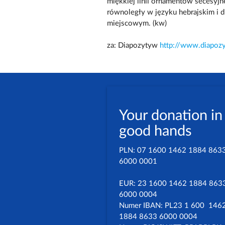
miękkiej linii ornamentów secesyjn
równoległy w języku hebrajskim i dl
miejscowym. (kw)
za: Diapozytyw
http://www.diapozy
Your donation in
good hands
PLN: 07 1600 1462 1884 863
6000 0001
EUR: 23 1600 1462 1884 863
6000 0004
Numer IBAN: PL23 1 600 146
1884 8633 6000 0004