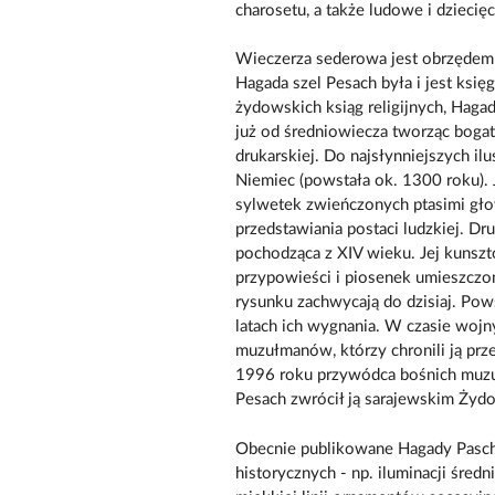
charosetu, a także ludowe i dziecię
Wieczerza sederowa jest obrzędem
Hagada szel Pesach była i jest ksi
żydowskich ksiąg religijnych, Hag
już od średniowiecza tworząc bogat
drukarskiej. Do najsłynniejszych i
Niemiec (powstała ok. 1300 roku). 
sylwetek zwieńczonych ptasimi głow
przedstawiania postaci ludzkiej. D
pochodząca z XIV wieku. Jej kunszto
przypowieści i piosenek umieszczon
rysunku zachwycają do dzisiaj. Pow
latach ich wygnania. W czasie wojn
muzułmanów, którzy chronili ją prz
1996 roku przywódca bośnich muzuł
Pesach zwrócił ją sarajewskim Żyd
Obecnie publikowane Hagady Pasch
historycznych - np. iluminacji śr