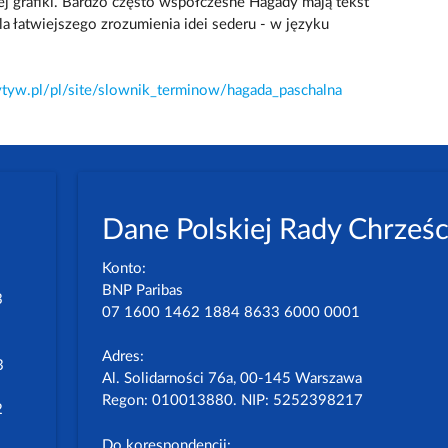
ej grafiki. Bardzo często współczesne Hagady mają tekst
a łatwiejszego zrozumienia idei sederu - w języku
tyw.pl/pl/site/slownik_terminow/hagada_paschalna
Dane Polskiej Rady Chrześc
Konto:
BNP Paribas
3
07 1600 1462 1884 8633 6000 0001
Adres:
3
Al. Solidarności 76a, 00-145 Warszawa
Regon: 010013880. NIP: 5252398217
2
Do korespondencji: