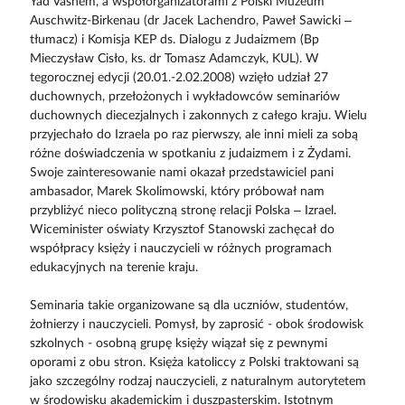
Yad Vashem, a współorganizatorami z Polski Muzeum
Auschwitz-Birkenau (dr Jacek Lachendro, Paweł Sawicki –
tłumacz) i Komisja KEP ds. Dialogu z Judaizmem (Bp
Mieczysław Cisło, ks. dr Tomasz Adamczyk, KUL). W
tegorocznej edycji (20.01.-2.02.2008) wzięło udział 27
duchownych, przełożonych i wykładowców seminariów
duchownych diecezjalnych i zakonnych z całego kraju. Wielu
przyjechało do Izraela po raz pierwszy, ale inni mieli za sobą
różne doświadczenia w spotkaniu z judaizmem i z Żydami.
Swoje zainteresowanie nami okazał przedstawiciel pani
ambasador, Marek Skolimowski, który próbował nam
przybliżyć nieco polityczną stronę relacji Polska – Izrael.
Wiceminister oświaty Krzysztof Stanowski zachęcał do
współpracy księży i nauczycieli w różnych programach
edukacyjnych na terenie kraju.
Seminaria takie organizowane są dla uczniów, studentów,
żołnierzy i nauczycieli. Pomysł, by zaprosić - obok środowisk
szkolnych - osobną grupę księży wiązał się z pewnymi
oporami z obu stron. Księża katoliccy z Polski traktowani są
jako szczególny rodzaj nauczycieli, z naturalnym autorytetem
w środowisku akademickim i duszpasterskim. Istotnym