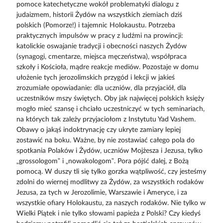
pomoce katechetyczne wokół problematyki dialogu z
judaizmem, historii Żydów na wszystkich ziemiach dziś
polskich (Pomorze!) i tajemnic Holokaustu. Potrzeba
praktycznych impulsów w pracy z ludźmi na prowincji:
katolickie oswajanie tradycji i obecności naszych Żydów
(synagogi, cmentarze, miejsca męczeństwa), współpraca
szkoły i Kościoła, mądre reakcje mediów. Pozostaje w domu
ułożenie tych jerozolimskich przygód i lekcji w jakieś
zrozumiałe opowiadanie: dla uczniów, dla przyjaciół, dla
uczestników mszy świętych. Oby jak najwięcej polskich księży
mogło mieć szansę i chciało uczestniczyć w tych seminariach,
na których tak zależy przyjaciołom z Instytutu Yad Vashem.
Obawy o jakąś indoktrynację czy ukryte zamiary lepiej
zostawić na boku. Ważne, by nie zostawiać całego pola do
spotkania Polaków i Żydów, uczniów Mojżesza i Jezusa, tylko
„grossologom” i „nowakologom”. Pora pójść dalej, z Bożą
pomocą. W duszy tli się tylko gorzka wątpliwość, czy jesteśmy
zdolni do wiernej modlitwy za Żydów, za wszystkich rodaków
Jezusa, za tych w Jerozolimie, Warszawie i Ameryce, i za
wszystkie ofiary Holokaustu, za naszych rodaków. Nie tylko w
Wielki Piątek i nie tylko słowami papieża z Polski? Czy kiedyś