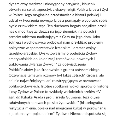
dynamiczny mędrzec i niewygodny przyjaciel, kibucnik
otwarty na świat, agnostyk ciekawy religii, Polak z Izraela i Żyd
w Polsce. Jego oryginalne przedstawianie historii polskiej i
udział w tworzeniu nowego Izraela pomagały wyobrazić sobie
bycie człowiekiem stąd. Ten duchowo bogaty socjalista prosił
nas o modlitwę za deszcz na jego ziemniaki na polach i
przeciw rakietom nadlatującym z Gazy na jego dom. Jako
żołnierz i wychowawca próbował nam przybliżać problemy
polityczne w społeczeństwie izraelskim i dramat wojny
izraelsko-arabskiej. Dyskutowaliśmy o podejściu Żydów
amerykańskich do kolonizacji terenów okupowanych i
traktowaniu „Marszu Żywych” za doświadczenie
Polski/Polaków jako środowiska z gruntu antysemickiego.
Oczywiście tematem rozmów był także „Strach” Grossa, ale
ani nie najważniejszym, ani rozstrzygającym w rozmowach
polsko-żydowskich. Istotne spotkania wokół sporów o historię
i losy Żydów w Polsce to wykłady wieloletnich szefów YV:
gen. dr. Itzhaka Arada i prof. Israela Gutmana. Teza o „nie
załatwionych sprawach polsko-żydowskich” (historiografia,
restytucja mienia, opieka nad miejscami kultu) w porównaniu
z „dokonanym pojednaniem” Żydów z Niemcami spotkała się