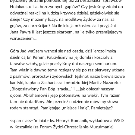
będziemy potrafili pomodlić się też za bestialskich sprawców
Holokaustu i za bezczynnych gapiów? Czy jesteśmy zdolni do
odważnej reakcji na ludzką krzywdę dzisiaj, gdziekolwiek się
dzieje? Czy możemy liczyć na modlitwę Żydów za nas, za
gojów, za chrześcijan? Na ile lekcja miłosierdzia i przyjaźni
Jana Pawła II jest jeszcze skarbem, na ile tylko przemijającym
wzruszeniem...
Góra Jad waSzem wznosi się nad osadą, dziś jerozolimską
dzielnicą En Kerem. Patrzyliśmy na jej domki i kościoły z
tarasów szkoły, gdzie przeżyliśmy dni naszego seminarium.
Tam właśnie dawno temu rozlegały się po raz pierwszy utkane
z psalmów, proroctw i żydowskich tęsknot nasze brewiarzowe
kantyki, kapłana Zachariasza i młodziutkiej Marii z Nazaretu:
„Błogosławiony Pan Bóg Izraela...” i „...jak obiecał naszym
ojcom, Abrahamowi i jego potomstwu na wieki”. Tym razem
tam nie dotarliśmy. Ale przecież codziennie mówimy słowa
rodem stamtąd. Pamiętając „miejsce i imię”. Pamiętając?
<span class="miniat> ks. Henryk Romanik, wykładowca WSD
w Koszalinie (za Forum Żydzi-Chrześcijanie-Muzułmanie)