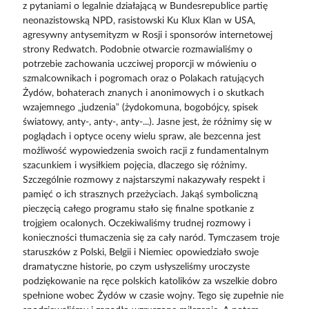
z pytaniami o legalnie działającą w Bundesrepublice partię
neonazistowską NPD, rasistowski Ku Klux Klan w USA,
agresywny antysemityzm w Rosji i sponsorów internetowej
strony Redwatch. Podobnie otwarcie rozmawialiśmy o
potrzebie zachowania uczciwej proporcji w mówieniu o
szmalcownikach i pogromach oraz o Polakach ratujących
Żydów, bohaterach znanych i anonimowych i o skutkach
wzajemnego „judzenia” (żydokomuna, bogobójcy, spisek
światowy, anty-, anty-, anty-...). Jasne jest, że różnimy się w
poglądach i optyce oceny wielu spraw, ale bezcenna jest
możliwość wypowiedzenia swoich racji z fundamentalnym
szacunkiem i wysiłkiem pojęcia, dlaczego się różnimy.
Szczególnie rozmowy z najstarszymi nakazywały respekt i
pamięć o ich strasznych przeżyciach. Jakąś symboliczną
pieczęcią całego programu stało się finalne spotkanie z
trojgiem ocalonych. Oczekiwaliśmy trudnej rozmowy i
konieczności tłumaczenia się za cały naród. Tymczasem troje
staruszków z Polski, Belgii i Niemiec opowiedziało swoje
dramatyczne historie, po czym usłyszeliśmy uroczyste
podziękowanie na ręce polskich katolików za wszelkie dobro
spełnione wobec Żydów w czasie wojny. Tego się zupełnie nie