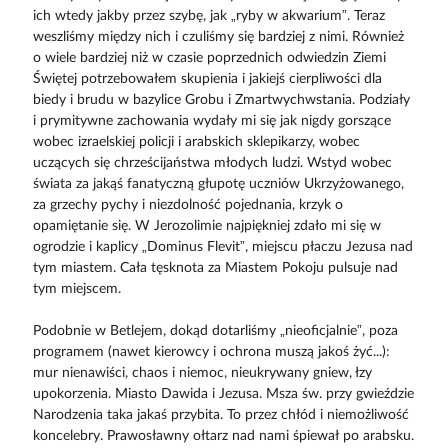
ich wtedy jakby przez szybę, jak „ryby w akwarium”. Teraz
weszliśmy między nich i czuliśmy się bardziej z nimi. Również
o wiele bardziej niż w czasie poprzednich odwiedzin Ziemi
Świętej potrzebowałem skupienia i jakiejś cierpliwości dla
biedy i brudu w bazylice Grobu i Zmartwychwstania. Podziały
i prymitywne zachowania wydały mi się jak nigdy gorszące
wobec izraelskiej policji i arabskich sklepikarzy, wobec
uczących się chrześcijaństwa młodych ludzi. Wstyd wobec
świata za jakąś fanatyczną głupotę uczniów Ukrzyżowanego,
za grzechy pychy i niezdolność pojednania, krzyk o
opamiętanie się. W Jerozolimie najpiękniej zdało mi się w
ogrodzie i kaplicy „Dominus Flevit”, miejscu płaczu Jezusa nad
tym miastem. Cała tęsknota za Miastem Pokoju pulsuje nad
tym miejscem.
Podobnie w Betlejem, dokąd dotarliśmy „nieoficjalnie”, poza
programem (nawet kierowcy i ochrona muszą jakoś żyć...):
mur nienawiści, chaos i niemoc, nieukrywany gniew, łzy
upokorzenia. Miasto Dawida i Jezusa. Msza św. przy gwieździe
Narodzenia taka jakaś przybita. To przez chłód i niemożliwość
koncelebry. Prawosławny ołtarz nad nami śpiewał po arabsku.