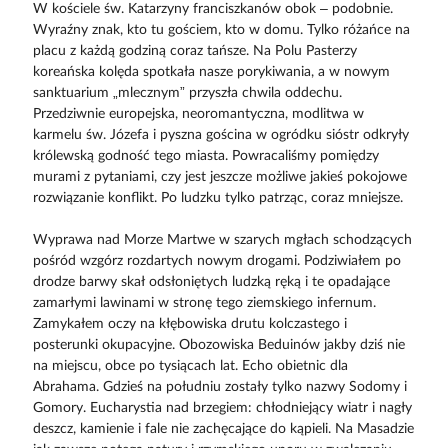
W kościele św. Katarzyny franciszkanów obok – podobnie.
Wyraźny znak, kto tu gościem, kto w domu. Tylko różańce na
placu z każdą godziną coraz tańsze. Na Polu Pasterzy
koreańska kolęda spotkała nasze porykiwania, a w nowym
sanktuarium „mlecznym” przyszła chwila oddechu.
Przedziwnie europejska, neoromantyczna, modlitwa w
karmelu św. Józefa i pyszna gościna w ogródku sióstr odkryły
królewską godność tego miasta. Powracaliśmy pomiędzy
murami z pytaniami, czy jest jeszcze możliwe jakieś pokojowe
rozwiązanie konflikt. Po ludzku tylko patrząc, coraz mniejsze.
Wyprawa nad Morze Martwe w szarych mgłach schodzących
pośród wzgórz rozdartych nowym drogami. Podziwiałem po
drodze barwy skał odsłoniętych ludzką ręką i te opadające
zamarłymi lawinami w stronę tego ziemskiego infernum.
Zamykałem oczy na kłębowiska drutu kolczastego i
posterunki okupacyjne. Obozowiska Beduinów jakby dziś nie
na miejscu, obce po tysiącach lat. Echo obietnic dla
Abrahama. Gdzieś na południu zostały tylko nazwy Sodomy i
Gomory. Eucharystia nad brzegiem: chłodniejący wiatr i nagły
deszcz, kamienie i fale nie zachęcające do kąpieli. Na Masadzie