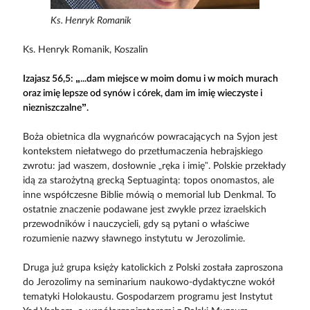
Ks. Henryk Romanik
Ks. Henryk Romanik, Koszalin
Izajasz 56,5: „...dam miejsce w moim domu i w moich murach
oraz imię lepsze od synów i córek, dam im imię wieczyste i
niezniszczalne”.
Boża obietnica dla wygnańców powracających na Syjon jest
kontekstem niełatwego do przetłumaczenia hebrajskiego
zwrotu: jad waszem, dosłownie „ręka i imię”. Polskie przekłady
idą za starożytną grecką Septuagintą: topos onomastos, ale
inne współczesne Biblie mówią o memorial lub Denkmal. To
ostatnie znaczenie podawane jest zwykle przez izraelskich
przewodników i nauczycieli, gdy są pytani o właściwe
rozumienie nazwy sławnego instytutu w Jerozolimie.
Druga już grupa księży katolickich z Polski została zaproszona
do Jerozolimy na seminarium naukowo-dydaktyczne wokół
tematyki Holokaustu. Gospodarzem programu jest Instytut