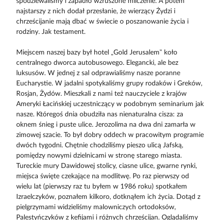
spodziewaliśmy i zapadło wzruszone milczenie. A potem
najstarszy z nich dodał przesłanie, że wierzący Żydzi i
chrześcijanie mają dbać w świecie o poszanowanie życia i
rodziny. Jak testament.
Miejscem naszej bazy był hotel „Gold Jerusalem” koło
centralnego dworca autobusowego. Elegancki, ale bez
luksusów. W jednej z sal odprawialiśmy nasze poranne
Eucharystie. W jadalni spotykaliśmy grupy rodaków i Greków,
Rosjan, Żydów. Mieszkali z nami też nauczyciele z krajów
Ameryki Łacińskiej uczestniczący w podobnym seminarium jak
nasze. Któregoś dnia obudziła nas nienaturalna cisza: za
oknem śnieg i puste ulice. Jerozolima na dwa dni zamarła w
zimowej szacie. To był dobry oddech w pracowitym programie
dwóch tygodni. Chętnie chodziliśmy pieszo ulicą Jafską,
pomiędzy nowymi dzielnicami w stronę starego miasta.
Tureckie mury Dawidowej stolicy, ciasne ulice, gwarne rynki,
miejsca święte czekające na modlitwę. Po raz pierwszy od
wielu lat (pierwszy raz tu byłem w 1986 roku) spotkałem
Izraelczyków, poznałem kilkoro, dotknąłem ich życia. Dotąd z
pielgrzymami widzieliśmy malowniczych ortodoksów,
Palestyńczyków z kefijami i różnych chrześcijan. Oglądaliśmy