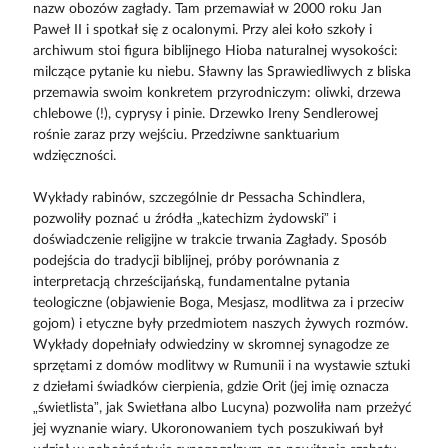
nazw obozów zagłady. Tam przemawiał w 2000 roku Jan
Paweł II i spotkał się z ocalonymi. Przy alei koło szkoły i
archiwum stoi figura biblijnego Hioba naturalnej wysokości:
milczące pytanie ku niebu. Sławny las Sprawiedliwych z bliska
przemawia swoim konkretem przyrodniczym: oliwki, drzewa
chlebowe (!), cyprysy i pinie. Drzewko Ireny Sendlerowej
rośnie zaraz przy wejściu. Przedziwne sanktuarium
wdzięczności.
Wykłady rabinów, szczególnie dr Pessacha Schindlera,
pozwoliły poznać u źródła „katechizm żydowski” i
doświadczenie religijne w trakcie trwania Zagłady. Sposób
podejścia do tradycji biblijnej, próby porównania z
interpretacją chrześcijańską, fundamentalne pytania
teologiczne (objawienie Boga, Mesjasz, modlitwa za i przeciw
gojom) i etyczne były przedmiotem naszych żywych rozmów.
Wykłady dopełniały odwiedziny w skromnej synagodze ze
sprzętami z domów modlitwy w Rumunii i na wystawie sztuki
z dziełami świadków cierpienia, gdzie Orit (jej imię oznacza
„świetlista”, jak Swietłana albo Lucyna) pozwoliła nam przeżyć
jej wyznanie wiary. Ukoronowaniem tych poszukiwań był