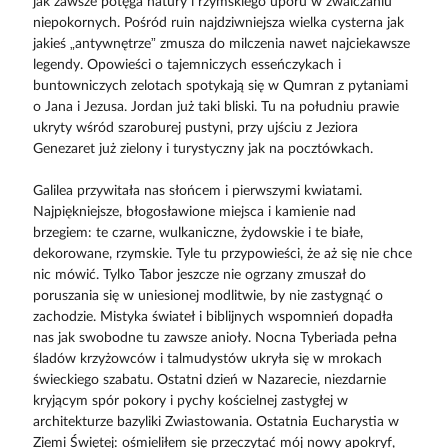
jak zawsze potęga natury i rzymskiego uporu w zwalczaniu
niepokornych. Pośród ruin najdziwniejsza wielka cysterna jak
jakieś „antywnętrze” zmusza do milczenia nawet najciekawsze
legendy. Opowieści o tajemniczych esseńczykach i
buntowniczych zelotach spotykają się w Qumran z pytaniami
o Jana i Jezusa. Jordan już taki bliski. Tu na południu prawie
ukryty wśród szaroburej pustyni, przy ujściu z Jeziora
Genezaret już zielony i turystyczny jak na pocztówkach.
Galilea przywitała nas słońcem i pierwszymi kwiatami.
Najpiękniejsze, błogosławione miejsca i kamienie nad
brzegiem: te czarne, wulkaniczne, żydowskie i te białe,
dekorowane, rzymskie. Tyle tu przypowieści, że aż się nie chce
nic mówić. Tylko Tabor jeszcze nie ogrzany zmuszał do
poruszania się w uniesionej modlitwie, by nie zastygnąć o
zachodzie. Mistyka świateł i biblijnych wspomnień dopadła
nas jak swobodne tu zawsze anioły. Nocna Tyberiada pełna
śladów krzyżowców i talmudystów ukryła się w mrokach
świeckiego szabatu. Ostatni dzień w Nazarecie, niezdarnie
kryjącym spór pokory i pychy kościelnej zastygłej w
architekturze bazyliki Zwiastowania. Ostatnia Eucharystia w
Ziemi Świętej: ośmieliłem się przeczytać mój nowy apokryf,