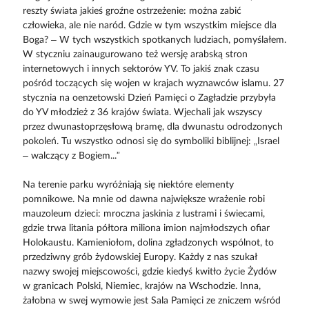
reszty świata jakieś groźne ostrzeżenie: można zabić
człowieka, ale nie naród. Gdzie w tym wszystkim miejsce dla
Boga? – W tych wszystkich spotkanych ludziach, pomyślałem.
W styczniu zainaugurowano też wersję arabską stron
internetowych i innych sektorów YV. To jakiś znak czasu
pośród toczących się wojen w krajach wyznawców islamu. 27
stycznia na oenzetowski Dzień Pamięci o Zagładzie przybyła
do YV młodzież z 36 krajów świata. Wjechali jak wszyscy
przez dwunastoprzęsłową bramę, dla dwunastu odrodzonych
pokoleń. Tu wszystko odnosi się do symboliki biblijnej: „Israel
– walczący z Bogiem...”
Na terenie parku wyróżniają się niektóre elementy
pomnikowe. Na mnie od dawna największe wrażenie robi
mauzoleum dzieci: mroczna jaskinia z lustrami i świecami,
gdzie trwa litania półtora miliona imion najmłodszych ofiar
Holokaustu. Kamieniołom, dolina zgładzonych wspólnot, to
przedziwny grób żydowskiej Europy. Każdy z nas szukał
nazwy swojej miejscowości, gdzie kiedyś kwitło życie Żydów
w granicach Polski, Niemiec, krajów na Wschodzie. Inna,
żałobna w swej wymowie jest Sala Pamięci ze zniczem wśród