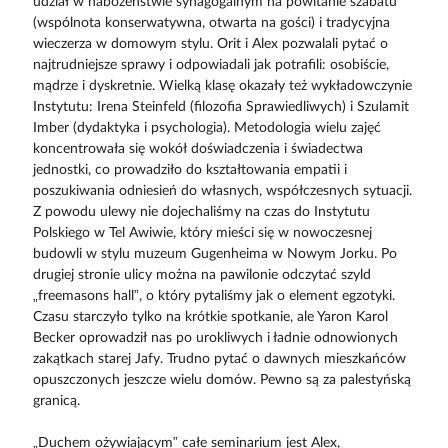
udział w nabożeństwie synagogalnym na powitanie szabatu
(wspólnota konserwatywna, otwarta na gości) i tradycyjna
wieczerza w domowym stylu. Orit i Alex pozwalali pytać o
najtrudniejsze sprawy i odpowiadali jak potrafili: osobiście,
mądrze i dyskretnie. Wielką klasę okazały też wykładowczynie
Instytutu: Irena Steinfeld (filozofia Sprawiedliwych) i Szulamit
Imber (dydaktyka i psychologia). Metodologia wielu zajęć
koncentrowała się wokół doświadczenia i świadectwa
jednostki, co prowadziło do kształtowania empatii i
poszukiwania odniesień do własnych, współczesnych sytuacji.
Z powodu ulewy nie dojechaliśmy na czas do Instytutu
Polskiego w Tel Awiwie, który mieści się w nowoczesnej
budowli w stylu muzeum Gugenheima w Nowym Jorku. Po
drugiej stronie ulicy można na pawilonie odczytać szyld
„freemasons hall”, o który pytaliśmy jak o element egzotyki.
Czasu starczyło tylko na krótkie spotkanie, ale Yaron Karol
Becker oprowadził nas po urokliwych i ładnie odnowionych
zakątkach starej Jafy. Trudno pytać o dawnych mieszkańców
opuszczonych jeszcze wielu domów. Pewno są za palestyńską
granicą.
„Duchem ożywiającym” całe seminarium jest Alex,