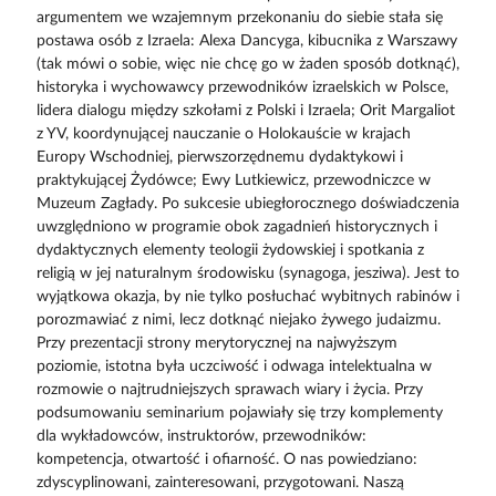
argumentem we wzajemnym przekonaniu do siebie stała się
postawa osób z Izraela: Alexa Dancyga, kibucnika z Warszawy
(tak mówi o sobie, więc nie chcę go w żaden sposób dotknąć),
historyka i wychowawcy przewodników izraelskich w Polsce,
lidera dialogu między szkołami z Polski i Izraela; Orit Margaliot
z YV, koordynującej nauczanie o Holokauście w krajach
Europy Wschodniej, pierwszorzędnemu dydaktykowi i
praktykującej Żydówce; Ewy Lutkiewicz, przewodniczce w
Muzeum Zagłady. Po sukcesie ubiegłorocznego doświadczenia
uwzględniono w programie obok zagadnień historycznych i
dydaktycznych elementy teologii żydowskiej i spotkania z
religią w jej naturalnym środowisku (synagoga, jesziwa). Jest to
wyjątkowa okazja, by nie tylko posłuchać wybitnych rabinów i
porozmawiać z nimi, lecz dotknąć niejako żywego judaizmu.
Przy prezentacji strony merytorycznej na najwyższym
poziomie, istotna była uczciwość i odwaga intelektualna w
rozmowie o najtrudniejszych sprawach wiary i życia. Przy
podsumowaniu seminarium pojawiały się trzy komplementy
dla wykładowców, instruktorów, przewodników:
kompetencja, otwartość i ofiarność. O nas powiedziano:
zdyscyplinowani, zainteresowani, przygotowani. Naszą