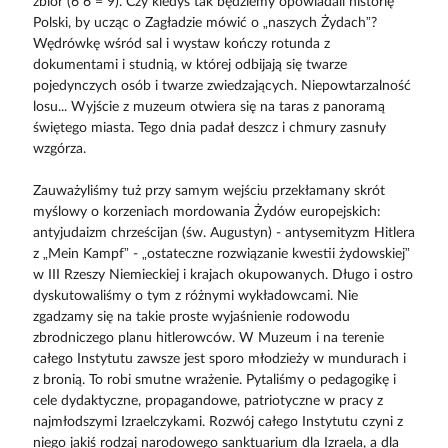
zbiór (6 6 = 9). Czy kiedyś tak będziemy opowiadali historię
Polski, by ucząc o Zagładzie mówić o „naszych Żydach”?
Wędrówkę wśród sal i wystaw kończy rotunda z
dokumentami i studnią, w której odbijają się twarze
pojedynczych osób i twarze zwiedzających. Niepowtarzalność
losu... Wyjście z muzeum otwiera się na taras z panoramą
świętego miasta. Tego dnia padał deszcz i chmury zasnuły
wzgórza.
Zauważyliśmy tuż przy samym wejściu przekłamany skrót
myślowy o korzeniach mordowania Żydów europejskich:
antyjudaizm chrześcijan (św. Augustyn) - antysemityzm Hitlera
z „Mein Kampf” - „ostateczne rozwiązanie kwestii żydowskiej”
w III Rzeszy Niemieckiej i krajach okupowanych. Długo i ostro
dyskutowaliśmy o tym z różnymi wykładowcami. Nie
zgadzamy się na takie proste wyjaśnienie rodowodu
zbrodniczego planu hitlerowców. W Muzeum i na terenie
całego Instytutu zawsze jest sporo młodzieży w mundurach i
z bronią. To robi smutne wrażenie. Pytaliśmy o pedagogikę i
cele dydaktyczne, propagandowe, patriotyczne w pracy z
najmłodszymi Izraelczykami. Rozwój całego Instytutu czyni z
niego jakiś rodzaj narodowego sanktuarium dla Izraela, a dla