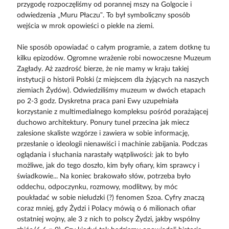
przygodę rozpoczęliśmy od porannej mszy na Golgocie i
odwiedzenia „Muru Płaczu”. To był symboliczny sposób
wejścia w mrok opowieści o piekle na ziemi.
Nie sposób opowiadać o całym programie, a zatem dotknę tu
kilku epizodów. Ogromne wrażenie robi nowoczesne Muzeum
Zagłady. Aż zazdrość bierze, że nie mamy w kraju takiej
instytucji o historii Polski (z miejscem dla żyjących na naszych
ziemiach Żydów). Odwiedziliśmy muzeum w dwóch etapach
po 2-3 godz. Dyskretna praca pani Ewy uzupełniała
korzystanie z multimedialnego kompleksu pośród porażającej
duchowo architektury. Ponury tunel przecina jak miecz
zalesione skaliste wzgórze i zawiera w sobie informację,
przesłanie o ideologii nienawiści i machinie zabijania. Podczas
oglądania i słuchania narastały wątpliwości: jak to było
możliwe, jak do tego doszło, kim były ofiary, kim sprawcy i
świadkowie... Na koniec brakowało słów, potrzeba było
oddechu, odpoczynku, rozmowy, modlitwy, by móc
poukładać w sobie nieludzki (?) fenomen Szoa. Cyfry znaczą
coraz mniej, gdy Żydzi i Polacy mówią o 6 milionach ofiar
ostatniej wojny, ale 3 z nich to polscy Żydzi, jakby wspólny