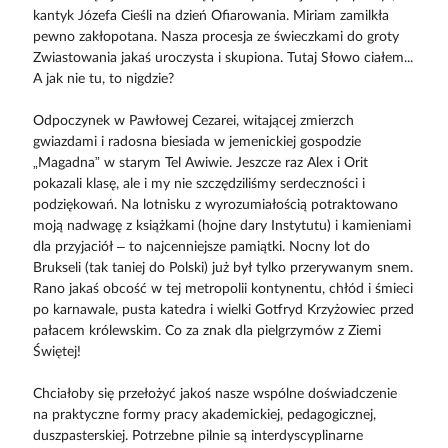
kantyk Józefa Cieśli na dzień Ofiarowania. Miriam zamilkła
pewno zakłopotana. Nasza procesja ze świeczkami do groty
Zwiastowania jakaś uroczysta i skupiona. Tutaj Słowo ciałem...
A jak nie tu, to nigdzie?
Odpoczynek w Pawłowej Cezarei, witającej zmierzch
gwiazdami i radosna biesiada w jemenickiej gospodzie
„Magadna” w starym Tel Awiwie. Jeszcze raz Alex i Orit
pokazali klasę, ale i my nie szczędziliśmy serdeczności i
podziękowań. Na lotnisku z wyrozumiałością potraktowano
moją nadwagę z książkami (hojne dary Instytutu) i kamieniami
dla przyjaciół – to najcenniejsze pamiątki. Nocny lot do
Brukseli (tak taniej do Polski) już był tylko przerywanym snem.
Rano jakaś obcość w tej metropolii kontynentu, chłód i śmieci
po karnawale, pusta katedra i wielki Gotfryd Krzyżowiec przed
pałacem królewskim. Co za znak dla pielgrzymów z Ziemi
Świętej!
Chciałoby się przełożyć jakoś nasze wspólne doświadczenie
na praktyczne formy pracy akademickiej, pedagogicznej,
duszpasterskiej. Potrzebne pilnie są interdyscyplinarne