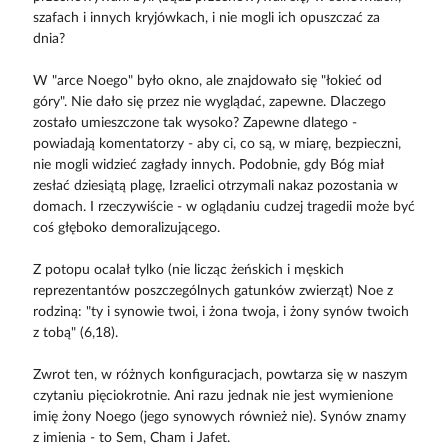
szafach i innych kryjówkach, i nie mogli ich opuszczać za
dnia?
W "arce Noego" było okno, ale znajdowało się "łokieć od
góry". Nie dało się przez nie wyglądać, zapewne. Dlaczego
zostało umieszczone tak wysoko? Zapewne dlatego -
powiadają komentatorzy - aby ci, co są, w miarę, bezpieczni,
nie mogli widzieć zagłady innych. Podobnie, gdy Bóg miał
zesłać dziesiątą plagę, Izraelici otrzymali nakaz pozostania w
domach. I rzeczywiście - w oglądaniu cudzej tragedii może być
coś głęboko demoralizującego.
Z potopu ocalał tylko (nie licząc żeńskich i męskich
reprezentantów poszczególnych gatunków zwierząt) Noe z
rodziną: "ty i synowie twoi, i żona twoja, i żony synów twoich
z tobą" (6,18).
Zwrot ten, w różnych konfiguracjach, powtarza się w naszym
czytaniu pięciokrotnie. Ani razu jednak nie jest wymienione
imię żony Noego (jego synowych również nie). Synów znamy
z imienia - to Sem, Cham i Jafet.