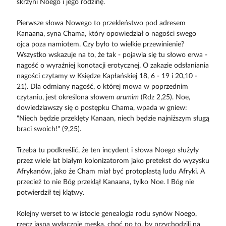
skrzyni Noego i jego rodzinę.
Pierwsze słowa Nowego to przekleństwo pod adresem
Kanaana, syna Chama, który opowiedział o nagości swego
ojca poza namiotem. Czy było to wielkie przewinienie?
Wszystko wskazuje na to, że tak - pojawia się tu słowo erwa -
nagość o wyraźniej konotacji erotycznej. O zakazie odsłaniania
nagości czytamy w Księdze Kapłańskiej 18, 6 - 19 i 20,10 -
21). Dla odmiany nagość, o której mowa w poprzednim
czytaniu, jest określona słowem
arumim
(Rdz 2,25). Noe,
dowiedziawszy się o postępku Chama, wpada w gniew:
"Niech będzie przeklęty Kanaan, niech będzie najniższym sługą
braci swoich!" (9,25).
Trzeba tu podkreślić, że ten incydent i słowa Noego służyły
przez wiele lat białym kolonizatorom jako pretekst do wyzysku
Afrykanów, jako że Cham miał być protoplastą ludu Afryki. A
przecież to nie Bóg przeklął Kanaana, tylko Noe. I Bóg nie
potwierdził tej klątwy.
Kolejny werset to w istocie genealogia rodu synów Noego,
rzecz jasna wyłącznie męska, choć po to, by przychodzili na