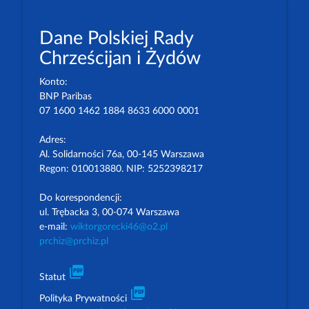
Dane Polskiej Rady
Chrześcijan i Żydów
Konto:
BNP Paribas
07 1600 1462 1884 8633 6000 0001
Adres:
Al. Solidarności 76a, 00-145 Warszawa
Regon: 010013880. NIP: 5252398217
Do korespondencji:
ul. Trębacka 3, 00-074 Warszawa
e-mail:
wiktorgorecki46@o2.pl
prchiz@prchiz.pl
picture_as_pdf
Statut
picture_as_pdf
Polityka Prywatności