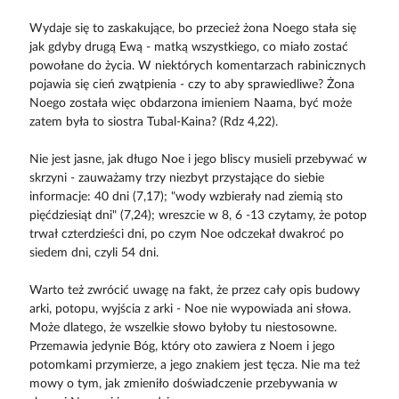
Wydaje się to zaskakujące, bo przecież żona Noego stała się
jak gdyby drugą Ewą - matką wszystkiego, co miało zostać
powołane do życia. W niektórych komentarzach rabinicznych
pojawia się cień zwątpienia - czy to aby sprawiedliwe? Żona
Noego została więc obdarzona imieniem Naama, być może
zatem była to siostra Tubal-Kaina? (Rdz 4,22).
Nie jest jasne, jak długo Noe i jego bliscy musieli przebywać w
skrzyni - zauważamy trzy niezbyt przystające do siebie
informacje: 40 dni (7,17); "wody wzbierały nad ziemią sto
pięćdziesiąt dni" (7,24); wreszcie w 8, 6 -13 czytamy, że potop
trwał czterdzieści dni, po czym Noe odczekał dwakroć po
siedem dni, czyli 54 dni.
Warto też zwrócić uwagę na fakt, że przez cały opis budowy
arki, potopu, wyjścia z arki - Noe nie wypowiada ani słowa.
Może dlatego, że wszelkie słowo byłoby tu niestosowne.
Przemawia jedynie Bóg, który oto zawiera z Noem i jego
potomkami przymierze, a jego znakiem jest tęcza. Nie ma też
mowy o tym, jak zmieniło doświadczenie przebywania w