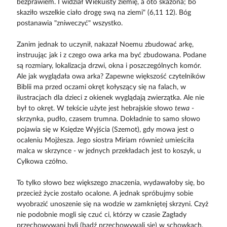
bezprawiem. I widział Wiekuisty ziemię, a oto skażona; bo
skaziło wszelkie ciało drogę swą na ziemi" (6,11 12). Bóg
postanawia "zniweczyć" wszystko.
Zanim jednak to uczynił, nakazał Noemu zbudować arkę,
instruując jak i z czego owa arka ma być zbudowana. Podane
są rozmiary, lokalizacja drzwi, okna i poszczególnych komór.
Ale jak wyglądała owa arka? Zapewne większość czytelników
Biblii ma przed oczami okręt kołyszący się na falach, w
ilustracjach dla dzieci z okienek wyglądają zwierzątka. Ale nie
był to okręt. W tekście użyte jest hebrajskie słowo
tewa
-
skrzynka, pudło, czasem trumna. Dokładnie to samo słowo
pojawia się w Księdze Wyjścia (Szemot), gdy mowa jest o
ocaleniu Mojżesza. Jego siostra Miriam również umieściła
malca w skrzynce - w jednych przekładach jest to koszyk, u
Cylkowa czółno.
To tylko słowo bez większego znaczenia, wydawałoby się, bo
przecież życie zostało ocalone. A jednak spróbujmy sobie
wyobrazić unoszenie się na wodzie w zamkniętej skrzyni. Czyż
nie podobnie mogli się czuć ci, którzy w czasie Zagłady
przechowywani byli (bądź przechowywali się) w schowkach,