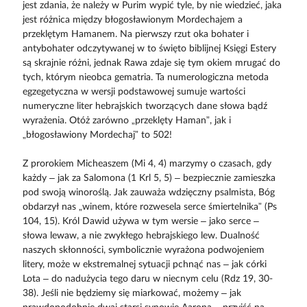
jest zdania, że należy w Purim wypić tyle, by nie wiedzieć, jaka
jest różnica między błogosławionym Mordechajem a
przeklętym Hamanem. Na pierwszy rzut oka bohater i
antybohater odczytywanej w to święto biblijnej Księgi Estery
są skrajnie różni, jednak Rawa zdaje się tym okiem mrugać do
tych, którym nieobca gematria. Ta numerologiczna metoda
egzegetyczna w wersji podstawowej sumuje wartości
numeryczne liter hebrajskich tworzących dane słowa bądź
wyrażenia. Otóż zarówno „przeklęty Haman”, jak i
„błogosławiony Mordechaj” to 502!
Z prorokiem Micheaszem (Mi 4, 4) marzymy o czasach, gdy
każdy – jak za Salomona (1 Krl 5, 5) – bezpiecznie zamieszka
pod swoją winoroślą. Jak zauważa wdzięczny psalmista, Bóg
obdarzył nas „winem, które rozwesela serce śmiertelnika” (Ps
104, 15). Król Dawid używa w tym wersie – jako serce –
słowa lewaw, a nie zwykłego hebrajskiego lew. Dualność
naszych skłonności, symbolicznie wyrażona podwojeniem
litery, może w ekstremalnej sytuacji pchnąć nas – jak córki
Lota – do nadużycia tego daru w niecnym celu (Rdz 19, 30-
38). Jeśli nie będziemy się miarkować, możemy – jak