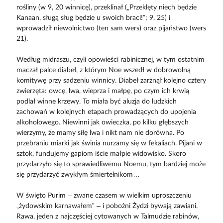
rośliny (w 9, 20 winnicę), przeklinał („Przeklęty niech będzie
Kanaan, sługą sług będzie u swoich braci!”; 9, 25) i
wprowadził niewolnictwo (ten sam wers) oraz pijaństwo (wers
21).
Według midraszu, czyli opowieści rabinicznej, w tym ostatnim
maczał palce diabeł, z którym Noe wszedł w dobrowolną
komitywę przy sadzeniu winnicy. Diabeł zarżnął kolejno cztery
zwierzęta: owcę, lwa, wieprza i małpę, po czym ich krwią
podlał winne krzewy. To miała być aluzja do ludzkich
zachowań w kolejnych etapach prowadzących do upojenia
alkoholowego. Niewinni jak owieczka, po kilku głębszych
wierzymy, że mamy siłę lwa i nikt nam nie dorówna. Po
przebraniu miarki jak świnia nurzamy się w fekaliach. Pijani w
sztok, fundujemy gapiom iście małpie widowisko. Skoro
przydarzyło się to sprawiedliwemu Noemu, tym bardziej może
się przydarzyć zwykłym śmiertelnikom…
W święto Purim – zwane czasem w wielkim uproszczeniu
„żydowskim karnawałem” – i pobożni Żydzi bywają zawiani.
Rawa, jeden z najczęściej cytowanych w Talmudzie rabinów,