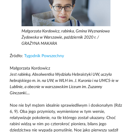
Małgorzata Kordowicz, rabinka, Gmina Wyznaniowa
Żydowska w Warszawie, październik 2020 r. /
GRAŻYNA MAKARA
Źródło:
Tygodnik Powszechny
Małgorzata Kordowicz
Jest rabinką. Absolwentka Wydziału Hebraistyki UW, uczyła
hebrajskiego m. in. na UW, w WLH im. J. Kuronia i na UMCS-ie w
Lublinie, a obecnie w warszawskim Liceum im. Zuzanny
Ginczanki....
Noe nie był mężem idealnie sprawiedliwym i doskonałym (Rdz
6, 9). Oba jego przymioty, wymienione w tym wersie,
relatywizuje pokolenie, na tle którego został ukazany. Choć
rabini widzą w nim po czterokroć pioniera, bilans jego
dziedzictwa nie wypada pomyślnie. Noe jako pierwszy sadził