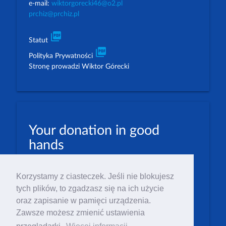
e-mail:
wiktorgorecki46@o2.pl
prchiz@prchiz.pl
picture_as_pdf
Statut
picture_as_pdf
Polityka Prywatności
Stronę prowadzi Wiktor Górecki
Your donation in good
hands
PLN: 07 1600 1462 1884 8633 6000 0001
Korzystamy z ciasteczek. Jeśli nie blokujesz
EUR: 23 1600 1462 1884 8633 6000 0004
tych plików, to zgadzasz się na ich użycie
Numer IBAN: PL23 1 600 1462 1884 8633 6000
oraz zapisanie w pamięci urządzenia.
0004
Zawsze możesz zmienić ustawienia
Numer BIC/SWIFT: PPABPLPK