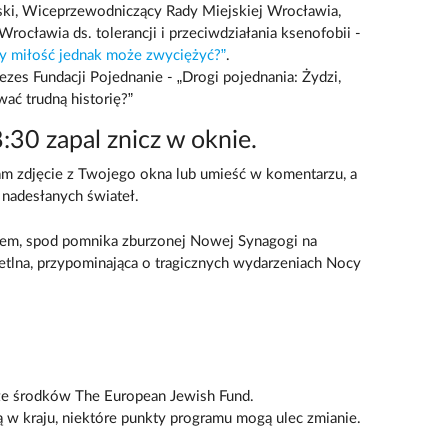
ski, Wiceprzewodniczący Rady Miejskiej Wrocławia,
rocławia ds. tolerancji i przeciwdziałania ksenofobii -
zy miłość jednak może zwyciężyć?”
.
zes Fundacji Pojednanie - „Drogi pojednania: Żydzi,
wać trudną historię?”
8:30 zapal znicz w oknie.
 nam zdjęcie z Twojego okna lub umieść w komentarzu, a
nadesłanych świateł.
em, spod pomnika zburzonej Nowej Synagogi na
etlna, przypominająca o tragicznych wydarzeniach Nocy
 ze środków The European Jewish Fund.
 w kraju, niektóre punkty programu mogą ulec zmianie.