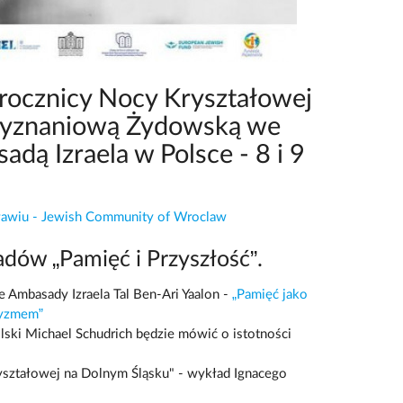
rocznicy Nocy Kryształowej
Wyznaniową Żydowską we
dą Izraela w Polsce - 8 i 9
awiu - Jewish Community of Wroclaw
adów „Pamięć i Przyszłość”.
 Ambasady Izraela Tal Ben-Ari Yaalon -
„Pamięć jako
tyzmem”
lski Michael Schudrich będzie mówić o istotności
ształowej na Dolnym Śląsku" - wykład Ignacego