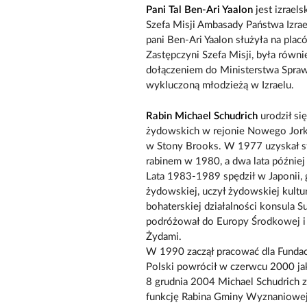
Pani Tal Ben-Ari Yaalon
jest izrael
Szefa Misji Ambasady Państwa Izrae
pani Ben-Ari Yaalon służyła na plac
Zastępczyni Szefa Misji, była równ
dołączeniem do Ministerstwa Spraw 
wykluczoną młodzieżą w Izraelu.
Rabin Michael Schudrich
urodził si
żydowskich w rejonie Nowego Jorku
w Stony Brooks. W 1977 uzyskał st
rabinem w 1980, a dwa lata później
Lata 1983-1989 spędził w Japonii, 
żydowskiej, uczył żydowskiej kultury
bohaterskiej działalności konsula Su
podróżował do Europy Środkowej i 
Żydami.
W 1990 zaczął pracować dla Fundac
Polski powrócił w czerwcu 2000 ja
8 grudnia 2004 Michael Schudrich 
funkcję Rabina Gminy Wyznaniowe