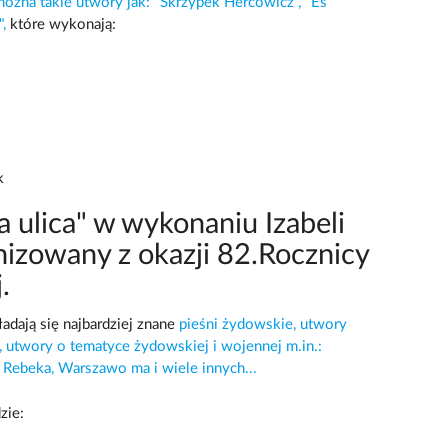
ożna takie utwory jak: "Skrzypek Hercowicz", "Es
",
które wykonają:
k
 ulica" w wykonaniu Izabeli
nizowany z okazji 82.Rocznicy
.
dają się najbardziej znane
pieśni żydowskie, utwory
utwory o tematyce żydowskiej i wojennej m.in.:
 Rebeka, Warszawo ma i wiele innych...
zie: