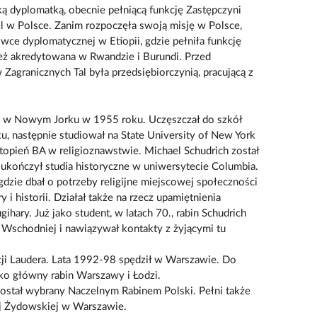
ską dyplomatką, obecnie pełniącą funkcję Zastępczyni
l w Polsce. Zanim rozpoczęła swoją misję w Polsce,
ówce dyplomatycznej w Etiopii, gdzie pełniła funkcję
ież akredytowana w Rwandzie i Burundi. Przed
Zagranicznych Tal była przedsiębiorczynią, pracującą z
ę w Nowym Jorku w 1955 roku. Uczęszczał do szkół
, następnie studiował na State University of New York
opień BA w religioznawstwie. Michael Schudrich został
 ukończył studia historyczne w uniwersytecie Columbia.
gdzie dbał o potrzeby religijne miejscowej społeczności
 i historii. Działał także na rzecz upamiętnienia
gihary. Już jako student, w latach 70., rabin Schudrich
Wschodniej i nawiązywał kontakty z żyjącymi tu
ji Laudera. Lata 1992-98 spędził w Warszawie. Do
ko główny rabin Warszawy i Łodzi.
został wybrany Naczelnym Rabinem Polski. Pełni także
j Żydowskiej w Warszawie.