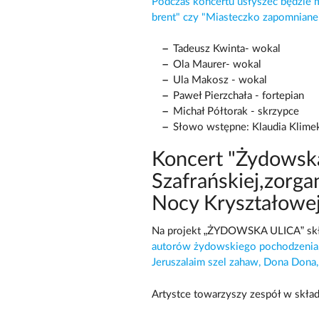
Podczas koncertu usłyszeć będzie m
brent" czy "Miasteczko zapomniane
Tadeusz Kwinta- wokal
Ola Maurer- wokal
Ula Makosz - wokal
Paweł Pierzchała - fortepian
Michał Półtorak - skrzypce
Słowo wstępne: Klaudia Klime
Koncert "Żydowska
Szafrańskiej,zorga
Nocy Kryształowej
Na projekt „ŻYDOWSKA ULICA” skła
autorów żydowskiego pochodzenia, 
Jeruszalaim szel zahaw, Dona Dona,
Artystce towarzyszy zespół w skład