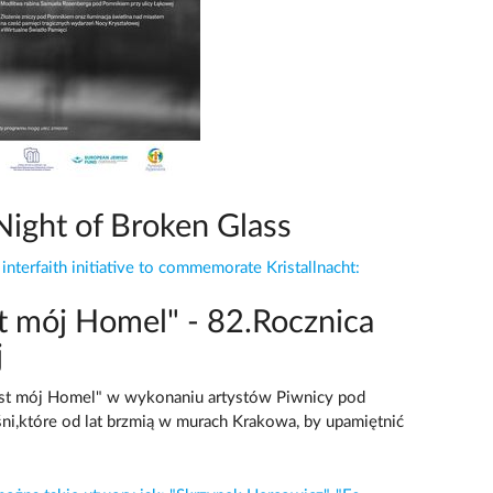
 Night of Broken Glass
interfaith initiative to commemorate Kristallnacht:
st mój Homel" - 82.Rocznica
j
est mój Homel" w wykonaniu artystów Piwnicy pod
ni,które od lat brzmią w murach Krakowa, by upamiętnić