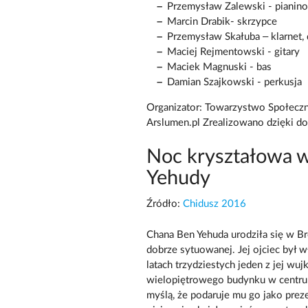
Przemysław Zalewski - pianino
Marcin Drabik- skrzypce
Przemysław Skałuba – klarnet,
Maciej Rejmentowski - gitary
Maciek Magnuski - bas
Damian Szajkowski - perkusja
Organizator: Towarzystwo Społeczn
Arslumen.pl Zrealizowano dzięki do
Noc kryształowa w
Yehudy
Źródło:
Chidusz 2016
Chana Ben Yehuda urodziła się w Bres
dobrze sytuowanej. Jej ojciec był 
latach trzydziestych jeden z jej wu
wielopiętrowego budynku w centrum m
myślą, że podaruje mu go jako prez