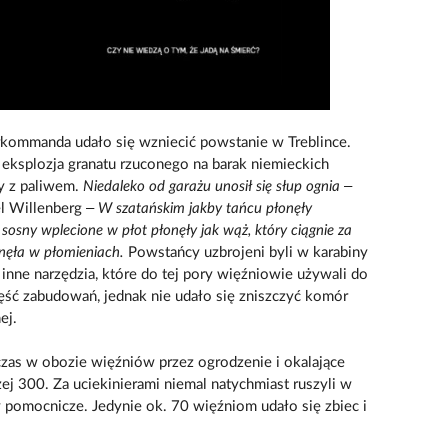
rkommanda udało się wzniecić powstanie w Treblince.
 eksplozja granatu rzuconego na barak niemieckich
y z paliwem.
Niedaleko od garażu unosił się słup ognia
–
el Willenberg –
W szatańskim jakby tańcu płonęły
 sosny wplecione w płot płonęły jak wąż, który ciągnie za
anęła w płomieniach.
Powstańcy uzbrojeni byli w karabiny
 inne narzędzia, które do tej pory więźniowie używali do
ęść zabudowań, jednak nie udało się zniszczyć komór
ej.
as w obozie więźniów przez ogrodzenie i okalające
ej 300. Za uciekinierami niemal natychmiast ruszyli w
y pomocnicze. Jedynie ok. 70 więźniom udało się zbiec i