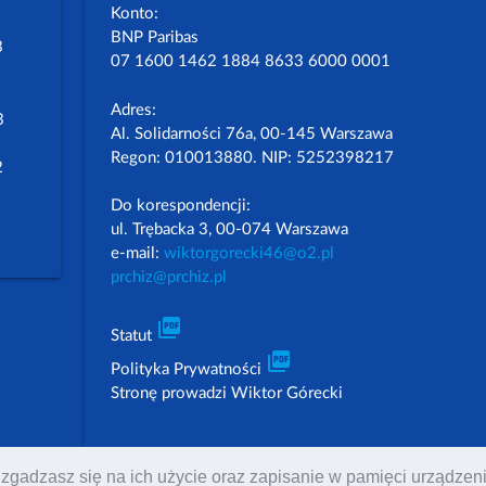
Konto:
BNP Paribas
3
07 1600 1462 1884 8633 6000 0001
Adres:
3
Al. Solidarności 76a, 00-145 Warszawa
Regon: 010013880. NIP: 5252398217
2
Do korespondencji:
ul. Trębacka 3, 00-074 Warszawa
e-mail:
wiktorgorecki46@o2.pl
prchiz@prchiz.pl
picture_as_pdf
Statut
picture_as_pdf
Polityka Prywatności
Stronę prowadzi Wiktor Górecki
 to zgadzasz się na ich użycie oraz zapisanie w pamięci urządz