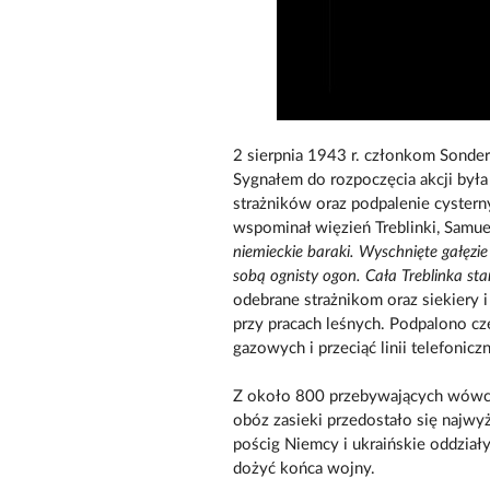
2 sierpnia 1943 r. członkom Sonde
Sygnałem do rozpoczęcia akcji była
strażników oraz podpalenie cystern
wspominał więzień Treblinki, Samu
niemieckie baraki. Wyschnięte gałęzie
sobą ognisty ogon. Cała Treblinka st
odebrane strażnikom oraz siekiery i
przy pracach leśnych. Podpalono cz
gazowych i przeciąć linii telefoniczn
Z około 800 przebywających wówcz
obóz zasieki przedostało się najwyż
pościg Niemcy i ukraińskie oddział
dożyć końca wojny.