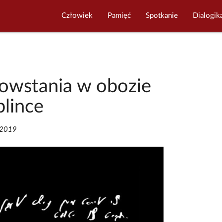
Człowiek
Pamięć
Spotkanie
Dialogik
powstania w obozie
blince
/2019