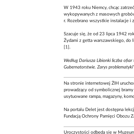
W 1943 roku Niemcy, chcąc zatrzeć 
wykopywanych z masowych grobów 
r. Rozebrano wszystkie instalacje i
Szacuje się, że od 23 lipca 1942 rok
Żydami z getta warszawskiego, do l
[1].
Według Dariusza Libionki liczba ofi
Gubernatorstwie. Zarys problematyk
Na stronie internetowej ŻIH uruchom
prowadzący od symbolicznej bramy 
usytuowane rampa, magazyny, komory
Na portalu Delet jest dostępna lekc
Fundacją Ochrony Pamięci Obozu Zag
Uroczystości odbędą się w Muzeum 