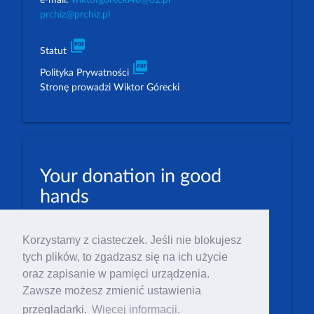
e-mail:
wiktorgorecki46@o2.pl
prchiz@prchiz.pl
picture_as_pdf
Statut
picture_as_pdf
Polityka Prywatności
Stronę prowadzi Wiktor Górecki
Your donation in good
hands
PLN: 07 1600 1462 1884 8633 6000 0001
Korzystamy z ciasteczek. Jeśli nie blokujesz
EUR: 23 1600 1462 1884 8633 6000 0004
tych plików, to zgadzasz się na ich użycie
Numer IBAN: PL23 1 600 1462 1884 8633 6000
oraz zapisanie w pamięci urządzenia.
0004
Zawsze możesz zmienić ustawienia
Numer BIC/SWIFT: PPABPLPK
przeglądarki.
Więcej informacji.