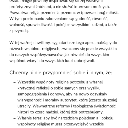
świata religie powinny inspirować się raczej własnymi
profetycznymi źródłami, a nie służyć interesom możnych.
Prawdziwa religia przemienia przemoc w (powszechną) miłość.
W tym przekonaniu zakorzenione są: godność, równość,
wolność, sprawiedliwość i pokój ze wszystkimi ludźmi, a także
z przyrodą.
W tej ważnej chwili my, sygnatariusze tego apelu, należący do
różnych wspólnot religijnych, zwracamy się przede wszystkim
do naszych współwyznawców, jak również do wszystkim
wspólnot wiary i do wszystkich ludzi dobrej woli.
Chcemy pilnie przypomnieć sobie i innym, że:
Wszystkie wspólnoty religijne potrzebują własnej
krytycznej refleksji o sobie samych oraz wysiłku
samopogłębienia i odnowy, aby na nowo odzyskały
wiarygodność i moralny autorytet, które (często słusznie)
utraciły. Wewnętrzne reformy i teologiczna świadomość
historii to część nadziei, której dziś potrzebujemy.
Właśnie teraz, aby być narzędziem pojednania i pokoju,
wspólnoty religijne muszą przezwyciężyć wszelkie