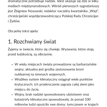
dramatycznie potrzebuje nadziei. Tekst ukazuje się dziś w kilku
mediach międzynarodowych. Wśród pierwszych sygnatariuszy
jest Zbigniew Nosowski, redaktor naczelny kwartalnika „Więź”,
chrześcijański współprzewodniczący Polskiej Rady Chrześcijan
i Żydów.
Oto pełny tekst apelu:
1. Rozchwiany świat
Żyjemy w świecie, który się chwieje. Wyzwania, które stoją
przed ludzkością, są olbrzymie.
W wielu miejscach świata prowadzone są barbarzyńskie
wojny; aktualna jest groźba zastosowania broni
nuklearnej na terenach wojennych.
Wrażliwy system klimatyczny osiągnął wiele punktów
krytycznych; ich przekroczenie zagraża całej ziemi jako
miejscu do życia.
Wojny, brak nadziei spowodowany ubóstwem oraz
katastrofy klimatyczne spowodowały, że ponad 100
milionów ludzi opuściło swe domy; tymczasem w krajach