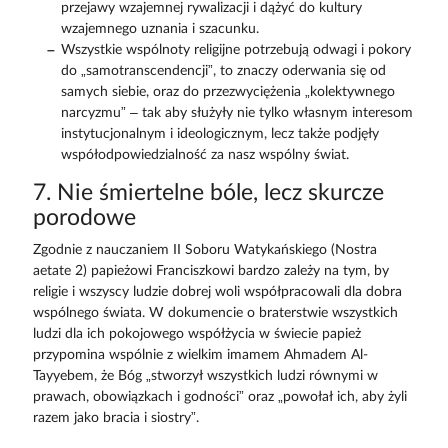
przejawy wzajemnej rywalizacji i dążyć do kultury
wzajemnego uznania i szacunku.
Wszystkie wspólnoty religijne potrzebują odwagi i pokory
do „samotranscendencji”, to znaczy oderwania się od
samych siebie, oraz do przezwyciężenia „kolektywnego
narcyzmu” – tak aby służyły nie tylko własnym interesom
instytucjonalnym i ideologicznym, lecz także podjęły
współodpowiedzialność za nasz wspólny świat.
7. Nie śmiertelne bóle, lecz skurcze
porodowe
Zgodnie z nauczaniem II Soboru Watykańskiego (Nostra
aetate 2) papieżowi Franciszkowi bardzo zależy na tym, by
religie i wszyscy ludzie dobrej woli współpracowali dla dobra
wspólnego świata. W dokumencie o braterstwie wszystkich
ludzi dla ich pokojowego współżycia w świecie papież
przypomina wspólnie z wielkim imamem Ahmadem Al-
Tayyebem, że Bóg „stworzył wszystkich ludzi równymi w
prawach, obowiązkach i godności” oraz „powołał ich, aby żyli
razem jako bracia i siostry”.