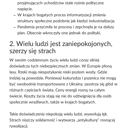
przyjmujących uchodźców stale rośnie polityczne
napięcie.
W krajach bogatych proces informatyzacji zmienia
struktury społeczne podobnie jak kiedyś industrializacja.
Pandemia przyćmiła te procesy i zepchnęła je na dalszy
plan. Obecnie wkroczyły one jednak do polityki.
2. Wielu ludzi jest zaniepokojonych,
szerzy się strach
W swoim codziennym życiu wielu ludzi coraz silniej
doświadcza tych niebezpiecznych zmian. W Europie płoną
lasy. Rzeki mają niespotykanie niski poziom wody. Gdzie
indziej są powodzie. Ponieważ kukurydza i pszenica nie mogą
być swobodnie transportowane z Ukrainy, zaostrza się głód w
różnych częściach świata. Ceny energii rosną na całym
świecie. Koszty życia stają się nie do udźwignięcia dla osób
społecznie wrażliwych, także w krajach bogatych.
Takie doświadczenia niepokoją wielu ludzi, wywołują lęk.
Strach niszczy solidarność i wytwarza „antykulturę” rosnącej
rywalizacji.