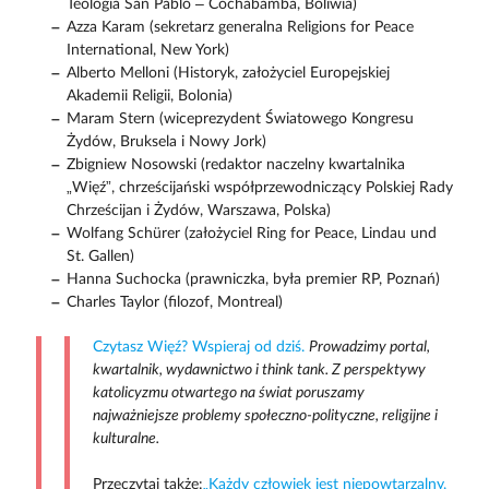
Teologia San Pablo – Cochabamba, Boliwia)
Azza Karam (sekretarz generalna Religions for Peace
International, New York)
Alberto Melloni (Historyk, założyciel Europejskiej
Akademii Religii, Bolonia)
Maram Stern (wiceprezydent Światowego Kongresu
Żydów, Bruksela i Nowy Jork)
Zbigniew Nosowski (redaktor naczelny kwartalnika
„Więź”, chrześcijański współprzewodniczący Polskiej Rady
Chrześcijan i Żydów, Warszawa, Polska)
Wolfang Schürer (założyciel Ring for Peace, Lindau und
St. Gallen)
Hanna Suchocka (prawniczka, była premier RP, Poznań)
Charles Taylor (filozof, Montreal)
Czytasz Więź? Wspieraj od dziś.
Prowadzimy portal,
kwartalnik, wydawnictwo i think tank. Z perspektywy
katolicyzmu otwartego na świat poruszamy
najważniejsze problemy społeczno-polityczne, religijne i
kulturalne.
Przeczytaj także:
„Każdy człowiek jest niepowtarzalny,