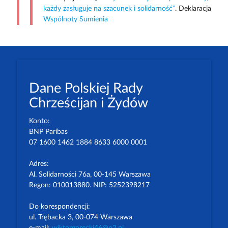
każdy zasługuje na szacunek i solidarność”
. Deklaracja
Wspólnoty Sumienia
Dane Polskiej Rady
Chrześcijan i Żydów
Konto:
BNP Paribas
07 1600 1462 1884 8633 6000 0001
Adres:
Al. Solidarności 76a, 00-145 Warszawa
Regon: 010013880. NIP: 5252398217
Do korespondencji:
ul. Trębacka 3, 00-074 Warszawa