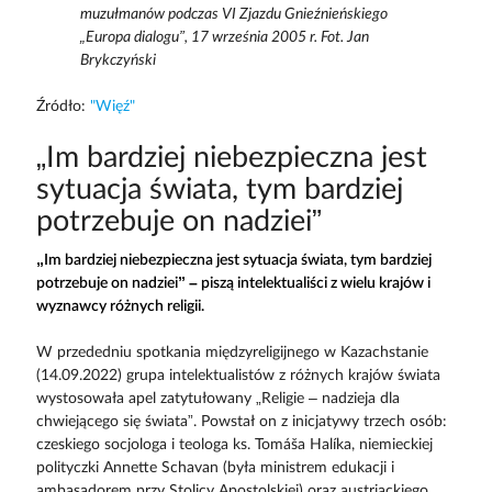
muzułmanów podczas VI Zjazdu Gnieźnieńskiego
„Europa dialogu”, 17 września 2005 r. Fot. Jan
Brykczyński
Źródło:
"Więź"
„Im bardziej niebezpieczna jest
sytuacja świata, tym bardziej
potrzebuje on nadziei”
„Im bardziej niebezpieczna jest sytuacja świata, tym bardziej
potrzebuje on nadziei” – piszą intelektualiści z wielu krajów i
wyznawcy różnych religii.
W przededniu spotkania międzyreligijnego w Kazachstanie
(14.09.2022) grupa intelektualistów z różnych krajów świata
wystosowała apel zatytułowany „Religie – nadzieja dla
chwiejącego się świata”. Powstał on z inicjatywy trzech osób:
czeskiego socjologa i teologa ks. Tomáša Halíka, niemieckiej
polityczki Annette Schavan (była ministrem edukacji i
ambasadorem przy Stolicy Apostolskiej) oraz austriackiego