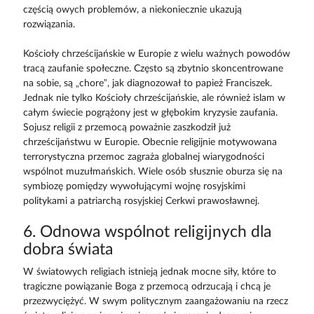
częścią owych problemów, a niekoniecznie ukazują
rozwiązania.
Kościoły chrześcijańskie w Europie z wielu ważnych powodów
tracą zaufanie społeczne. Często są zbytnio skoncentrowane
na sobie, są „chore”, jak diagnozował to papież Franciszek.
Jednak nie tylko Kościoły chrześcijańskie, ale również islam w
całym świecie pogrążony jest w głębokim kryzysie zaufania.
Sojusz religii z przemocą poważnie zaszkodził już
chrześcijaństwu w Europie. Obecnie religijnie motywowana
terrorystyczna przemoc zagraża globalnej wiarygodności
wspólnot muzułmańskich. Wiele osób słusznie oburza się na
symbiozę pomiędzy wywołującymi wojnę rosyjskimi
politykami a patriarchą rosyjskiej Cerkwi prawosławnej.
6. Odnowa wspólnot religijnych dla
dobra świata
W światowych religiach istnieją jednak mocne siły, które to
tragiczne powiązanie Boga z przemocą odrzucają i chcą je
przezwyciężyć. W swym politycznym zaangażowaniu na rzecz