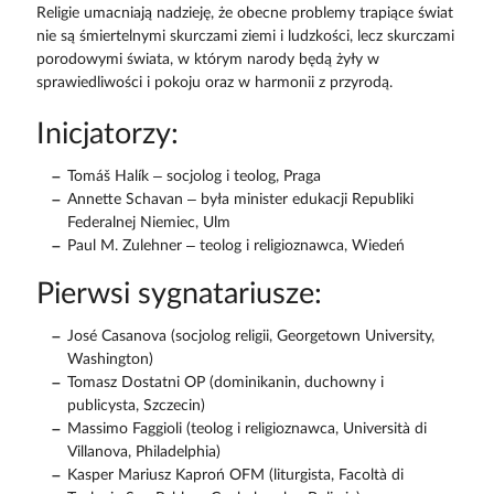
Religie umacniają nadzieję, że obecne problemy trapiące świat
nie są śmiertelnymi skurczami ziemi i ludzkości, lecz skurczami
porodowymi świata, w którym narody będą żyły w
sprawiedliwości i pokoju oraz w harmonii z przyrodą.
Inicjatorzy:
Tomáš Halík – socjolog i teolog, Praga
Annette Schavan – była minister edukacji Republiki
Federalnej Niemiec, Ulm
Paul M. Zulehner – teolog i religioznawca, Wiedeń
Pierwsi sygnatariusze:
José Casanova (socjolog religii, Georgetown University,
Washington)
Tomasz Dostatni OP (dominikanin, duchowny i
publicysta, Szczecin)
Massimo Faggioli (teolog i religioznawca, Università di
Villanova, Philadelphia)
Kasper Mariusz Kaproń OFM (liturgista, Facoltà di