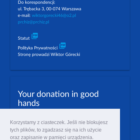
Do korespondencji:
ul. Trębacka 3, 00-074 Warszawa
e-mail:
wiktorgorecki46@o2.pl
prchiz@prchiz.pl
picture_as_pdf
Statut
picture_as_pdf
Polityka Prywatności
Stronę prowadzi Wiktor Górecki
Your donation in good
hands
PLN: 07 1600 1462 1884 8633 6000 0001
Korzystamy z ciasteczek. Jeśli nie blokujesz
EUR: 23 1600 1462 1884 8633 6000 0004
tych plików, to zgadzasz się na ich użycie
Numer IBAN: PL23 1 600 1462 1884 8633 6000
oraz zapisanie w pamięci urządzenia.