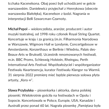
Icchaka Kacenelsona. Obaj poeci byli uchodźcami w getcie
warszawskim. Danielewicz przyjechał z Henrykowa (obecnie
warszawska Białołęka), Kacenelson z Łodzi. Nagrania w
interpretacji Belli Szwarcman-Czarnoty.
Michał Pepol
– wiolonczelista, aranżer, producent i autor
muzyki teatralnej, od 1998 roku członek Royal String Quartet.
Koncertuje w kraju i za granicą (m.in. Filharmonia Narodowa
w Warszawie, Wigmore Hall w Londynie, Concertgebouw w
Amsterdamie, Konzerthaus w Berlinie i Wiedniu, Palais des-
Beaux-Arts w Brukseli). Uczestnik renomowanych festiwali,
m.in. BBC Proms, Schleswig Holstein, Rheingau, Perth
International Arts Festival. Współzałożyciel i współorganizator
Festiwalu Kwartesencja, kurator Festiwalu Klangor na Warmii.
31 sierpnia 2022 premierę mieć będzie pierwsza solowa płyta
artysty, „Kora ∞”.
Sława Przybylska
– piosenkarka i aktorka, dama polskiej
piosenki. Wielokrotnie gościła na festiwalach w Opolu i
Sopocie. Koncertowała w Polsce, Europie, USA, Kanadzie i
Australii przez ponad 60 lat. Nagrała piosenkę „Pamiętasz była