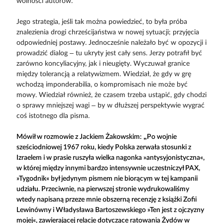
wolności autorów.
Jego strategia, jeśli tak można powiedzieć, to była próba
znalezienia drogi chrześcijaństwa w nowej sytuacji; przyjęcia
odpowiedniej postawy. Jednocześnie należało być w opozycji i
prowadzić dialog – tu ukryty jest cały sens. Jerzy potrafił być
zarówno koncyliacyjny, jak i nieugięty. Wyczuwał granice
między tolerancją a relatywizmem. Wiedział, że gdy w grę
wchodzą imponderabilia, o kompromisach nie może być
mowy. Wiedział również, że czasem trzeba ustąpić, gdy chodzi
o sprawy mniejszej wagi – by w dłuższej perspektywie wygrać
coś istotnego dla pisma.
Mówił w rozmowie z Jackiem Żakowskim: „Po wojnie
sześciodniowej 1967 roku, kiedy Polska zerwała stosunki z
Izraelem i w prasie ruszyła wielka nagonka »antysyjonistyczna«,
w której między innymi bardzo intensywnie uczestniczył PAX,
»Tygodnik« był jedynym pismem nie biorącym w tej kampanii
udziału. Przeciwnie, na pierwszej stronie wydrukowaliśmy
wtedy napisaną przeze mnie obszerną recenzję z książki Zofii
Lewinówny i Władysława Bartoszewskiego »Ten jest z ojczyzny
mojej«, zawierającej relacje dotyczące ratowania Żydów w