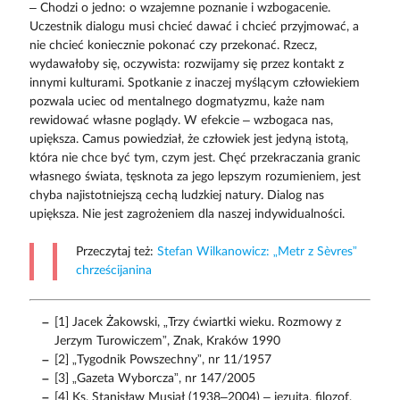
– Chodzi o jedno: o wzajemne poznanie i wzbogacenie.
Uczestnik dialogu musi chcieć dawać i chcieć przyjmować, a
nie chcieć koniecznie pokonać czy przekonać. Rzecz,
wydawałoby się, oczywista: rozwijamy się przez kontakt z
innymi kulturami. Spotkanie z inaczej myślącym człowiekiem
pozwala uciec od mentalnego dogmatyzmu, każe nam
rewidować własne poglądy. W efekcie – wzbogaca nas,
upiększa. Camus powiedział, że człowiek jest jedyną istotą,
która nie chce być tym, czym jest. Chęć przekraczania granic
własnego świata, tęsknota za jego lepszym rozumieniem, jest
chyba najistotniejszą cechą ludzkiej natury. Dialog nas
upiększa. Nie jest zagrożeniem dla naszej indywidualności.
Przeczytaj też:
Stefan Wilkanowicz: „Metr z Sèvres”
chrześcijanina
[1] Jacek Żakowski, „Trzy ćwiartki wieku. Rozmowy z
Jerzym Turowiczem”, Znak, Kraków 1990
[2] „Tygodnik Powszechny”, nr 11/1957
[3] „Gazeta Wyborcza”, nr 147/2005
[4] Ks. Stanisław Musiał (1938–2004) – jezuita, filozof,