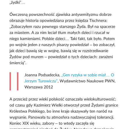
„żydki”…
Ówczesną powszechność zjawiska antysemityzmu dobrze
obrazuje historia opowiedziana przez księdza Tischnera:
„Zobaczyłem razu pewnego starszego Żyda. Był na spacerze
za miastem. A za nim leciał tłum małych dzieci i rzucał w
niego kamieniami. Polskie dzieci… Taki fakt, tak było. Potem
po wojnie jeden z naszych pisarzy powiedział – bo zobaczył,
jak dzieci bawią się w wojnę, bawią się w rozstrzeliwanie
Żydów pod murem – powiedział o tych dzieciach: zarażeni
śmiercią”.
Joanna Podsadecka,
„Gen ryzyka w sobie miał… O
Jerzym Turowiczu”
, Wydawnictwo Naukowe PWN,
Warszawa 2012
A przecież przez wieki polskość oznaczała wielokulturowość;
od czasu gdy Kazimierz Wielki otworzył przed Żydami granice
Królestwa Polskiego, bo inne kraje skazywały ten naród na
wygnanie. Panowała tu atmosfera nadzwyczajnej tolerancji.
Koniec XIX wieku, zabory – to wtedy zaczęła się