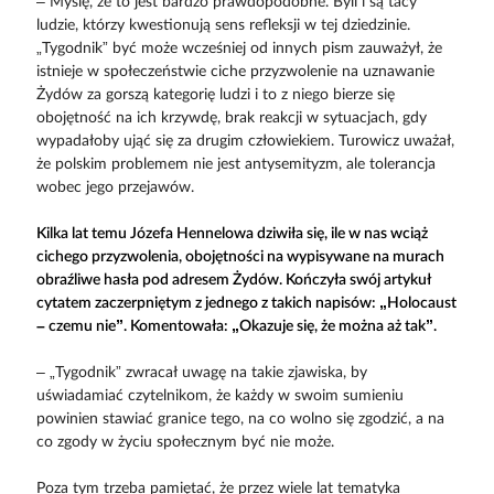
– Myślę, że to jest bardzo prawdopodobne. Byli i są tacy
ludzie, którzy kwestionują sens refleksji w tej dziedzinie.
„Tygodnik” być może wcześniej od innych pism zauważył, że
istnieje w społeczeństwie ciche przyzwolenie na uznawanie
Żydów za gorszą kategorię ludzi i to z niego bierze się
obojętność na ich krzywdę, brak reakcji w sytuacjach, gdy
wypadałoby ująć się za drugim człowiekiem. Turowicz uważał,
że polskim problemem nie jest antysemityzm, ale tolerancja
wobec jego przejawów.
Kilka lat temu Józefa Hennelowa dziwiła się, ile w nas wciąż
cichego przyzwolenia, obojętności na wypisywane na murach
obraźliwe hasła pod adresem Żydów. Kończyła swój artykuł
cytatem zaczerpniętym z jednego z takich napisów: „Holocaust
– czemu nie”. Komentowała: „Okazuje się, że można aż tak”.
– „Tygodnik” zwracał uwagę na takie zjawiska, by
uświadamiać czytelnikom, że każdy w swoim sumieniu
powinien stawiać granice tego, na co wolno się zgodzić, a na
co zgody w życiu społecznym być nie może.
Poza tym trzeba pamiętać, że przez wiele lat tematyka