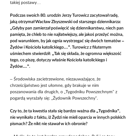
takiej postawy…
Podczas swoich 80. urodzin Jerzy Turowicz zacytował radę,
jaką otrzymał Wacław Zbyszewski od starszego dziennikarza:
„Gdyby pan zamierzał poświęcić się dziennikarstwu, niech pan
pamięta, że chleb to nie najłatwiejszy, ale jakoś przeżyć można,
pod warunkiem, by jak ognia wystrzegać się dwóch tematów –
Żydów i Kościoła katolickiego…”. Turowicz z filuternym
uśmiechem stwierdził: „Tak się składa, że ogromna większość
tego, co piszę, dotyczy właśnie Kościoła katolickiego i
Żydów…”.
– Środowiska zacietrzewione, niezauważające, że
chrześcijaństwo jest ułomne, gdy brakuje w nim
poszanowania dla drugich, o „Tygodniku Powszechnym” z
pogardą wyrażały się: „Żydownik Powszechny”.
Czy to, że ta kwestia stała się bardzo ważna dla „Tygodnika”,
nie wynikało z faktu, iż Żydzi nie mieli oparcia w innych polskich
pismach? Że nikt nie stawał w ich obronie?