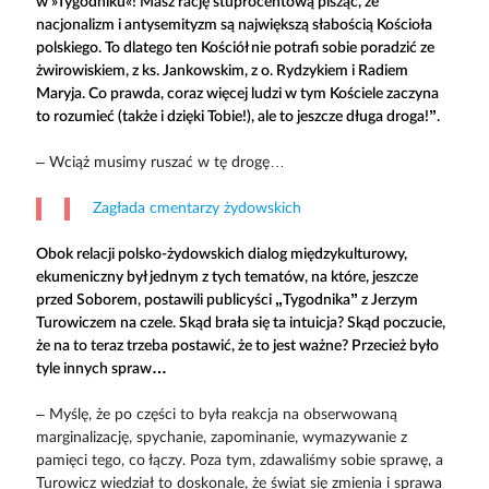
w »Tygodniku«! Masz rację stuprocentową pisząc, że
nacjonalizm i antysemityzm są największą słabością Kościoła
polskiego. To dlatego ten Kościół nie potrafi sobie poradzić ze
żwirowiskiem, z ks. Jankowskim, z o. Rydzykiem i Radiem
Maryja. Co prawda, coraz więcej ludzi w tym Kościele zaczyna
to rozumieć (także i dzięki Tobie!), ale to jeszcze długa droga!”.
– Wciąż musimy ruszać w tę drogę…
Zagłada cmentarzy żydowskich
Obok relacji polsko-żydowskich dialog międzykulturowy,
ekumeniczny był jednym z tych tematów, na które, jeszcze
przed Soborem, postawili publicyści „Tygodnika” z Jerzym
Turowiczem na czele. Skąd brała się ta intuicja? Skąd poczucie,
że na to teraz trzeba postawić, że to jest ważne? Przecież było
tyle innych spraw…
– Myślę, że po części to była reakcja na obserwowaną
marginalizację, spychanie, zapominanie, wymazywanie z
pamięci tego, co łączy. Poza tym, zdawaliśmy sobie sprawę, a
Turowicz wiedział to doskonale, że świat się zmienia i sprawa