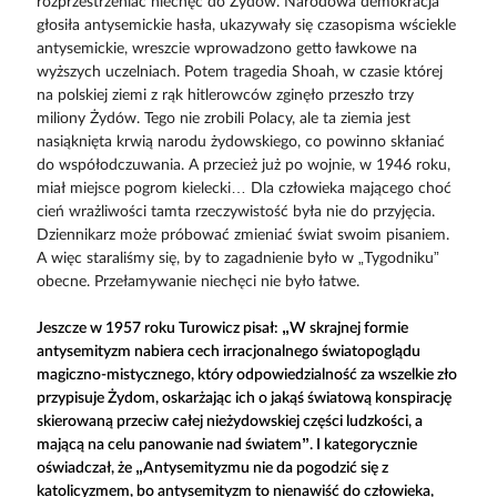
rozprzestrzeniać niechęć do Żydów. Narodowa demokracja
głosiła antysemickie hasła, ukazywały się czasopisma wściekle
antysemickie, wreszcie wprowadzono getto ławkowe na
wyższych uczelniach. Potem tragedia Shoah, w czasie której
na polskiej ziemi z rąk hitlerowców zginęło przeszło trzy
miliony Żydów. Tego nie zrobili Polacy, ale ta ziemia jest
nasiąknięta krwią narodu żydowskiego, co powinno skłaniać
do współodczuwania. A przecież już po wojnie, w 1946 roku,
miał miejsce pogrom kielecki… Dla człowieka mającego choć
cień wrażliwości tamta rzeczywistość była nie do przyjęcia.
Dziennikarz może próbować zmieniać świat swoim pisaniem.
A więc staraliśmy się, by to zagadnienie było w „Tygodniku”
obecne. Przełamywanie niechęci nie było łatwe.
Jeszcze w 1957 roku Turowicz pisał: „W skrajnej formie
antysemityzm nabiera cech irracjonalnego światopoglądu
magiczno-mistycznego, który odpowiedzialność za wszelkie zło
przypisuje Żydom, oskarżając ich o jakąś światową konspirację
skierowaną przeciw całej nieżydowskiej części ludzkości, a
mającą na celu panowanie nad światem”. I kategorycznie
oświadczał, że „Antysemityzmu nie da pogodzić się z
katolicyzmem, bo antysemityzm to nienawiść do człowieka,