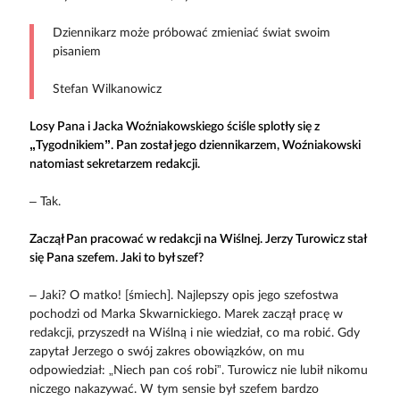
Dziennikarz może próbować zmieniać świat swoim
pisaniem
Stefan Wilkanowicz
Losy Pana i Jacka Woźniakowskiego ściśle splotły się z
„Tygodnikiem”. Pan został jego dziennikarzem, Woźniakowski
natomiast sekretarzem redakcji.
– Tak.
Zaczął Pan pracować w redakcji na Wiślnej. Jerzy Turowicz stał
się Pana szefem. Jaki to był szef?
– Jaki? O matko! [śmiech]. Najlepszy opis jego szefostwa
pochodzi od Marka Skwarnickiego. Marek zaczął pracę w
redakcji, przyszedł na Wiślną i nie wiedział, co ma robić. Gdy
zapytał Jerzego o swój zakres obowiązków, on mu
odpowiedział: „Niech pan coś robi”. Turowicz nie lubił nikomu
niczego nakazywać. W tym sensie był szefem bardzo