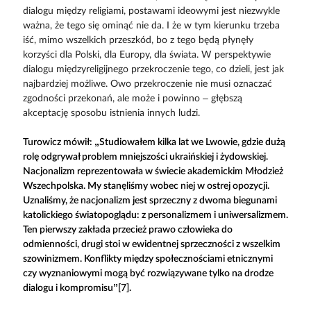
dialogu między religiami, postawami ideowymi jest niezwykle
ważna, że tego się ominąć nie da. I że w tym kierunku trzeba
iść, mimo wszelkich przeszkód, bo z tego będą płynęły
korzyści dla Polski, dla Europy, dla świata. W perspektywie
dialogu międzyreligijnego przekroczenie tego, co dzieli, jest jak
najbardziej możliwe. Owo przekroczenie nie musi oznaczać
zgodności przekonań, ale może i powinno – głębszą
akceptację sposobu istnienia innych ludzi.
Turowicz mówił: „Studiowałem kilka lat we Lwowie, gdzie dużą
rolę odgrywał problem mniejszości ukraińskiej i żydowskiej.
Nacjonalizm reprezentowała w świecie akademickim Młodzież
Wszechpolska. My stanęliśmy wobec niej w ostrej opozycji.
Uznaliśmy, że nacjonalizm jest sprzeczny z dwoma biegunami
katolickiego światopoglądu: z personalizmem i uniwersalizmem.
Ten pierwszy zakłada przecież prawo człowieka do
odmienności, drugi stoi w ewidentnej sprzeczności z wszelkim
szowinizmem. Konflikty między społecznościami etnicznymi
czy wyznaniowymi mogą być rozwiązywane tylko na drodze
dialogu i kompromisu”[7].