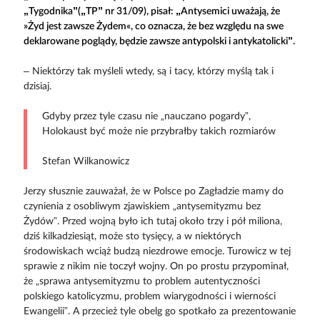
„Tygodnika”(„TP” nr 31/09), pisał: „Antysemici uważają, że
»Żyd jest zawsze Żydem«, co oznacza, że bez względu na swe
deklarowane poglądy, będzie zawsze antypolski i antykatolicki”.
– Niektórzy tak myśleli wtedy, są i tacy, którzy myślą tak i
dzisiaj.
Gdyby przez tyle czasu nie „nauczano pogardy”,
Holokaust być może nie przybrałby takich rozmiarów
Stefan Wilkanowicz
Jerzy słusznie zauważał, że w Polsce po Zagładzie mamy do
czynienia z osobliwym zjawiskiem „antysemityzmu bez
Żydów”. Przed wojną było ich tutaj około trzy i pół miliona,
dziś kilkadziesiąt, może sto tysięcy, a w niektórych
środowiskach wciąż budzą niezdrowe emocje. Turowicz w tej
sprawie z nikim nie toczył wojny. On po prostu przypominał,
że „sprawa antysemityzmu to problem autentyczności
polskiego katolicyzmu, problem wiarygodności i wierności
Ewangelii”. A przecież tyle obelg go spotkało za prezentowanie