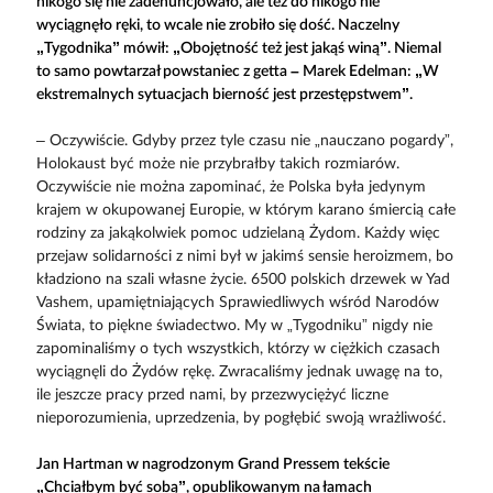
nikogo się nie zadenuncjowało, ale też do nikogo nie
wyciągnęło ręki, to wcale nie zrobiło się dość. Naczelny
„Tygodnika” mówił: „Obojętność też jest jakąś winą”. Niemal
to samo powtarzał powstaniec z getta – Marek Edelman: „W
ekstremalnych sytuacjach bierność jest przestępstwem”.
– Oczywiście. Gdyby przez tyle czasu nie „nauczano pogardy”,
Holokaust być może nie przybrałby takich rozmiarów.
Oczywiście nie można zapominać, że Polska była jedynym
krajem w okupowanej Europie, w którym karano śmiercią całe
rodziny za jakąkolwiek pomoc udzielaną Żydom. Każdy więc
przejaw solidarności z nimi był w jakimś sensie heroizmem, bo
kładziono na szali własne życie. 6500 polskich drzewek w Yad
Vashem, upamiętniających Sprawiedliwych wśród Narodów
Świata, to piękne świadectwo. My w „Tygodniku” nigdy nie
zapominaliśmy o tych wszystkich, którzy w ciężkich czasach
wyciągnęli do Żydów rękę. Zwracaliśmy jednak uwagę na to,
ile jeszcze pracy przed nami, by przezwyciężyć liczne
nieporozumienia, uprzedzenia, by pogłębić swoją wrażliwość.
Jan Hartman w nagrodzonym Grand Pressem tekście
„Chciałbym być sobą”, opublikowanym na łamach