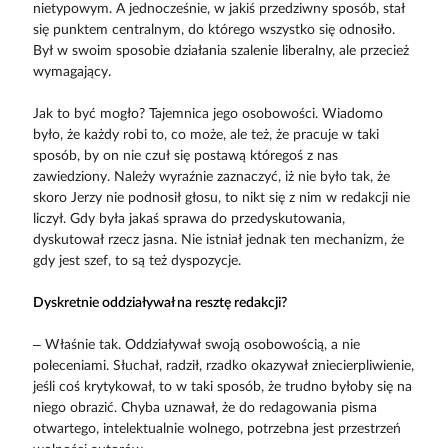
nietypowym. A jednocześnie, w jakiś przedziwny sposób, stał
się punktem centralnym, do którego wszystko się odnosiło.
Był w swoim sposobie działania szalenie liberalny, ale przecież
wymagający.
Jak to być mogło? Tajemnica jego osobowości. Wiadomo
było, że każdy robi to, co może, ale też, że pracuje w taki
sposób, by on nie czuł się postawą któregoś z nas
zawiedziony. Należy wyraźnie zaznaczyć, iż nie było tak, że
skoro Jerzy nie podnosił głosu, to nikt się z nim w redakcji nie
liczył. Gdy była jakaś sprawa do przedyskutowania,
dyskutował rzecz jasna. Nie istniał jednak ten mechanizm, że
gdy jest szef, to są też dyspozycje.
Dyskretnie oddziaływał na resztę redakcji?
– Właśnie tak. Oddziaływał swoją osobowością, a nie
poleceniami. Słuchał, radził, rzadko okazywał zniecierpliwienie,
jeśli coś krytykował, to w taki sposób, że trudno byłoby się na
niego obrazić. Chyba uznawał, że do redagowania pisma
otwartego, intelektualnie wolnego, potrzebna jest przestrzeń