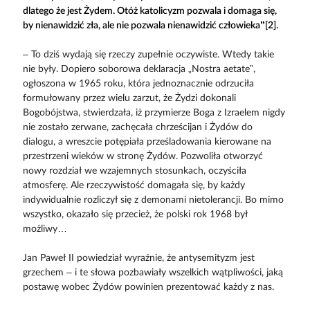
dlatego że jest Żydem. Otóż katolicyzm pozwala i domaga się,
by nienawidzić zła, ale nie pozwala nienawidzić człowieka”[2].
– To dziś wydają się rzeczy zupełnie oczywiste. Wtedy takie
nie były. Dopiero soborowa deklaracja „Nostra aetate”,
ogłoszona w 1965 roku, która jednoznacznie odrzuciła
formułowany przez wielu zarzut, że Żydzi dokonali
Bogobójstwa, stwierdzała, iż przymierze Boga z Izraelem nigdy
nie zostało zerwane, zachęcała chrześcijan i Żydów do
dialogu, a wreszcie potępiała prześladowania kierowane na
przestrzeni wieków w stronę Żydów. Pozwoliła otworzyć
nowy rozdział we wzajemnych stosunkach, oczyściła
atmosferę. Ale rzeczywistość domagała się, by każdy
indywidualnie rozliczył się z demonami nietolerancji. Bo mimo
wszystko, okazało się przecież, że polski rok 1968 był
możliwy…
Jan Paweł II powiedział wyraźnie, że antysemityzm jest
grzechem – i te słowa pozbawiały wszelkich wątpliwości, jaką
postawę wobec Żydów powinien prezentować każdy z nas.