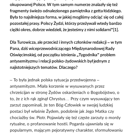
okupowanej Polsce. W tym samym numerze znalazły się też
fragmenty świeżo odnalezionego pamiętnika z getta łódzkiego.
Była to najsilniejsza forma, w jakiej mogliśmy odciąć się od całej
pozostałej prasy. Polscy Żydzi, którzy przeżywali wtedy bardzo
ciężki okres, dobrze wiedzieli, że jesteśmy z nimi solidarni”[1].
Dla Turowicza, ale przecież i innych członków redakcji – w tym
Pana, dziś wiceprzewodniczącego Międzynarodowej Rady
Oświęcimskiej, od początku istnienia „Tygodnika” problem
antysemityzmu i relacji polsko-żydowskich był jednym z
najistotniejszych tematów. Dlaczego?
– To była jednak polska sytuacja przedwojenna –
antysemityzm. Miała korzenie w wysuwanych przez
chrześcijan w stronę Żydów oskarżeniach o Bogobójstwo, o
to, że z ich rąk zginął Chrystus… Przy czym wysuwający ten
zarzut zapominali, że ten Bóg-Człowiek w swojej ludzkiej
postaci był właśnie Żydem, podobnie jak Jego Matka czy
chociażby św. Piotr. Pojawiały się też częste zarzuty o mordy
rytualne, o profanowanie hostii. Pogarda ujawniała się w
popularnym, mającym pejoratywny charakter, sformułowaniu