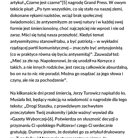
artykuł „Czarne jest czarne”[5] nagrodę Grand Press. W owym
tekście pisał: „Po tym wszystkim, co się stało na naszej ziemi,
dokonane rękami nazistów, wciąż brak społecznej
świadomości, że antysemityzm ze swej natury i w każdej swej
formie jest śmiercionośny, choć najczęściej nie wprost i nie od
zaraz. Mści się tutaj nasza przeszłość. Kiedyś temat
antysemityzmu stanowił tabu, a być patriotą – w wykładni
rządzącej partii komunistycznej – znaczyło być antysyjonistą
(co w praktyce równa się byciu antysemitą)”. Zauważał też:
„Mieć za złe np. Napoleonowi, że się urodził na Korsyce z
takich, a nie innych rodziców, jest rzeczą całkowicie absurdalną,
bo on na to nic nie poradzi. Można go osądzać za jego słowa i
czyny, ale nie za pochodzenie”.
Na kilkanaście dni przed śmiercią, Jerzy Turowicz napisał do ks.
Musiała list, będący reakcją na wiadomość o nagrodzie dla tego
tekstu: „Drogi Staszku, z prawdziwym zachwytem
przeczytałem Twój znakomity i jakże ważny! wywiad dla
»Gazety Wyborczej«[6]. Potwierdza on słuszność decyzji o
przyznaniu Ci »polskiego Pulitzera«! czego Ci serdecznie
gratuluję. Dumny jestem, że dostałeś go za artykuł drukowany