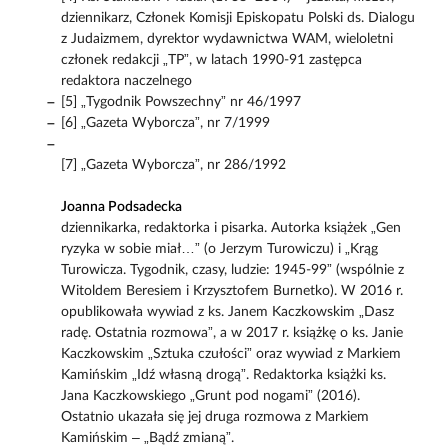
dziennikarz, Członek Komisji Episkopatu Polski ds. Dialogu
z Judaizmem, dyrektor wydawnictwa WAM, wieloletni
członek redakcji „TP”, w latach 1990-91 zastępca
redaktora naczelnego
[5] „Tygodnik Powszechny” nr 46/1997
[6] „Gazeta Wyborcza”, nr 7/1999
[7] „Gazeta Wyborcza”, nr 286/1992
Joanna Podsadecka
dziennikarka, redaktorka i pisarka. Autorka książek „Gen
ryzyka w sobie miał…” (o Jerzym Turowiczu) i „Krąg
Turowicza. Tygodnik, czasy, ludzie: 1945-99” (wspólnie z
Witoldem Beresiem i Krzysztofem Burnetko). W 2016 r.
opublikowała wywiad z ks. Janem Kaczkowskim „Dasz
radę. Ostatnia rozmowa”, a w 2017 r. książkę o ks. Janie
Kaczkowskim „Sztuka czułości” oraz wywiad z Markiem
Kamińskim „Idź własną drogą”. Redaktorka książki ks.
Jana Kaczkowskiego „Grunt pod nogami” (2016).
Ostatnio ukazała się jej druga rozmowa z Markiem
Kamińskim – „Bądź zmianą”.