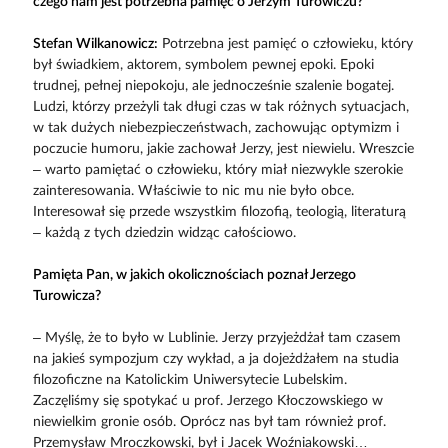
czego nam jest potrzebna pamięć o Jerzym Turowiczu?
Stefan Wilkanowicz:
Potrzebna jest pamięć o człowieku, który
był świadkiem, aktorem, symbolem pewnej epoki. Epoki
trudnej, pełnej niepokoju, ale jednocześnie szalenie bogatej.
Ludzi, którzy przeżyli tak długi czas w tak różnych sytuacjach,
w tak dużych niebezpieczeństwach, zachowując optymizm i
poczucie humoru, jakie zachował Jerzy, jest niewielu. Wreszcie
– warto pamiętać o człowieku, który miał niezwykle szerokie
zainteresowania. Właściwie to nic mu nie było obce.
Interesował się przede wszystkim filozofią, teologią, literaturą
– każdą z tych dziedzin widząc całościowo.
Pamięta Pan, w jakich okolicznościach poznał Jerzego
Turowicza?
– Myślę, że to było w Lublinie. Jerzy przyjeżdżał tam czasem
na jakieś sympozjum czy wykład, a ja dojeżdżałem na studia
filozoficzne na Katolickim Uniwersytecie Lubelskim.
Zaczęliśmy się spotykać u prof. Jerzego Kłoczowskiego w
niewielkim gronie osób. Oprócz nas był tam również prof.
Przemysław Mroczkowski, był i Jacek Woźniakowski…