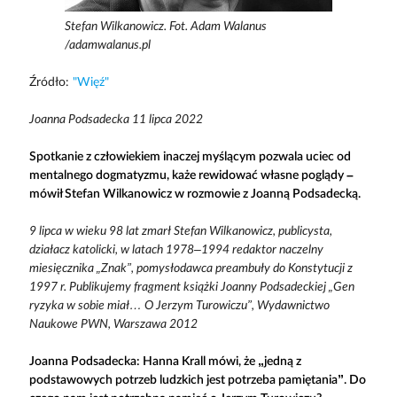
Stefan Wilkanowicz. Fot. Adam Walanus
/adamwalanus.pl
Źródło:
"Więź"
Joanna Podsadecka 11 lipca 2022
Spotkanie z człowiekiem inaczej myślącym pozwala uciec od
mentalnego dogmatyzmu, każe rewidować własne poglądy –
mówił Stefan Wilkanowicz w rozmowie z Joanną Podsadecką.
9 lipca w wieku 98 lat zmarł Stefan Wilkanowicz, publicysta,
działacz katolicki, w latach 1978–1994 redaktor naczelny
miesięcznika „Znak”, pomysłodawca preambuły do Konstytucji z
1997 r. Publikujemy fragment książki Joanny Podsadeckiej „Gen
ryzyka w sobie miał… O Jerzym Turowiczu”, Wydawnictwo
Naukowe PWN, Warszawa 2012
Joanna Podsadecka: Hanna Krall mówi, że „jedną z
podstawowych potrzeb ludzkich jest potrzeba pamiętania”. Do