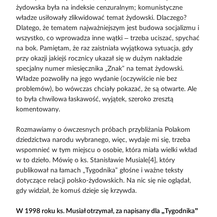
żydowska była na indeksie cenzuralnym; komunistyczne
władze usiłowały zlikwidować temat żydowski. Dlaczego?
Dlatego, że tematem najważniejszym jest budowa socjalizmu i
wszystko, co wprowadza inne wątki – trzeba uciszać, spychać
na bok. Pamiętam, że raz zaistniała wyjątkowa sytuacja, gdy
przy okazji jakiejś rocznicy ukazał się w dużym nakładzie
specjalny numer miesięcznika „Znak” na temat żydowski.
Władze pozwoliły na jego wydanie (oczywiście nie bez
problemów), bo wówczas chciały pokazać, że są otwarte. Ale
to była chwilowa łaskawość, wyjątek, szeroko zresztą
komentowany.
Rozmawiamy o ówczesnych próbach przybliżania Polakom
dziedzictwa narodu wybranego, więc, wydaje mi się, trzeba
wspomnieć w tym miejscu o osobie, która miała wielki wkład
w to dzieło. Mówię o ks. Stanisławie Musiale[4], który
publikował na łamach „Tygodnika” głośne i ważne teksty
dotyczące relacji polsko-żydowskich. Na nic się nie oglądał,
gdy widział, że komuś dzieje się krzywda.
W 1998 roku ks. Musiał otrzymał, za napisany dla „Tygodnika”