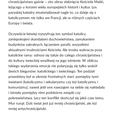
chrześcijaństwo gaśnie – oto obraz słabnięcia Kościoła Matki,
leżącego u korzeni wielu europejskich historii i kultur. Los
paryskiej katedry zmaterializował nagle to, co dzieje się z
katolicyzmem nie tylko we Francji, ale w różnych częściach
Europy i świata.
Oczywiście łatwiej rozszyfrują ten symbol katolicy
zaniepokojeni skandalami duchowieństwa, zamykaniem
budynków sakralnych, łączeniem parafii, wszystkimi
aktualnymi trudnościami Kościoła. Ale troska wykracza poza
katolickie ramy: odnosi się także do całego chrześcijaństwa i
do kultury świeckiej wrażliwej na jego istnienie. W obliczu
takiego wydarzenia emocje nie polaryzują się tylko wokół
dwóch biegunów: katolickiego i świeckiego. Ten podział
prawdziwy był w okresie frontalnych starć pomiędzy tymi
światami (katolicyzmu i sekularyzmu czy też katolicyzmu i
komunizmu), nawet jeśli one nawzajem na siebie się nakładały
i istniały pomiędzy nimi podskórne związki czy
pokrewieństwa. Lecz ten konflikt skończył się jakiś czas temu.
Mur runął. Dziś świat jest już mniej chrześcijański, ale też
mniej antychrześcijański.