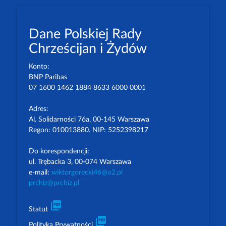
Dane Polskiej Rady
Chrześcijan i Żydów
Konto:
BNP Paribas
07 1600 1462 1884 8633 6000 0001
Adres:
Al. Solidarności 76a, 00-145 Warszawa
Regon: 010013880. NIP: 5252398217
Do korespondencji:
ul. Trębacka 3, 00-074 Warszawa
e-mail:
wiktorgorecki46@o2.pl
prchiz@prchiz.pl
picture_as_pdf
Statut
picture_as_pdf
Polityka Prywatności