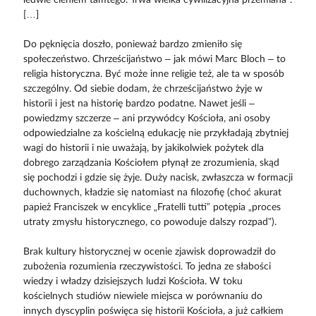
ledwie cieniem tamtego. Trwa wielka cywilizacyjna przemiana”.
[…]
Do pęknięcia doszło, ponieważ bardzo zmieniło się
społeczeństwo. Chrześcijaństwo – jak mówi Marc Bloch – to
religia historyczna. Być może inne religie też, ale ta w sposób
szczególny. Od siebie dodam, że chrześcijaństwo żyje w
historii i jest na historię bardzo podatne. Nawet jeśli –
powiedzmy szczerze – ani przywódcy Kościoła, ani osoby
odpowiedzialne za kościelną edukację nie przykładają zbytniej
wagi do historii i nie uważają, by jakikolwiek pożytek dla
dobrego zarządzania Kościołem płynął ze zrozumienia, skąd
się pochodzi i gdzie się żyje. Duży nacisk, zwłaszcza w formacji
duchownych, kładzie się natomiast na filozofię (choć akurat
papież Franciszek w encyklice „Fratelli tutti” potępia „proces
utraty zmysłu historycznego, co powoduje dalszy rozpad”).
Brak kultury historycznej w ocenie zjawisk doprowadził do
zubożenia rozumienia rzeczywistości. To jedna ze słabości
wiedzy i władzy dzisiejszych ludzi Kościoła. W toku
kościelnych studiów niewiele miejsca w porównaniu do
innych dyscyplin poświęca się historii Kościoła, a już całkiem