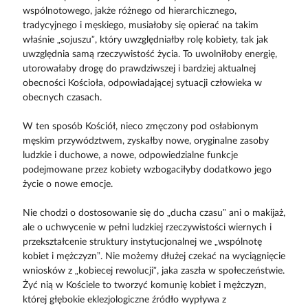
wspólnotowego, jakże różnego od hierarchicznego,
tradycyjnego i męskiego, musiałoby się opierać na takim
właśnie „sojuszu”, który uwzględniałby rolę kobiety, tak jak
uwzględnia samą rzeczywistość życia. To uwolniłoby energię,
utorowałaby drogę do prawdziwszej i bardziej aktualnej
obecności Kościoła, odpowiadającej sytuacji człowieka w
obecnych czasach.
W ten sposób Kościół, nieco zmęczony pod osłabionym
męskim przywództwem, zyskałby nowe, oryginalne zasoby
ludzkie i duchowe, a nowe, odpowiedzialne funkcje
podejmowane przez kobiety wzbogaciłyby dodatkowo jego
życie o nowe emocje.
Nie chodzi o dostosowanie się do „ducha czasu” ani o makijaż,
ale o uchwycenie w pełni ludzkiej rzeczywistości wiernych i
przekształcenie struktury instytucjonalnej we „wspólnotę
kobiet i mężczyzn”. Nie możemy dłużej czekać na wyciągnięcie
wniosków z „kobiecej rewolucji”, jaka zaszła w społeczeństwie.
Żyć nią w Kościele to tworzyć komunię kobiet i mężczyzn,
której głębokie eklezjologiczne źródło wypływa z