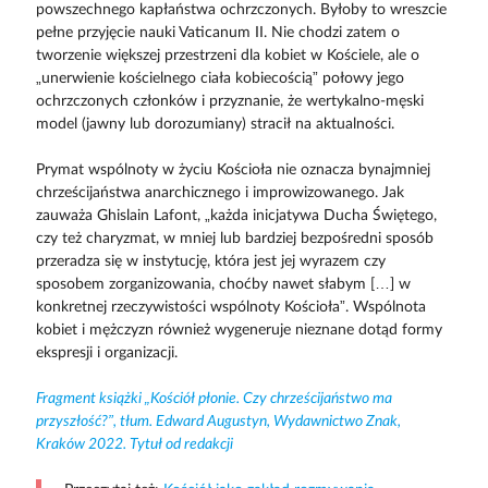
powszechnego kapłaństwa ochrzczonych. Byłoby to wreszcie
pełne przyjęcie nauki Vaticanum II. Nie chodzi zatem o
tworzenie większej przestrzeni dla kobiet w Kościele, ale o
„unerwienie kościelnego ciała kobiecością” połowy jego
ochrzczonych członków i przyznanie, że wertykalno-męski
model (jawny lub dorozumiany) stracił na aktualności.
Prymat wspólnoty w życiu Kościoła nie oznacza bynajmniej
chrześcijaństwa anarchicznego i improwizowanego. Jak
zauważa Ghislain Lafont, „każda inicjatywa Ducha Świętego,
czy też charyzmat, w mniej lub bardziej bezpośredni sposób
przeradza się w instytucję, która jest jej wyrazem czy
sposobem zorganizowania, choćby nawet słabym […] w
konkretnej rzeczywistości wspólnoty Kościoła”. Wspólnota
kobiet i mężczyzn również wygeneruje nieznane dotąd formy
ekspresji i organizacji.
Fragment książki „Kościół płonie. Czy chrześcijaństwo ma
przyszłość?”, tłum. Edward Augustyn, Wydawnictwo Znak,
Kraków 2022. Tytuł od redakcji