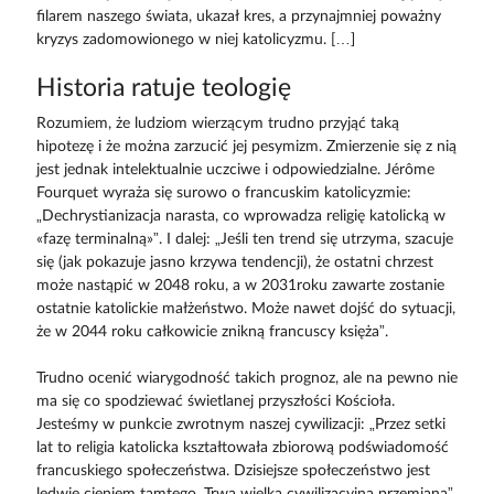
filarem naszego świata, ukazał kres, a przynajmniej poważny
kryzys zadomowionego w niej katolicyzmu. […]
Historia ratuje teologię
Rozumiem, że ludziom wierzącym trudno przyjąć taką
hipotezę i że można zarzucić jej pesymizm. Zmierzenie się z nią
jest jednak intelektualnie uczciwe i odpowiedzialne. Jérôme
Fourquet wyraża się surowo o francuskim katolicyzmie:
„Dechrystianizacja narasta, co wprowadza religię katolicką w
«fazę terminalną»”. I dalej: „Jeśli ten trend się utrzyma, szacuje
się (jak pokazuje jasno krzywa tendencji), że ostatni chrzest
może nastąpić w 2048 roku, a w 2031roku zawarte zostanie
ostatnie katolickie małżeństwo. Może nawet dojść do sytuacji,
że w 2044 roku całkowicie znikną francuscy księża”.
Trudno ocenić wiarygodność takich prognoz, ale na pewno nie
ma się co spodziewać świetlanej przyszłości Kościoła.
Jesteśmy w punkcie zwrotnym naszej cywilizacji: „Przez setki
lat to religia katolicka kształtowała zbiorową podświadomość
francuskiego społeczeństwa. Dzisiejsze społeczeństwo jest