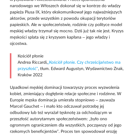
narodowego we Włoszech dokonał się w kontrze do władzy
papieża Piusa IX, który ekskomunikował jego najważniejszych
aktorów, przede wszystkim z powodu okupacji terytoriów
papieskich. Ale w społeczeństwie, rodzinie czy polityce model
męskiej władzy trzymał się mocno. Dziś już tak nie jest. Kryzys
męskości splata się z kryzysem kapłana – jego władzy i
ojcostwa.
Kościół płonie
Andrea Riccardi,
„Kościół płonie. Czy chrześcijaństwo ma
przyszłość”
, tłum. Edward Augustyn, Wydawnictwo Znak,
Kraków 2022
Upadkowi męskiej dominacji towarzyszy proces wyzwolenia
kobiet, zmieniający dogłębnie relacje społeczne i rodzinne. W
Europie męska dominacja umierała stopniowo – zauważa
Marcel Gauchet – i mało kto odczuwał potrzebę jej
odbudowy lub też wyrażał tęsknotę za odchodzącym w
przeszłość autorytarnym społeczeństwem: „było ono
ogromnym ograniczeniem dla wszystkich, począwszy od jego
rzekomych beneficjentów”. Proces ten spowodował erozję