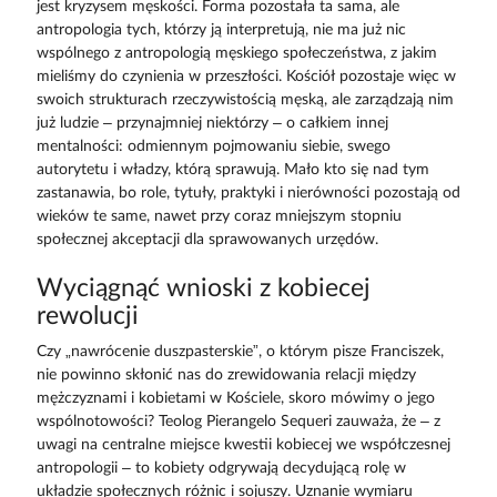
jest kryzysem męskości. Forma pozostała ta sama, ale
antropologia tych, którzy ją interpretują, nie ma już nic
wspólnego z antropologią męskiego społeczeństwa, z jakim
mieliśmy do czynienia w przeszłości. Kościół pozostaje więc w
swoich strukturach rzeczywistością męską, ale zarządzają nim
już ludzie – przynajmniej niektórzy – o całkiem innej
mentalności: odmiennym pojmowaniu siebie, swego
autorytetu i władzy, którą sprawują. Mało kto się nad tym
zastanawia, bo role, tytuły, praktyki i nierówności pozostają od
wieków te same, nawet przy coraz mniejszym stopniu
społecznej akceptacji dla sprawowanych urzędów.
Wyciągnąć wnioski z kobiecej
rewolucji
Czy „nawrócenie duszpasterskie”, o którym pisze Franciszek,
nie powinno skłonić nas do zrewidowania relacji między
mężczyznami i kobietami w Kościele, skoro mówimy o jego
wspólnotowości? Teolog Pierangelo Sequeri zauważa, że – z
uwagi na centralne miejsce kwestii kobiecej we współczesnej
antropologii – to kobiety odgrywają decydującą rolę w
układzie społecznych różnic i sojuszy. Uznanie wymiaru