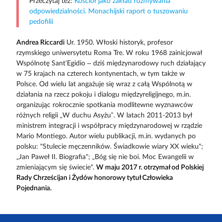
Przeczytaj też:
Kościół jako zakład rozmywania
odpowiedzialności. Monachijski raport o tuszowaniu
pedofilii
Andrea Riccardi
Ur. 1950. Włoski historyk, profesor
rzymskiego uniwersytetu Roma Tre. W roku 1968 zainicjował
Wspólnotę Sant’Egidio – dziś międzynarodowy ruch działający
w 75 krajach na czterech kontynentach, w tym także w
Polsce. Od wielu lat angażuje się wraz z całą Wspólnotą w
działania na rzecz pokoju i dialogu międzyreligijnego, m.in.
organizując rokrocznie spotkania modlitewne wyznawców
różnych religii „W duchu Asyżu”. W latach 2011-2013 był
ministrem integracji i współpracy międzynarodowej w rządzie
Mario Montiego. Autor wielu publikacji, m.in. wydanych po
polsku: "Stulecie męczenników. Świadkowie wiary XX wieku";
„Jan Paweł II. Biografia"; „Bóg się nie boi. Moc Ewangelii w
zmieniającym się świecie".
W maju 2017 r. otrzymał od Polskiej
Rady Chrześcijan i Żydów honorowy tytuł Człowieka
Pojednania.