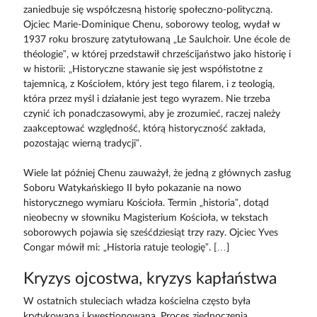
zaniedbuje się współczesną historię społeczno-polityczną.
Ojciec Marie-Dominique Chenu, soborowy teolog, wydał w
1937 roku broszurę zatytułowaną „Le Saulchoir. Une école de
théologie”, w której przedstawił chrześcijaństwo jako historię i
w historii: „Historyczne stawanie się jest współistotne z
tajemnicą, z Kościołem, który jest tego filarem, i z teologią,
która przez myśl i działanie jest tego wyrazem. Nie trzeba
czynić ich ponadczasowymi, aby je zrozumieć, raczej należy
zaakceptować względność, którą historyczność zakłada,
pozostając wierną tradycji”.
Wiele lat później Chenu zauważył, że jedną z głównych zasług
Soboru Watykańskiego II było pokazanie na nowo
historycznego wymiaru Kościoła. Termin „historia”, dotąd
nieobecny w słowniku Magisterium Kościoła, w tekstach
soborowych pojawia się sześćdziesiąt trzy razy. Ojciec Yves
Congar mówił mi: „Historia ratuje teologię”. […]
Kryzys ojcostwa, kryzys kapłaństwa
W ostatnich stuleciach władza kościelna często była
krytykowana i kwestionowana. Proces zjednoczenia