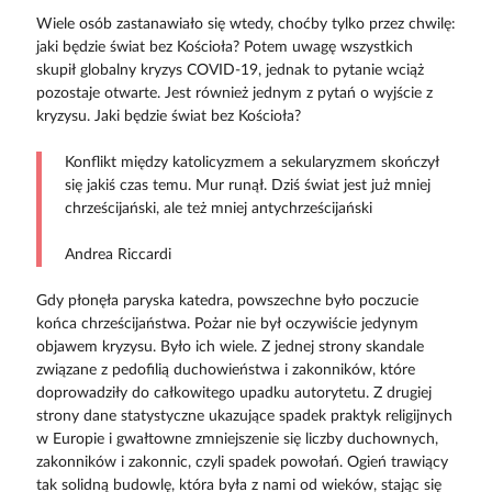
Wiele osób zastanawiało się wtedy, choćby tylko przez chwilę:
jaki będzie świat bez Kościoła? Potem uwagę wszystkich
skupił globalny kryzys COVID-19, jednak to pytanie wciąż
pozostaje otwarte. Jest również jednym z pytań o wyjście z
kryzysu. Jaki będzie świat bez Kościoła?
Konflikt między katolicyzmem a sekularyzmem skończył
się jakiś czas temu. Mur runął. Dziś świat jest już mniej
chrześcijański, ale też mniej antychrześcijański
Andrea Riccardi
Gdy płonęła paryska katedra, powszechne było poczucie
końca chrześcijaństwa. Pożar nie był oczywiście jedynym
objawem kryzysu. Było ich wiele. Z jednej strony skandale
związane z pedofilią duchowieństwa i zakonników, które
doprowadziły do całkowitego upadku autorytetu. Z drugiej
strony dane statystyczne ukazujące spadek praktyk religijnych
w Europie i gwałtowne zmniejszenie się liczby duchownych,
zakonników i zakonnic, czyli spadek powołań. Ogień trawiący
tak solidną budowlę, która była z nami od wieków, stając się