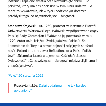
jedzenie i zapalone światła oraz niezamknięte drzwi… To
przykład, który ma nas pocieszyć w tym Dniu Judaizmu. A
może to wskazówka, jak w życiu codziennym dostrzec
przebłysk tego, co najwznioślejsze – świętości?
Stanisław Krajewski
- ur. 1950, profesor w Instytucie Filozofii
Uniwersytetu Warszawskiego, żydowski współprzewodniczący
Polskiej Rady Chrześcijan i Żydów od jej powstania w roku
1990. Autor m.in. książek „Żydzi, judaizm, Polska”; „54
komentarze do Tory dla nawet najmniej religijnych spośród
nas”; „Poland and the Jews: Reflections of a Polish Polish
Jew”; „Tajemnica Izraela a tajemnica Kościoła”; „Nasza
żydowskość”; „Co zawdzięczam dialogowi międzyreligijnemu i
chrześcijaństwu”.
"Więź" 20 stycznia 2022
Przeczytaj także:
Dzień Judaizmu – nie tak bardzo
upragniony?