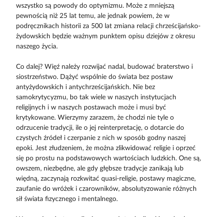
wszystko są powody do optymizmu. Może z mniejszą
pewnością niż 25 lat temu, ale jednak powiem, że w
podręcznikach historii za 500 lat zmiana relacji chrześcijańsko-
żydowskich będzie ważnym punktem opisu dziejów z okresu
naszego życia.
Co dalej? Więź należy rozwijać nadal, budować braterstwo i
siostrzeństwo. Dążyć wspólnie do świata bez postaw
antyżydowskich i antychrześcijańskich. Nie bez
samokrytycyzmu, bo tak wiele w naszych instytucjach
religijnych i w naszych postawach może i musi być
krytykowane. Wierzymy zarazem, że chodzi nie tyle o
odrzucenie tradycji, ile o jej reinterpretację, o dotarcie do
czystych źródeł i czerpanie z nich w sposób godny naszej
epoki. Jest złudzeniem, że można zlikwidować religie i oprzeć
się po prostu na podstawowych wartościach ludzkich. One są,
owszem, niezbędne, ale gdy głębsze tradycje zanikają lub
więdną, zaczynają rozkwitać quasi-religie, postawy magiczne,
zaufanie do wróżek i czarowników, absolutyzowanie różnych
sił świata fizycznego i mentalnego.