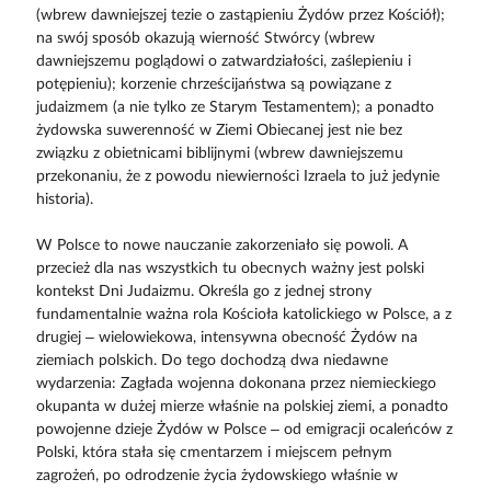
(wbrew dawniejszej tezie o zastąpieniu Żydów przez Kościół);
na swój sposób okazują wierność Stwórcy (wbrew
dawniejszemu poglądowi o zatwardziałości, zaślepieniu i
potępieniu); korzenie chrześcijaństwa są powiązane z
judaizmem (a nie tylko ze Starym Testamentem); a ponadto
żydowska suwerenność w Ziemi Obiecanej jest nie bez
związku z obietnicami biblijnymi (wbrew dawniejszemu
przekonaniu, że z powodu niewierności Izraela to już jedynie
historia).
W Polsce to nowe nauczanie zakorzeniało się powoli. A
przecież dla nas wszystkich tu obecnych ważny jest polski
kontekst Dni Judaizmu. Określa go z jednej strony
fundamentalnie ważna rola Kościoła katolickiego w Polsce, a z
drugiej – wielowiekowa, intensywna obecność Żydów na
ziemiach polskich. Do tego dochodzą dwa niedawne
wydarzenia: Zagłada wojenna dokonana przez niemieckiego
okupanta w dużej mierze właśnie na polskiej ziemi, a ponadto
powojenne dzieje Żydów w Polsce – od emigracji ocaleńców z
Polski, która stała się cmentarzem i miejscem pełnym
zagrożeń, po odrodzenie życia żydowskiego właśnie w