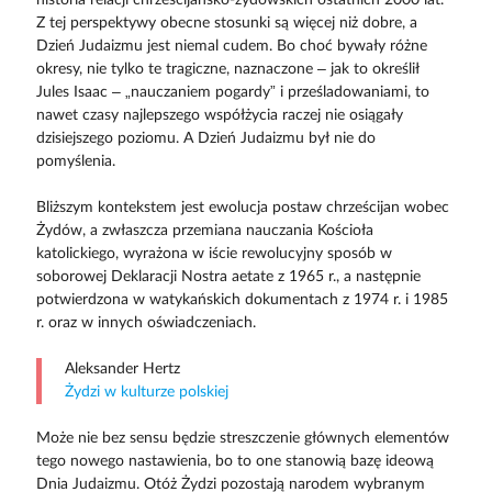
Z tej perspektywy obecne stosunki są więcej niż dobre, a
Dzień Judaizmu jest niemal cudem. Bo choć bywały różne
okresy, nie tylko te tragiczne, naznaczone – jak to określił
Jules Isaac – „nauczaniem pogardy” i prześladowaniami, to
nawet czasy najlepszego współżycia raczej nie osiągały
dzisiejszego poziomu. A Dzień Judaizmu był nie do
pomyślenia.
Bliższym kontekstem jest ewolucja postaw chrześcijan wobec
Żydów, a zwłaszcza przemiana nauczania Kościoła
katolickiego, wyrażona w iście rewolucyjny sposób w
soborowej Deklaracji Nostra aetate z 1965 r., a następnie
potwierdzona w watykańskich dokumentach z 1974 r. i 1985
r. oraz w innych oświadczeniach.
Aleksander Hertz
Żydzi w kulturze polskiej
Może nie bez sensu będzie streszczenie głównych elementów
tego nowego nastawienia, bo to one stanowią bazę ideową
Dnia Judaizmu. Otóż Żydzi pozostają narodem wybranym