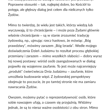
Poprawne stosunki – tak, najlepiej dobre, bo Kościół to
potęga, ale głębszy dialog jest celem dla nielicznych tylko
Żydów.
Mimo to twierdzę, że wielu jest takich, którzy wiedzą lub
wyczuwają, iż to chrześcijanie – i może poza Żydami głównie
właśnie chrześcijanie – są w stanie zrozumieć tradycję
żydowską, np., ujmując rzecz hasłowo, że mówiąc „Bóg
prawdziwy”, mówimy zarazem „Bóg Izraela”. Wedle mojego
doświadczenia Dzień Judaizmu to rezultat procesu głębokiej
przemiany i zarazem – mimo wszelkich słabości – dobry wyraz
tej nowej postawy: wśród osób zaangażowanych w dialog
pojawiło się wzajemne zaufanie. To jest może najcenniejszy
„produkt” ćwierćwiecza Dnia Judaizmu – zaufanie, które
umożliwia budowanie więzi. Z żydowskiej perspektywy
obejmuje to poczucie, że po tamtej stronie nie ma zamiaru
nawracania Żydów.
Owszem, możemy pytać o reprezentatywność osób, które
sobie nawzajem ufają, a czasem się przyjaźnią. Widzimy
jednak, że są to nieraz ważne osobistości z obu stron. Mimo