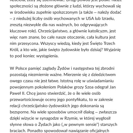
społeczności są złożone głównie z ludzi, którzy wychowali się
w środowisku zupełnie spolszczonym (a także – należy dodać
– z niedużej liczby osób wychowanych w USA lub Izraelu,
zresztą niezwykle dla nas ważnych, bo odgrywających
kluczowe role). Chrześcijaństwo, a głównie katolicyzm, jest
więc nam znane, bo całe nasze otoczenie, cała kultura jest
nim przesycona. Wszyscy wiedzą, kiedy jest Święto Trzech
Króli, a kto wie, jakie święto żydowskie było dzisiaj? Wyjaśnię
to pod koniec wystąpienia.
W Polsce pamięć zagłady Żydów i następstwa tej zbrodni
pozostają niezmiernie ważne. Mierzenie się z dziedzictwem
owego czasu nie jest łatwe. Istotną rolę w uświadamianiu
powojennym pokoleniom Polaków grozy Szoa odegrał Jan
Paweł II. Chcę jasno stwierdzić, że o ile wiele osób
przewartościowuje oceny jego pontyfikatu, to w zakresie
relacji chrześcijańsko-żydowskich jego dokonania są
bezsporne. Na wiele sposobów umocnił dialog – zwłaszcza
dzięki wizycie w synagodze w Rzymie, w której wygłosił
słynne słowa o Żydach jako („w pewnym sensie”) starszych
braciach. Ponadto spowodował nawiązanie oficjalnych