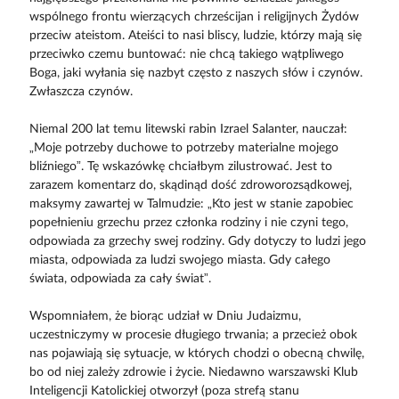
wspólnego frontu wierzących chrześcijan i religijnych Żydów
przeciw ateistom. Ateiści to nasi bliscy, ludzie, którzy mają się
przeciwko czemu buntować: nie chcą takiego wątpliwego
Boga, jaki wyłania się nazbyt często z naszych słów i czynów.
Zwłaszcza czynów.
Niemal 200 lat temu litewski rabin Izrael Salanter, nauczał:
„Moje potrzeby duchowe to potrzeby materialne mojego
bliźniego”. Tę wskazówkę chciałbym zilustrować. Jest to
zarazem komentarz do, skądinąd dość zdroworozsądkowej,
maksymy zawartej w Talmudzie: „Kto jest w stanie zapobiec
popełnieniu grzechu przez członka rodziny i nie czyni tego,
odpowiada za grzechy swej rodziny. Gdy dotyczy to ludzi jego
miasta, odpowiada za ludzi swojego miasta. Gdy całego
świata, odpowiada za cały świat”.
Wspomniałem, że biorąc udział w Dniu Judaizmu,
uczestniczymy w procesie długiego trwania; a przecież obok
nas pojawiają się sytuacje, w których chodzi o obecną chwilę,
bo od niej zależy zdrowie i życie. Niedawno warszawski Klub
Inteligencji Katolickiej otworzył (poza strefą stanu