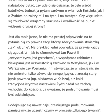
Judaizmu to uroczystość kościelna, więc zasadniczo
należałoby pytać, czy udało się osiągnąć te cele wśród
katolików. Jednak ja pytam zarówno o wiernych Kościoła, jak i
o Żydów, bo zależy mi i na tych, i na tamtych. Czy więc udało
się zbudować wzajemny szacunek i wrażliwość na punkt
widzenia drugiej strony?
Jest dla mnie jasne, że nie ma prostej odpowiedzi na to
pytanie. Są co prawda tacy, którzy zdecydowanie stwierdzą
„tak” lub „nie”. Na przykład jedni powiedzą, że prawie każdy
się zgodzi, iż – jak to sformułował Jan Paweł II –
„antysemityzm jest grzechem”, a współpraca rabinów z
biskupami jest oczywistością zarówno w Watykanie, jak i w
Warszawie czy Poznaniu. Inni stwierdzą, że w istocie nic się
nie zmieniło, tylko używa się innego języka, a zresztą stary
język powraca (np. niedawno w Kaliszu), a z kolei
tradycjonalistycznie nastawieni Żydzi nadal nie zechcą
wchodzić do kościoła. Ja uważam, że podsumowanie musi
być subtelniejsze.
Podejmując się nawet najsubtelniejszego podsumowania,
pamiętajmy, że uczestniczymy w procesie „długiego trwania”.