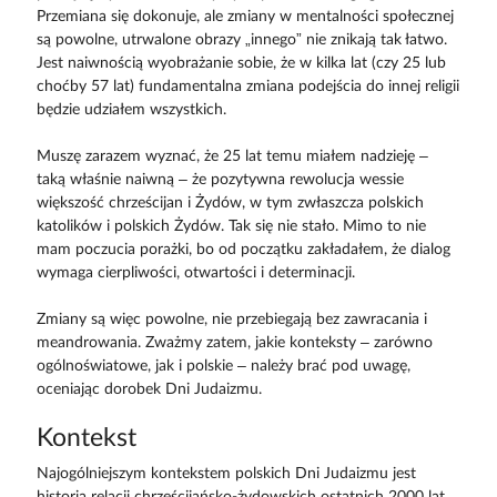
Przemiana się dokonuje, ale zmiany w mentalności społecznej
są powolne, utrwalone obrazy „innego” nie znikają tak łatwo.
Jest naiwnością wyobrażanie sobie, że w kilka lat (czy 25 lub
choćby 57 lat) fundamentalna zmiana podejścia do innej religii
będzie udziałem wszystkich.
Muszę zarazem wyznać, że 25 lat temu miałem nadzieję –
taką właśnie naiwną – że pozytywna rewolucja wessie
większość chrześcijan i Żydów, w tym zwłaszcza polskich
katolików i polskich Żydów. Tak się nie stało. Mimo to nie
mam poczucia porażki, bo od początku zakładałem, że dialog
wymaga cierpliwości, otwartości i determinacji.
Zmiany są więc powolne, nie przebiegają bez zawracania i
meandrowania. Zważmy zatem, jakie konteksty – zarówno
ogólnoświatowe, jak i polskie – należy brać pod uwagę,
oceniając dorobek Dni Judaizmu.
Kontekst
Najogólniejszym kontekstem polskich Dni Judaizmu jest
historia relacji chrześcijańsko-żydowskich ostatnich 2000 lat.