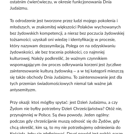
ostatnim ćwierćwieczu, w okresie funkcjonowania Dnia
Judaizmu.
To odrodzenie jest tworzone przez ludzi mojego pokolenia i
młodszych, w znakomitej większości Polaków wychowanych
bez żydowskich kompetencji, a nieraz bez poczucia żydowskiej
tożsamości; uzyskali oni wiedzę i identyfikację w procesie,
który nazywam dezasymilacją. Polega on na odzyskiwaniu
żydowskości, ale bez tracenia polskości, co najmniej
kulturowej. Należy podkreślić, że ważnym czynnikiem
wspomagającym ów proces odkrywania korzeni jest życzliwe
zainteresowanie kulturą żydowską – a w tej kategorii mieszczą
się także obchody Dnia Judaizmu. To zainteresowanie jest dla
tych przemian świadomościowych niemal tak ważne jak
antysemityzm.
Przy okazji: ktoś mógłby spytać: jest Dzień Judaizmu, a czy
Żydom nie byłby potrzebny Dzień Chrześcijaństwa? Otóż nie,
przynajmniej w Polsce. Są dwa powody. Jeden ogólny:
podczas gdy chrześcijanie muszą odnosić się do Żydów, gdy
chcą określić, kim są, to my nie potrzebujemy odniesienia do
Kościoła, żeby się zdefiniować. Drugi powód jest polski: nasze