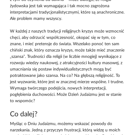
żydowska jest tak wymagająca i tak mocno zagrożona
interpretacjami tradycjonalistycznymi, które są anachroniczne.
Ale problem mamy wszyscy.
W każdej z naszych tradycji religijnych kryzys może wzmocnić
chęci, aby odrzucić współczesność, okopać się w tym, co
znane, i mieć pretensje do świata. Wszelako ponoć ten sam
chiński znak, który oznacza kryzys, może także mieć znaczenie
„szansa”. Trudności dla religii (w liczbie mnogiej) wynikające z
rozwoju wiedzy naukowej, z atrakcyjności kultury masowej, z
umacniania się postaw indywidualistycznych mogą być
potraktowane jako szansa. Na co? Na głębszą religijność. To
jest wyzwanie, które jest w znacznej mierze wspólne. I trudne.
Wymaga twórczego podejścia, nowych interpretacji,
pogłębienia duchowości. Może Dzień Judaizmu jest w stanie
to wspomóc?
Co dalej?
Myśląc o Dniu Judaizmu, możemy wskazać powody do
narzekania. Jedną z przyczyn frustracji, którą widzę u moich