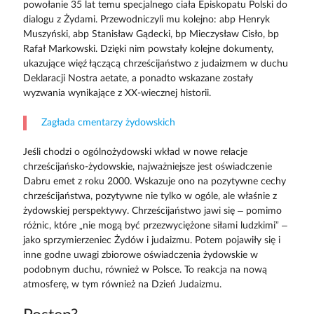
powołanie 35 lat temu specjalnego ciała Episkopatu Polski do
dialogu z Żydami. Przewodniczyli mu kolejno: abp Henryk
Muszyński, abp Stanisław Gądecki, bp Mieczysław Cisło, bp
Rafał Markowski. Dzięki nim powstały kolejne dokumenty,
ukazujące więź łączącą chrześcijaństwo z judaizmem w duchu
Deklaracji Nostra aetate, a ponadto wskazane zostały
wyzwania wynikające z XX-wiecznej historii.
Zagłada cmentarzy żydowskich
Jeśli chodzi o ogólnożydowski wkład w nowe relacje
chrześcijańsko-żydowskie, najważniej­sze jest oświadczenie
Dabru emet z roku 2000. Wskazuje ono na pozytywne cechy
chrześcijaństwa, pozytywne nie tylko w ogóle, ale właśnie z
żydowskiej perspektywy. Chrześcijaństwo jawi się – pomimo
różnic, które „nie mogą być przezwyciężone siłami ludzkimi” –
jako sprzymierzeniec Żydów i judaizmu. Potem pojawiły się i
inne godne uwagi zbiorowe oświadczenia żydowskie w
podobnym duchu, również w Polsce. To reakcja na nową
atmosferę, w tym również na Dzień Judaizmu.