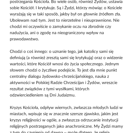
postrzegania Kościoła. Bo wiele osób, również Żydów, ustawia
sobie Kościół. I krytykuje. Są i Żydzi, którzy mówiąc o Kościele
wyrażają się w taki sposób, jakby był on głownie źródłem zła.
Ubolewam nad tym. Jest to nierzetelne i nieuprawnione. Nie
chodzi mi oczywiście o zamykanie oczu na zbrodnie czy
nadużycia, ani o zgodę na nieograniczony wpływ na
prawodawstwo.
Chodzi o coś innego: o uznanie tego, jak katolicy sami się
definiują (a również zresztą sami się krytykują) oraz o widzenie
wartości, które Kościół wnosi do życia społecznego. Jednym
słowem chodzi o życzliwe podejście. To jest dla mnie punkt
centralny dialogu żydowsko-chrześcijańskiego, nauka z
aktywności w Polskiej Radzie Chrześcijan i Żydów, wreszcie
rezultat związków z tymi wysiłkami, których
odzwierciedleniem są Dni Judaizmu.
Kryzys Kościoła, odpływ wiernych, zwłaszcza młodych ludzi w
miastach, wpisuje się w znacznie szersze zjawisko, jakim jest
kryzys religijności w ogóle, a zwłaszcza odrzucanie instytucji
religijnych postrzeganych jako anachroniczne. My Żydzi mamy
z tym do czynienia od dawna – może dlatego, że religia