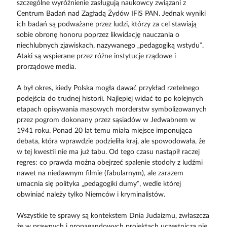
szczególne wyróżnienie zasługują naukowcy związani z
Centrum Badań nad Zagładą Żydów IFiS PAN. Jednak wyniki
ich badań są podważane przez ludzi, którzy za cel stawiają
sobie obronę honoru poprzez likwidację nauczania o
niechlubnych zjawiskach, nazywanego „pedagogiką wstydu”.
Ataki są wspierane przez różne instytucje rządowe i
prorządowe media.
A był okres, kiedy Polska mogła dawać przykład rzetelnego
podejścia do trudnej historii. Najlepiej widać to po kolejnych
etapach opisywania masowych morderstw symbolizowanych
przez pogrom dokonany przez sąsiadów w Jedwabnem w
1941 roku. Ponad 20 lat temu miała miejsce imponująca
debata, która wprawdzie podzieliła kraj, ale spowodowała, że
w tej kwestii nie ma już tabu. Od tego czasu nastąpił raczej
regres: co prawda można obejrzeć spalenie stodoły z ludźmi
nawet na niedawnym filmie (fabularnym), ale zarazem
umacnia się polityka „pedagogiki dumy”, wedle której
obwiniać należy tylko Niemców i kryminalistów.
Wszystkie te sprawy są kontekstem Dnia Judaizmu, zwłaszcza
że w prawnych i propagandowych projektach uczestniczą nie