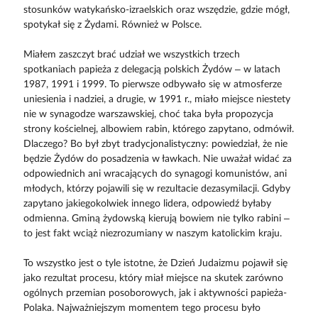
stosunków watykańsko-izraelskich oraz wszędzie, gdzie mógł,
spotykał się z Żydami. Również w Polsce.
Miałem zaszczyt brać udział we wszystkich trzech
spotkaniach papieża z delegacją polskich Żydów – w latach
1987, 1991 i 1999. To pierwsze odbywało się w atmosferze
uniesienia i nadziei, a drugie, w 1991 r., miało miejsce niestety
nie w synagodze warszawskiej, choć taka była propozycja
strony kościelnej, albowiem rabin, którego zapytano, odmówił.
Dlaczego? Bo był zbyt tradycjonalistyczny: powiedział, że nie
będzie Żydów do posadzenia w ławkach. Nie uważał widać za
odpowiednich ani wracających do synagogi komunistów, ani
młodych, którzy pojawili się w rezultacie dezasymilacji. Gdyby
zapytano jakiegokolwiek innego lidera, odpowiedź byłaby
odmienna. Gminą żydowską kierują bowiem nie tylko rabini –
to jest fakt wciąż niezrozumiany w naszym katolickim kraju.
To wszystko jest o tyle istotne, że Dzień Judaizmu pojawił się
jako rezultat procesu, który miał miejsce na skutek zarówno
ogólnych przemian posoborowych, jak i aktywności papieża-
Polaka. Najważniejszym momentem tego procesu było