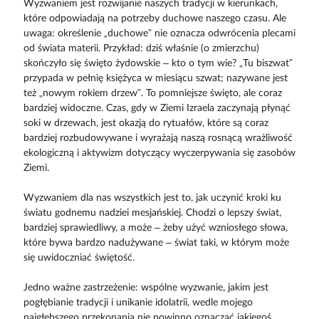
Wyzwaniem jest rozwijanie naszych tradycji w kierunkach,
które odpowiadają na potrzeby duchowe naszego czasu. Ale
uwaga: określenie „duchowe” nie oznacza odwrócenia plecami
od świata materii. Przykład: dziś właśnie (o zmierzchu)
skończyło się święto żydowskie – kto o tym wie? „Tu biszwat”
przypada w pełnię księżyca w miesiącu szwat; nazywane jest
też „nowym rokiem drzew”. To pomniejsze święto, ale coraz
bardziej widoczne. Czas, gdy w Ziemi Izraela zaczynają płynąć
soki w drzewach, jest okazją do rytuałów, które są coraz
bardziej rozbudowywane i wyrażają naszą rosnącą wrażliwość
ekologiczną i aktywizm dotyczący wyczerpywania się zasobów
Ziemi.
Wyzwaniem dla nas wszystkich jest to, jak uczynić kroki ku
światu godnemu nadziei mesjańskiej. Chodzi o lepszy świat,
bardziej sprawiedliwy, a może – żeby użyć wzniosłego słowa,
które bywa bardzo nadużywane – świat taki, w którym może
się uwidoczniać świętość.
Jedno ważne zastrzeżenie: wspólne wyzwanie, jakim jest
pogłębianie tradycji i unikanie idolatrii, wedle mojego
najgłębszego przekonania nie powinno oznaczać jakiegoś