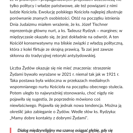
tylko politycy i władze państwowe, ale też powiązani z nimi
ludzie Kościoła. Ewolucję polskiego Kościoła najlepiej zilustruje
porównanie znanych osobistości. Otóż na początku istnienia
Dnia Judaizmu miałem wrażenie, że ks. Józef Tischner
reprezentuje główny nurt, a ks. Tadeusz Rydzyk – margines; w
międzyczasie okazało się, że jest dokładnie na odwrót. A ten
Kościół konserwatywny ma bliskie związki z władzą polityczną,
która z kolei flirtuje ze skrajną prawicą. Ta zaś jest zawsze
skłonna do tradycyjnej retoryki antyżydowskiej.
Liczba Żydów okazuje się nie mieć znaczenia: straszenie
Żydami bywało wyrażane w 2021 r. niemal tak jak w 1921 r.
Taka postawa była widoczna w przekazach medialnych
wspomnianego nurtu Kościoła na początku obecnego stulecia.
Potem uległo to najwyraźniej stonowaniu, choć nigdy nie
pojawiła się sugestia, że poprzednio mówiono coś
niewłaściwego. Pojawiła się jednak nowa tendencja. Można ją
określić jako zabieganie o Żydów. Wedle słów ks. Rydzyka:
„Mamy dobre kontakty z dobrymi Żydami”.
Dialog międzyreligijny ma szansę osiągać głębię, gdy się