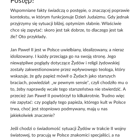
Postęp?
Wspomniane fakty świadczą o postępie, o znaczącej poprawie
kontekstu, w którym funkcjonuje Dzień Judaizmu. Gdy jednak
przyjrzymy się sytuacji bliżej, optymizm słabnie. Właściwie
chce się zapytać: skoro jest tak dobrze, to dlaczego jest tak
źle? Oto przykłady.
Jan Paweł II jest w Polsce uwielbiany, idealizowany, a nieraz
idolizowany. I każdy przeciąga go na swoją stronę. Jego
niewątpliwe poglądy dotyczące Żydów i religii żydowskiej
zostały zakwestionowane przez wpływowego teologa, który
wskazuje, że gdy papież mówił o Żydach jako starszych
braciach, powiedział: „w pewnym sensie”, czyli chodziło mu o
to, żeby naprawdę wcale tego starszeństwa nie stwierdzić. A
przecież Jan Paweł II powtórzył to kilkakrotnie. Trudno więc
nie zapytać: czy poglądy tego papieża, którego kult w Polsce
trwa, choć jest stopniowo podmywany, mają u nas
jakiekolwiek znaczenie?
Jeśli chodzi o świadomość sytuacji Żydów w trakcie II wojny
światowej, to pracują w Polsce znakomici specjaliści, a na