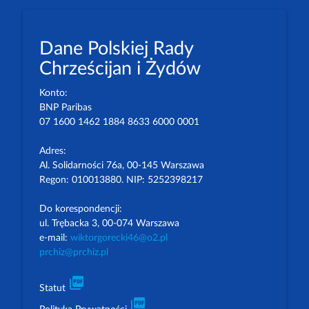
Dane Polskiej Rady
Chrześcijan i Żydów
Konto:
BNP Paribas
07 1600 1462 1884 8633 6000 0001
Adres:
Al. Solidarności 76a, 00-145 Warszawa
Regon: 010013880. NIP: 5252398217
Do korespondencji:
ul. Trębacka 3, 00-074 Warszawa
e-mail:
wiktorgorecki46@o2.pl
prchiz@prchiz.pl
picture_as_pdf
Statut
picture_as_pdf