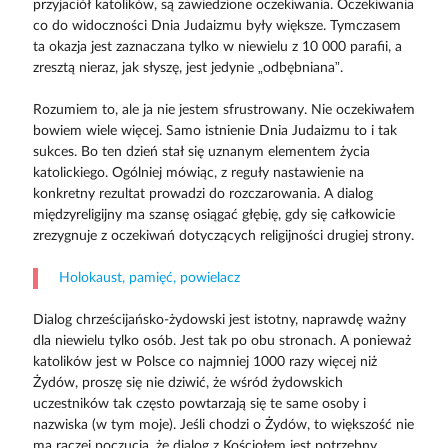
przyjaciół katolików, są zawiedzione oczekiwania. Oczekiwania
co do widoczności Dnia Judaizmu były większe. Tymczasem
ta okazja jest zaznaczana tylko w niewielu z 10 000 parafii, a
zresztą nieraz, jak słyszę, jest jedynie „odbębniana”.
Rozumiem to, ale ja nie jestem sfrustrowany. Nie oczekiwałem
bowiem wiele więcej. Samo istnienie Dnia Judaizmu to i tak
sukces. Bo ten dzień stał się uznanym elementem życia
katolickiego. Ogólniej mówiąc, z reguły nastawienie na
konkretny rezultat prowadzi do rozczarowania. A dialog
międzyreligijny ma szansę osiągać głębię, gdy się całkowicie
zrezygnuje z oczekiwań dotyczących religijności drugiej strony.
Holokaust, pamięć, powielacz
Dialog chrześcijańsko-żydowski jest istotny, naprawdę ważny
dla niewielu tylko osób. Jest tak po obu stronach. A ponieważ
katolików jest w Polsce co najmniej 1000 razy więcej niż
Żydów, proszę się nie dziwić, że wśród żydowskich
uczestników tak często powtarzają się te same osoby i
nazwiska (w tym moje). Jeśli chodzi o Żydów, to większość nie
ma raczej poczucia, że dialog z Kościołem jest potrzebny.