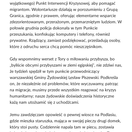
wyjątkowego) Punkt Interwencji Kryzysowej, aby pomagać
migrantom. Wolontariusze działają w porozumieniu z Grupą
Granica, zgodnie z prawem, oferując elementarne wsparcie
zdezorientowanym, przerażonym, przemarzniętym ludziom. W
połowie grudnia policja dokonała w tym Punkcie
przeszukania, konfiskując komputery i telefony, również
prywatne. Rządzący, zamiast podziękować, prześladują osoby,
które z odruchu serca chcą pomóc nieszczęśnikom.
Gdy wspomnimy werset z Tory o miłowaniu przybysza, bo
„byliście obcymi przybyszami w ziemi egipskiej”, nie zdziwi nas,
że tydzień spędził w tym punkcie przewodniczący
warszawskiej Gminy Żydowskiej Lesław Piszewski. Podkreśla
on, że niezależnie od problemów, które wyczuwamy, patrząc
na migracje, musimy przede wszystkim reagować na kryzys
humanitarny; nasze żydowskie doświadczenia historyczne
każą nam utożsamić się z uchodźcami.
Jemu zawdzięczam opowieść o pewnej wiosce na Podlasiu,
gdzie mieszka staruszka, mająca w swojej pieczy drugi domek,
który stoi pusty. Codziennie napala tam w piecu, zostawia