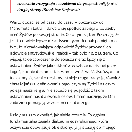
całkowicie zrezygnuje z oczekiwań dotyczących religijności
drugiej strony /Stanisław Krajewski/
Warto dodać, że od czasu do czasu – począwszy od
Mahometa i Lutra – dawało się spotkać zabiegi o to, ażeby
mieć Żydów po swojej stronie. Co o tym sądzę? Przyznaję, że
jest to o wiele lepsze niż antysemityzm. Jednak pamiętam o
tym, że niezadowalająca odpowiedź Żydów prowadzi do
jadowicie antyżydowskiej reakcji – tak było np. z Lutrem. Co
więcej, takie zaproszenie do sojuszu nieraz łączy się z
ustawianiem Żydów jako aktorów w sztuce napisanej przez
kogoś, kto nie dba ani o fakty, ani o wrażliwość Żydów, ani o
to, jak my się sami określamy. Istnieje długa tradycja, również
chrześcijańska, definiowania tego, czym są Żydzi i na czym
polega nasza religia. Nie sposób się pogodzić z takim
ustawianiem nas dla swoich celów. I mam nadzieję, że Dni
Judaizmu pomagają w zrozumieniu dlaczego.
Każdy ma sam określać, jak siebie rozumie. To ogólna
fundamentalna zasada dialogu międzyreligijnego, która
oczywiście obowiązuje obie strony: ja ją stosuję do mojego