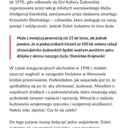
lat 1970., gdy odbywały się Dni Kultury Żydowskiej
organizowane przez sekcję młodych warszawskiego Klubu
Inteligencji Katolickiej, zainicjowane przez niedawno zmarłego
Krzysztofa Śliwińskiego – człowieka, który zasługuje na naszą
pamięć i wdzięczność. Jednak Dzień Judaizmu to inna skala.
Może z mniejszą pewnością niż 25 lat temu, ale jednak
powiem, że w podręcznikach historii za 500 lat zmiana relacji
chrześcijańsko-żydowskich będzie ważnym punktem opisu
dziejów z okresu naszego życia /Stanisław Krajewski/
W czasie inauguracyj­nych obchodów w 1998 r. miałem
zaszczyt wygłosić w synagodze Nożyków w Warszawie
krótkie przemówienie. Podkreślałem, jak wspaniałe jest to, że
spotkaliśmy się po to, aby afirmować, budować. Mówiłem o
wspólnych źródłach i o pokrewieństwie, które stwarzają więź,
aczkolwiek zarazem napięcie i opozycję. Wreszcie o zadaniu
budowania wzajemnego szacunku i wzajemnej wrażliwości.
Należy więc zapytać: Czy to się udało?
Do tego pytania muszę dołączyć jedno wyjaśnienie. Dzień