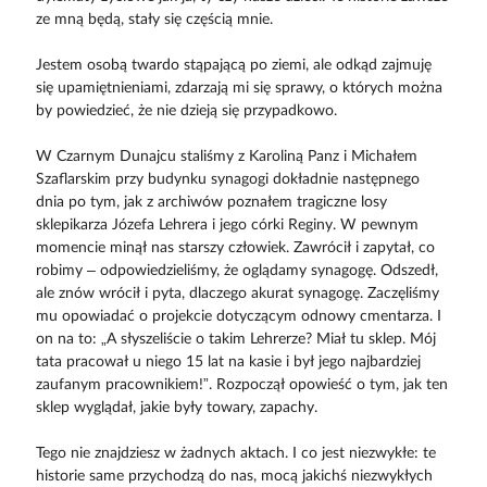
ze mną będą, stały się częścią mnie.
Jestem osobą twardo stąpającą po ziemi, ale odkąd zajmuję
się upamiętnieniami, zdarzają mi się sprawy, o których można
by powiedzieć, że nie dzieją się przypadkowo.
W Czarnym Dunajcu staliśmy z Karoliną Panz i Michałem
Szaflarskim przy budynku synagogi dokładnie następnego
dnia po tym, jak z archiwów poznałem tragiczne losy
sklepikarza Józefa Lehrera i jego córki Reginy. W pewnym
momencie minął nas starszy człowiek. Zawrócił i zapytał, co
robimy – odpowiedzieliśmy, że oglądamy synagogę. Odszedł,
ale znów wrócił i pyta, dlaczego akurat synagogę. Zaczęliśmy
mu opowiadać o projekcie dotyczącym odnowy cmentarza. I
on na to: „A słyszeliście o takim Lehrerze? Miał tu sklep. Mój
tata pracował u niego 15 lat na kasie i był jego najbardziej
zaufanym pracownikiem!”. Rozpoczął opowieść o tym, jak ten
sklep wyglądał, jakie były towary, zapachy.
Tego nie znajdziesz w żadnych aktach. I co jest niezwykłe: te
historie same przychodzą do nas, mocą jakichś niezwykłych