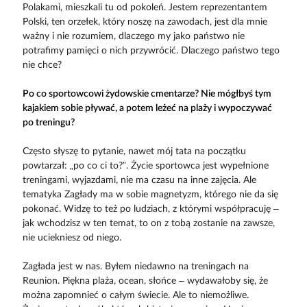
Polakami, mieszkali tu od pokoleń. Jestem reprezentantem
Polski, ten orzełek, który noszę na zawodach, jest dla mnie
ważny i nie rozumiem, dlaczego my jako państwo nie
potrafimy pamięci o nich przywrócić. Dlaczego państwo tego
nie chce?
Po co sportowcowi żydowskie cmentarze? Nie mógłbyś tym
kajakiem sobie pływać, a potem leżeć na plaży i wypoczywać
po treningu?
Często słyszę to pytanie, nawet mój tata na początku
powtarzał: „po co ci to?”. Życie sportowca jest wypełnione
treningami, wyjazdami, nie ma czasu na inne zajęcia. Ale
tematyka Zagłady ma w sobie magnetyzm, którego nie da się
pokonać. Widzę to też po ludziach, z którymi współpracuję –
jak wchodzisz w ten temat, to on z tobą zostanie na zawsze,
nie uciekniesz od niego.
Zagłada jest w nas. Byłem niedawno na treningach na
Reunion. Piękna plaża, ocean, słońce – wydawałoby się, że
można zapomnieć o całym świecie. Ale to niemożliwe.