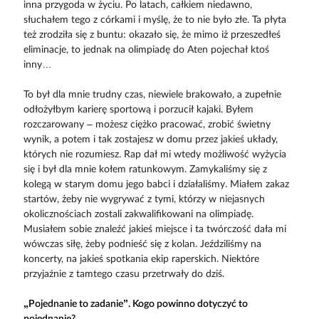
inna przygoda w życiu. Po latach, całkiem niedawno,
słuchałem tego z córkami i myślę, że to nie było złe. Ta płyta
też zrodziła się z buntu: okazało się, że mimo iż przeszedłeś
eliminacje, to jednak na olimpiadę do Aten pojechał ktoś
inny…
To był dla mnie trudny czas, niewiele brakowało, a zupełnie
odłożyłbym karierę sportową i porzucił kajaki. Byłem
rozczarowany – możesz ciężko pracować, zrobić świetny
wynik, a potem i tak zostajesz w domu przez jakieś układy,
których nie rozumiesz. Rap dał mi wtedy możliwość wyżycia
się i był dla mnie kołem ratunkowym. Zamykaliśmy się z
kolegą w starym domu jego babci i działaliśmy. Miałem zakaz
startów, żeby nie wygrywać z tymi, którzy w niejasnych
okolicznościach zostali zakwalifikowani na olimpiadę.
Musiałem sobie znaleźć jakieś miejsce i ta twórczość dała mi
wówczas siłę, żeby podnieść się z kolan. Jeździliśmy na
koncerty, na jakieś spotkania ekip raperskich. Niektóre
przyjaźnie z tamtego czasu przetrwały do dziś.
„Pojednanie to zadanie”. Kogo powinno dotyczyć to
pojednanie?