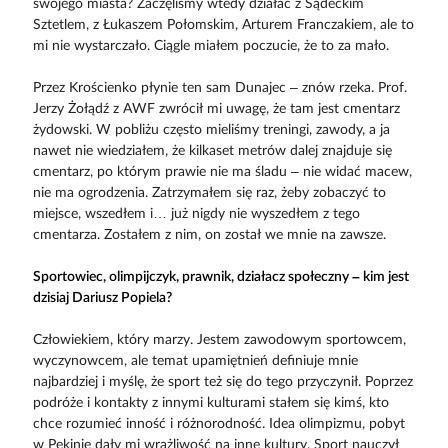
swojego miasta? Zaczęliśmy wtedy działać z Sądeckim
Sztetlem, z Łukaszem Połomskim, Arturem Franczakiem, ale to
mi nie wystarczało. Ciągle miałem poczucie, że to za mało.
Przez Krościenko płynie ten sam Dunajec – znów rzeka. Prof.
Jerzy Żołądź z AWF zwrócił mi uwagę, że tam jest cmentarz
żydowski. W pobliżu często mieliśmy treningi, zawody, a ja
nawet nie wiedziałem, że kilkaset metrów dalej znajduje się
cmentarz, po którym prawie nie ma śladu – nie widać macew,
nie ma ogrodzenia. Zatrzymałem się raz, żeby zobaczyć to
miejsce, wszedłem i… już nigdy nie wyszedłem z tego
cmentarza. ­Zostałem z nim, on został we mnie na zawsze.
Sportowiec, olimpijczyk, prawnik, działacz społeczny – kim jest
dzisiaj Dariusz Popiela?
Człowiekiem, który marzy. Jestem zawodowym sportowcem,
wyczynowcem, ale temat upamiętnień definiuje mnie
najbardziej i myślę, że sport też się do tego przyczynił. Poprzez
podróże i kontakty z innymi kulturami stałem się kimś, kto
chce rozumieć inność i różnorodność. Idea olimpizmu, pobyt
w Pekinie dały mi wrażliwość na inne kultury. Sport nauczył