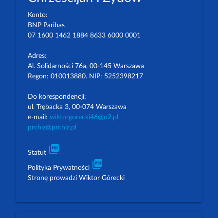
Konto:
BNP Paribas
07 1600 1462 1884 8633 6000 0001
Adres:
Al. Solidarności 76a, 00-145 Warszawa
Regon: 010013880. NIP: 5252398217
Do korespondencji:
ul. Trębacka 3, 00-074 Warszawa
e-mail:
wiktorgorecki46@o2.pl
prchiz@prchiz.pl
picture_as_pdf
Statut
picture_as_pdf
Polityka Prywatności
Stronę prowadzi Wiktor Górecki