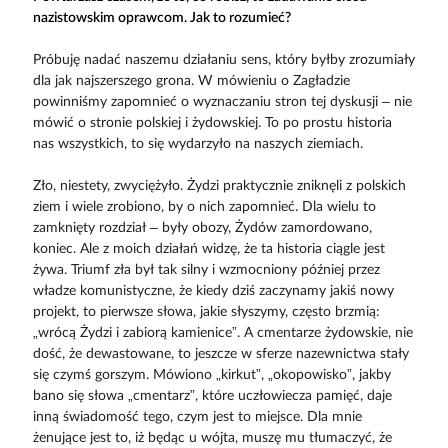
nazistowskim oprawcom. Jak to rozumieć?
Próbuję nadać naszemu działaniu sens, który byłby zrozumiały
dla jak najszerszego grona. W mówieniu o Zagładzie
powinniśmy zapomnieć o wyznaczaniu stron tej dyskusji – nie
mówić o stronie polskiej i żydowskiej. To po prostu historia
nas wszystkich, to się wydarzyło na naszych ziemiach.
Zło, niestety, zwyciężyło. Żydzi praktycznie zniknęli z polskich
ziem i wiele zrobiono, by o nich zapomnieć. Dla wielu to
zamknięty rozdział – były obozy, Żydów zamordowano,
koniec. Ale z moich działań widzę, że ta historia ciągle jest
żywa. Triumf zła był tak silny i wzmocniony później przez
władze komunistyczne, że kiedy dziś zaczynamy jakiś nowy
projekt, to pierwsze słowa, jakie słyszymy, często brzmią:
„wrócą Żydzi i zabiorą kamienice”. A cmentarze żydowskie, nie
dość, że dewastowane, to jeszcze w sferze nazewnictwa stały
się czymś gorszym. Mówiono „kirkut”, „okopowisko”, jakby
bano się słowa „cmentarz”, które uczłowiecza pamięć, daje
inną świadomość tego, czym jest to miejsce. Dla mnie
żenujące jest to, iż będąc u wójta, muszę mu tłumaczyć, że