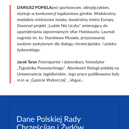
DARIUSZ POPIELA
jest sportowcem, olimpijczykiem,
startuje w konkurencji kajakarstwo górskie. Wielokrotny
medalista mistrzostw świata, dwukrotny mistrz Europy.
Stworzył projekt „Ludzie Nie Liczby” zmierzający do
upamiętniania zapomnianych ofiar Holokaustu. Laureat
nagrody im. ks. Stanisława Musiała, przyznawanej
osobom zasłużonym dla dialogu chrześcijańsko- i polsko-
żydowskiego.
Jacek Taran
Fotoreporter i dziennikarz, fotoedytor
„Tygodnika Powszechnego”. Absolwent filologii polskiej na
Uniwersytecie Jagiellońskim. Jego prace publikowane były
m.in w „Gazecie Wyborczej”, „Vogue...
Dane Polskiej Rady
Chrześcijan i Żydów