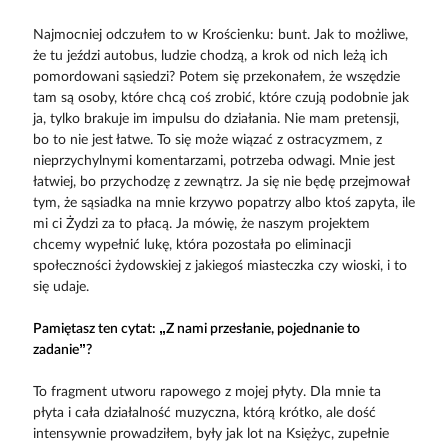
Najmocniej odczułem to w Kroś­cienku: bunt. Jak to możliwe,
że tu jeździ autobus, ludzie chodzą, a krok od nich leżą ich
pomordowani sąsiedzi? Potem się przekonałem, że wszędzie
tam są osoby, które chcą coś zrobić, które czują podobnie jak
ja, tylko brakuje im impulsu do działania. Nie mam pretensji,
bo to nie jest łatwe. To się może wiązać z ostracyzmem, z
nieprzychylnymi komentarzami, potrzeba odwagi. Mnie jest
łatwiej, bo przychodzę z zewnątrz. Ja się nie będę przejmował
tym, że sąsiadka na mnie krzywo popatrzy albo ktoś zapyta, ile
mi ci Żydzi za to płacą. Ja mówię, że naszym projektem
chcemy wypełnić lukę, która pozostała po eliminacji
społeczności żydowskiej z jakiegoś miasteczka czy wioski, i to
się udaje.
Pamiętasz ten cytat: „Z nami przes­łanie, pojednanie to
zadanie”?
To fragment utworu rapowego z mojej płyty. Dla mnie ta
płyta i cała działalność muzyczna, którą krótko, ale dość
intensywnie prowadziłem, były jak lot na Księżyc, zupełnie