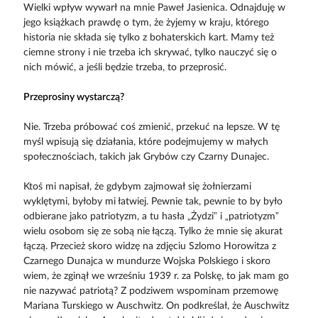
Wielki wpływ wywarł na mnie Paweł Jasienica. Odnajduję w
jego książkach prawdę o tym, że żyjemy w kraju, którego
historia nie składa się tylko z bohaterskich kart. Mamy też
ciemne strony i nie trzeba ich skrywać, tylko nauczyć się o
nich mówić, a jeśli będzie trzeba, to przeprosić.
Przeprosiny wystarczą?
Nie. Trzeba próbować coś zmienić, przekuć na lepsze. W tę
myśl wpisują się działania, które podejmujemy w małych
społecznościach, takich jak Grybów czy Czarny Dunajec.
Ktoś mi napisał, że gdybym zajmował się żołnierzami
wyklętymi, byłoby mi łat­wiej. Pewnie tak, pewnie to by było
odbierane jako patriotyzm, a tu hasła „Żydzi” i „patriotyzm”
wielu osobom się ze sobą nie łączą. Tylko że mnie się akurat
łączą. Przecież skoro widzę na zdjęciu Szlomo Horowitza z
Czarnego Dunajca w mundurze Wojska Polskiego i skoro
wiem, że zginął we wrześniu 1939 r. za Polskę, to jak mam go
nie nazywać patriotą? Z podziwem wspominam przemowę
Mariana Turskiego w Auschwitz. On podkreślał, że Auschwitz