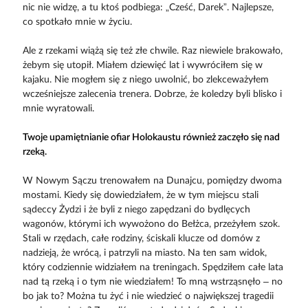
nic nie widzę, a tu ktoś podbiega: „Cześć, Darek”. Najlepsze,
co spotkało mnie w życiu.
Ale z rzekami wiążą się też złe chwile. Raz niewiele brakowało,
żebym się utopił. Miałem dziewięć lat i wywróciłem się w
kajaku. Nie mogłem się z niego uwolnić, bo zlekceważyłem
wcześniejsze zalecenia trenera. Dobrze, że koledzy byli blisko i
mnie wyratowali.
Twoje upamiętnianie ofiar Holokaustu również zaczęło się nad
rzeką.
W Nowym Sączu trenowałem na Dunajcu, pomiędzy dwoma
mostami. Kiedy się dowiedziałem, że w tym miejscu stali
sądeccy Żydzi i że byli z niego zapędzani do bydlęcych
wagonów, którymi ich wywożono do Bełżca, przeżyłem szok.
Stali w rzędach, całe rodziny, ściskali klucze od domów z
nadzieją, że wrócą, i patrzyli na miasto. Na ten sam widok,
który codziennie widziałem na treningach. Spędziłem całe lata
nad tą rzeką i o tym nie wiedziałem! To mną wstrząsnęło – no
bo jak to? Można tu żyć i nie wiedzieć o największej tragedii