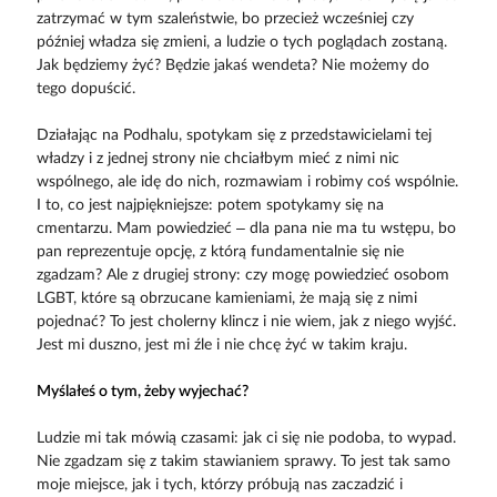
zatrzymać w tym szaleństwie, bo przecież wcześniej czy
później władza się zmieni, a ludzie o tych poglądach zostaną.
Jak będziemy żyć? Będzie jakaś wendeta? Nie możemy do
tego dopuścić.
Działając na Podhalu, spotykam się z przedstawicielami tej
władzy i z jednej strony nie chciałbym mieć z nimi nic
wspólnego, ale idę do nich, rozmawiam i robimy coś wspólnie.
I to, co jest najpiękniejsze: potem spotykamy się na
cmentarzu. Mam powiedzieć – dla pana nie ma tu wstępu, bo
pan reprezentuje opcję, z którą fundamentalnie się nie
zgadzam? Ale z drugiej strony: czy mogę powiedzieć osobom
LGBT, które są obrzucane kamieniami, że mają się z nimi
pojednać? To jest cholerny klincz i nie wiem, jak z niego wyjść.
Jest mi duszno, jest mi źle i nie chcę żyć w takim kraju.
Myślałeś o tym, żeby wyjechać?
Ludzie mi tak mówią czasami: jak ci się nie podoba, to wypad.
Nie zgadzam się z takim stawianiem sprawy. To jest tak samo
moje miejsce, jak i tych, którzy próbują nas zaczadzić i