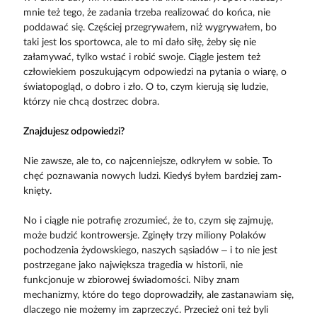
mnie też tego, że zadania trzeba realizować do końca, nie
poddawać się. Częściej przegrywałem, niż wygrywałem, bo
taki jest los sportowca, ale to mi dało siłę, żeby się nie
załamywać, tylko wstać i robić swoje. Ciągle jestem też
człowiekiem poszukującym odpowiedzi na pytania o wiarę, o
światopogląd, o dobro i zło. O to, czym kierują się ludzie,
którzy nie chcą dostrzec dobra.
Znajdujesz odpowiedzi?
Nie zawsze, ale to, co najcenniejsze, odkryłem w sobie. To
chęć poznawania nowych ludzi. Kiedyś byłem bardziej zam­
knięty.
No i ciągle nie potrafię zrozumieć, że to, czym się zajmuję,
może budzić kontrowersje. Zginęły trzy miliony Polaków
pochodzenia żydowskiego, naszych sąsiadów – i to nie jest
postrzegane jako największa tragedia w historii, nie
funkcjonuje w zbiorowej świadomości. Niby znam
mechanizmy, które do tego doprowadziły, ale zastanawiam się,
dlaczego nie możemy im zaprzeczyć. Przecież oni też byli