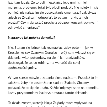
leżą tam ludzie. Że to byli mieszkańcy jego gminy, mieli
marzenia, problemy, tutaj żyli, płacili podatki. Nie należy im się
pamięć, nie należy im się posprzątanie cmentarza? Jak słyszę
„niech se Żydzi sami odnowią”, to pytam – a kto z nich
przeżył? Czy mają wstać prochy z obozów koncentracyjnych i
odnawiać cmentarze?
Naprawdę tak mówisz do wójta?
Nie. Staram się jednak tak rozmawiać, żeby potem – jak w
Krościenku czy Czarnym Dunajcu – wójt sam włączył się w
działania, witał potomków na ziemi ich pradziadków,
dostrzegał, że to, co robimy, ma wartość dla całej
społeczności gminy.
W tym sensie mówię o zadaniu ciosu nazistom. Przecież to im
zależało, żeby nie został żaden ślad po Żydach. Chcemy
pokazać, że to się nie udało. Każde imię wypisane na pomniku,
każdy przypomniany życiorys odwraca tamte działania.
To działa zresztą szerzej: lekcja Zagłady może wpływać na