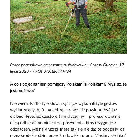
Prace porządkowe na cmentarzu żydowskim. Czarny Dunajec, 17
lipca 2020 r. / FOT. JACEK TARAN
A co z pojednaniem pomiędzy Polakami a Polakami? Myślisz, że
jest możliwe?
Nie wiem. Padło tyle słów, rządzący wykonali tyle gestów
wykluczających, że na dobrą sprawę nie powinno być już
dialogu. Przecież często o tym słyszymy – profesorowie nie
chcą odbierać nominacji od prezydenta, ktoś rezygnuje z
odznaczeń. Ale na dłuższą metę tak się nie da: te podziały idą
przez środek rodzin, przez środowiska pracy. Musimy się jakoś