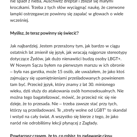
nie spadł z nieba, Auschwitz dreptał i zbliżał się małymi
kroczkami. Trzeba z tych słów wyciągnąć naukę, że czerwone
lampki ostrzegawcze powinny się zapalać w głowach o wiele
wcześniej.
Myślisz, że teraz powinny się świecić?
Jak najbardziej. Jestem przerażony tym, jak bardzo w ciągu
ostatnich lat zmienił się język, jak wracają najgorsze stereotypy
dotyczące Żydów, jak dużo nienawiści budzą osoby LBGT+.
W Nowym Sączu byłem na pierwszym marszu w ich obronie
– była nas garstka, może 15 osób, ale uważałem, że jako ktoś
zajmujący się upamiętnieniami prześladowanych powinienem
tam być. Przecież język, który znamy z lat 30. minionego
wieku, dziś służy do atakowania osób homoseksualnych. Nie
można tego bagatelizować, mówić, że przecież nic się nie
dzieje, że to przesada. Nie – trzeba zawsze stać przy tych,
którzy są prześladowani. Te „strefy wolne od LGBT” to skandal
i wstyd na cały świat. A wszystko się bierze z tego, że jako
naród nie odrobiliśmy lekcji płynącej z Zagłady.
Powtarzasz czasem, że to, co robisz, to zadawanie ciosu