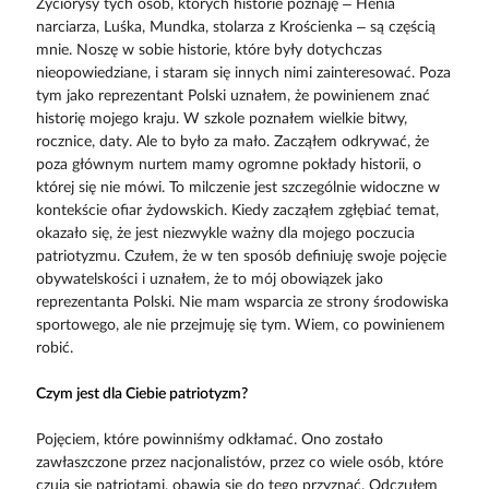
Życiorysy tych osób, których historie poznaję – Henia
narciarza, Luśka, Mundka, stolarza z Krościenka – są częścią
mnie. Noszę w sobie historie, które były dotychczas
nieopowiedziane, i staram się innych nimi zainteresować. Poza
tym jako reprezentant Polski uznałem, że powinienem znać
historię mojego kraju. W szkole poznałem wielkie bitwy,
rocznice, daty. Ale to było za mało. Zacząłem odkrywać, że
poza głównym nurtem mamy ogromne pokłady historii, o
której się nie mówi. To milczenie jest szczególnie widoczne w
kontekście ofiar żydowskich. Kiedy zacząłem zgłębiać temat,
okazało się, że jest niezwykle ważny dla mojego poczucia
patriotyzmu. Czułem, że w ten sposób definiuję swoje pojęcie
obywatelskości i uznałem, że to mój obowiązek jako
reprezentanta Polski. Nie mam wsparcia ze strony środowiska
sportowego, ale nie przejmuję się tym. Wiem, co powinienem
robić.
Czym jest dla Ciebie patriotyzm?
Pojęciem, które powinniśmy odkłamać. Ono zostało
zawłaszczone przez nacjonalistów, przez co wiele osób, które
czują się patriotami, obawia się do tego przyznać. Odczułem