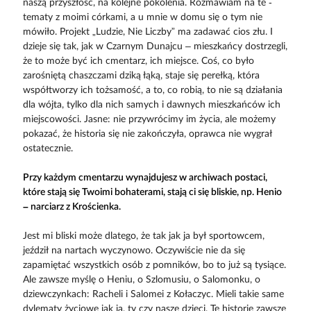
naszą przyszłość, na kolejne pokolenia. Rozmawiam na te ­
tematy z moimi córkami, a u mnie w domu się o tym nie
mówiło. Projekt „Ludzie, Nie Liczby” ma zadawać cios złu. I
dzieje się tak, jak w Czarnym Dunajcu – mieszkańcy dostrzegli,
że to może być ich cmentarz, ich miejsce. Coś, co było
zarośniętą chaszczami dziką łąką, staje się perełką, która
współtworzy ich tożsamość, a to, co robią, to nie są działania
dla wójta, tylko dla nich samych i dawnych mieszkańców ich
miejscowości. Jasne: nie przywrócimy im życia, ale możemy
pokazać, że historia się nie zakończyła, oprawca nie wygrał
ostatecznie.
Przy każdym cmentarzu wynajdujesz w archiwach postaci,
które stają się Twoimi bohaterami, stają ci się bliskie, np. Henio
– narciarz z Krościenka.
Jest mi bliski może dlatego, że tak jak ja był sportowcem,
jeździł na nartach wyczynowo. Oczywiście nie da się
zapamiętać wszystkich osób z pomników, bo to już są tysiące.
Ale zawsze myślę o Heniu, o Szlomusiu, o Salomonku, o
dziewczynkach: Racheli i Salomei z Kołaczyc. Mieli takie same
dylematy życiowe jak ja, ty czy nasze dzieci. Te historie zawsze