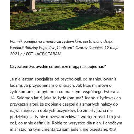
Pomnik pamięci na cmentarzu żydowskim, postawiony dzięki
Fundacji Rodziny Popielów „Centrum”. Czarny Dunajec, 12 maja
2021 r. / FOT. JACEK TARAN
Czy zatem żydowskie cmentarze mogą nas pojednać?
Ja nie jestem specjalistą od psychologii, od manipulowania
ludźmi. Ja przypominam o ofiarach. Jak ktoś mi mówi o
żydokomunie, to pytam: a co ma z tym wspólnego Estera lat
14, Salomon lat 6, jaka to żydokomuna? Jedno z żydowskich
przykazań głosi, że zrobienie czegoś dla zmarłych należy do
najważniejszych dobrych uczynków, bo zmarły już ci nie
podziękuje, a ty nie możesz oczekiwać wdzięczności. I to jest
coś, co mnie definiuje. Robię to wszystko dla nich. I choćbym
miał stać na tym cmentarzu sam jeden, nie przestanę. ©℗