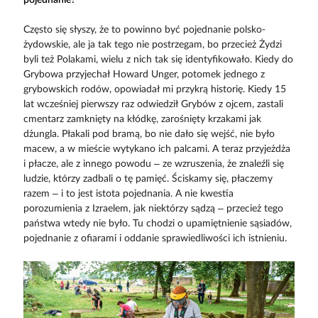
Często się słyszy, że to powinno być pojednanie polsko-
żydowskie, ale ja tak tego nie postrzegam, bo przecież Żydzi
byli też Polakami, wielu z nich tak się identyfikowało. Kiedy do
Grybowa przyjechał Howard Unger, potomek jednego z
grybowskich rodów, opowiadał mi przykrą historię. Kiedy 15
lat wcześniej pierwszy raz odwiedził Grybów z ojcem, zastali
cmentarz zamknięty na kłódkę, zarośnięty krzakami jak
dżungla. Płakali pod bramą, bo nie dało się wejść, nie było
macew, a w mieście wytykano ich palcami. A teraz przyjeżdża
i płacze, ale z innego powodu – ze wzruszenia, że znaleźli się
ludzie, którzy zadbali o tę pamięć. Ściskamy się, płaczemy
razem – i to jest istota pojednania. A nie kwestia
porozumienia z Izraelem, jak niektórzy sądzą – przecież tego
państwa wtedy nie było. Tu chodzi o upamiętnienie sąsiadów,
pojednanie z ofiarami i oddanie sprawiedliwości ich istnieniu.