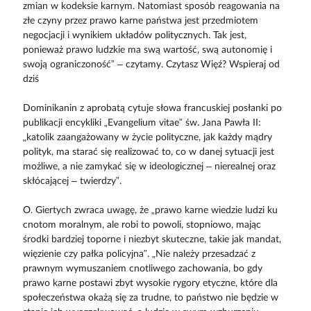
zmian w kodeksie karnym. Natomiast sposób reagowania na
złe czyny przez prawo karne państwa jest przedmiotem
negocjacji i wynikiem układów politycznych. Tak jest,
ponieważ prawo ludzkie ma swą wartość, swą autonomię i
swoją ograniczoność” – czytamy. Czytasz Więź? Wspieraj od
dziś
Dominikanin z aprobatą cytuje słowa francuskiej posłanki po
publikacji encykliki „Evangelium vitae” św. Jana Pawła II:
„katolik zaangażowany w życie polityczne, jak każdy mądry
polityk, ma starać się realizować to, co w danej sytuacji jest
możliwe, a nie zamykać się w ideologicznej – nierealnej oraz
skłócającej – twierdzy”.
O. Giertych zwraca uwagę, że „prawo karne wiedzie ludzi ku
cnotom moralnym, ale robi to powoli, stopniowo, mając
środki bardziej toporne i niezbyt skuteczne, takie jak mandat,
więzienie czy pałka policyjna”. „Nie należy przesadzać z
prawnym wymuszaniem cnotliwego zachowania, bo gdy
prawo karne postawi zbyt wysokie rygory etyczne, które dla
społeczeństwa okażą się za trudne, to państwo nie będzie w