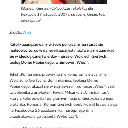
Wojciech Giertych OP podczas rekolekcji dla
biskupów 19 listopada 2019 r. na Jasnej Górze. Fot.
episkopat.pl
Źródło:
Więź
Katolik zaangażowany w życie polityczne ma starać się
realizować to, co w danej sytuacji jest możliwe, a nie zamykać
się w ideologicznej twierdzy – pisze o. Wojciech Giertych,
teolog Domu Papieskiego, w zimowej „Więzi”.
Tekst „Kompromis prawny to nie kompromis etyczny” o.
Wojciecha Giertycha, dominikanina, teologa Domu
Papieskiego, ukazał się w najnowszym numerze „Więzi”. Jest
to polemika z artykułem Pawła Milcarka z „Christianitas”,
który z kolei powstał po głośnym liście o. Giertycha do jego
bratanka, Romana (Roman Giertych opublikował list od stryja
na Facebooku 26 października; następnego dnia
przedrukowała go „Gazeta Wyborcza”).