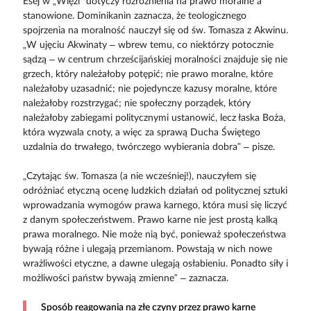
Esej w „Więzi” dotyczy rozróżnienia na prawo moralne a
stanowione. Dominikanin zaznacza, że teologicznego
spojrzenia na moralność nauczył się od św. Tomasza z Akwinu.
„W ujęciu Akwinaty – wbrew temu, co niektórzy potocznie
sądzą – w centrum chrześcijańskiej moralności znajduje się nie
grzech, który należałoby potępić; nie prawo moralne, które
należałoby uzasadnić; nie pojedyncze kazusy moralne, które
należałoby rozstrzygać; nie społeczny porządek, który
należałoby zabiegami politycznymi ustanowić, lecz łaska Boża,
która wyzwala cnoty, a więc za sprawą Ducha Świętego
uzdalnia do trwałego, twórczego wybierania dobra” – pisze.
„Czytając św. Tomasza (a nie wcześniej!), nauczyłem się
odróżniać etyczną ocenę ludzkich działań od politycznej sztuki
wprowadzania wymogów prawa karnego, która musi się liczyć
z danym społeczeństwem. Prawo karne nie jest prostą kalką
prawa moralnego. Nie może nią być, ponieważ społeczeństwa
bywają różne i ulegają przemianom. Powstają w nich nowe
wrażliwości etyczne, a dawne ulegają osłabieniu. Ponadto siły i
możliwości państw bywają zmienne” – zaznacza.
Sposób reagowania na złe czyny przez prawo karne