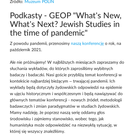
Źródło:
Muzeum POLIN
Podkasty - GEOP "What’s New,
What’s Next? Jewish Studies in
the time of pandemic"
Z powodu pandemii, przenosimy
naszą konferencję
o rok, na
październik 2021.
Ale nie próżnujemy! W najbliższych miesiącach zapraszamy do
słuchania wykładów, do których zaprosiliśmy wybitnych
badaczy i badaczki. Nasi goście przybliżą temat konferencji w
kontekście najbardziej bieżącym – trwającej pandemii. Ich
wykłady będą dotyczyły żydowskich odpowiedzi na epidemie
w ujęciu historycznym i współczesnym i będą nawiązywać do
głównych tematów konferencji - nowych źródeł, metodologii
badawczych i zmian paradygmatów w studiach żydowskich.
Mamy nadzieję, że poprzez naszą serię oddamy głos
środowisku i zajmiemy stanowisko, wobec tego, jak
humanistyka może odpowiedzieć na niezwykłą sytuację, w
której się wszyscy znaleźliśmy.