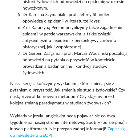
historii żydowskich odpowiedzi na epidemię w okresie
nowożytnym.
Dr Karolina Szymaniak i prof. Jeffrey Shandler
opowiedzą o epidemii w literaturze jidysz.
Z dr Katarzyną Person przybliżymy także zagadnienie
epidemii w getcie warszawskim, a także związki
antysemityzmu i epidemii z perspektywy zarówno
historycznej, jak i współczesnej.
Dr Gerben Zaagsma i prof. Marcin Wodziński poszukają
odpowiedzi na pytania o przyszłość w kontekście
prowadzenia badań online i kondycji studiów
żydowskich.
Nasza serię zakończymy wykładami, które zmierzą się z
pytaniem o przyszłość. Jak zmienią się studia żydowskie? Czy
nastąpi zwrot ku nowym metodom? Czy stajemy przed
kolejną zmianą paradygmatu w studiach żydowskich?
Wykłady w języku angielskim będą pojawiać się co dwa
tygodnie na naszej stronie internetowej, Spotify (od sierpnia) i
innych platformach. Nie przegap żadnej informacji!
Zapisz się
do newslettera GEOP!