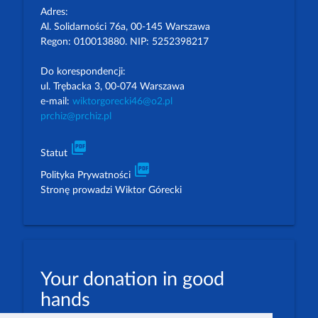
Adres:
Al. Solidarności 76a, 00-145 Warszawa
Regon: 010013880. NIP: 5252398217
Do korespondencji:
ul. Trębacka 3, 00-074 Warszawa
e-mail:
wiktorgorecki46@o2.pl
prchiz@prchiz.pl
picture_as_pdf
Statut
picture_as_pdf
Polityka Prywatności
Stronę prowadzi Wiktor Górecki
Your donation in good
hands