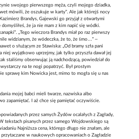
ynie swojego pierwszego męża, czyli mojego dziadka,
nawet mówili, że oszukuje w karty”. Ale jak którejś nocy
Kazimierz Brandys, Gajewski go przyjął z otwartymi
 domyśliłeś, że ja nie mam z kim napić się wódki.
kanapki”. „Tego wieczora Brandys miał po raz pierwszy
mile widzianym, że wódeczka, że to, że śmo…” –
awet o służącym ze Stawiska: „Od bramy szła pani
 niej wyjątkowo uprzejmy, jak tylko przyszła dawał jej
ak staliśmy obserwując ją nadchodzącą, powiedział do
, wystarczy na te nogi popatrzyć. Był prostym
ie sprawę kim Nowicka jest, mimo to mogła się u nas
ania mojej babci mieli twarze, nazwiska albo
wo zapamiętać. I aż chce się pamiętać oczywiście.
 opowiadanych przez samych Żydów ocalałych z Zagłady,
 W tekstach pisanych przez samego Wojdowskiego są
iadaniu Najniższa cena, którego długo nie znałam, ale
o przytaczane w naukowych opracowaniach o Zagładzie