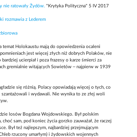
ity nie ratowały Żydów.
"Krytyka Polityczna" 5 IV 2017
ki rozmawia z Lederem
zbiorowa
na temat Holokaustu mają do opowiedzenia ocaleni
wspomnieniach jest więcej złych niż dobrych Polaków, nie
bardziej ucierpiał i poza frazesy o karze śmierci za
ch gremialnie witających Sowietów – najpierw w 1939
ładzie się różnią. Polacy opowiadają więcej o tych, co
o szantażowali i wydawali. Nie wynika to ze złej woli
tyw.
ładzie losów Bogdana Wojdowskiego. Był polskim
choć sam, pod koniec życia gorzko zauważał, że raczej
e. Był też najlepszym, najbardziej przejmującym
(Chleb rzucony umarłym) i żydowskich wojennych