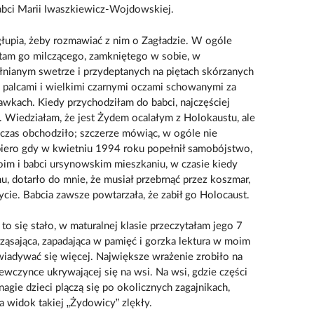
bci Marii Iwaszkiewicz-Wojdowskiej.
 głupia, żeby rozmawiać z nim o Zagładzie. W ogóle
tam go milczącego, zamkniętego w sobie, w
nianym swetrze i przydeptanych na piętach skórzanych
 palcami i wielkimi czarnymi oczami schowanymi za
wkach. Kiedy przychodziłam do babci, najczęściej
 Wiedziałam, że jest Żydem ocalałym z Holokaustu, ale
czas obchodziło; szczerze mówiąc, w ogóle nie
iero gdy w kwietniu 1994 roku popełnił samobójstwo,
oim i babci ursynowskim mieszkaniu, w czasie kiedy
u, dotarło do mnie, że musiał przebrnąć przez koszmar,
cie. Babcia zawsze powtarzała, że zabił go Holocaust.
 to się stało, w maturalnej klasie przeczytałam jego 7
rząsająca, zapadająca w pamięć i gorzka lektura w moim
iadywać się więcej. Największe wrażenie zrobiło na
ewczynce ukrywającej się na wsi. Na wsi, gdzie części
nagie dzieci plączą się po okolicznych zagajnikach,
a widok takiej „Żydowicy” zlękły.