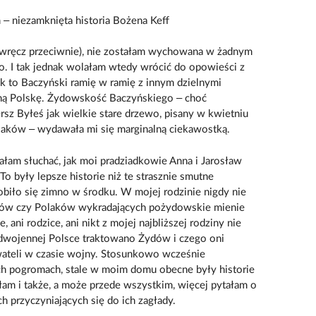
 – niezamknięta historia Bożena Keff
 (wręcz przeciwnie), nie zostałam wychowana w żadnym
o. I tak jednak wolałam wtedy wrócić do opowieści z
k to Baczyński ramię w ramię z innym dzielnymi
lną Polskę. Żydowskość Baczyńskiego – choć
rsz Byłeś jak wielkie stare drzewo, pisany w kwietniu
laków – wydawała mi się marginalną ciekawostką.
ałam słuchać, jak moi pradziadkowie Anna i Jarosław
o były lepsze historie niż te strasznie smutne
biło się zimno w środku. W mojej rodzinie nigdy nie
ików czy Polaków wykradających pożydowskie mienie
ani rodzice, ani nikt z mojej najbliższej rodziny nie
edwojennej Polsce traktowano Żydów i czego oni
ateli w czasie wojny. Stosunkowo wcześnie
h pogromach, stale w moim domu obecne były historie
łam i także, a może przede wszystkim, więcej pytałam o
h przyczyniających się do ich zagłady.