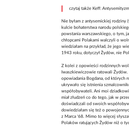
czytaj także Keff: Antysemityzm
Nie byłam z antysemickiej rodziny
kulcie bohaterstwa narodu polskieg
powstania warszawskiego, o tym, ja
chłopcami Polakami walczyli o wo
wiedziałam na przykład, że jego wie
1943 roku, dotyczył Żydów, nie Po
Z kolei z opowieści rodzinnych wol
Iwaszkiewiczowie ratowali Żydów. T
opowiadania Bogdana, od których ro
ukrywało się istnienia szmalcown
współobywateli. Ani moi dziadkowie, 
miał złudzeń co do tego, jak w prz
doświadczali od swoich współobyw
dowiedziałam się też o powojennyc
z Marca ‘68. Mimo to więcej słysza
Polaków ratujących Żydów niż o tyc