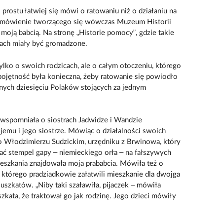
prostu łatwiej się mówi o ratowaniu niż o działaniu na
 zamówienie tworzącego się wówczas Muzeum Historii
oją babcią. Na stronę „Historie pomocy”, gdzie takie
ach miały być gromadzone.
ylko o swoich rodzicach, ale o całym otoczeniu, którego
bojętność była konieczna, żeby ratowanie się powiodło
łynnych dziesięciu Polaków stojących za jednym
wspomniała o siostrach Jadwidze i Wandzie
jemu i jego siostrze. Mówiąc o działalności swoich
o Włodzimierzu Sudzickim, urzędniku z Brwinowa, który
ać stempel gapy – niemieckiego orła – na fałszywych
szkania znajdowała moja prababcia. Mówiła też o
u którego pradziadkowie załatwili mieszkanie dla dwojga
szkatów. „Niby taki szaławiła, pijaczek – mówiła
zkata, że traktował go jak rodzinę. Jego dzieci mówiły