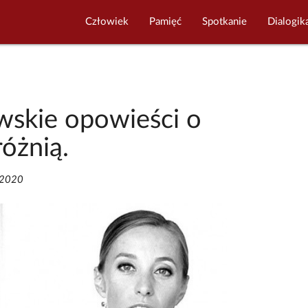
Człowiek
Pamięć
Spotkanie
Dialogik
owskie opowieści o
różnią.
/2020