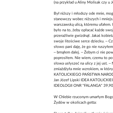
(na przykład u Aliny Molisak czy u 
Był niższy i młodszy ode mnie, mo
stanowczy wobec niższych i mniejszy
warszawską ulicą, któremu ufałem. I
było na to, żeby opłacać każde swo
przeraźliwie gwizdnął. Jakaś kobieta
swoje litościwe serce dziecku. – C
słowo pani daję, że go nie ruszyłem. 
– brnąłem dalej. – Żebym ci nie pow
poprosiłem. Nie wiem, czemu to po
słowa usłyszeć na ulicy z jej ust. –
zmiażdżyła mnie wzrokiem, w którym
KATOLICKIEGO PAŃSTWA NARODU
Jan Józef Lipski IDEA KATOLIC
IDEOLOGII ONR "FALANGA" 39,90
W Chlebie rzuconym umarłym Bogda
Żydów w okolicach getta: