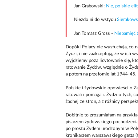
Jan Grabowski:
Nie, polskie el
Niezdolni do wstydu
Sierakows
Jan Tomasz Gross -
Niepamięć 
Dopóki Polacy nie wysłuchają, co 
Żydzi, i nie zaakceptują, że w ich 
wyjdziemy poza licytowanie się, kto 
ratowanie Żydów, względnie o Żyda
a potem na przełomie lat 1944-45.
Polskie i żydowskie opowieści o Zag
ratowali i pomagali. Żydzi o tych, c
żadnej ze stron, a z różnicy perspek
Dobitnie to zrozumiałam na przyk
pisarzem żydowskiego pochodzenia, 
po prostu Żydem urodzonym w Polsc
kronikarzem warszawskiego getta 