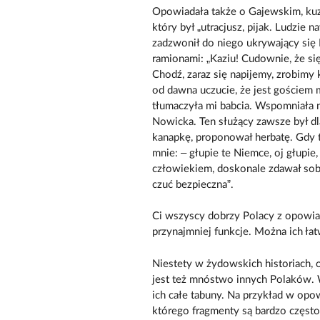
Opowiadała także o Gajewskim, kuz
który był „utracjusz, pijak. Ludzie 
zadzwonił do niego ukrywający się 
ramionami: „Kaziu! Cudownie, że się
Chodź, zaraz się napijemy, zrobimy 
od dawna uczucie, że jest gościem 
tłumaczyła mi babcia. Wspomniała n
Nowicka. Ten służący zawsze był dla
kanapkę, proponował herbatę. Gdy t
mnie: – głupie te Niemce, oj głupie
człowiekiem, doskonale zdawał sob
czuć bezpieczna”.
Ci wszyscy dobrzy Polacy z opowiad
przynajmniej funkcje. Można ich łat
Niestety w żydowskich historiach,
jest też mnóstwo innych Polaków.
ich całe tabuny. Na przykład w opow
którego fragmenty są bardzo częst