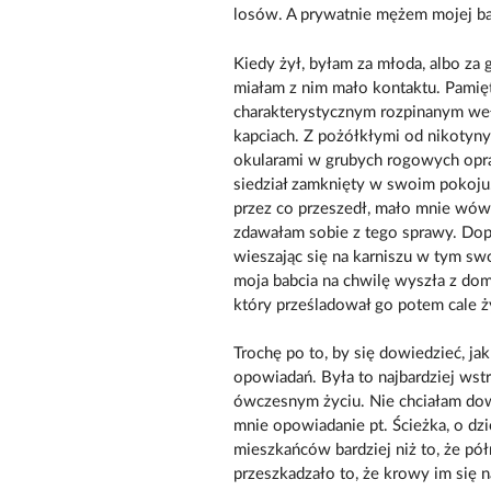
losów. A prywatnie mężem mojej ba
Kiedy żył, byłam za młoda, albo za
miałam z nim mało kontaktu. Pamię
charakterystycznym rozpinanym weł
kapciach. Z pożółkłymi od nikotyny
okularami w grubych rogowych opra
siedział zamknięty w swoim pokoju.
przez co przeszedł, mało mnie wów
zdawałam sobie z tego sprawy. Dop
wieszając się na karniszu w tym sw
moja babcia na chwilę wyszła z dom
który prześladował go potem cale ży
Trochę po to, by się dowiedzieć, jak
opowiadań. Była to najbardziej wst
ówczesnym życiu. Nie chciałam dow
mnie opowiadanie pt. Ścieżka, o dzi
mieszkańców bardziej niż to, że pół
przeszkadzało to, że krowy im się n