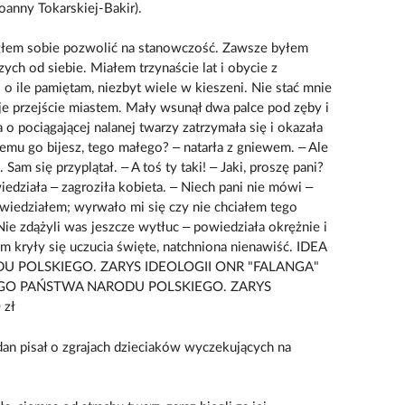
Joanny Tokarskiej-Bakir).
głem sobie pozwolić na stanowczość. Zawsze byłem
ch od siebie. Miałem trzynaście lat i obycie z
 o ile pamiętam, niezbyt wiele w kieszeni. Nie stać mnie
je przejście miastem. Mały wsunął dwa palce pod zęby i
 o pociągającej nalanej twarzy zatrzymała się i okazała
zemu go bijesz, tego małego? – natarła z gniewem. – Ale
Sam się przyplątał. – A toś ty taki! – Jaki, proszę pani?
iedziała – zagroziła kobieta. – Niech pani nie mówi –
wiedziałem; wyrwało mi się czy nie chciałem tego
 Nie zdążyli was jeszcze wytłuc – powiedziała okrężnie i
 kryły się uczucia święte, natchniona nienawiść. IDEA
 POLSKIEGO. ZARYS IDEOLOGII ONR "FALANGA"
KIEGO PAŃSTWA NARODU POLSKIEGO. ZARYS
 zł
n pisał o zgrajach dzieciaków wyczekujących na