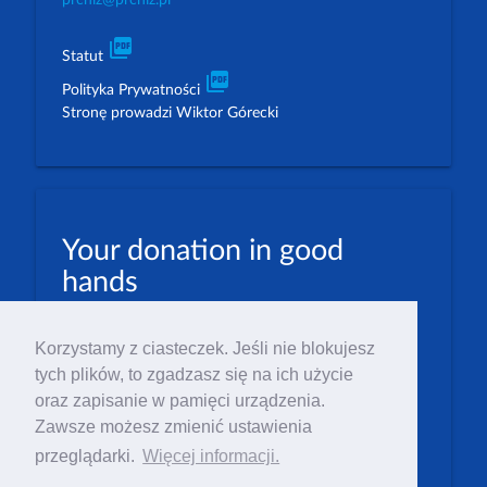
picture_as_pdf
Statut
picture_as_pdf
Polityka Prywatności
Stronę prowadzi Wiktor Górecki
Your donation in good
hands
PLN: 07 1600 1462 1884 8633 6000 0001
Korzystamy z ciasteczek. Jeśli nie blokujesz
EUR: 23 1600 1462 1884 8633 6000 0004
tych plików, to zgadzasz się na ich użycie
Numer IBAN: PL23 1 600 1462 1884 8633 6000
oraz zapisanie w pamięci urządzenia.
0004
Zawsze możesz zmienić ustawienia
Numer BIC/SWIFT: PPABPLPK
przeglądarki.
Więcej informacji.