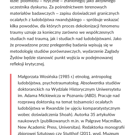
idzie: podmiotu – fizycznie – zranionego) jako aktywnego
uczestnika dyskursu. Za pośrednictwem terenowych
materiałów badawczych – zapisu doświadczeń granicznych
ocalałych z ludobójstwa rwandyjskiego – spróbuje wskazać
kilka powodów, dla których proces dekolonizacji fenomenu
traumy uznaje za konieczny zarówno we współczesnych
studiach nad traumą, jak i studiach nad ludobójstwami. Jako
że prowadzone przez prelegentkę badania wpisują się w
metodologię studiów porównawczych, wydarzenie Zagłady
Żydów będzie stanowić punkt wyjścia w podejmowanej
refleksji krytycznej.
Małgorzata Wosińska (1985 r.) etnolog, antropolog
ludobójstwa, psychotraumatolog. Absolwentka studiów
doktoranckich na Wydziale Historycznym Uniwersytetu
im. Adama Mickiewicza w Poznaniu (ABD). Pracuje nad
rozprawą doktorską na temat tożsamości ocalałych
ludobójstwa w Rwandzie (w ujęciu komparatystycznym
wobec doświadczenia Shoah). Autorka 35 artykułów
naukowych (publikowanych m.in. w Palgrave Macmillan,
New Academic Press, Universitas). Redaktorka monografii
zbiorowej Sztutowo czy Stutthof (2011, wyd. Muzeum