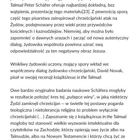
Talmud
Peter Schäfer oferuje najbardziej dokładną, bez
wątpienia, prezentację tego materiału[23]. Z pewnością sporą
część tego pisarstwa zainspirował chrześcijański atak na
Żydów, podejmowany przez wieki przez przywódców
kościelnych i kaznodziejów. Niemniej, aby można było
zapomnieć o dawnych urazach i zacząć od nowa autentyczny
dialog, żydowska wspólnota powinna uznać swą
odpowiedzialność za ten negatywny obraz Jezusa.
Wnikliwy żydowski uczony, mający spory wkład we
współczesny dialog żydowsko-chrześcijański, David Novak,
pisał w swojej recenzji książki
Jesus in the Talmud
:
Owe bardzo oryginalne badania naukowe Schäfera mogłyby
w rezultacie położyć kres tej „pułapce winy”, w jaką niektórzy
Żydzi zamknęli chrześcijan – w świetle tej postawy pogarda
teologiczna i nietolerancja religijna to problem wyłącznie
chrześcijański (…) Zapoznanie się z książką
Jesus in the Talmud
mogłoby też stanowić wielkie wyzwanie intelektualne dla
czytelników na Zachodzie, którzy opierają swe życie albo na
Talmudzie, albo na Nowym Testamencie i którzy chcą żyć ze