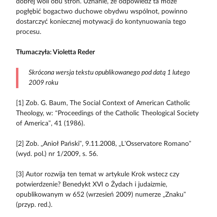
dobrej woli obu stron. Uznanie, że odpowiedź ta może
pogłębić bogactwo duchowe obydwu wspólnot, powinno
dostarczyć koniecznej motywacji do kontynuowania tego
procesu.
Tłumaczyła: Violetta Reder
Skrócona wersja tekstu opublikowanego pod datą 1 lutego
2009 roku
[1] Zob. G. Baum, The Social Context of American Catholic
Theology, w: “Proceedings of the Catholic Theological Society
of America”, 41 (1986).
[2] Zob. „Anioł Pański”, 9.11.2008, „L’Osservatore Romano”
(wyd. pol.) nr 1/2009, s. 56.
[3] Autor rozwija ten temat w artykule Krok wstecz czy
potwierdzenie? Benedykt XVI o Żydach i judaizmie,
opublikowanym w 652 (wrzesień 2009) numerze „Znaku”
(przyp. red.).