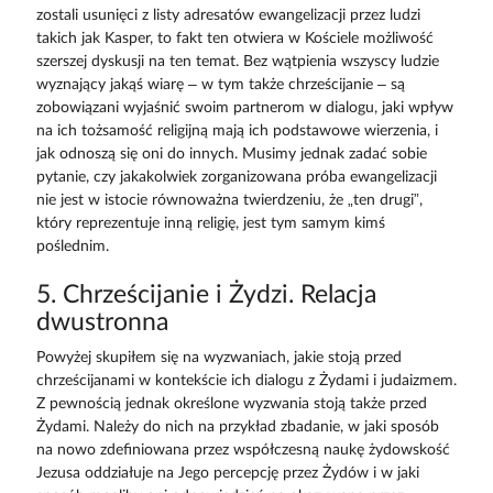
zostali usunięci z listy adresatów ewangelizacji przez ludzi
takich jak Kasper, to fakt ten otwiera w Kościele możliwość
szerszej dyskusji na ten temat. Bez wątpienia wszyscy ludzie
wyznający jakąś wiarę – w tym także chrześcijanie – są
zobowiązani wyjaśnić swoim partnerom w dialogu, jaki wpływ
na ich tożsamość religijną mają ich podstawowe wierzenia, i
jak odnoszą się oni do innych. Musimy jednak zadać sobie
pytanie, czy jakakolwiek zorganizowana próba ewangelizacji
nie jest w istocie równoważna twierdzeniu, że „ten drugi”,
który reprezentuje inną religię, jest tym samym kimś
poślednim.
5. Chrześcijanie i Żydzi. Relacja
dwustronna
Powyżej skupiłem się na wyzwaniach, jakie stoją przed
chrześcijanami w kontekście ich dialogu z Żydami i judaizmem.
Z pewnością jednak określone wyzwania stoją także przed
Żydami. Należy do nich na przykład zbadanie, w jaki sposób
na nowo zdefiniowana przez współczesną naukę żydowskość
Jezusa oddziałuje na Jego percepcję przez Żydów i w jaki