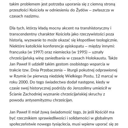
takim problemem jest potrzeba uporania się z ciemną stroną
przeszłości Kościoła w odniesieniu do Żydów – zwłaszcza w
czasach nazizmu.
Dla tych, którzy kładą mocny akcent na transhistoryczny i
transcendentny charakter Kościoła jako rzeczywistości poza
historią, wyzwanie to może okazać się kłopotliwe teologicznie.
Niektóre katolickie konferencje episkopatu – między innymi:
francuska (w 1997) oraz niemiecka (w 1995) – uznały
chrześcijańską winę zaniedbania w czasach Holokaustu. Także
Jan Paweł II udzielił takim gestom osobistego wsparcia w
trakcie tzw. Dnia Przebaczenia – liturgii pokutnej odprawionej
w Rzymie (w pierwszą niedzielę Wielkiego Postu, 12 marca) w
roku 2000. Do tego świadectwa dodał następne, kiedy w
czasie swej historycznej podróży do Jerozolimy umieścił w
Ścianie Zachodniej wyznanie chrześcijańskiej skruchy z
powodu antysemityzmu chrześcijan.
Jan Paweł II miał żywą świadomość tego, że jeśli Kościół ma
być rzecznikiem sprawiedliwości i solidarności w globalnym
społeczeństwie nowego tysiąclecia, musi wpierw uporać się ze