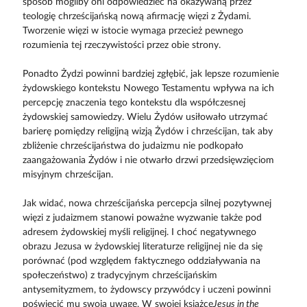
sposób mogliby oni odpowiedzieć na okazywaną przez
teologię chrześcijańską nową afirmację więzi z Żydami.
Tworzenie więzi w istocie wymaga przecież pewnego
rozumienia tej rzeczywistości przez obie strony.
Ponadto Żydzi powinni bardziej zgłębić, jak lepsze rozumienie
żydowskiego kontekstu Nowego Testamentu wpływa na ich
percepcję znaczenia tego kontekstu dla współczesnej
żydowskiej samowiedzy. Wielu Żydów usiłowało utrzymać
barierę pomiędzy religijną wizją Żydów i chrześcijan, tak aby
zbliżenie chrześcijaństwa do judaizmu nie podkopało
zaangażowania Żydów i nie otwarło drzwi przedsięwzięciom
misyjnym chrześcijan.
Jak widać, nowa chrześcijańska percepcja silnej pozytywnej
więzi z judaizmem stanowi poważne wyzwanie także pod
adresem żydowskiej myśli religijnej. I choć negatywnego
obrazu Jezusa w żydowskiej literaturze religijnej nie da się
porównać (pod względem faktycznego oddziaływania na
społeczeństwo) z tradycyjnym chrześcijańskim
antysemityzmem, to żydowscy przywódcy i uczeni powinni
poświęcić mu swoją uwagę. W swojej książce
Jesus in the