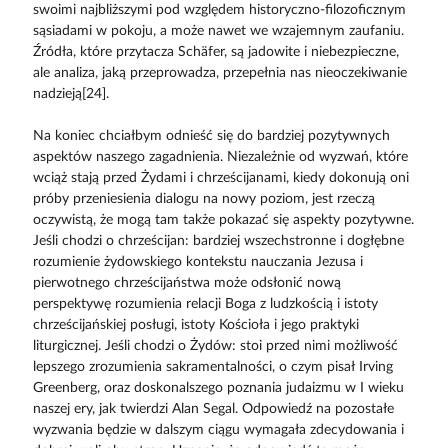
swoimi najbliższymi pod względem historyczno-filozoficznym
sąsiadami w pokoju, a może nawet we wzajemnym zaufaniu.
Źródła, które przytacza Schäfer, są jadowite i niebezpieczne,
ale analiza, jaką przeprowadza, przepełnia nas nieoczekiwanie
nadzieją[24].
Na koniec chciałbym odnieść się do bardziej pozytywnych
aspektów naszego zagadnienia. Niezależnie od wyzwań, które
wciąż stają przed Żydami i chrześcijanami, kiedy dokonują oni
próby przeniesienia dialogu na nowy poziom, jest rzeczą
oczywistą, że mogą tam także pokazać się aspekty pozytywne.
Jeśli chodzi o chrześcijan: bardziej wszechstronne i dogłębne
rozumienie żydowskiego kontekstu nauczania Jezusa i
pierwotnego chrześcijaństwa może odsłonić nową
perspektywę rozumienia relacji Boga z ludzkością i istoty
chrześcijańskiej posługi, istoty Kościoła i jego praktyki
liturgicznej. Jeśli chodzi o Żydów: stoi przed nimi możliwość
lepszego zrozumienia sakramentalności, o czym pisał Irving
Greenberg, oraz doskonalszego poznania judaizmu w I wieku
naszej ery, jak twierdzi Alan Segal. Odpowiedź na pozostałe
wyzwania będzie w dalszym ciągu wymagała zdecydowania i