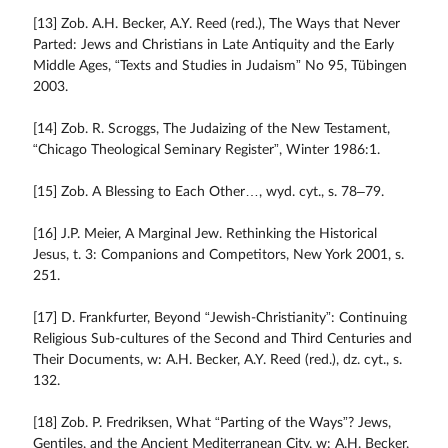
[13] Zob. A.H. Becker, A.Y. Reed (red.), The Ways that Never
Parted: Jews and Christians in Late Antiquity and the Early
Middle Ages, “Texts and Studies in Judaism” No 95, Tübingen
2003.
[14] Zob. R. Scroggs, The Judaizing of the New Testament,
“Chicago Theological Seminary Register”, Winter 1986:1.
[15] Zob. A Blessing to Each Other…, wyd. cyt., s. 78–79.
[16] J.P. Meier, A Marginal Jew. Rethinking the Historical
Jesus, t. 3: Companions and Competitors, New York 2001, s.
251.
[17] D. Frankfurter, Beyond “Jewish-Christianity”: Continuing
Religious Sub-cultures of the Second and Third Centuries and
Their Documents, w: A.H. Becker, A.Y. Reed (red.), dz. cyt., s.
132.
[18] Zob. P. Fredriksen, What “Parting of the Ways”? Jews,
Gentiles, and the Ancient Mediterranean City, w: A.H. Becker,