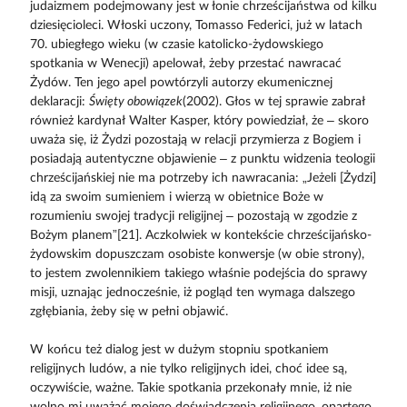
judaizmem podejmowany jest w łonie chrześcijaństwa od kilku
dziesięcioleci. Włoski uczony, Tomasso Federici, już w latach
70. ubiegłego wieku (w czasie katolicko-żydowskiego
spotkania w Wenecji) apelował, żeby przestać nawracać
Żydów. Ten jego apel powtórzyli autorzy ekumenicznej
deklaracji:
Święty obowiązek
(2002). Głos w tej sprawie zabrał
również kardynał Walter Kasper, który powiedział, że – skoro
uważa się, iż Żydzi pozostają w relacji przymierza z Bogiem i
posiadają autentyczne objawienie – z punktu widzenia teologii
chrześcijańskiej nie ma potrzeby ich nawracania: „Jeżeli [Żydzi]
idą za swoim sumieniem i wierzą w obietnice Boże w
rozumieniu swojej tradycji religijnej – pozostają w zgodzie z
Bożym planem”[21]. Aczkolwiek w kontekście chrześcijańsko-
żydowskim dopuszczam osobiste konwersje (w obie strony),
to jestem zwolennikiem takiego właśnie podejścia do sprawy
misji, uznając jednocześnie, iż pogląd ten wymaga dalszego
zgłębiania, żeby się w pełni objawić.
W końcu też dialog jest w dużym stopniu spotkaniem
religijnych ludów, a nie tylko religijnych idei, choć idee są,
oczywiście, ważne. Takie spotkania przekonały mnie, iż nie
wolno mi uważać mojego doświadczenia religijnego, opartego