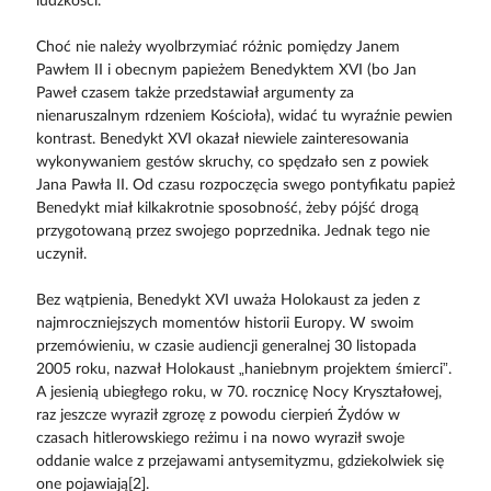
ludzkości.
Choć nie należy wyolbrzymiać różnic pomiędzy Janem
Pawłem II i obecnym papieżem Benedyktem XVI (bo Jan
Paweł czasem także przedstawiał argumenty za
nienaruszalnym rdzeniem Kościoła), widać tu wyraźnie pewien
kontrast. Benedykt XVI okazał niewiele zainteresowania
wykonywaniem gestów skruchy, co spędzało sen z powiek
Jana Pawła II. Od czasu rozpoczęcia swego pontyfikatu papież
Benedykt miał kilkakrotnie sposobność, żeby pójść drogą
przygotowaną przez swojego poprzednika. Jednak tego nie
uczynił.
Bez wątpienia, Benedykt XVI uważa Holokaust za jeden z
najmroczniejszych momentów historii Europy. W swoim
przemówieniu, w czasie audiencji generalnej 30 listopada
2005 roku, nazwał Holokaust „haniebnym projektem śmierci”.
A jesienią ubiegłego roku, w 70. rocznicę Nocy Kryształowej,
raz jeszcze wyraził zgrozę z powodu cierpień Żydów w
czasach hitlerowskiego reżimu i na nowo wyraził swoje
oddanie walce z przejawami antysemityzmu, gdziekolwiek się
one pojawiają[2].