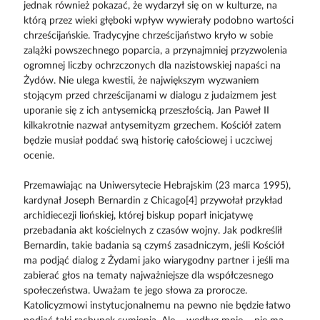
jednak również pokazać, że wydarzył się on w kulturze, na
którą przez wieki głęboki wpływ wywierały podobno wartości
chrześcijańskie. Tradycyjne chrześcijaństwo kryło w sobie
zalążki powszechnego poparcia, a przynajmniej przyzwolenia
ogromnej liczby ochrzczonych dla nazistowskiej napaści na
Żydów. Nie ulega kwestii, że największym wyzwaniem
stojącym przed chrześcijanami w dialogu z judaizmem jest
uporanie się z ich antysemicką przeszłością. Jan Paweł II
kilkakrotnie nazwał antysemityzm grzechem. Kościół zatem
będzie musiał poddać swą historię całościowej i uczciwej
ocenie.
Przemawiając na Uniwersytecie Hebrajskim (23 marca 1995),
kardynał Joseph Bernardin z Chicago[4] przywołał przykład
archidiecezji liońskiej, której biskup poparł inicjatywę
przebadania akt kościelnych z czasów wojny. Jak podkreślił
Bernardin, takie badania są czymś zasadniczym, jeśli Kościół
ma podjąć dialog z Żydami jako wiarygodny partner i jeśli ma
zabierać głos na tematy najważniejsze dla współczesnego
społeczeństwa. Uważam te jego słowa za prorocze.
Katolicyzmowi instytucjonalnemu na pewno nie będzie łatwo