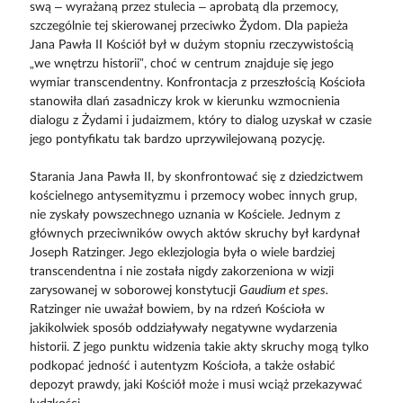
swą – wyrażaną przez stulecia – aprobatą dla przemocy,
szczególnie tej skierowanej przeciwko Żydom. Dla papieża
Jana Pawła II Kościół był w dużym stopniu rzeczywistością
„we wnętrzu historii”, choć w centrum znajduje się jego
wymiar transcendentny. Konfrontacja z przeszłością Kościoła
stanowiła dlań zasadniczy krok w kierunku wzmocnienia
dialogu z Żydami i judaizmem, który to dialog uzyskał w czasie
jego pontyfikatu tak bardzo uprzywilejowaną pozycję.
Starania Jana Pawła II, by skonfrontować się z dziedzictwem
kościelnego antysemityzmu i przemocy wobec innych grup,
nie zyskały powszechnego uznania w Kościele. Jednym z
głównych przeciwników owych aktów skruchy był kardynał
Joseph Ratzinger. Jego eklezjologia była o wiele bardziej
transcendentna i nie została nigdy zakorzeniona w wizji
zarysowanej w soborowej konstytucji
Gaudium et spes.
Ratzinger nie uważał bowiem, by na rdzeń Kościoła w
jakikolwiek sposób oddziaływały negatywne wydarzenia
historii. Z jego punktu widzenia takie akty skruchy mogą tylko
podkopać jedność i autentyzm Kościoła, a także osłabić
depozyt prawdy, jaki Kościół może i musi wciąż przekazywać