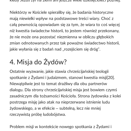
kiedy Jezus żył na ziemi ani jeszcze wiele dziesięcioleci później.
Niektórzy w Kościele spieraliby się, że badania historyczne
mają niewielki wpływ na podstawowe treści wiary. Choć z
całą pewnością opowiadam się za tym, że wiara to coś więcej
niż kwestia świadectw historii, to jestem również przekonany,
że nie może ona pozostać niezmienna w obliczu głębokich
zmian odnotowanych przez tak poważne świadectwo historii,
jakie wyłania się z badań nad „rozejściem się dróg”.
4. Misja do Żydów?
Ostatnie wyzwanie, jakie stawia chrześcijańskiej teologii
spotkanie z Żydami i judaizmem, stanowi kwestia misji[20].
Niewątpliwie jest to temat drażliwy dla obu partnerów
dialogu. Dla strony chrześcijańskiej misja jest bowiem czymś
zasadniczym dla tożsamości Kościoła. Strona żydowska z kolei
postrzega misję jako atak na nieprzerwane istnienie ludu
żydowskiego, a w efekcie – subtelną, lecz nie mniej
rzeczywistą próbę ludobójstwa.
Problem misji w kontekście nowego spotkania z Żydami i