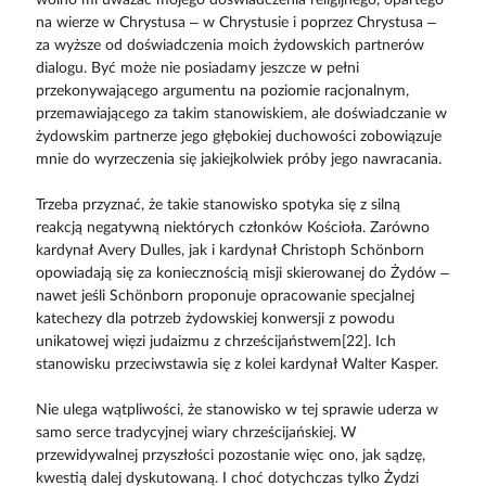
na wierze w Chrystusa – w Chrystusie i poprzez Chrystusa –
za wyższe od doświadczenia moich żydowskich partnerów
dialogu. Być może nie posiadamy jeszcze w pełni
przekonywającego argumentu na poziomie racjonalnym,
przemawiającego za takim stanowiskiem, ale doświadczanie w
żydowskim partnerze jego głębokiej duchowości zobowiązuje
mnie do wyrzeczenia się jakiejkolwiek próby jego nawracania.
Trzeba przyznać, że takie stanowisko spotyka się z silną
reakcją negatywną niektórych członków Kościoła. Zarówno
kardynał Avery Dulles, jak i kardynał Christoph Schönborn
opowiadają się za koniecznością misji skierowanej do Żydów –
nawet jeśli Schönborn proponuje opracowanie specjalnej
katechezy dla potrzeb żydowskiej konwersji z powodu
unikatowej więzi judaizmu z chrześcijaństwem[22]. Ich
stanowisku przeciwstawia się z kolei kardynał Walter Kasper.
Nie ulega wątpliwości, że stanowisko w tej sprawie uderza w
samo serce tradycyjnej wiary chrześcijańskiej. W
przewidywalnej przyszłości pozostanie więc ono, jak sądzę,
kwestią dalej dyskutowaną. I choć dotychczas tylko Żydzi