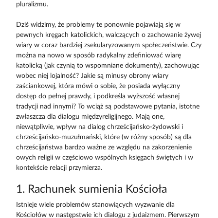
pluralizmu.
Dziś widzimy, że problemy te ponownie pojawiają się w
pewnych kręgach katolickich, walczących o zachowanie żywej
wiary w coraz bardziej zsekularyzowanym społeczeństwie. Czy
można na nowo w sposób radykalny zdefiniować wiarę
katolicką (jak czynią to wspomniane dokumenty), zachowując
wobec niej lojalność? Jakie są minusy obrony wiary
zaściankowej, która mówi o sobie, że posiada wyłączny
dostęp do pełnej prawdy, i podkreśla wyższość własnej
tradycji nad innymi? To wciąż są podstawowe pytania, istotne
zwłaszcza dla dialogu międzyreligijnego. Mają one,
niewątpliwie, wpływ na dialog chrześcijańsko-żydowski i
chrześcijańsko-muzułmański, które (w różny sposób) są dla
chrześcijaństwa bardzo ważne ze względu na zakorzenienie
owych religii w częściowo wspólnych księgach świętych i w
kontekście relacji przymierza.
1. Rachunek sumienia Kościoła
Istnieje wiele problemów stanowiących wyzwanie dla
Kościołów w następstwie ich dialogu z judaizmem. Pierwszym