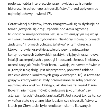
podważa każdą interpretację, przemawiającą za istnieniem
historycznie odrębnego „chrześcijaństwa” przed upływem co
najmniej połowy II wieku[17].
Coraz więcej biblistów, którzy zaangażowali się w dyskusję na
temat „rozejścia się dróg”, zgodnie podkreśla ogromną
trudność w umiejscowieniu Jezusa w zmieniającym się wciąż
w I wieku kontekście żydowskim. Niektórzy mówią o formach
„judaizmu” i formach „chrześcijaństwa” w tym okresie, z
których prawie wszystkie zawierały pewną mieszaninę
kontynuowanych żydowskich praktyk religijnych oraz nowych
intuicji zaczerpniętych z posługi i nauczania Jezusa. Niektórzy
uczeni, tacy jak Paula Fredriksen, uważają, że nawet mówienie
o „rozejściu się dróg” jest nieprzydatne, ponieważ zakłada
istnienie dwóch konkretnych grup wierzących[18]. A rozmaite
grupy w rzeczywistości były przemieszane ze sobą przez co
najmniej kilka wieków. Dlatego, jak słusznie zauważył Daniel
Boyarin, nie można mówić o judaizmie jako „matce” czy
„starszym bracie” chrześcijaństwa[19]. Jest raczej tak, że to, co
w końcu stało się znane jako judaizm czy chrześcijaństwo w
latach po Chrystusie, było rezultatem skomplikowanych