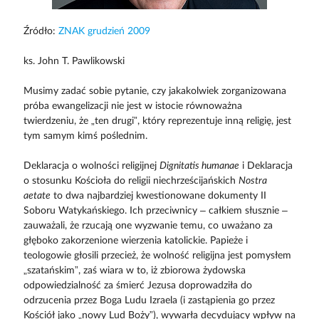
Źródło:
ZNAK grudzień 2009
ks. John T. Pawlikowski
Musimy zadać sobie pytanie, czy jakakolwiek zorganizowana
próba ewangelizacji nie jest w istocie równoważna
twierdzeniu, że „ten drugi”, który reprezentuje inną religię, jest
tym samym kimś poślednim.
Deklaracja o wolności religijnej
Dignitatis humanae
i Deklaracja
o stosunku Kościoła do religii niechrześcijańskich
Nostra
aetate
to dwa najbardziej kwestionowane dokumenty II
Soboru Watykańskiego. Ich przeciwnicy – całkiem słusznie –
zauważali, że rzucają one wyzwanie temu, co uważano za
głęboko zakorzenione wierzenia katolickie. Papieże i
teologowie głosili przecież, że wolność religijna jest pomysłem
„szatańskim”, zaś wiara w to, iż zbiorowa żydowska
odpowiedzialność za śmierć Jezusa doprowadziła do
odrzucenia przez Boga Ludu Izraela (i zastąpienia go przez
Kościół jako „nowy Lud Boży”), wywarła decydujący wpływ na