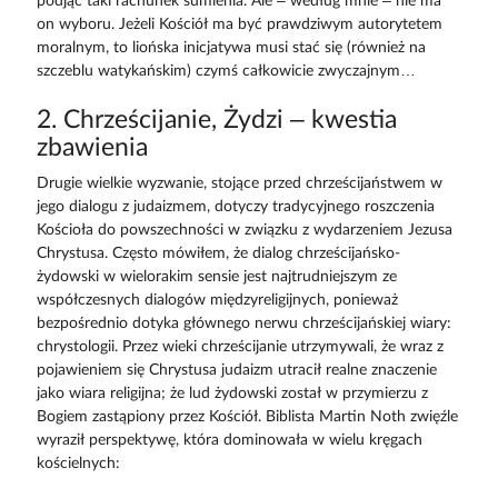
podjąć taki rachunek sumienia. Ale – według mnie – nie ma
on wyboru. Jeżeli Kościół ma być prawdziwym autorytetem
moralnym, to liońska inicjatywa musi stać się (również na
szczeblu watykańskim) czymś całkowicie zwyczajnym…
2. Chrześcijanie, Żydzi – kwestia
zbawienia
Drugie wielkie wyzwanie, stojące przed chrześcijaństwem w
jego dialogu z judaizmem, dotyczy tradycyjnego roszczenia
Kościoła do powszechności w związku z wydarzeniem Jezusa
Chrystusa. Często mówiłem, że dialog chrześcijańsko-
żydowski w wielorakim sensie jest najtrudniejszym ze
współczesnych dialogów międzyreligijnych, ponieważ
bezpośrednio dotyka głównego nerwu chrześcijańskiej wiary:
chrystologii. Przez wieki chrześcijanie utrzymywali, że wraz z
pojawieniem się Chrystusa judaizm utracił realne znaczenie
jako wiara religijna; że lud żydowski został w przymierzu z
Bogiem zastąpiony przez Kościół. Biblista Martin Noth zwięźle
wyraził perspektywę, która dominowała w wielu kręgach
kościelnych: