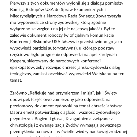
Pierwszy z tych dokumentów wyłonił się z dialogu pomiędzy
Komisją Biskupów USA do Spraw Ekumenicznych i
Międzyreligijnych a Narodową Radą Synagog (towarzyszyła
mu wypowiedź ze strony żydowskiej, którą zgodnie
wyłączono ze względu na jej nie najlepszą jakość). Był to
zaledwie dokument roboczy (w oficjalnym komunikacie
Konferencji Biskupów USA fałszywie przedstawiono go jako
wypowiedź bardziej autorytatywną), u którego podstaw
częściowo legło pragnienie odpowiedzi na apel kardynała
Kaspera, skierowany do narodowych konferencji
episkopatów, żeby rozwijać chrześcijańsko-żydowski dialog
teologiczny, zamiast oczekiwać wypowiedzi Watykanu na ten
temat.
Zarówno „Refleksje nad przymierzem i misją”, jak i Święty
obowiązek (częściowo zamierzony jako odpowiedź na
przełomowy dokument żydowski na temat chrześcijaństwa:
Dabru emet) potwierdzają ciągłość i ważność żydowskiego
przymierza z Bogiem i głoszą, iż zagadnienia związane z
chrystologią i z ewangelizacją Żydów wymagają poważnego
przemyślenia na nowo – w świetle wiedzy naukowej zrodzonej