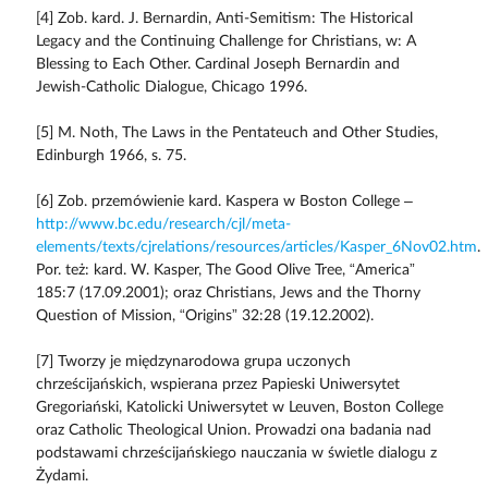
[4] Zob. kard. J. Bernardin, Anti-Semitism: The Historical
Legacy and the Continuing Challenge for Christians, w: A
Blessing to Each Other. Cardinal Joseph Bernardin and
Jewish-Catholic Dialogue, Chicago 1996.
[5] M. Noth, The Laws in the Pentateuch and Other Studies,
Edinburgh 1966, s. 75.
[6] Zob. przemówienie kard. Kaspera w Boston College –
http://www.bc.edu/research/cjl/meta-
elements/texts/cjrelations/resources/articles/Kasper_6Nov02.htm
.
Por. też: kard. W. Kasper, The Good Olive Tree, “America”
185:7 (17.09.2001); oraz Christians, Jews and the Thorny
Question of Mission, “Origins” 32:28 (19.12.2002).
[7] Tworzy je międzynarodowa grupa uczonych
chrześcijańskich, wspierana przez Papieski Uniwersytet
Gregoriański, Katolicki Uniwersytet w Leuven, Boston College
oraz Catholic Theological Union. Prowadzi ona badania nad
podstawami chrześcijańskiego nauczania w świetle dialogu z
Żydami.