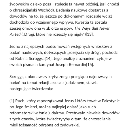
żydowskim daleko poza I stulecie (a nawet później, jeśli chodzi
o chrześcijański Wschód). Badania naukowe dostarczają
dowodów na to, że jeszcze po dokonanym rozdziale wciąż
dochodziło do wzajemnego wpływu. Kwestia ta została
szerzej omówiona w zbiorze esejów:
The Ways that Never
Parted
(„Drogi, które nie rozeszły się nigdy”)[13].
Jedno z najlepszych podsumowań wstępnych wniosków z
badań naukowych, dotyczących „rozejścia się dróg”, pochodzi
od Robina Scroggsa[14]. Jego analizę z uznaniem cytuje w
swoich pismach kardynał Joseph Bernardin[15].
Scroggs, dokonawszy krytycznego przeglądu najnowszych
badań na temat relacji Jezusa z judaizmem, stawia
następujące twierdzenia:
(1) Ruch, który zapoczątkował Jezus i który trwał w Palestynie
po Jego śmierci, można najlepiej opisać jako ruch
reformatorski w łonie judaizmu. Przetrwało niewiele dowodów
z tych czasów, które świadczyłyby o tym, że chrześcijanie
mieli tożsamość odrębną od żydowskiej.