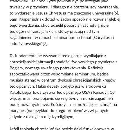
stanowisku, że choć Żydzi powinni być postrzegani jako
trwający w przymierzu i dlatego nie potrzebujący nawracania,
to wydarzenie Jezusa Chrystusa ma znaczenie uniwersalne[6].
Sam Kasper jednak dotąd w żaden sposób nie rozwinął głębiej
tego twierdzenia, choć udzielił poparcia i zachęty grupie
teologów chrześcijańskich, którzy pracują nad tym
zagadnieniem w ramach seminarium na temat „Chrystusa i
ludu żydowskiego”[7].
To fundamentalne wyzwanie teologiczne, wynikające z
chrześcijańskiej afirmacji trwałości żydowskiego przymierza z
Bogiem, wymaga uważnego potraktowania. Refleksja,
zapoczątkowana przez wspomniane seminarium, będzie
musiała stanąć w centrum dyskusji chrześcijańskich kręgów
teologicznych. (Takie debaty podjęto już w środowisku
Katolickiego Towarzystwa Teologicznego USA i Kanady). Co
więcej: musi ona pojawić się w głównym nurcie zagadnień
podejmowanych przez Kościoły – nie można jej zepchnąć na
margines (na przykład do kręgu problemów związanych
jedynie z dialogiem międzyreligijnym).
Jeżeli teologia chrześcijańska będzie dalej funkcjonowała w