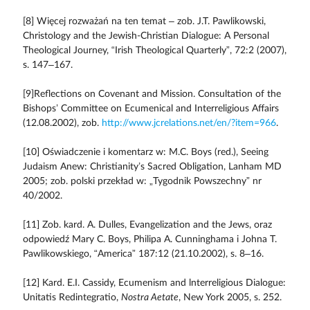
[8] Więcej rozważań na ten temat – zob. J.T. Pawlikowski,
Christology and the Jewish-Christian Dialogue: A Personal
Theological Journey, “Irish Theological Quarterly”, 72:2 (2007),
s. 147–167.
[9]Reflections on Covenant and Mission. Consultation of the
Bishops’ Committee on Ecumenical and Interreligious Affairs
(12.08.2002), zob.
http://www.jcrelations.net/en/?item=966
.
[10] Oświadczenie i komentarz w: M.C. Boys (red.), Seeing
Judaism Anew: Christianity’s Sacred Obligation, Lanham MD
2005; zob. polski przekład w: „Tygodnik Powszechny” nr
40/2002.
[11] Zob. kard. A. Dulles, Evangelization and the Jews, oraz
odpowiedź Mary C. Boys, Philipa A. Cunninghama i Johna T.
Pawlikowskiego, “America” 187:12 (21.10.2002), s. 8–16.
[12] Kard. E.I. Cassidy, Ecumenism and lnterreligious Dialogue:
Unitatis Redintegratio,
Nostra Aetate
, New York 2005, s. 252.