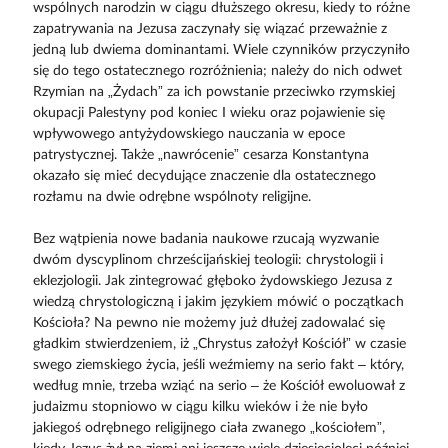
wspólnych narodzin w ciągu dłuższego okresu, kiedy to różne
zapatrywania na Jezusa zaczynały się wiązać przeważnie z
jedną lub dwiema dominantami. Wiele czynników przyczyniło
się do tego ostatecznego rozróżnienia; należy do nich odwet
Rzymian na „Żydach” za ich powstanie przeciwko rzymskiej
okupacji Palestyny pod koniec I wieku oraz pojawienie się
wpływowego antyżydowskiego nauczania w epoce
patrystycznej. Także „nawrócenie” cesarza Konstantyna
okazało się mieć decydujące znaczenie dla ostatecznego
rozłamu na dwie odrębne wspólnoty religijne.
Bez wątpienia nowe badania naukowe rzucają wyzwanie
dwóm dyscyplinom chrześcijańskiej teologii: chrystologii i
eklezjologii. Jak zintegrować głęboko żydowskiego Jezusa z
wiedzą chrystologiczną i jakim językiem mówić o początkach
Kościoła? Na pewno nie możemy już dłużej zadowalać się
gładkim stwierdzeniem, iż „Chrystus założył Kościół” w czasie
swego ziemskiego życia, jeśli weźmiemy na serio fakt – który,
według mnie, trzeba wziąć na serio – że Kościół ewoluował z
judaizmu stopniowo w ciągu kilku wieków i że nie było
jakiegoś odrębnego religijnego ciała zwanego „kościołem”,