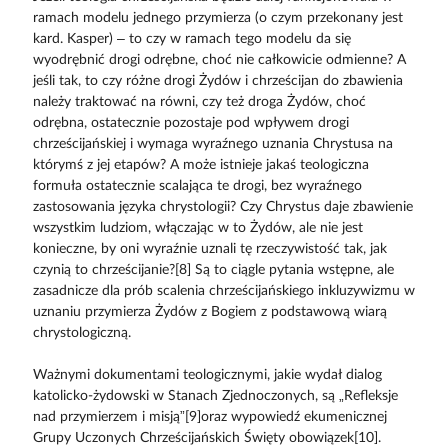
ramach modelu jednego przymierza (o czym przekonany jest
kard. Kasper) – to czy w ramach tego modelu da się
wyodrębnić drogi odrębne, choć nie całkowicie odmienne? A
jeśli tak, to czy różne drogi Żydów i chrześcijan do zbawienia
należy traktować na równi, czy też droga Żydów, choć
odrębna, ostatecznie pozostaje pod wpływem drogi
chrześcijańskiej i wymaga wyraźnego uznania Chrystusa na
którymś z jej etapów? A może istnieje jakaś teologiczna
formuła ostatecznie scalająca te drogi, bez wyraźnego
zastosowania języka chrystologii? Czy Chrystus daje zbawienie
wszystkim ludziom, włączając w to Żydów, ale nie jest
konieczne, by oni wyraźnie uznali tę rzeczywistość tak, jak
czynią to chrześcijanie?[8] Są to ciągle pytania wstępne, ale
zasadnicze dla prób scalenia chrześcijańskiego inkluzywizmu w
uznaniu przymierza Żydów z Bogiem z podstawową wiarą
chrystologiczną.
Ważnymi dokumentami teologicznymi, jakie wydał dialog
katolicko-żydowski w Stanach Zjednoczonych, są „Refleksje
nad przymierzem i misją”[9]oraz wypowiedź ekumenicznej
Grupy Uczonych Chrześcijańskich Święty obowiązek[10].