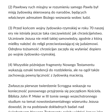
(2) Pawłowy ruch misyjny w rozumieniu samego Pawła był
misją żydowską skierowaną do narodów, będących
właściwym adresatem Bożego wezwania wobec ludzi.
(3) Przed końcem wojny żydowsko-rzymskiej w roku 70 naszej
ery nie istniała jeszcze taka rzeczywistość jak chrześcijaństwo.
Uczniowie Jezusa nie mieli takiej samowiedzy, zgodnie z którą
mieliby należeć do religii przeciwstawiającej się judaizmowi.
Odrębna tożsamość chrześcijan zaczęła się wyłaniać dopiero
po wojnie żydowsko-rzymskiej.
(4) Wszystkie późniejsze fragmenty Nowego Testamentu
wykazują oznaki tendencji do rozdzielenia, ale na ogół także
zachowują pewną łączność z żydowską macierzą.
Zwłaszcza pierwsze twierdzenie Scroggsa wskazuje na
konieczność ponownego przyjrzenia się początkom Kościoła.
Biblista John P. Meier w III tomie swego wszechstronnego
studium na temat nowotestamentalnego wizerunku Jezusa
dowodzi, że na podstawie dokładnych badań nad