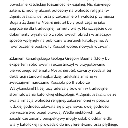
powstanie katolickiej tożsamości eklezjalnej. Nic dziwnego
zatem, iż mocny akcent położony na wolność religijną (w
Dignitatis humanae
) oraz przekonanie o trwałości przymierza
Boga z Żydami (w
Nostra aetate
) były postrzegane jako
zagrożenie dla tradycyjnej formuły wiary. Na szczęście oba
dokumenty wyszły cało z soborowych obrad i w znaczący
sposób wpłynęły na publiczny wizerunek katolicyzmu. A
równocześnie postawiły Kościół wobec nowych wyzwań.
Zdaniem kanadyjskiego teologa Gregory Bauma (który był
ekspertem soborowym i uczestniczył w przygotowaniu
pierwotnego schematu
Nostra aetate
), czwarty rozdział tej
deklaracji stanowił najbardziej radykalną zmianę w
zwyczajnym nauczaniu Kościoła po II Soborze
Watykańskim[1]. Jej tezy uderzały bowiem w tradycyjne
sformułowania katolickiej eklezjologii. A
Dignitatis humanae
ze
swą afirmacją wolności religijnej, zakorzenionej w pojęciu
ludzkiej godności, zdawała się przyznawać owej godności
pierwszeństwo przed prawdą. Wedle niektórych, tak
zasadnicze zmiany perspektywy mogły osłabić oddanie dla
wiary katolickiej i prowadzić do indyferentyzmu oraz płytkiego