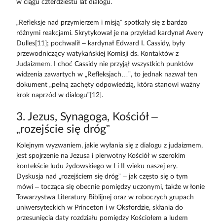
w ciągu czterdziestu lat dialogu.
„Refleksje nad przymierzem i misją” spotkały się z bardzo
różnymi reakcjami. Skrytykował je na przykład kardynał Avery
Dulles[11]; pochwalił – kardynał Edward I. Cassidy, były
przewodniczący watykańskiej Komisji ds. Kontaktów z
Judaizmem. I choć Cassidy nie przyjął wszystkich punktów
widzenia zawartych w „Refleksjach…”, to jednak nazwał ten
dokument „pełną zachęty odpowiedzią, która stanowi ważny
krok naprzód w dialogu”[12].
3. Jezus, Synagoga, Kościół –
„rozejście się dróg”
Kolejnym wyzwaniem, jakie wyłania się z dialogu z judaizmem,
jest spojrzenie na Jezusa i pierwotny Kościół w szerokim
kontekście ludu żydowskiego w I i II wieku naszej ery.
Dyskusja nad „rozejściem się dróg” – jak często się o tym
mówi – tocząca się obecnie pomiędzy uczonymi, także w łonie
Towarzystwa Literatury Biblijnej oraz w roboczych grupach
uniwersyteckich w Princeton i w Oksfordzie, skłania do
przesunięcia daty rozdziału pomiędzy Kościołem a ludem