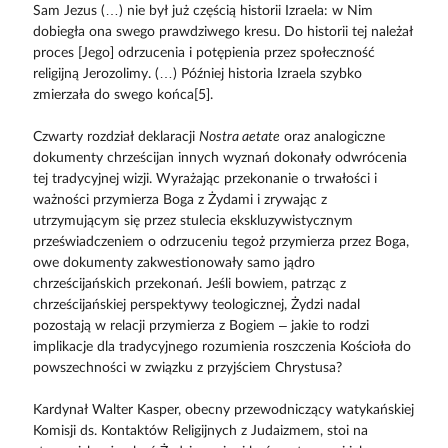
Sam Jezus (…) nie był już częścią historii Izraela: w Nim
dobiegła ona swego prawdziwego kresu. Do historii tej należał
proces [Jego] odrzucenia i potępienia przez społeczność
religijną Jerozolimy. (…) Później historia Izraela szybko
zmierzała do swego końca[5].
Czwarty rozdział deklaracji
Nostra aetate
oraz analogiczne
dokumenty chrześcijan innych wyznań dokonały odwrócenia
tej tradycyjnej wizji. Wyrażając przekonanie o trwałości i
ważności przymierza Boga z Żydami i zrywając z
utrzymującym się przez stulecia ekskluzywistycznym
przeświadczeniem o odrzuceniu tegoż przymierza przez Boga,
owe dokumenty zakwestionowały samo jądro
chrześcijańskich przekonań. Jeśli bowiem, patrząc z
chrześcijańskiej perspektywy teologicznej, Żydzi nadal
pozostają w relacji przymierza z Bogiem – jakie to rodzi
implikacje dla tradycyjnego rozumienia roszczenia Kościoła do
powszechności w związku z przyjściem Chrystusa?
Kardynał Walter Kasper, obecny przewodniczący watykańskiej
Komisji ds. Kontaktów Religijnych z Judaizmem, stoi na