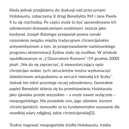
Kiedy jednak przejdziemy do dyskusji nad przyczynami
Holokaustu, zobaczymy, iż drogi Benedykta XVI i Jana Pawła
II tu się rozchodzą. Po części może to być spowodowane ich
odmiennymi doświadczeniami osobistymi. Jeszcze jako
kardynał, Joseph Ratzinger przejawiał pewne oznaki
rozumienia związku między tradycyjnym chrześcijańskim
antysemityzmem a tym, że przeprowadzenie nazistowskiego
programu eksterminacji Żydów stało się możliwe. W artykule
opublikowanym w „L’Osservatore Romano” (19 grudnia 2000)
pisał: „Nie da się zaprzeczyć, iż niewystarczający opór
chrześcijan wobec tych okrucieństw można wytłumaczyć
dziedzictwem antyjudaizmu w sercach niemałej ich liczby”.
Jednak ten tekst pozostaje raczej odosobniony. Generalnie
papież Benedykt skłania się ku przedstawianiu Holokaustu
jako zjawiska przede wszystkim – a może nawet wyłącznie –
neopogańskiego. Nie posiadało ono, jego zdaniem, korzeni
chrześcijańskich, stanowiło za to fundamentalne wyzwanie dla
wszelkiej wiary religijnej, także chrześcijańskiej[3].
Trudno negować neopogańskie źródła Holokaustu, trzeba