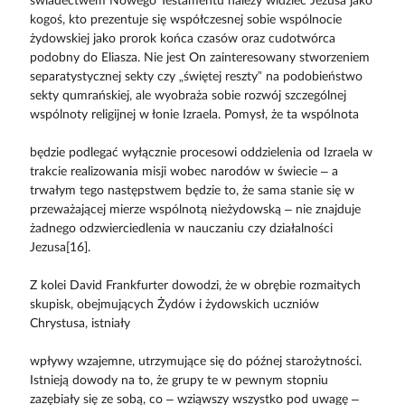
świadectwem Nowego Testamentu należy widzieć Jezusa jako
kogoś, kto prezentuje się współczesnej sobie wspólnocie
żydowskiej jako prorok końca czasów oraz cudotwórca
podobny do Eliasza. Nie jest On zainteresowany stworzeniem
separatystycznej sekty czy „świętej reszty” na podobieństwo
sekty qumrańskiej, ale wyobraża sobie rozwój szczególnej
wspólnoty religijnej w łonie Izraela. Pomysł, że ta wspólnota
będzie podlegać wyłącznie procesowi oddzielenia od Izraela w
trakcie realizowania misji wobec narodów w świecie – a
trwałym tego następstwem będzie to, że sama stanie się w
przeważającej mierze wspólnotą nieżydowską – nie znajduje
żadnego odzwierciedlenia w nauczaniu czy działalności
Jezusa[16].
Z kolei David Frankfurter dowodzi, że w obrębie rozmaitych
skupisk, obejmujących Żydów i żydowskich uczniów
Chrystusa, istniały
wpływy wzajemne, utrzymujące się do późnej starożytności.
Istnieją dowody na to, że grupy te w pewnym stopniu
zazębiały się ze sobą, co – wziąwszy wszystko pod uwagę –