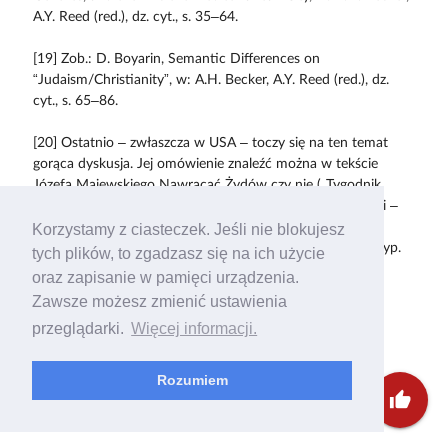
A.Y. Reed (red.), dz. cyt., s. 35–64.
[19] Zob.: D. Boyarin, Semantic Differences on
“Judaism/Christianity”, w: A.H. Becker, A.Y. Reed (red.), dz.
cyt., s. 65–86.
[20] Ostatnio – zwłaszcza w USA – toczy się na ten temat
gorąca dyskusja. Jej omówienie znaleźć można w tekście
Józefa Majewskiego Nawracać Żydów czy nie („Tygodnik
Powszechny” nr 32/2009); ważnym głosem w tej dyskusji –
już na terenie polskim – jest list ks. Romualda Jakuba
Korzystamy z ciasteczek. Jeśli nie blokujesz
Wekslera-Waszkinela Komu misje? („TP” nr 33/2009) (przyp.
tych plików, to zgadzasz się na ich użycie
red.).
oraz zapisanie w pamięci urządzenia.
Zawsze możesz zmienić ustawienia
[21] Zob. przypis nr 6.
przeglądarki.
Więcej informacji.
[22] Zob. kard. Ch. Schönborn,
Judaism’s Way to Salvation,
“The Tablet”, 29.03.2008.
Rozumiem
thumb_up
[23] Zob. P. Schäfer,
Jesus in the Talmud
, Princeton NJ, 2007.