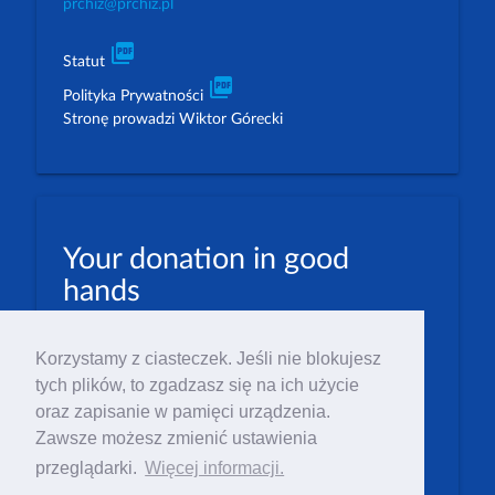
prchiz@prchiz.pl
picture_as_pdf
Statut
picture_as_pdf
Polityka Prywatności
Stronę prowadzi Wiktor Górecki
Your donation in good
hands
PLN: 07 1600 1462 1884 8633 6000 0001
Korzystamy z ciasteczek. Jeśli nie blokujesz
EUR: 23 1600 1462 1884 8633 6000 0004
tych plików, to zgadzasz się na ich użycie
Numer IBAN: PL23 1 600 1462 1884 8633 6000
oraz zapisanie w pamięci urządzenia.
0004
Zawsze możesz zmienić ustawienia
Numer BIC/SWIFT: PPABPLPK
przeglądarki.
Więcej informacji.