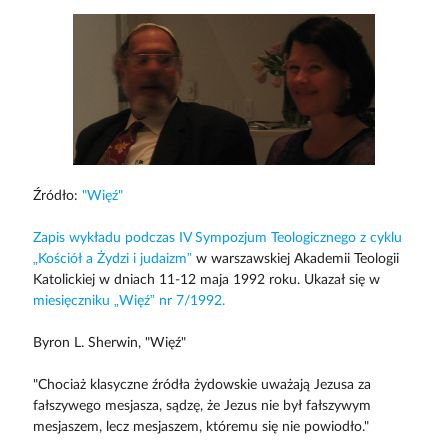
Źródło:
"Więź"
Zapis wykładu podczas IV Sympozjum Teologicznego z cyklu
„Kościół a Żydzi i judaizm”
w warszawskiej Akademii Teologii
Katolickiej w dniach 11-12 maja 1992 roku. Ukazał się w
miesięczniku „Więź” nr 7/1992.
Byron L. Sherwin, "Więź"
"Chociaż klasyczne źródła żydowskie uważają Jezusa za
fałszywego mesjasza, sądzę, że Jezus nie był fałszywym
mesjaszem, lecz mesjaszem, któremu się nie powiodło."