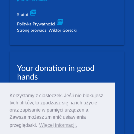
picture_as_pdf
Statut
picture_as_pdf
Polityka Prywatności
Stronę prowadzi Wiktor Górecki
Your donation in good
hands
PLN: 07 1600 1462 1884 8633 6000 0001
Korzystamy z ciasteczek. Jeśli nie blokujesz
EUR: 23 1600 1462 1884 8633 6000 0004
tych plików, to zgadzasz się na ich użycie
Numer IBAN: PL23 1 600 1462 1884 8633 6000
oraz zapisanie w pamięci urządzenia.
0004
Zawsze możesz zmienić ustawienia
Numer BIC/SWIFT: PPABPLPK
przeglądarki.
Więcej informacji.