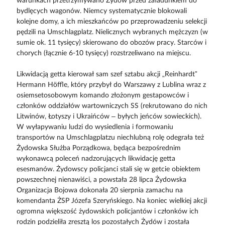
warunkach przetrzymywano Żydów przed załadunkiem do
bydlęcych wagonów. Niemcy systematycznie blokowali
kolejne domy, a ich mieszkańców po przeprowadzeniu selekcji
pędzili na Umschlagplatz. Nielicznych wybranych mężczyzn (w
sumie ok. 11 tysięcy) skierowano do obozów pracy. Starców i
chorych (łącznie 6-10 tysięcy) rozstrzeliwano na miejscu.
Likwidacją getta kierował sam szef sztabu akcji „Reinhardt”
Hermann Höffle, który przybył do Warszawy z Lublina wraz z
osiemsetosobowym komando złożonym gestapowców i
członków oddziałów wartowniczych SS (rekrutowano do nich
Litwinów, Łotyszy i Ukraińców – byłych jeńców sowieckich).
W wyłapywaniu ludzi do wysiedlenia i formowaniu
transportów na Umschlagplatzu niechlubną rolę odegrała też
Żydowska Służba Porządkowa, będąca bezpośrednim
wykonawcą poleceń nadzorujących likwidację getta
esesmanów. Żydowscy policjanci stali się w getcie obiektem
powszechnej nienawiści, a powstała 28 lipca Żydowska
Organizacja Bojowa dokonała 20 sierpnia zamachu na
komendanta ŻSP Józefa Szeryńskiego. Na koniec wielkiej akcji
ogromna większość żydowskich policjantów i członków ich
rodzin podzieliła zresztą los pozostałych Żydów i została