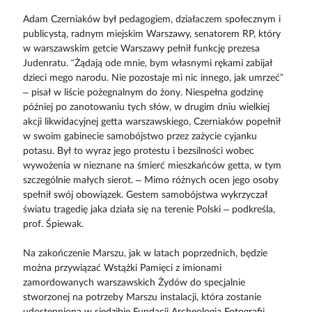
Adam Czerniaków był pedagogiem, działaczem społecznym i
publicystą, radnym miejskim Warszawy, senatorem RP, który
w warszawskim getcie Warszawy pełnił funkcję prezesa
Judenratu. “Żądają ode mnie, bym własnymi rękami zabijał
dzieci mego narodu. Nie pozostaje mi nic innego, jak umrzeć”
– pisał w liście pożegnalnym do żony. Niespełna godzinę
później po zanotowaniu tych słów, w drugim dniu wielkiej
akcji likwidacyjnej getta warszawskiego, Czerniaków popełnił
w swoim gabinecie samobójstwo przez zażycie cyjanku
potasu. Był to wyraz jego protestu i bezsilności wobec
wywożenia w nieznane na śmierć mieszkańców getta, w tym
szczególnie małych sierot. – Mimo różnych ocen jego osoby
spełnił swój obowiązek. Gestem samobójstwa wykrzyczał
światu tragedię jaka działa się na terenie Polski – podkreśla,
prof. Śpiewak.
Na zakończenie Marszu, jak w latach poprzednich, będzie
można przywiązać Wstążki Pamięci z imionami
zamordowanych warszawskich Żydów do specjalnie
stworzonej na potrzeby Marszu instalacji, która zostanie
udostępniona w siedzibie Fundacji Archeologia Fotografii