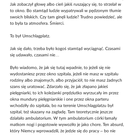
Jak zobaczył głowę albo cień jakiś ruszający się, to strzelał w
to okno. Bo stamtąd ludzie wypatrywali w pędzonym tłumie
swoich bliskich. Czy tam ginęli ludzie? Trudno powiedzieć, ale
to była ta atmosfera. Śmierci.
To był Umschlagplatz.
Jak się dało, trzeba było kogoś stamtąd wyciągnąć. Czasami
się udawało, czasami nie…
Było wiadomo, że jak się tutaj wpadnie, to jeżeli się nie
wydostaniesz przez okno szpitala, jeżeli nie masz w szpitalu
rodziny albo znajomych, albo przyjaciół, to nie masz żadnych
szans się uratować. Zdarzało się, że jak złapano jakieś
pielęgniarki, to ich koleżanki prędziutko wyrzucały im przez
okna mundury pielęgniarskie i one przez okna parteru
wchodziły do szpitala, bo na terenie Umschlagplatzu był
szpital, też skazany na zagładę. Tam teoretycznie jeszcze
działało ambulatorium. W tym ambulatorium córki łamały
matkom nogi i pogotowie wywoziło je jako chore. Ten absurd,
który Niemcy wprowadzili, że jedzie się do pracy – bo nie