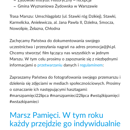
Żydowski Instytut Historyczny – recepcja
Gmina Wyznaniowa Żydowska w Warszawie
Trasa Marszu: Umschlagplatz (ul. Stawki róg Dzikiej), Stawki,
Karmelicka, Anielewicza, al. Jana Pawła II, Dzielna, Smocza,
Nowolipie, Żelazna, Chłodna
Zachęcamy Państwa do dokumentowania swojego
uczestnictwa i przesyłania nagrań na adres promocja@jhi.pl.
Chcemy stworzyć film łączący nas wszystkich w jednym
Marszu. W tym celu prosimy o zapoznanie się z niezbędnymi
informacjami o
przetwarzaniu
danych i
regulaminem
:
Zapraszamy Państwa do fotografowania swojego przemarszu i
dzielenia się zdjęciami w mediach społecznościowych. Prosimy
o oznaczanie ich następującymi hasztagami:
#marszpamięci22lipca #marszpamieci22lipca #wstążkipamięci
#wstazkipamieci
Marsz Pamięci. W tym roku
każdy przejdzie go indywidualnie