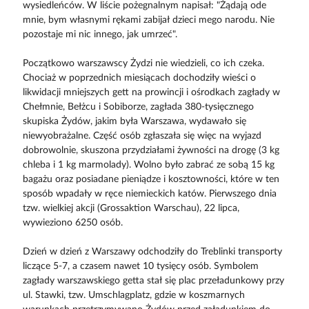
wysiedleńców. W liście pożegnalnym napisał: "Żądają ode
mnie, bym własnymi rękami zabijał dzieci mego narodu. Nie
pozostaje mi nic innego, jak umrzeć".
Początkowo warszawscy Żydzi nie wiedzieli, co ich czeka.
Chociaż w poprzednich miesiącach dochodziły wieści o
likwidacji mniejszych gett na prowincji i ośrodkach zagłady w
Chełmnie, Bełżcu i Sobiborze, zagłada 380-tysięcznego
skupiska Żydów, jakim była Warszawa, wydawało się
niewyobrażalne. Część osób zgłaszała się więc na wyjazd
dobrowolnie, skuszona przydziałami żywności na drogę (3 kg
chleba i 1 kg marmolady). Wolno było zabrać ze sobą 15 kg
bagażu oraz posiadane pieniądze i kosztowności, które w ten
sposób wpadały w ręce niemieckich katów. Pierwszego dnia
tzw. wielkiej akcji (Grossaktion Warschau), 22 lipca,
wywieziono 6250 osób.
Dzień w dzień z Warszawy odchodziły do Treblinki transporty
liczące 5-7, a czasem nawet 10 tysięcy osób. Symbolem
zagłady warszawskiego getta stał się plac przeładunkowy przy
ul. Stawki, tzw. Umschlagplatz, gdzie w koszmarnych