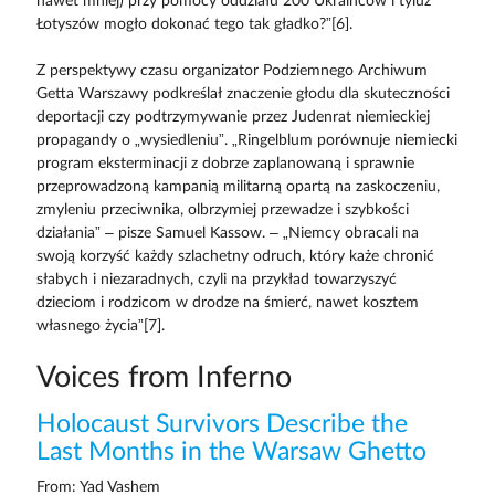
nawet mniej) przy pomocy oddziału 200 Ukraińców i tyluż
Łotyszów mogło dokonać tego tak gładko?”[6].
Z perspektywy czasu organizator Podziemnego Archiwum
Getta Warszawy podkreślał znaczenie głodu dla skuteczności
deportacji czy podtrzymywanie przez Judenrat niemieckiej
propagandy o „wysiedleniu”. „Ringelblum porównuje niemiecki
program eks­terminacji z dobrze zaplanowaną i sprawnie
przeprowadzoną kampanią militarną opartą na zaskoczeniu,
zmyleniu przeciwnika, olbrzymiej prze­wadze i szybkości
działania” – pisze Samuel Kassow. – „Niemcy obracali na
swoją korzyść każdy szlachetny odruch, który każe chronić
słabych i niezaradnych, czyli na przykład towarzyszyć
dzieciom i rodzicom w drodze na śmierć, nawet kosztem
własnego życia”[7].
Voices from Inferno
Holocaust Survivors Describe the
Last Months in the Warsaw Ghetto
From: Yad Vashem