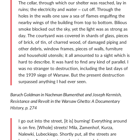
The cellar, through which our shelter was reached, lay in
ruins; the electricity and water – cut off. Through the
holes in the walls one saw a sea of flames engulfing the
nearby wings of the building from top to bottom. Bilious
smoke blocked out the sky, yet the light was as strong as
day. The courtyard was covered in shards of glass, pieces
of brick, of tin, of charred wood, of damaged piping and
other debris, window frames, pieces of walls, furniture
and household utensils; it all amounted to a sight which is
hard to describe. It was hard to find any kind of parallel. I
was no stranger to destruction, including the last days of
the 1939 siege of Warsaw. But the present destruction
surpassed anything I had ever seen.
Baruch Goldman in Nachman Blumenthat and Joseph Kermish,
Resistance and Revolt in the Warsaw Ghetto: A Documentary
History, p. 274
I go out into the street, [it is] burning! Everything around
is on fire. [Whole] streets! Mila, Zamenhof, Kurza,
Nalewki, Lubeckiego. Shortly put, all the streets are