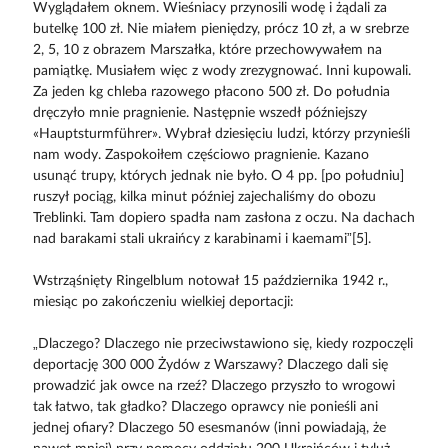
Wyglądałem oknem. Wieśniacy przynosili wodę i żądali za
butelkę 100 zł. Nie miałem pieniędzy, prócz 10 zł, a w srebrze
2, 5, 10 z obrazem Marszałka, które przechowywałem na
pamiątkę. Musiałem więc z wody zrezygnować. Inni kupowali.
Za jeden kg chleba razowego płacono 500 zł. Do południa
dręczyło mnie pragnienie. Następnie wszedł późniejszy
«Hauptsturmführer». Wybrał dziesięciu ludzi, którzy przynieśli
nam wody. Zaspokoiłem częściowo pragnienie. Kazano
usunąć trupy, których jednak nie było. O 4 pp. [po południu]
ruszył pociąg, kilka minut później zajechaliśmy do obozu
Treblinki. Tam dopiero spadła nam zasłona z oczu. Na dachach
nad barakami stali ukraińcy z karabinami i kaemami”[5].
Wstrząśnięty Ringelblum notował 15 października 1942 r.,
miesiąc po zakończeniu wielkiej deportacji:
„Dlaczego? Dlaczego nie przeciwstawiono się, kiedy rozpoczęli
deportację 300 000 Żydów z Warszawy? Dlaczego dali się
prowadzić jak owce na rzeź? Dlaczego przyszło to wrogowi
tak łatwo, tak gładko? Dlaczego oprawcy nie ponieśli ani
jednej ofiary? Dlaczego 50 esesmanów (inni powiadają, że