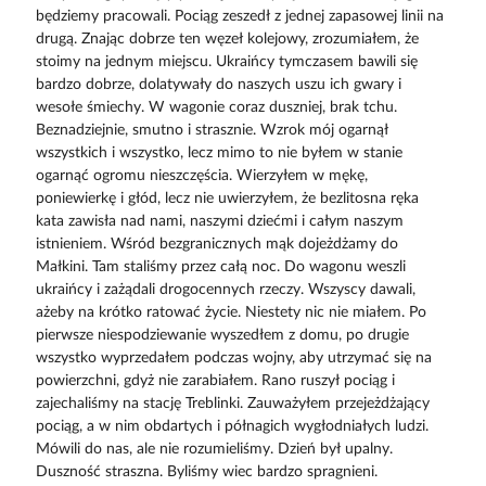
będziemy pracowali. Pociąg zeszedł z jednej zapasowej linii na
drugą. Znając dobrze ten węzeł kolejowy, zrozumiałem, że
stoimy na jednym miejscu. Ukraińcy tymczasem bawili się
bardzo dobrze, dolatywały do naszych uszu ich gwary i
wesołe śmiechy. W wagonie coraz duszniej, brak tchu.
Beznadziejnie, smutno i strasznie. Wzrok mój ogarnął
wszystkich i wszystko, lecz mimo to nie byłem w stanie
ogarnąć ogromu nieszczęścia. Wierzyłem w mękę,
poniewierkę i głód, lecz nie uwierzyłem, że bezlitosna ręka
kata zawisła nad nami, naszymi dziećmi i całym naszym
istnieniem. Wśród bezgranicznych mąk dojeżdżamy do
Małkini. Tam staliśmy przez całą noc. Do wagonu weszli
ukraińcy i zażądali drogocennych rzeczy. Wszyscy dawali,
ażeby na krótko ratować życie. Niestety nic nie miałem. Po
pierwsze niespodziewanie wyszedłem z domu, po drugie
wszystko wyprzedałem podczas wojny, aby utrzymać się na
powierzchni, gdyż nie zarabiałem. Rano ruszył pociąg i
zajechaliśmy na stację Treblinki. Zauważyłem przejeżdżający
pociąg, a w nim obdartych i półnagich wygłodniałych ludzi.
Mówili do nas, ale nie rozumieliśmy. Dzień był upalny.
Duszność straszna. Byliśmy wiec bardzo spragnieni.