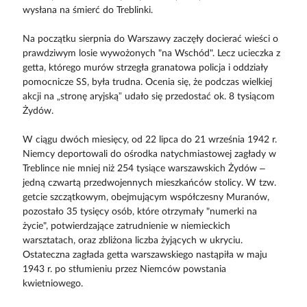
wysłana na śmierć do Treblinki.
Na początku sierpnia do Warszawy zaczęły docierać wieści o
prawdziwym losie wywożonych "na Wschód". Lecz ucieczka z
getta, którego murów strzegła granatowa policja i oddziały
pomocnicze SS, była trudna. Ocenia się, że podczas wielkiej
akcji na „stronę aryjską” udało się przedostać ok. 8 tysiącom
Żydów.
W ciągu dwóch miesięcy, od 22 lipca do 21 września 1942 r.
Niemcy deportowali do ośrodka natychmiastowej zagłady w
Treblince nie mniej niż 254 tysiące warszawskich Żydów –
jedną czwartą przedwojennych mieszkańców stolicy. W tzw.
getcie szczątkowym, obejmującym współczesny Muranów,
pozostało 35 tysięcy osób, które otrzymały "numerki na
życie", potwierdzające zatrudnienie w niemieckich
warsztatach, oraz zbliżona liczba żyjących w ukryciu.
Ostateczna zagłada getta warszawskiego nastąpiła w maju
1943 r. po stłumieniu przez Niemców powstania
kwietniowego.