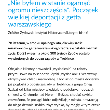
„Nie byłem w stanie ogarnąć
ogromu nieszczęścia”. Początek
wielkiej deportacji z getta
warszawskiego
Źródło: Żydowski Instytut Historyczny){.target_blank}
78 lat temu, w środku upalnego lata, dla większości
mieszkańców getta warszawskiego zaczął się ostatni rozdział
życia. Do 21 września około 300 tysięcy Żydów zostało
wywiezionych do obozu zagłady w Treblince
.
Oficjalnie Niemcy prowadzili „wysiedlenie” na roboty
przymusowe na Wschodzie. Żydzi „wysiedlani” z Warszawy
otrzymywali chleb i marmoladę. Chociaż do miasta docierały
już pogłoski o obozie zagłady w Treblince, a grupa Oneg
Szabat od kilku miesięcy wiedziała o podobnych obozach
śmierci w Chełmnie nad Nerem i Bełżcu, chociaż szybko
zauważono, że pociągi, które odjeżdżają z miasta, powracają
do niego dziwnie szybko, zbyt szybko, by mogły w tym czasie