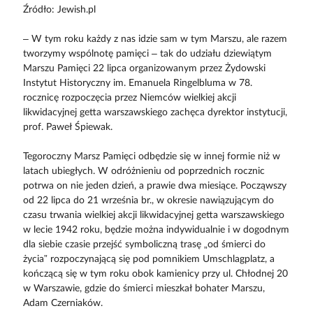
Źródło: Jewish.pl
– W tym roku każdy z nas idzie sam w tym Marszu, ale razem
tworzymy wspólnotę pamięci – tak do udziału dziewiątym
Marszu Pamięci 22 lipca organizowanym przez Żydowski
Instytut Historyczny im. Emanuela Ringelbluma w 78.
rocznicę rozpoczęcia przez Niemców wielkiej akcji
likwidacyjnej getta warszawskiego zachęca dyrektor instytucji,
prof. Paweł Śpiewak.
Tegoroczny Marsz Pamięci odbędzie się w innej formie niż w
latach ubiegłych. W odróżnieniu od poprzednich rocznic
potrwa on nie jeden dzień, a prawie dwa miesiące. Począwszy
od 22 lipca do 21 września br., w okresie nawiązującym do
czasu trwania wielkiej akcji likwidacyjnej getta warszawskiego
w lecie 1942 roku, będzie można indywidualnie i w dogodnym
dla siebie czasie przejść symboliczną trasę „od śmierci do
życia” rozpoczynającą się pod pomnikiem Umschlagplatz, a
kończącą się w tym roku obok kamienicy przy ul. Chłodnej 20
w Warszawie, gdzie do śmierci mieszkał bohater Marszu,
Adam Czerniaków.