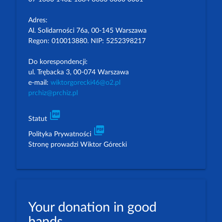
Adres:
Al. Solidarności 76a, 00-145 Warszawa
Regon: 010013880. NIP: 5252398217
Do korespondencji:
ul. Trębacka 3, 00-074 Warszawa
e-mail:
wiktorgorecki46@o2.pl
prchiz@prchiz.pl
picture_as_pdf
Statut
picture_as_pdf
Polityka Prywatności
Stronę prowadzi Wiktor Górecki
Your donation in good
hands