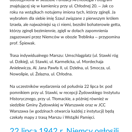
znajdującej się w kamienicy przy ul. Chłodnej 20. – Jak co
roku na wstążkach notujemy imiona tych, którzy zginęli. Ja
wybrałem dla siebie imię Szaul związane z pierwszym królem
Izraela, ale najważniejsi są ci niemi, bezsilni bohaterowie getta,
którzy zginęli bezimiennie, zgięli w dołach zapomnienia
zagazowani przez Niemców w obozie Treblinka – przypomina
prof. Śpiewak.
Trasa indywidualnego Marszu: Umschlagplatz (ul. Stawki róg
ul. Dzikiej), ul. Stawki, ul. Karmelicka, ul. Mordechaja
Anielewicza, Al. Jana Pawła II, ul. Dzielna, ul. Smocza, ul.
Nowolipie, ul. Żelazna, ul. Chłodna.
Na uczestników wydarzenia od południa 22 lipca br. pod
pomnikiem przy ul. Stawki, w recepcji Żydowskiego Instytutu
Historycznego, przy ul. Tłomackie, a później również w
siedzibie Gminy Żydowskiej w Warszawie oraz w JCC
Warszawa (w godzinach otwarcia każdej z instytucji) będą
czekały mapy z trasą Marszu i Wstążki Pamięci.
22 lipca 1942 r. Niemcy ogłosili