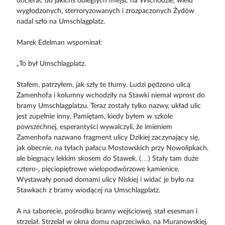
docierać do jakichś odległych miejsc na Wschodzie, wielu
wygłodzonych, sterroryzowanych i zrozpaczonych Żydów
nadal szło na Umschlagplatz.
Marek Edelman wspominał:
„To był Umschlagplatz.
Stałem, patrzyłem, jak szły te tłumy. Ludzi pędzono ulicą
Zamenhofa i kolumny wchodziły na Stawki niemal wprost do
bramy Umschlagplatzu. Teraz zostały tylko nazwy, układ ulic
jest zupełnie inny. Pamiętam, kiedy byłem w szkole
powszechnej, esperantyści wywalczyli, że imieniem
Zamenhofa nazwano fragment ulicy Dzikiej zaczynający się,
jak obecnie, na tyłach pałacu Mostowskich przy Nowolipkach,
ale biegnący lekkim skosem do Stawek. (…) Stały tam duże
cztero-, pięciopiętrowe wielopodwórzowe kamienice.
Wystawały ponad domami ulicy Niskiej i widać je było na
Stawkach z bramy wiodącej na Umschlagplatz.
A na taborecie, pośrodku bramy wejściowej, stał esesman i
strzelał. Strzelał w okna domu naprzeciwko, na Muranowskiej.