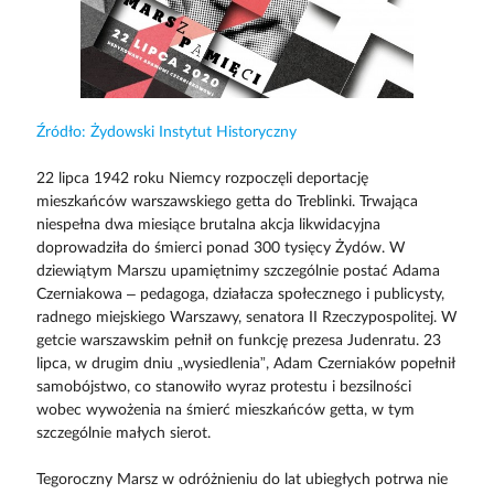
Źródło: Żydowski Instytut Historyczny
22 lipca 1942 roku Niemcy rozpoczęli deportację
mieszkańców warszawskiego getta do Treblinki. Trwająca
niespełna dwa miesiące brutalna akcja likwidacyjna
doprowadziła do śmierci ponad 300 tysięcy Żydów. W
dziewiątym Marszu upamiętnimy szczególnie postać Adama
Czerniakowa – pedagoga, działacza społecznego i publicysty,
radnego miejskiego Warszawy, senatora II Rzeczypospolitej. W
getcie warszawskim pełnił on funkcję prezesa Judenratu. 23
lipca, w drugim dniu „wysiedlenia”, Adam Czerniaków popełnił
samobójstwo, co stanowiło wyraz protestu i bezsilności
wobec wywożenia na śmierć mieszkańców getta, w tym
szczególnie małych sierot.
Tegoroczny Marsz w odróżnieniu do lat ubiegłych potrwa nie