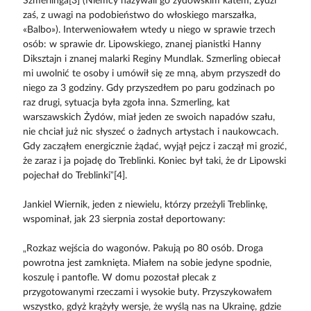
Szmerlinga[3] (Niemcy nazywali go żydowskim katem, Żydzi
zaś, z uwagi na podobieństwo do włoskiego marszałka,
«Balbo»). Interweniowałem wtedy u niego w sprawie trzech
osób: w sprawie dr. Lipowskiego, znanej pianistki Hanny
Diksztajn i znanej malarki Reginy Mundlak. Szmerling obiecał
mi uwolnić te osoby i umówił się ze mną, abym przyszedł do
niego za 3 godziny. Gdy przyszedłem po paru godzinach po
raz drugi, sytuacja była zgoła inna. Szmerling, kat
warszawskich Żydów, miał jeden ze swoich napadów szału,
nie chciał już nic słyszeć o żadnych artystach i naukowcach.
Gdy zacząłem energicznie żądać, wyjął pejcz i zaczął mi grozić,
że zaraz i ja pojadę do Treblinki. Koniec był taki, że dr Lipowski
pojechał do Treblinki”[4].
Jankiel Wiernik, jeden z niewielu, którzy przeżyli Treblinkę,
wspominał, jak 23 sierpnia został deportowany:
„Rozkaz wejścia do wagonów. Pakują po 80 osób. Droga
powrotna jest zamknięta. Miałem na sobie jedyne spodnie,
koszulę i pantofle. W domu pozostał plecak z
przygotowanymi rzeczami i wysokie buty. Przyszykowałem
wszystko, gdyż krążyły wersje, że wyślą nas na Ukrainę, gdzie