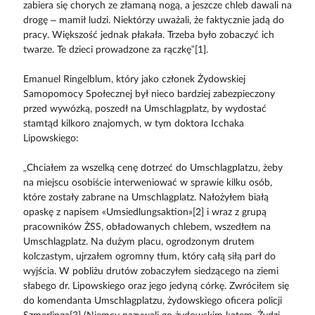
zabiera się chorych ze złamaną nogą, a jeszcze chleb dawali na
drogę – mamił ludzi. Niektórzy uważali, że faktycznie jadą do
pracy. Większość jednak płakała. Trzeba było zobaczyć ich
twarze. Te dzieci prowadzone za rączkę”[1].
Emanuel Ringelblum, który jako członek Żydowskiej
Samopomocy Społecznej był nieco bardziej zabezpieczony
przed wywózką, poszedł na Umschlagplatz, by wydostać
stamtąd kilkoro znajomych, w tym doktora Icchaka
Lipowskiego:
„Chciałem za wszelką cenę dotrzeć do Umschlagplatzu, żeby
na miejscu osobiście interweniować w sprawie kilku osób,
które zostały zabrane na Umschlagplatz. Nałożyłem białą
opaskę z napisem «Umsiedlungsaktion»[2] i wraz z grupą
pracowników ŻSS, obładowanych chlebem, wszedłem na
Umschlagplatz. Na dużym placu, ogrodzonym drutem
kolczastym, ujrzałem ogromny tłum, który całą siłą parł do
wyjścia. W pobliżu drutów zobaczyłem siedzącego na ziemi
słabego dr. Lipowskiego oraz jego jedyną córkę. Zwróciłem się
do komendanta Umschlagplatzu, żydowskiego oficera policji