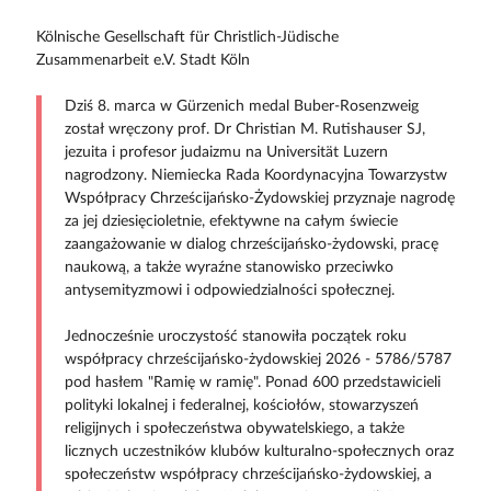
Kölnische Gesellschaft für Christlich-Jüdische
Zusammenarbeit e.V. Stadt Köln
Dziś 8. marca w Gürzenich medal Buber-Rosenzweig
został wręczony prof. Dr Christian M. Rutishauser SJ,
jezuita i profesor judaizmu na Universität Luzern
nagrodzony. Niemiecka Rada Koordynacyjna Towarzystw
Współpracy Chrześcijańsko-Żydowskiej przyznaje nagrodę
za jej dziesięcioletnie, efektywne na całym świecie
zaangażowanie w dialog chrześcijańsko-żydowski, pracę
naukową, a także wyraźne stanowisko przeciwko
antysemityzmowi i odpowiedzialności społecznej.
Jednocześnie uroczystość stanowiła początek roku
współpracy chrześcijańsko-żydowskiej 2026 - 5786/5787
pod hasłem "Ramię w ramię". Ponad 600 przedstawicieli
polityki lokalnej i federalnej, kościołów, stowarzyszeń
religijnych i społeczeństwa obywatelskiego, a także
licznych uczestników klubów kulturalno-społecznych oraz
społeczeństw współpracy chrześcijańsko-żydowskiej, a