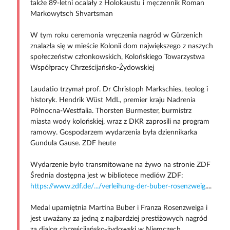
także 89-letni ocalały z Holokaustu i męczennik Roman
Markowytsch Shvartsman
W tym roku ceremonia wręczenia nagród w Gürzenich
znalazła się w mieście Kolonii dom największego z naszych
społeczeństw członkowskich, Kolońskiego Towarzystwa
Współpracy Chrześcijańsko-Żydowskiej
Laudatio trzymał prof. Dr Christoph Markschies, teolog i
historyk. Hendrik Wüst MdL, premier kraju Nadrenia
Północna-Westfalia. Thorsten Burmester, burmistrz
miasta wody kolońskiej, wraz z DKR zaprosili na program
ramowy. Gospodarzem wydarzenia była dziennikarka
Gundula Gause. ZDF heute
Wydarzenie było transmitowane na żywo na stronie ZDF
Średnia dostępna jest w bibliotece mediów ZDF:
https://www.zdf.de/.../verleihung-der-buber-rosenzweig
....
Medal upamiętnia Martina Buber i Franza Rosenzweiga i
jest uważany za jedną z najbardziej prestiżowych nagród
za dialog chrześcijańsko-żydowski w Niemczech.