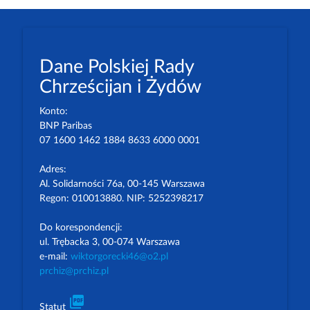
Dane Polskiej Rady
Chrześcijan i Żydów
Konto:
BNP Paribas
07 1600 1462 1884 8633 6000 0001
Adres:
Al. Solidarności 76a, 00-145 Warszawa
Regon: 010013880. NIP: 5252398217
Do korespondencji:
ul. Trębacka 3, 00-074 Warszawa
e-mail:
wiktorgorecki46@o2.pl
prchiz@prchiz.pl
picture_as_pdf
Statut