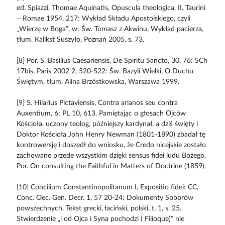
ed. Spiazzi, Thomae Aquinatis, Opuscula theologica, II, Taurini
– Romae 1954, 217: Wykład Składu Apostolskiego, czyli
„Wierzę w Boga”, w: Św. Tomasz z Akwinu, Wykład pacierza,
tłum. Kalikst Suszyło, Poznań 2005, s. 73.
[8] Por. S. Basilius Caesariensis, De Spiritu Sancto, 30, 76: SCh
17bis, Paris 2002 2, 520-522: Św. Bazyli Wielki, O Duchu
Świętym, tłum. Alina Brzóstkowska, Warszawa 1999.
[9] S. Hilarius Pictaviensis, Contra arianos seu contra
Auxentium, 6: PL 10, 613. Pamiętając o głosach Ojców
Kościoła, uczony teolog, późniejszy kardynał, a dziś święty i
Doktor Kościoła John Henry Newman (1801-1890) zbadał tę
kontrowersję i doszedł do wniosku, że Credo nicejskie zostało
zachowane przede wszystkim dzięki sensus fidei ludu Bożego.
Por. On consulting the Faithful in Matters of Doctrine (1859).
[10] Concilium Constantinopolitanum I, Expositio fidei: CC,
Conc. Oec. Gen. Decr. 1, 57 20-24: Dokumenty Soborów
powszechnych. Tekst grecki, łaciński, polski, t. 1, s. 25.
Stwierdzenie „i od Ojca i Syna pochodzi ( Filioque)” nie