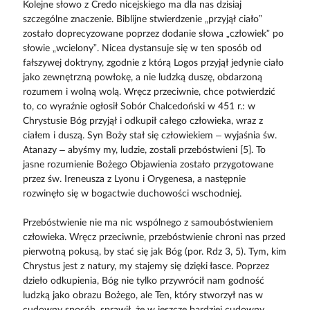
Kolejne słowo z Credo nicejskiego ma dla nas dzisiaj
szczególne znaczenie. Biblijne stwierdzenie „przyjął ciało”
zostało doprecyzowane poprzez dodanie słowa „człowiek” po
słowie „wcielony”. Nicea dystansuje się w ten sposób od
fałszywej doktryny, zgodnie z którą Logos przyjął jedynie ciało
jako zewnętrzną powłokę, a nie ludzką duszę, obdarzoną
rozumem i wolną wolą. Wręcz przeciwnie, chce potwierdzić
to, co wyraźnie ogłosił Sobór Chalcedoński w 451 r.: w
Chrystusie Bóg przyjął i odkupił całego człowieka, wraz z
ciałem i duszą. Syn Boży stał się człowiekiem – wyjaśnia św.
Atanazy – abyśmy my, ludzie, zostali przebóstwieni [5]. To
jasne rozumienie Bożego Objawienia zostało przygotowane
przez św. Ireneusza z Lyonu i Orygenesa, a następnie
rozwinęło się w bogactwie duchowości wschodniej.
Przebóstwienie nie ma nic wspólnego z samoubóstwieniem
człowieka. Wręcz przeciwnie, przebóstwienie chroni nas przed
pierwotną pokusą, by stać się jak Bóg (por. Rdz 3, 5). Tym, kim
Chrystus jest z natury, my stajemy się dzięki łasce. Poprzez
dzieło odkupienia, Bóg nie tylko przywrócił nam godność
ludzką jako obrazu Bożego, ale Ten, który stworzył nas w
cudowny sposób, sprawił, że w jeszcze bardziej cudowny