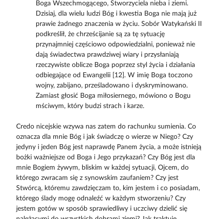
Boga Wszechmogącego, Stworzyciela nieba i ziemi.
Dzisiaj, dla wielu ludzi Bóg i kwestia Boga nie mają już
prawie żadnego znaczenia w życiu. Sobór Watykański II
podkreślił, że chrześcijanie są za tę sytuację
przynajmniej częściowo odpowiedzialni, ponieważ nie
dają świadectwa prawdziwej wiary i przysłaniają
rzeczywiste oblicze Boga poprzez styl życia i działania
odbiegające od Ewangelii [12]. W imię Boga toczono
wojny, zabijano, prześladowano i dyskryminowano.
Zamiast głosić Boga miłosiernego, mówiono o Bogu
mściwym, który budzi strach i karze.
Credo nicejskie wzywa nas zatem do rachunku sumienia. Co
oznacza dla mnie Bóg i jak świadczę o wierze w Niego? Czy
jedyny i jeden Bóg jest naprawdę Panem życia, a może istnieją
bożki ważniejsze od Boga i Jego przykazań? Czy Bóg jest dla
mnie Bogiem żywym, bliskim w każdej sytuacji, Ojcem, do
którego zwracam się z synowskim zaufaniem? Czy jest
Stwórcą, któremu zawdzięczam to, kim jestem i co posiadam,
którego ślady mogę odnaleźć w każdym stworzeniu? Czy
jestem gotów w sposób sprawiedliwy i uczciwy dzielić się
należącymi do wszystkich dobrami ziemi? Jak traktuję