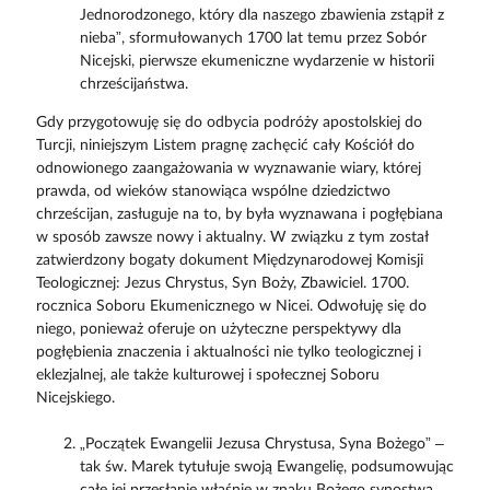
Jednorodzonego, który dla naszego zbawienia zstąpił z
nieba”, sformułowanych 1700 lat temu przez Sobór
Nicejski, pierwsze ekumeniczne wydarzenie w historii
chrześcijaństwa.
Gdy przygotowuję się do odbycia podróży apostolskiej do
Turcji, niniejszym Listem pragnę zachęcić cały Kościół do
odnowionego zaangażowania w wyznawanie wiary, której
prawda, od wieków stanowiąca wspólne dziedzictwo
chrześcijan, zasługuje na to, by była wyznawana i pogłębiana
w sposób zawsze nowy i aktualny. W związku z tym został
zatwierdzony bogaty dokument Międzynarodowej Komisji
Teologicznej: Jezus Chrystus, Syn Boży, Zbawiciel. 1700.
rocznica Soboru Ekumenicznego w Nicei. Odwołuję się do
niego, ponieważ oferuje on użyteczne perspektywy dla
pogłębienia znaczenia i aktualności nie tylko teologicznej i
eklezjalnej, ale także kulturowej i społecznej Soboru
Nicejskiego.
„Początek Ewangelii Jezusa Chrystusa, Syna Bożego” –
tak św. Marek tytułuje swoją Ewangelię, podsumowując
całe jej przesłanie właśnie w znaku Bożego synostwa