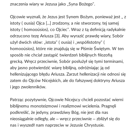
znaczenia wiary w Jezusa jako „Syna Bożego”.
Ojcowie wyznali, że Jezus jest Synem Bożym, ponieważ jest „ z
istoty ( ousia) Ojca [...] zrodzony, a nie stworzony, tej samej
istoty ( homooúsios), co Ojciec”. Wraz z tą definicją radykalnie
odrzucono tezę Ariusza [3]. Aby wyrazić prawdę wiary, Sobór
użył dwóch słów: „istota” ( ousia) i „współistotny” (
homooúsios), które nie znajdują się w Piśmie Świętym. W ten
sposób nie chciał zastąpić twierdzeń biblijnych filozofią
grecką. Wręcz przeciwnie, Sobór posłużył się tymi terminami,
aby jasno potwierdzić wiarę biblijną, odróżniając ją od
hellenizującego błędu Ariusza. Zarzut hellenizacji nie odnosi się
zatem do Ojców Nicejskich, ale do fałszywej doktryny Ariusza
i jego zwolenników.
Patrząc pozytywnie, Ojcowie Nicejscy chcieli pozostać wierni
biblijnemu monoteizmowi i realizmowi wcielenia. Pragnęli
podkreślić, że jedyny, prawdziwy Bóg, nie jest dla nas
nieosiągalnie odległy, ale – wręcz przeciwnie – zbliżył się do
nas i wyszedł nam naprzeciw w Jezusie Chrystusie.