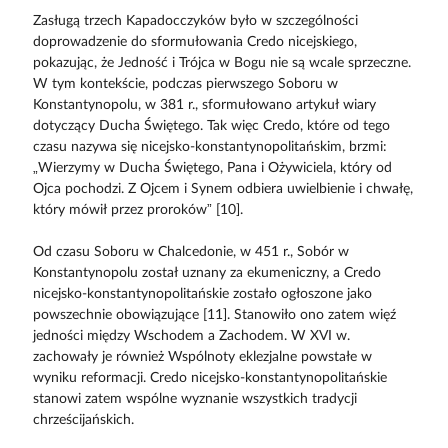
Zasługą trzech Kapadocczyków było w szczególności
doprowadzenie do sformułowania Credo nicejskiego,
pokazując, że Jedność i Trójca w Bogu nie są wcale sprzeczne.
W tym kontekście, podczas pierwszego Soboru w
Konstantynopolu, w 381 r., sformułowano artykuł wiary
dotyczący Ducha Świętego. Tak więc Credo, które od tego
czasu nazywa się nicejsko-konstantynopolitańskim, brzmi:
„Wierzymy w Ducha Świętego, Pana i Ożywiciela, który od
Ojca pochodzi. Z Ojcem i Synem odbiera uwielbienie i chwałę,
który mówił przez proroków” [10].
Od czasu Soboru w Chalcedonie, w 451 r., Sobór w
Konstantynopolu został uznany za ekumeniczny, a Credo
nicejsko-konstantynopolitańskie zostało ogłoszone jako
powszechnie obowiązujące [11]. Stanowiło ono zatem więź
jedności między Wschodem a Zachodem. W XVI w.
zachowały je również Wspólnoty eklezjalne powstałe w
wyniku reformacji. Credo nicejsko-konstantynopolitańskie
stanowi zatem wspólne wyznanie wszystkich tradycji
chrześcijańskich.