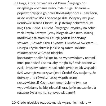
Droga, która prowadziła od Pisma Świętego do
nicejskiego wyznania wiary, była długa i linearna –
poprzez przyjęcie go przez Konstantynopol i Chalcedon,
aż do wieków: XVI i obecnego XXI. Wszyscy my, jako
uczniowie Jezusa Chrystusa, jesteśmy ochrzczeni „w
imię Ojca i Syna, i Ducha Świętego”, czynimy na sobie
znak krzyża i otrzymujemy błogosławieństwo. Każdą
modlitwę psalmami w Liturgii godzin kończymy
słowami „Chwała Ojcu i Synowi, i Duchowi Świętemu”.
Liturgia i życie chrześcijańskie są zatem solidnie
zakotwiczone w Credo nicejsko-
konstantynopolitańskim: to, co wypowiadamy ustami,
musi pochodzić z serca, aby mogło być świadczone w
życiu. Musimy zatem zadać sobie pytanie: jak wygląda
dziś wewnętrzne przyswojenie Credo? Czy czujemy, że
dotyczy ono również naszej współczesnej
rzeczywistości? Czy rozumiemy i żyjemy tym, co
wypowiadamy każdej niedzieli, oraz jakie znaczenie dla
naszego życia ma to, co wypowiadamy?
Credo nicejskie rozpoczyna się wyznaniem wiary w