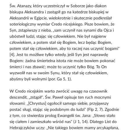
Św. Atanazy, który uczestniczył w Soborze jako diakon
biskupa Aleksandra i zastąpił go na katedrze biskupiej w
Aleksandrii w Egipcie, wielokrotnie i skutecznie podkreślał
soteriologiczny wymiar Credo nicejskiego. Pisze bowiem, że
Syn, zstąpiwszy z nieba, „sam uczynił nas synami dla Ojca i
ubóstwił ludzi, stając się człowiekiem. Nie był najpierw
człowiekiem, a potem stał się Bogiem, lecz będąc Bogiem,
potem stał się człowiekiem, aby to raczej nas uczynić bogami”
[4]. Jest to możliwe tylko wtedy, jeśli Syn jest naprawdę
Bogiem: żadna śmiertelna istota nie może bowiem pokonać
śmierci i nas zbawić; może to uczynić tylko Bóg. To On
wyzwolił nas w swoim Synu, który stał się człowiekiem,
abyśmy byli wolnymi (por. Ga 5, 1).
W Credo nicejskim warto zwrócić uwagę na czasownik
descendit, „zstąpił”. Św. Paweł opisuje ten ruch mocnymi
słowami: „[Chrystus] ogołocił samego siebie, przyjąwszy
postać sługi, stając się podobnym do ludzi” (Flp 2, 7). Zgodnie
z tym, co stwierdza prolog Ewangelii św. Jana: „Słowo stało
się ciałem i zamieszkało wśród nas” (J 1, 14). Dlatego List do
Hebrajczyków uczy: „Nie takiego bowiem mamy arcykapłana,