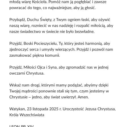
młodą wiarę Kościoła. Pomóż nam ją pogłębiać i zawsze
powracać do tego, co najważniejsze, aby ją głosić.
Przybądź, Duchu Święty, z Twym ogniem łaski, aby ożywić
naszą wiarę, rozniecić w nas nadzieję i rozpalić miłością, aby
nasze świadectwo w świecie nie było bezwładne.
Przyjdź, Boski Pocieszycielu, Ty, który jesteś harmonią, aby
zjednoczyć serca i umysły wierzących. Przyjdź i pozwól nam
zasmakować piękna komunii.
Przyjdź, Miłości Ojca i Syna, aby zgromadzić nas w jednej
owczarni Chrystusa.
Wskaż nam drogi, którymi mamy podążać, abyśmy dzięki
Twojej mądrości ponownie stali się tym, czym jesteśmy w
Chrystusie – jedno, aby świat uwierzył. Amen.
Watykan, 23 listopada 2025 r. Uroczystość Jezusa Chrystusa,
Króla Wszechświata
LEON PP. XIV