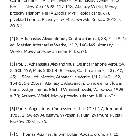
Contra arianos, I, 9, 2 (ed. Metzler, Athanasius Werke, I/1,2,
Berlin – New York 1998, 117-118: Atanazy Wielki, Mowy
przeciw arianom I-III (= Źródła Myśli Teologicznej, 67),
przekład i oprac. Przemysław M. Szewczyk, Kraków 2012, s.
30-31).
[4] S. Athanasius Alexandrinus, Contra arianos, I, 38, 7 – 39, 1:
ed. Metzler, Athanasius Werke, I/1,2, 148-149: Atanazy
Wielki, Mowy przeciw arianom I-III, s. 60.
[5] Por. S. Athanasius Alexandrinus, De incarnatione Verbi, 54,
3: SCh 199, Paris 2000, 458; Tenże, Contra arianos, I, 39; 42;
45; II, 59ss.: ed. Metzler, Athanasius Werke, I/1,2, 149; 152,
154-155 e 235ss.: Atanazy z Aleksandrii, O wcieleniu Słowa,
tłum., wstęp i oprac. Michał Wojciechowski, Warszawa 1998,
s. 73; Atanazy Wielki, Mowy przeciw arianom I-III, s. 60n.
[6] Por. S. Augustinus, Confessiones, I, 1: CCSL 27, Turnhout
1981, 1: Święty Augustyn, Wyznania, tłum. Zygmunt Kubiak,
Kraków 2007, s. 25.
[7] S. Thomas Aquinas, In Symbolum Apostolorum, art. 12: