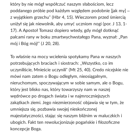
który by nie mógł współczuć naszym słabościom, lecz
poddanego próbie pod każdym względem podobnie [jak my] –
z wyjątkiem grzechu” (Hbr 4, 15). Wieczorem przed śmiercią
uniżył się jak niewolnik, aby umyć uczniom nogi (por. J 13, 1-
17). A Apostoł Tomasz dopiero wtedy, gdy mógł dotknąć
palcami rany w boku zmartwychwstałego Pana, wyznał: „Pan
mój i Bóg mój!” (J 20, 28).
To właśnie na mocy wcielenia spotykamy Pana w naszych
potrzebujących braciach i siostrach: „Wszystko, co im
uczyniliście, Mnieście uczynili” (Mt 25, 40). Credo nicejskie nie
mówi nam zatem o Bogu odległym, nieosiągalnym,
nieruchomym, spoczywającym w sobie samym, ale o Bogu,
który jest blisko nas, który towarzyszy nam w naszej
wędrówce po drogach świata i w najmroczniejszych
zakątkach ziemi. Jego niezmierzoność objawia się w tym, że
umniejsza się, pozbawia swojej nieskończonej
majestatyczności, stając się naszym bliźnim w maluczkich i
ubogich. Fakt ten rewolucjonizuje pogańskie i filozoficzne
koncepcje Boga.