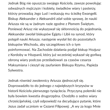
Jednak Bóg nie opuszcza swojego Kościoła, zawsze powołując
odważnych mężczyzn i kobiety, świadków wiary i pasterzy,
którzy prowadzą Jego Lud i wskazują mu ścieżkę Ewangelii.
Biskup Aleksander z Aleksandrii zdał sobie sprawę, że nauki
Ariusza nie są w żadnym razie zgodne z Pismem Świętym.
Ponieważ Ariusz nie wykazywał się skłonnością do pojednania,
Aleksander zwołał biskupów Egiptu i Libii na synod, który
potępił nauki Ariusza; następnie wysłał list do pozostałych
biskupów Wschodu, aby szczegółowo ich o tym
poinformować. Na Zachodzie działania podjął biskup Hozjusz
z Kordoby w Hiszpanii, który już wcześniej wykazał się gorliwą
obroną wiary podczas prześladowań za czasów cesarza
Maksymiana i cieszył się zaufaniem Biskupa Rzymu, Papieża
Sylwestra.
Jednak również zwolennicy Ariusza zjednoczyli się.
Doprowadziło to do jednego z największych kryzysów w
historii Kościoła pierwszego tysiąclecia. Przyczyną polemiki nie
była bowiem kwestia drugorzędna. Chodziło o sedno wiary
chrześcijańskiej, czyli odpowiedź na decydujące pytanie, które
Jezus zadał uczniom w Cezarei Filipowej: „A wy za kogo Mnie