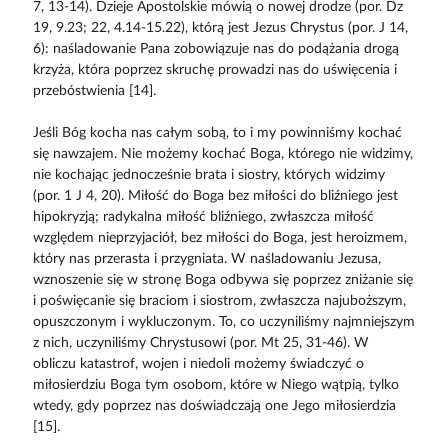
7, 13-14). Dzieje Apostolskie mówią o nowej drodze (por. Dz
19, 9.23; 22, 4.14-15.22), którą jest Jezus Chrystus (por. J 14,
6): naśladowanie Pana zobowiązuje nas do podążania drogą
krzyża, która poprzez skruchę prowadzi nas do uświęcenia i
przebóstwienia [14].
Jeśli Bóg kocha nas całym sobą, to i my powinniśmy kochać
się nawzajem. Nie możemy kochać Boga, którego nie widzimy,
nie kochając jednocześnie brata i siostry, których widzimy
(por. 1 J 4, 20). Miłość do Boga bez miłości do bliźniego jest
hipokryzją; radykalna miłość bliźniego, zwłaszcza miłość
względem nieprzyjaciół, bez miłości do Boga, jest heroizmem,
który nas przerasta i przygniata. W naśladowaniu Jezusa,
wznoszenie się w stronę Boga odbywa się poprzez zniżanie się
i poświęcanie się braciom i siostrom, zwłaszcza najuboższym,
opuszczonym i wykluczonym. To, co uczyniliśmy najmniejszym
z nich, uczyniliśmy Chrystusowi (por. Mt 25, 31-46). W
obliczu katastrof, wojen i niedoli możemy świadczyć o
miłosierdziu Boga tym osobom, które w Niego wątpią, tylko
wtedy, gdy poprzez nas doświadczają one Jego miłosierdzia
[15].