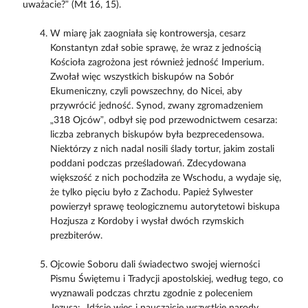
uważacie?” (Mt 16, 15).
W miarę jak zaogniała się kontrowersja, cesarz
Konstantyn zdał sobie sprawę, że wraz z jednością
Kościoła zagrożona jest również jedność Imperium.
Zwołał więc wszystkich biskupów na Sobór
Ekumeniczny, czyli powszechny, do Nicei, aby
przywrócić jedność. Synod, zwany zgromadzeniem
„318 Ojców”, odbył się pod przewodnictwem cesarza:
liczba zebranych biskupów była bezprecedensowa.
Niektórzy z nich nadal nosili ślady tortur, jakim zostali
poddani podczas prześladowań. Zdecydowana
większość z nich pochodziła ze Wschodu, a wydaje się,
że tylko pięciu było z Zachodu. Papież Sylwester
powierzył sprawę teologicznemu autorytetowi biskupa
Hozjusza z Kordoby i wysłał dwóch rzymskich
prezbiterów.
Ojcowie Soboru dali świadectwo swojej wierności
Pismu Świętemu i Tradycji apostolskiej, według tego, co
wyznawali podczas chrztu zgodnie z poleceniem
Jezusa: „Idźcie więc i nauczajcie wszystkie narody,