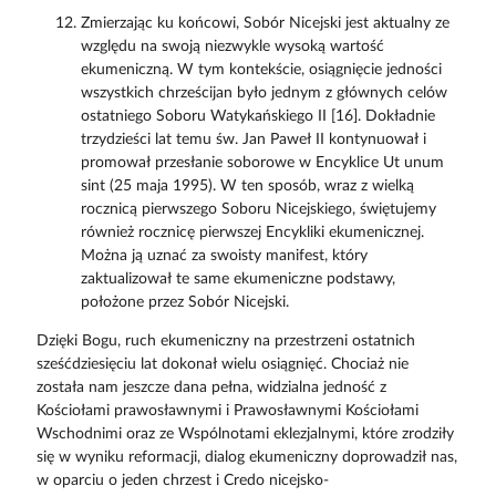
Zmierzając ku końcowi, Sobór Nicejski jest aktualny ze
względu na swoją niezwykle wysoką wartość
ekumeniczną. W tym kontekście, osiągnięcie jedności
wszystkich chrześcijan było jednym z głównych celów
ostatniego Soboru Watykańskiego II [16]. Dokładnie
trzydzieści lat temu św. Jan Paweł II kontynuował i
promował przesłanie soborowe w Encyklice Ut unum
sint (25 maja 1995). W ten sposób, wraz z wielką
rocznicą pierwszego Soboru Nicejskiego, świętujemy
również rocznicę pierwszej Encykliki ekumenicznej.
Można ją uznać za swoisty manifest, który
zaktualizował te same ekumeniczne podstawy,
położone przez Sobór Nicejski.
Dzięki Bogu, ruch ekumeniczny na przestrzeni ostatnich
sześćdziesięciu lat dokonał wielu osiągnięć. Chociaż nie
została nam jeszcze dana pełna, widzialna jedność z
Kościołami prawosławnymi i Prawosławnymi Kościołami
Wschodnimi oraz ze Wspólnotami eklezjalnymi, które zrodziły
się w wyniku reformacji, dialog ekumeniczny doprowadził nas,
w oparciu o jeden chrzest i Credo nicejsko-