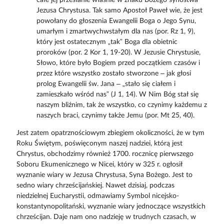
Jezusa Chrystusa. Tak samo Apostoł Paweł wie, że jest
powołany do głoszenia Ewangelii Boga o Jego Synu,
umarłym i zmartwychwstałym dla nas (por. Rz 1, 9),
który jest ostatecznym „tak” Boga dla obietnic
proroków (por. 2 Kor 1, 19-20). W Jezusie Chrystusie,
Słowo, które było Bogiem przed początkiem czasów i
przez które wszystko zostało stworzone – jak głosi
prolog Ewangelii św. Jana – „stało się ciałem i
zamieszkało wśród nas” (J 1, 14). W Nim Bóg stał się
naszym bliźnim, tak że wszystko, co czynimy każdemu z
naszych braci, czynimy także Jemu (por. Mt 25, 40).
Jest zatem opatrznościowym zbiegiem okoliczności, że w tym
Roku Świętym, poświęconym naszej nadziei, którą jest
Chrystus, obchodzimy również 1700. rocznicę pierwszego
Soboru Ekumenicznego w Nicei, który w 325 r. ogłosił
wyznanie wiary w Jezusa Chrystusa, Syna Bożego. Jest to
sedno wiary chrześcijańskiej. Nawet dzisiaj, podczas
niedzielnej Eucharystii, odmawiamy Symbol nicejsko-
konstantynopolitański, wyznanie wiary jednoczące wszystkich
chrześcijan. Daje nam ono nadzieję w trudnych czasach, w