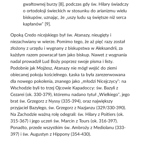
gwałtownej burzy [8], podczas gdy św. Hilary świadczy
o ortodoksji świeckich w stosunku do arianizmu wielu
biskupów, uznając, że „uszy ludu są świętsze niż serca
kapłanów” [9].
Opoką Credo nicejskiego był św. Atanazy, nieugięty i
niezachwiany w wierze. Pomimo tego, że aż pięć razy został
złożony z urzędu i wygnany z biskupstwa w Aleksandrii, za
każdym razem powracał tam jako biskup. Nawet z wygnania
nadal prowadził Lud Boży poprzez swoje pisma i listy.
Podobnie jak Mojżesz, Atanazy nie mógł wejść do ziemi
obiecanej pokoju kościelnego. Łaska ta była zarezerwowana
dla nowego pokolenia, znanego jako „młodzi Nicejczycy”: na
Wschodzie byli to trzej Ojcowie Kapadoccy: św. Bazyli z
Cezarei (ok. 330-379), któremu nadano tytuł „Wielkiego”, jego
brat św. Grzegorz z Nyssy (335-394), oraz największy
przyjaciel Bazylego, św. Grzegorz z Nazjanzu (329/330-390).
Na Zachodzie ważną rolę odegrali: św. Hilary z Poitiers (ok.
315-367) i jego uczeń św. Marcin z Tours (ok. 316-397).
Ponadto, przede wszystkim św. Ambroży z Mediolanu (333-
397) i św. Augustyn z Hippony (354-430).