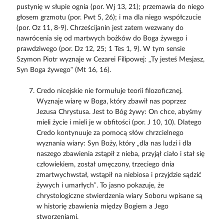
pustynię w słupie ognia (por. Wj 13, 21); przemawia do niego
głosem grzmotu (por. Pwt 5, 26); i ma dla niego współczucie
(por. Oz 11, 8-9). Chrześcijanin jest zatem wezwany do
nawrócenia się od martwych bożków do Boga żywego i
prawdziwego (por. Dz 12, 25; 1 Tes 1, 9). W tym sensie
Szymon Piotr wyznaje w Cezarei Filipowej: „Ty jesteś Mesjasz,
Syn Boga żywego” (Mt 16, 16).
Credo nicejskie nie formułuje teorii filozoficznej.
Wyznaje wiarę w Boga, który zbawił nas poprzez
Jezusa Chrystusa. Jest to Bóg żywy: On chce, abyśmy
mieli życie i mieli je w obfitości (por. J 10, 10). Dlatego
Credo kontynuuje za pomocą słów chrzcielnego
wyznania wiary: Syn Boży, który „dla nas ludzi i dla
naszego zbawienia zstąpił z nieba, przyjął ciało i stał się
człowiekiem, został umęczony, trzeciego dnia
zmartwychwstał, wstąpił na niebiosa i przyjdzie sądzić
żywych i umarłych”. To jasno pokazuje, że
chrystologiczne stwierdzenia wiary Soboru wpisane są
w historię zbawienia między Bogiem a Jego
stworzeniami.