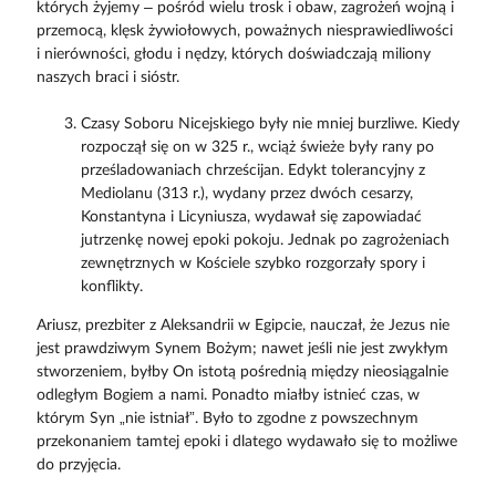
których żyjemy – pośród wielu trosk i obaw, zagrożeń wojną i
przemocą, klęsk żywiołowych, poważnych niesprawiedliwości
i nierówności, głodu i nędzy, których doświadczają miliony
naszych braci i sióstr.
Czasy Soboru Nicejskiego były nie mniej burzliwe. Kiedy
rozpoczął się on w 325 r., wciąż świeże były rany po
prześladowaniach chrześcijan. Edykt tolerancyjny z
Mediolanu (313 r.), wydany przez dwóch cesarzy,
Konstantyna i Licyniusza, wydawał się zapowiadać
jutrzenkę nowej epoki pokoju. Jednak po zagrożeniach
zewnętrznych w Kościele szybko rozgorzały spory i
konflikty.
Ariusz, prezbiter z Aleksandrii w Egipcie, nauczał, że Jezus nie
jest prawdziwym Synem Bożym; nawet jeśli nie jest zwykłym
stworzeniem, byłby On istotą pośrednią między nieosiągalnie
odległym Bogiem a nami. Ponadto miałby istnieć czas, w
którym Syn „nie istniał”. Było to zgodne z powszechnym
przekonaniem tamtej epoki i dlatego wydawało się to możliwe
do przyjęcia.