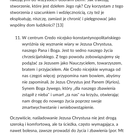
stworzenie, które jest dziełem Jego rąk? Czy korzystam z tego
stworzenia z szacunkiem i wdzięcznością, czy też je
eksploatuję, niszczę, zamiast je chronić i pielęgnować jako
wspólny dom ludzkości? [13]
W centrum Credo nicejsko-konstantynopolitańskiego
wyróżnia się wyznanie wiary w Jezusa Chrystusa,
naszego Pana i Boga. Jest to sedno naszego życia
chrześcijańskiego. Z tego powodu zobowiązujemy się
podążać za Jezusem jako Nauczycielem, towarzyszem,
bratem i przyjacielem. Ale Credo nicejskie wymaga od
nas czegoś więcej: przypomina nam bowiem, abyśmy
nie zapominali, że Jezus Chrystus jest Panem (Kyrios),
Synem Boga żywego, który „dla naszego zbawienia
zstąpił z nieba” i umarł „za nas” na krzyżu, otwierając
nam drogę do nowego życia poprzez swoje
zmartwychwstanie i wniebowstąpienie.
Oczywiście, naśladowanie Jezusa Chrystusa nie jest drogą
szeroką i komfortową, ale ta ścieżka, często wymagająca, a
nawet bolesna, zawsze prowadzi do życia i zbawienia (por. Mt