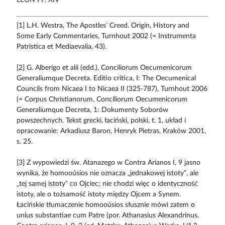
[1] L.H. Westra, The Apostles’ Creed. Origin, History and
Some Early Commentaries, Turnhout 2002 (= Instrumenta
Patristica et Mediaevalia, 43).
[2] G. Alberigo et alii (edd.), Conciliorum Oecumenicorum
Generaliumque Decreta. Editio critica, I: The Oecumenical
Councils from Nicaea I to Nicaea II (325-787), Turnhout 2006
(= Corpus Christianorum, Conciliorum Oecumenicorum
Generaliumque Decreta, 1: Dokumenty Soborów
powszechnych. Tekst grecki, łaciński, polski, t. 1, układ i
opracowanie: Arkadiusz Baron, Henryk Pietras, Kraków 2001,
s. 25.
[3] Z wypowiedzi św. Atanazego w Contra Arianos I, 9 jasno
wynika, że homooúsios nie oznacza „jednakowej istoty”, ale
„tej samej istoty” co Ojciec; nie chodzi więc o identyczność
istoty, ale o tożsamość istoty między Ojcem a Synem.
Łacińskie tłumaczenie homooúsios słusznie mówi zatem o
unius substantiae cum Patre (por. Athanasius Alexandrinus,