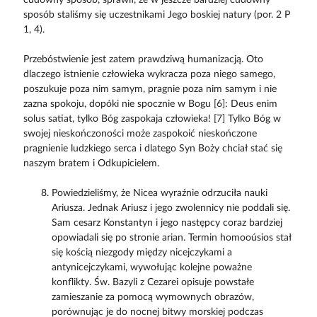
sposób staliśmy się uczestnikami Jego boskiej natury (por. 2 P
1, 4).
Przebóstwienie jest zatem prawdziwą humanizacją. Oto
dlaczego istnienie człowieka wykracza poza niego samego,
poszukuje poza nim samym, pragnie poza nim samym i nie
zazna spokoju, dopóki nie spocznie w Bogu [6]: Deus enim
solus satiat, tylko Bóg zaspokaja człowieka! [7] Tylko Bóg w
swojej nieskończoności może zaspokoić nieskończone
pragnienie ludzkiego serca i dlatego Syn Boży chciał stać się
naszym bratem i Odkupicielem.
Powiedzieliśmy, że Nicea wyraźnie odrzuciła nauki
Ariusza. Jednak Ariusz i jego zwolennicy nie poddali się.
Sam cesarz Konstantyn i jego następcy coraz bardziej
opowiadali się po stronie arian. Termin homooúsios stał
się kością niezgody między nicejczykami a
antynicejczykami, wywołując kolejne poważne
konflikty. Św. Bazyli z Cezarei opisuje powstałe
zamieszanie za pomocą wymownych obrazów,
porównując je do nocnej bitwy morskiej podczas