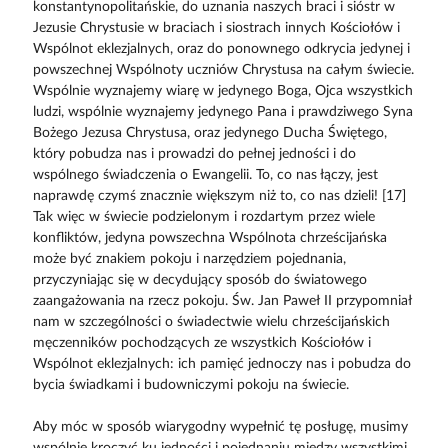
konstantynopolitańskie, do uznania naszych braci i sióstr w
Jezusie Chrystusie w braciach i siostrach innych Kościołów i
Wspólnot eklezjalnych, oraz do ponownego odkrycia jedynej i
powszechnej Wspólnoty uczniów Chrystusa na całym świecie.
Wspólnie wyznajemy wiarę w jedynego Boga, Ojca wszystkich
ludzi, wspólnie wyznajemy jedynego Pana i prawdziwego Syna
Bożego Jezusa Chrystusa, oraz jedynego Ducha Świętego,
który pobudza nas i prowadzi do pełnej jedności i do
wspólnego świadczenia o Ewangelii. To, co nas łączy, jest
naprawdę czymś znacznie większym niż to, co nas dzieli! [17]
Tak więc w świecie podzielonym i rozdartym przez wiele
konfliktów, jedyna powszechna Wspólnota chrześcijańska
może być znakiem pokoju i narzędziem pojednania,
przyczyniając się w decydujący sposób do światowego
zaangażowania na rzecz pokoju. Św. Jan Paweł II przypomniał
nam w szczególności o świadectwie wielu chrześcijańskich
męczenników pochodzących ze wszystkich Kościołów i
Wspólnot eklezjalnych: ich pamięć jednoczy nas i pobudza do
bycia świadkami i budowniczymi pokoju na świecie.
Aby móc w sposób wiarygodny wypełnić tę posługę, musimy
wspólnie kroczyć ku jedności i pojednaniu między wszystkimi