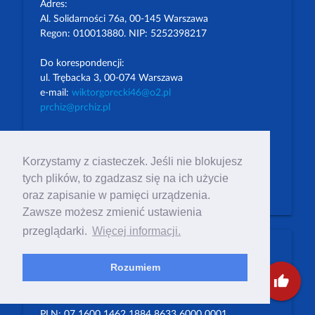
Adres:
Al. Solidarności 76a, 00-145 Warszawa
Regon: 010013880. NIP: 5252398217
Do korespondencji:
ul. Trębacka 3, 00-074 Warszawa
e-mail:
wiktorgorecki46@o2.pl
prchiz@prchiz.pl
picture_as_pdf
Statut
picture_as_pdf
Korzystamy z ciasteczek. Jeśli nie blokujesz
Polityka Prywatności
tych plików, to zgadzasz się na ich użycie
Stronę prowadzi Wiktor Górecki
oraz zapisanie w pamięci urządzenia.
Zawsze możesz zmienić ustawienia
przeglądarki.
Więcej informacji.
Your donation in good
Rozumiem
thumb_up
hands
PLN: 07 1600 1462 1884 8633 6000 0001