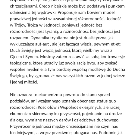
chrześcijanami. Credo nicejskie może być podstawą i punktem
odniesienia tej wędrówki. Proponuje nam bowiem model
prawdziwej jedności w uzasadnionej różnorodności. Jedność
w Trójcy, Trójca w Jedności, ponieważ jedność bez
różnorodności jest tyranią, a różnorodność bez jedności jest
rozpadem. Dynamika trynitarna nie jest dualistyczna, jak
wykluczające aut-aut , ale jest łączącą więzią, pewnym et-et:
Duch Święty jest więzią jedności, którą wielbimy wraz z
Ojcem i Synem. Musimy zatem zostawić za sobą kontrowersje
teologiczne, które utraciły już swoją rację bytu, aby zyskać
wspólne myślenie, a tym bardziej wspólną modlitwę do Ducha
Świętego, by zgromadził nas wszystkich razem w jednej wierze
i jednej miłości.
Nie oznacza to ekumenizmu powrotu do stanu sprzed
podziałów, ani wzajemnego uznania obecnego status quo
różnorodności Kościołów i Wspólnot eklezjalnych, ale raczej
ekumenizm skierowany ku przyszłości, pojednanie na drodze
dialogu, wymianę naszych darów i dziedzictwa duchowego.
Przywrócenie jedności między chrześcijanami nie czyni nas
biedniejszymi, a wręcz przeciwnie, ubogaca nas. Podobnie jak