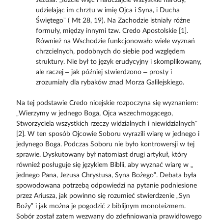
udzielając im chrztu w imię Ojca i Syna, i Ducha
Świętego” ( Mt 28, 19). Na Zachodzie istniały różne
formuły, między innymi tzw. Credo Apostolskie [1].
Również na Wschodzie funkcjonowało wiele wyznań
chrzcielnych, podobnych do siebie pod względem
struktury. Nie był to język erudycyjny i skomplikowany,
ale raczej – jak później stwierdzono – prosty i
zrozumiały dla rybaków znad Morza Galilejskiego.
Na tej podstawie Credo nicejskie rozpoczyna się wyznaniem:
„Wierzymy w jednego Boga, Ojca wszechmogącego,
Stworzyciela wszystkich rzeczy widzialnych i niewidzialnych”
[2]. W ten sposób Ojcowie Soboru wyrazili wiarę w jednego i
jedynego Boga. Podczas Soboru nie było kontrowersji w tej
sprawie. Dyskutowany był natomiast drugi artykuł, który
również posługuje się językiem Biblii, aby wyznać wiarę w „
jednego Pana, Jezusa Chrystusa, Syna Bożego”. Debata była
spowodowana potrzebą odpowiedzi na pytanie podniesione
przez Ariusza, jak powinno się rozumieć stwierdzenie „Syn
Boży” i jak można je pogodzić z biblijnym monoteizmem.
Sobór został zatem wezwany do zdefiniowania prawidłowego