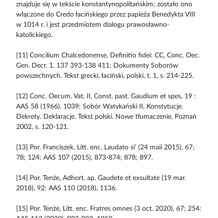
znajduje się w tekście konstantynopolitańskim; zostało ono
włączone do Credo łacińskiego przez papieża Benedykta VIII
w 1014 r. i jest przedmiotem dialogu prawosławno-
katolickiego.
[11] Concilium Chalcedonense, Definitio fidei: CC, Conc. Oec.
Gen. Decr. 1, 137 393-138 411: Dokumenty Soborów
powszechnych. Tekst grecki, łaciński, polski, t. 1, s. 214-225.
[12] Conc. Oecum. Vat. II, Const. past. Gaudium et spes, 19 :
AAS 58 (1966), 1039: Sobór Watykański II, Konstytucje.
Dekrety. Deklaracje. Tekst polski. Nowe tłumaczenie, Poznań
2002, s. 120-121.
[13] Por. Franciszek, Litt. enc. Laudato si’ (24 maii 2015), 67;
78; 124: AAS 107 (2015), 873-874; 878; 897.
[14] Por. Tenże, Adhort. ap. Gaudete et exsultate (19 mar.
2018), 92: AAS 110 (2018), 1136.
[15] Por. Tenże, Litt. enc. Fratres omnes (3 oct. 2020), 67; 254: