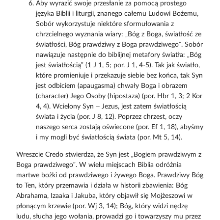
Aby wyrazić swoje przesłanie za pomocą prostego
języka Biblii i liturgii, znanego całemu Ludowi Bożemu,
Sobór wykorzystuje niektóre sformułowania z
chrzcielnego wyznania wiary: „Bóg z Boga, światłość ze
światłości, Bóg prawdziwy z Boga prawdziwego”. Sobór
nawiązuje następnie do biblijnej metafory światła: „Bóg
jest światłością” (1 J 1, 5; por. J 1, 4-5). Tak jak światło,
które promieniuje i przekazuje siebie bez końca, tak Syn
jest odbiciem (apaugasma) chwały Boga i obrazem
(character) Jego Osoby (hipostaza) (por. Hbr 1, 3; 2 Kor
4, 4). Wcielony Syn – Jezus, jest zatem światłością
świata i życia (por. J 8, 12). Poprzez chrzest, oczy
naszego serca zostają oświecone (por. Ef 1, 18), abyśmy
i my mogli być światłością świata (por. Mt 5, 14).
Wreszcie Credo stwierdza, że Syn jest „Bogiem prawdziwym z
Boga prawdziwego”. W wielu miejscach Biblia odróżnia
martwe bożki od prawdziwego i żywego Boga. Prawdziwy Bóg
to Ten, który przemawia i działa w historii zbawienia: Bóg
Abrahama, Izaaka i Jakuba, który objawił się Mojżeszowi w
płonącym krzewie (por. Wj 3, 14); Bóg, który widzi nędzę
ludu, słucha jego wołania, prowadzi go i towarzyszy mu przez