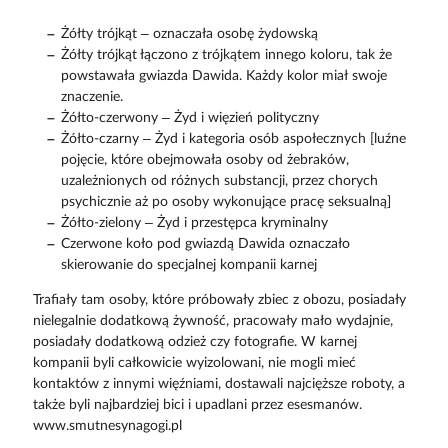
Żółty trójkąt – oznaczała osobę żydowską
Żółty trójkąt łączono z trójkątem innego koloru, tak że
powstawała gwiazda Dawida. Każdy kolor miał swoje
znaczenie.
Żółto-czerwony – Żyd i więzień polityczny
Żółto-czarny – Żyd i kategoria osób aspołecznych [luźne
pojęcie, które obejmowała osoby od żebraków,
uzależnionych od różnych substancji, przez chorych
psychicznie aż po osoby wykonujące pracę seksualną]
Żółto-zielony – Żyd i przestępca kryminalny
Czerwone koło pod gwiazdą Dawida oznaczało
skierowanie do specjalnej kompanii karnej
Trafiały tam osoby, które próbowały zbiec z obozu, posiadały
nielegalnie dodatkową żywność, pracowały mało wydajnie,
posiadały dodatkową odzież czy fotografie. W karnej
kompanii byli całkowicie wyizolowani, nie mogli mieć
kontaktów z innymi więźniami, dostawali najcięższe roboty, a
także byli najbardziej bici i upadlani przez esesmanów.
www.smutnesynagogi.pl