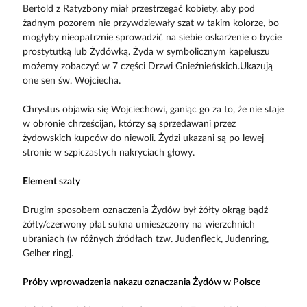
Bertold z Ratyzbony miał przestrzegać kobiety, aby pod
żadnym pozorem nie przywdziewały szat w takim kolorze, bo
mogłyby nieopatrznie sprowadzić na siebie oskarżenie o bycie
prostytutką lub Żydówką. Żyda w symbolicznym kapeluszu
możemy zobaczyć w 7 części Drzwi Gnieźnieńskich.Ukazują
one sen św. Wojciecha.
Chrystus objawia się Wojciechowi, ganiąc go za to, że nie staje
w obronie chrześcijan, którzy są sprzedawani przez
żydowskich kupców do niewoli. Żydzi ukazani są po lewej
stronie w szpiczastych nakryciach głowy.
Element szaty
Drugim sposobem oznaczenia Żydów był żółty okrąg bądź
żółty/czerwony płat sukna umieszczony na wierzchnich
ubraniach (w różnych źródłach tzw. Judenfleck, Judenring,
Gelber ring].
Próby wprowadzenia nakazu oznaczania Żydów w Polsce