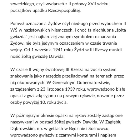
szwedzkiego, czyli wydarzeń z II połowy XVII wieku,
początków upadku Rzeczypospolitej.
Pomysł oznaczania Żydów ożył niedługo przed wybuchem II
WŚ w nazistowskich Niemczech. I choć ta niechlubna „żółta
gwiazda” jest najbardziej znanym symbolem oznaczania
Żydów, nie była jedynym oznaczeniem w czasie trwania
wojny. Od 1 września 1941 roku Żydzi w III Rzeszy musieli
nosić żółtą gwiazdę Dawida.
W czasie II wojny światowej III Rzesza narzuciła system
znakowania jako narzędzie prześladowań na terenach przez
nią okupowanych. W Generalnym Gubernatorstwie,
zarządzeniem z 23 listopada 1939 roku, wprowadzono białe
opaski z gwiazdą syjonu na prawym rękawie, noszone przez
osoby powyżej 10. roku życia.
W późniejszym okresie opaski na rękaw zostały zastąpione
naszywkami w postaci żółtej gwiazdy Dawida. W Zagłębiu
Dąbrowskim, np. w gettach w Będzinie i Sosnowcu,
wprowadzono gwiazdy z czarnymi konturami i napisem