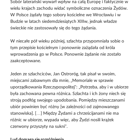
Sobór laterański wywarł wpływ na całą Europę i faktycznie w
wielu krajach zachodu widać symboliczne oznaczenia Żydów.
W Polsce żądały tego sobory kościelne we Wrocławiu i w
Budzie w latach siedemdziesiątych XIIIw, jednak władze
świeckie nie zastosowały się do tego żądania.
W niecałe pół wieku później, szlachta przypomniała sobie o
tym przepisie kościelnym i ponownie zażądała od króla
wprowadzenia go w Polsce. Ponownie żądanie nie zostało
zaakceptowane.
Jeden ze szlachciców, Jan Ostroróg, tak pisał w swoim,
miejscami zabawnym dla mnie, „Memoriale w sprawie
uporządkowania Rzeczypospolitej”: „Potrzeba, aby i w ubiorze
była zachowana pewna różnica. Szlachta i ich żony niech się
stroją podłóg swojego upodobania. Pomiędzy mieszczanami
ubiór powinien być różny [w zależności od zajmowanego
stanowiska]. […] Między Żydami a chrześcijanami nie ma
różnic w ubiorze, wypada więc, aby Żydzi nosili krążek
czerwony przyszyty na sukni”.
Lud domaga się rozróżnienia