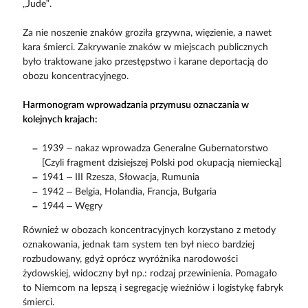
„Jude”.
Za nie noszenie znaków groziła grzywna, więzienie, a nawet
kara śmierci. Zakrywanie znaków w miejscach publicznych
było traktowane jako przestępstwo i karane deportacją do
obozu koncentracyjnego.
Harmonogram wprowadzania przymusu oznaczania w
kolejnych krajach:
1939 – nakaz wprowadza Generalne Gubernatorstwo
[Czyli fragment dzisiejszej Polski pod okupacją niemiecką]
1941 – III Rzesza, Słowacja, Rumunia
1942 – Belgia, Holandia, Francja, Bułgaria
1944 – Węgry
Również w obozach koncentracyjnych korzystano z metody
oznakowania, jednak tam system ten był nieco bardziej
rozbudowany, gdyż oprócz wyróżnika narodowości
żydowskiej, widoczny był np.: rodzaj przewinienia. Pomagało
to Niemcom na lepszą i segregację wieźniów i logistykę fabryk
śmierci.