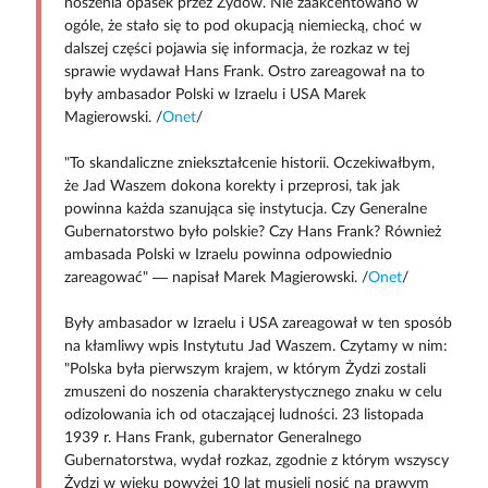
noszenia opasek przez Żydów. Nie zaakcentowano w
ogóle, że stało się to pod okupacją niemiecką, choć w
dalszej części pojawia się informacja, że rozkaz w tej
sprawie wydawał Hans Frank. Ostro zareagował na to
były ambasador Polski w Izraelu i USA Marek
Magierowski. /
Onet
/
"To skandaliczne zniekształcenie historii. Oczekiwałbym,
że Jad Waszem dokona korekty i przeprosi, tak jak
powinna każda szanująca się instytucja. Czy Generalne
Gubernatorstwo było polskie? Czy Hans Frank? Również
ambasada Polski w Izraelu powinna odpowiednio
zareagować" — napisał Marek Magierowski. /
Onet
/
Były ambasador w Izraelu i USA zareagował w ten sposób
na kłamliwy wpis Instytutu Jad Waszem. Czytamy w nim:
"Polska była pierwszym krajem, w którym Żydzi zostali
zmuszeni do noszenia charakterystycznego znaku w celu
odizolowania ich od otaczającej ludności. 23 listopada
1939 r. Hans Frank, gubernator Generalnego
Gubernatorstwa, wydał rozkaz, zgodnie z którym wszyscy
Żydzi w wieku powyżej 10 lat musieli nosić na prawym