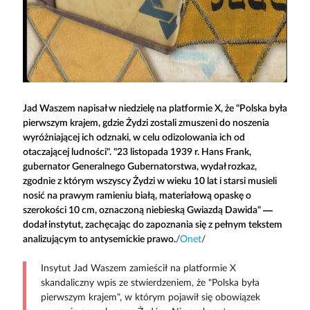
Jad Waszem napisał w niedzielę na platformie X, że "Polska była
pierwszym krajem, gdzie Żydzi zostali zmuszeni do noszenia
wyróżniającej ich odznaki, w celu odizolowania ich od
otaczającej ludności". "23 listopada 1939 r. Hans Frank,
gubernator Generalnego Gubernatorstwa, wydał rozkaz,
zgodnie z którym wszyscy Żydzi w wieku 10 lat i starsi musieli
nosić na prawym ramieniu białą, materiałową opaskę o
szerokości 10 cm, oznaczoną niebieską Gwiazdą Dawida" —
dodał instytut, zachęcając do zapoznania się z pełnym tekstem
analizującym to antysemickie prawo.
/
Onet
/
Insytut Jad Waszem zamieścił na platformie X
skandaliczny wpis ze stwierdzeniem, że "Polska była
pierwszym krajem", w którym pojawił się obowiązek