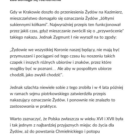
Gdy w Krakowie doszło do przeniesienia Żydów na Kazimierz,
mieszczaństwo domagało się oznaczania Żydów „żółtymi
sukiennymi kółkami”. Najwyraźniej przepis ten funkcjonował
przez jakiś czas, gdyż mieszczanie zwrócili się o „przywrócenie”
takiego nakazu. Jednak Zygmunt I nie wyraził na to zgody:
„Żydowie we wszystkiej Koronie naszej będący, nie mają być
przymuszani i pociągani od tego czasu ku noszeniu takich
czapek i inszych różnych ubiorów i znaków, przez które
mogliby być w poznani… Ale aby w pospolitym ubiorze
chodzili, jako zwykli chodzić”.
Jednak szlachta niewiele sobie z tego zrobiła i w 4 lata później
w ramach sejmu piotrkowskiego zatwierdziła przepis
nakazujący oznaczanie Żydów. I ponownie nie znalazło to
zastosowania w praktyce.
Warto zaznaczyć, że Polska zwłaszcza w wieku XVI i XVII była
i tak jednym z najbardziej przyjaznych miejsc do życia dla
Żydów, aż do powstania Chmielnickiego i potopu